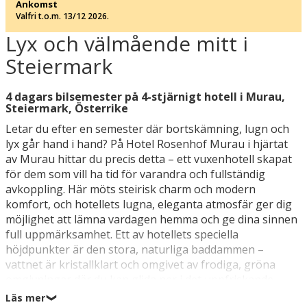
Ankomst
Valfri t.o.m. 13/12 2026.
Lyx och välmående mitt i
Steiermark
4 dagars bilsemester på 4-stjärnigt hotell i Murau,
Steiermark, Österrike
Letar du efter en semester där bortskämning, lugn och
lyx går hand i hand? På Hotel Rosenhof Murau i hjärtat
av Murau hittar du precis detta – ett vuxenhotell skapat
för dem som vill ha tid för varandra och fullständig
avkoppling. Här möts steirisk charm och modern
komfort, och hotellets lugna, eleganta atmosfär ger dig
möjlighet att lämna vardagen hemma och ge dina sinnen
full uppmärksamhet. Ett av hotellets speciella
höjdpunkter är den stora, naturliga baddammen –
vattnet är kristallklart och omgivet av frodiga, gröna
omgivningar där du kan glida ner i det uppfriskande
vattnet, njuta av solen eller låta kvällen sakta passera i
Läs mer
❯