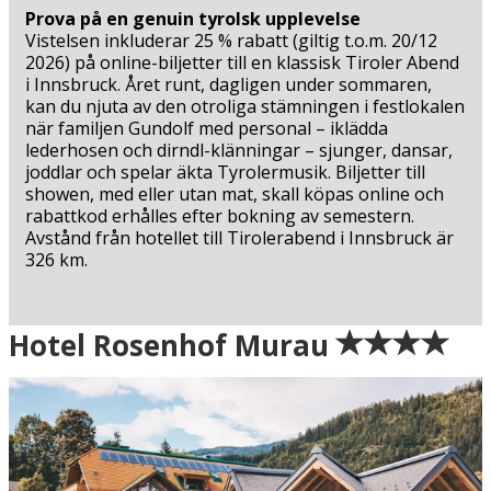
Prova på en genuin tyrolsk upplevelse
Vistelsen inkluderar 25 % rabatt (giltig t.o.m. 20/12
2026) på online-biljetter till en klassisk Tiroler Abend
i Innsbruck. Året runt, dagligen under sommaren,
kan du njuta av den otroliga stämningen i festlokalen
när familjen Gundolf med personal – iklädda
lederhosen och dirndl-klänningar – sjunger, dansar,
joddlar och spelar äkta Tyrolermusik. Biljetter till
showen, med eller utan mat, skall köpas online och
rabattkod erhålles efter bokning av semestern.
Avstånd från hotellet till Tirolerabend i Innsbruck är
326 km.
Ankomst
Hotel Rosenhof Murau
Grön = ankomstdatum är ledig (bokning går att
genomföra direkt).
Gul = ankomstdatum är möjligen ledig (kan bokas mot
förfrågan - vi återkommer med definitiv
bokningsbekräftelse).