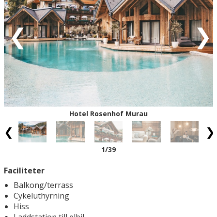
Röd = ankomstdatum är fullbokad.
Vit = ingen ankomst möjlig
Eventuell rabatt är avdragen från de angivna priserna.
Hotel Rosenhof Murau
1
/39
Faciliteter
Balkong/terrass
Cykeluthyrning
Hiss