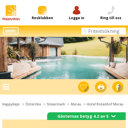
Resklubben
Logga in
Ring till oss
MENY
Toggle
navigation
Happydays
Österrike
Steiermark
Murau
Hotel Rosenhof Murau
Gästernas betyg 4.2 av 5
❯