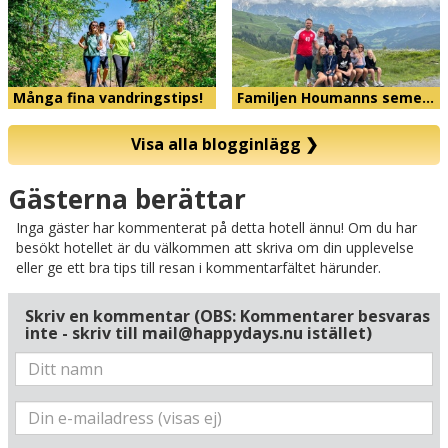
Många fina vandringstips!
Familjen Houmanns seme…
Visa alla blogginlägg
❯
Karta
Gästerna berättar
Inga gäster har kommenterat på detta hotell ännu! Om du har
besökt hotellet är du välkommen att skriva om din upplevelse
eller ge ett bra tips till resan i kommentarfältet härunder.
Skriv en kommentar (OBS: Kommentarer besvaras
inte - skriv till mail@happydays.nu istället)