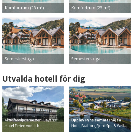
Komfortrum (25 m²)
Komfortrum (25 m²)
Semesterstuga
Semesterstuga
Utvalda hotell för dig
Aktiv familjesemester i Bayerisc…
Upplev Fyns sommarnöjen
Hotel Ferien vom Ich
Hotel Faaborg Fjord Spa & Well…