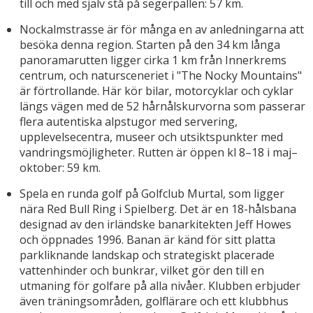
till och med själv stå på segerpallen: 57 km.
Nockalmstrasse är för många en av anledningarna att
besöka denna region. Starten på den 34 km långa
panoramarutten ligger cirka 1 km från Innerkrems
centrum, och natursceneriet i "The Nocky Mountains"
är förtrollande. Här kör bilar, motorcyklar och cyklar
längs vägen med de 52 hårnålskurvorna som passerar
flera autentiska alpstugor med servering,
upplevelsecentra, museer och utsiktspunkter med
vandringsmöjligheter. Rutten är öppen kl 8–18 i maj–
oktober: 59 km.
Spela en runda golf på Golfclub Murtal, som ligger
nära Red Bull Ring i Spielberg. Det är en 18-hålsbana
designad av den irländske banarkitekten Jeff Howes
och öppnades 1996. Banan är känd för sitt platta
parkliknande landskap och strategiskt placerade
vattenhinder och bunkrar, vilket gör den till en
utmaning för golfare på alla nivåer. Klubben erbjuder
även träningsområden, golflärare och ett klubbhus