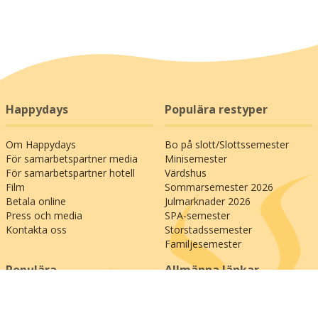
Happydays
Populära restyper
Om Happydays
Bo på slott/Slottssemester
För samarbetspartner media
Minisemester
För samarbetspartner hotell
Värdshus
Film
Sommarsemester 2026
Betala online
Julmarknader 2026
Press och media
SPA-semester
Kontakta oss
Storstadssemester
Familjesemester
Populära
Allmänna länkar
semesterdestinationer
Bedöm oss på Trustpilot