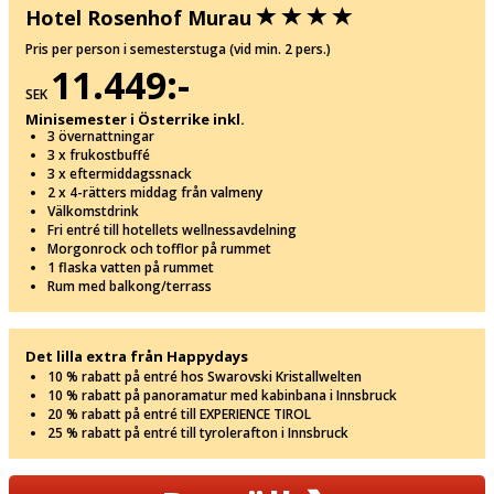
Hotel Rosenhof Murau
Pris per person i semesterstuga (vid min. 2 pers.)
11.449:-
SEK
Minisemester i Österrike inkl.
3 övernattningar
3 x frukostbuffé
3 x eftermiddagssnack
2 x 4-rätters middag från valmeny
Välkomstdrink
Fri entré till hotellets wellnessavdelning
Morgonrock och tofflor på rummet
1 flaska vatten på rummet
Rum med balkong/terrass
Det lilla extra från Happydays
10 % rabatt på entré hos Swarovski Kristallwelten
10 % rabatt på panoramatur med kabinbana i Innsbruck
20 % rabatt på entré till EXPERIENCE TIROL
25 % rabatt på entré till tyrolerafton i Innsbruck