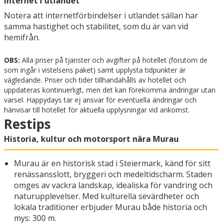
Internet i utlandet
Notera att internetförbindelser i utlandet sällan har
samma hastighet och stabilitet, som du är van vid
hemifrån.
OBS:
Alla priser på tjänster och avgifter på hotellet (förutom de
som ingår i vistelsens paket) samt upplysta tidpunkter är
vägledande. Priser och tider tillhandahålls av hotellet och
uppdateras kontinuerligt, men det kan förekomma ändringar utan
varsel. Happydays tar ej ansvar för eventuella ändringar och
hänvisar till hotellet för aktuella upplysningar vid ankomst.
Restips
Historia, kultur och motorsport nära Murau
Murau är en historisk stad i Steiermark, känd för sitt
renässansslott, bryggeri och medeltidscharm. Staden
omges av vackra landskap, idealiska för vandring och
naturupplevelser. Med kulturella sevärdheter och
lokala traditioner erbjuder Murau både historia och
mys: 300 m.