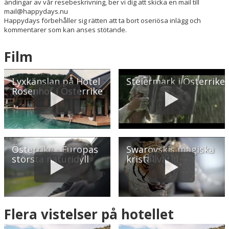
ändingar av vår resebeskrivning, ber vi dig att skicka en mail till
mail@happydays.nu
Happydays förbehåller sig rätten att ta bort oseriösa inlägg och
Hitta vägen till hotellet
kommentarer som kan anses stötande.
Hotel Rosenhof Murau
Roseggerstraße 9
Film
A-8850 Murau
Østrig
Lyxkänslan på Hotel
Steiermark i Österrike
Rosenhof i Österrike
Din adress
Hitta resvägen
❯
Österrike - Europas
Swarovskis magiska
Hotellets GPS-koordinater
största naturidyll
kristallvärld
E 014&deg; 10.201'
N 47&deg; 6.947'
Flera vistelser på hotellet