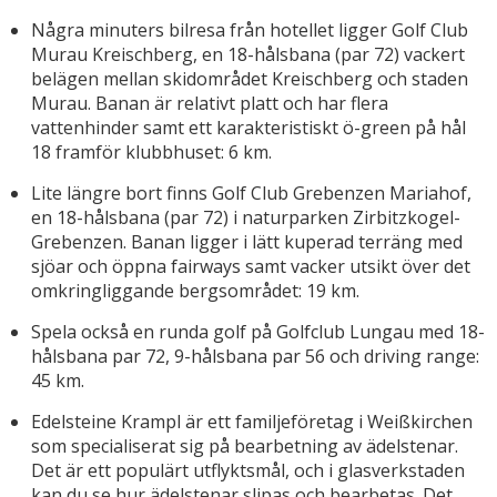
Några minuters bilresa från hotellet ligger Golf Club
Murau Kreischberg, en 18-hålsbana (par 72) vackert
belägen mellan skidområdet Kreischberg och staden
Murau. Banan är relativt platt och har flera
vattenhinder samt ett karakteristiskt ö-green på hål
18 framför klubbhuset: 6 km.
Lite längre bort finns Golf Club Grebenzen Mariahof,
en 18-hålsbana (par 72) i naturparken Zirbitzkogel-
Grebenzen. Banan ligger i lätt kuperad terräng med
sjöar och öppna fairways samt vacker utsikt över det
omkringliggande bergsområdet: 19 km.
Spela också en runda golf på Golfclub Lungau med 18-
hålsbana par 72, 9-hålsbana par 56 och driving range:
45 km.
Edelsteine Krampl är ett familjeföretag i Weißkirchen
som specialiserat sig på bearbetning av ädelstenar.
Det är ett populärt utflyktsmål, och i glasverkstaden
kan du se hur ädelstenar slipas och bearbetas. Det