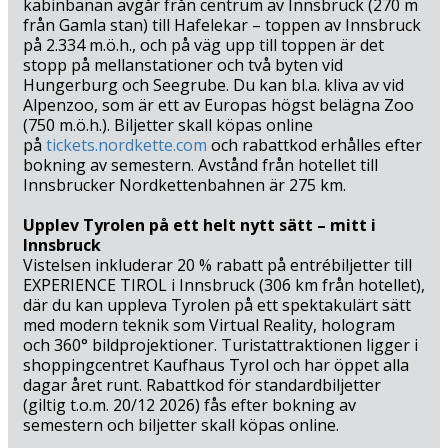
kabinbanan avgår från centrum av Innsbruck (270 m
natur. För spektakulära vyer kan du besöka Dachstein
från Gamla stan) till Hafelekar – toppen av Innsbruck
Sky Walk (107 km) och uppleva den imponerande
på 2.334 m.ö.h., och på väg upp till toppen är det
Dachstein-glaciären, eller utforska de magiska
stopp på mellanstationer och två byten vid
isgrottorna i Eisriesenwelt (109 km). Vill du ha kulturella
Hungerburg och Seegrube. Du kan bl.a. kliva av vid
och historiska upplevelser kombinerat med mysiga
Alpenzoo, som är ett av Europas högst belägna Zoo
kaféer och stadsliv, väntar de steiriska städerna Graz
(750 m.ö.h.). Biljetter skall köpas online
(131 km) och Salzburg (153 km), medan de idylliska
på
tickets.nordkette.com
och rabattkod erhålles efter
UNESCO-städerna Hallstatt (143 km) och Obertraun (155
bokning av semestern. Avstånd från hotellet till
Innsbrucker Nordkettenbahnen är 275 km.
km) erbjuder både natursköna omgivningar och
autentiskt kulturarv.
Upplev Tyrolen på ett helt nytt sätt – mitt i
Innsbruck
Med Hotel Rosenhof Murau får du en semester där
Vistelsen inkluderar 20 % rabatt på entrébiljetter till
omvårdnad, wellness, aktiv upplevelse och naturskönt
EXPERIENCE TIROL i Innsbruck (306 km från hotellet),
lugn förenas i perfekt balans. Oavsett om du vill simma i
där du kan uppleva Tyrolen på ett spektakulärt sätt
den naturliga dammen eller i poolen, koppla av i
med modern teknik som Virtual Reality, hologram
wellnessområdet, vandra i bergen, cykla längs floden
och 360° bildprojektioner. Turistattraktionen ligger i
eller uppleva kultur och historia, lovar hotellet en
shoppingcentret Kaufhaus Tyrol och har öppet alla
vuxensemester med tid för avkoppling, närvaro och
dagar året runt. Rabattkod för standardbiljetter
(giltig t.o.m. 20/12 2026) fås efter bokning av
förnyad energi.
semestern och biljetter skall köpas online.