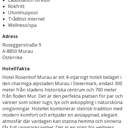
Laddstation till elbil
Rökfritt
Utomhuspool
Trådlöst internet
Wellness/spa
Adress
Roseggerstraße 9
A-8850 Murau
Österrike
Hotellfakta
Hotel Rosenhof Murau är ett 4-stjärnigt hotell beläget i
den charmiga alpstaden Murau i Steiermark, endast 300
meter från stadens historiska centrum och 700 meter
från floden Mur. Det är den perfekta platsen för par och
vänner som söker lugn, lyx och avkoppling i natursköna
omgivningar. Hotellet kombinerar steirisk tradition med
modern komfort och erbjuder en avslappnad, elegant
atmosfär där vardagen kan stanna hemma och sinnena
får full uppmärksamhet. Det är en plats för wellness,