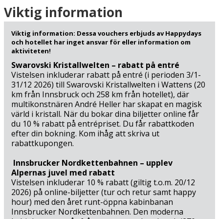
Golfspelare har flera möjligheter att njuta av en runda,
Viktig information
bland annat på Golf Club Murau Kreischberg (6 km), Golf
Club Grebenzen Mariahof (19 km) eller Golfclub Lungau
Viktig information: Dessa vouchers erbjuds av Happydays
(45 km) – alla vackert belägna mitt i det natursköna
och hotellet har inget ansvar för eller information om
landskapet.
aktiviteten!
Swarovski Kristallwelten – rabatt på entré
Förutom den vackra naturen och de många aktiviteterna
Vistelsen inkluderar rabatt på entré (i perioden 3/1-
erbjuder Murau och omgivningarna en mängd kulturella
31/12 2026) till Swarovski Kristallwelten i Wattens (20
km från Innsbruck och 258 km från hotellet), där
och historiska upplevelser. Din historiska stad Murau
multikonstnären André Heller har skapat en magisk
med Schloss Murau och det lokala Brauerei Murau (300
värld i kristall. När du bokar dina biljetter online får
m) andas medeltidscharm och autentisk steirisk kultur,
du 10 % rabatt på entrépriset. Du får rabattkoden
där du kan utforska smala gator och njuta av atmosfären
efter din bokning. Kom ihåg att skriva ut
från en svunnen tid. Motorsportentusiaster kan uppleva
rabattkupongen.
adrenalinet på nära håll vid Red Bull Ring i Spielberg (57
km), där Formel 1, MotoGP och DTM kör – och för dem
Innsbrucker Nordkettenbahnen – upplev
som vill testa själva finns möjlighet till körupplevelser på
Alpernas juvel med rabatt
banan. Naturupplevelserna fortsätter med
Vistelsen inkluderar 10 % rabatt (giltig t.o.m. 20/12
Nockalmstrasse (59 km), där panoramarutter erbjuder
2026) på online-biljetter (tur och retur samt happy
hour) med den året runt-öppna kabinbanan
storslagna vyer, medan Biosphärenpark Nockberge (84
Innsbrucker Nordkettenbahnen. Den moderna
km) lockar med högalpina vandringar och cykling i orörd