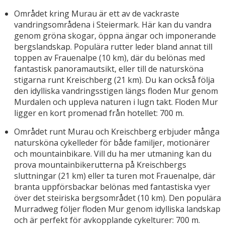
Området kring Murau är ett av de vackraste
vandringsområdena i Steiermark. Här kan du vandra
genom gröna skogar, öppna ängar och imponerande
bergslandskap. Populära rutter leder bland annat till
toppen av Frauenalpe (10 km), där du belönas med
fantastisk panoramautsikt, eller till de natursköna
stigarna runt Kreischberg (21 km). Du kan också följa
den idylliska vandringsstigen längs floden Mur genom
Murdalen och uppleva naturen i lugn takt. Floden Mur
ligger en kort promenad från hotellet: 700 m.
Området runt Murau och Kreischberg erbjuder många
natursköna cykelleder för både familjer, motionärer
och mountainbikare. Vill du ha mer utmaning kan du
prova mountainbikerutterna på Kreischbergs
sluttningar (21 km) eller ta turen mot Frauenalpe, där
branta uppförsbackar belönas med fantastiska vyer
över det steiriska bergsområdet (10 km). Den populära
Murradweg följer floden Mur genom idylliska landskap
och är perfekt för avkopplande cykelturer: 700 m.