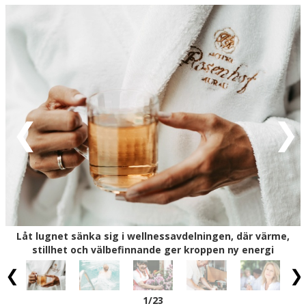
en fridfull, exklusiv miljö. Från hotellets lyxiga
semesterstugor har du direkt tillgång från terrassen till
dammen, men hotellet erbjuder också klassiska rum, så
du kan välja det boende som passar bäst för din
semester. Samtidigt har du fri tillgång till
wellnessområdet med relaxavdelning, ångbad, infraröd
kabin, bastu och uppvärmd utomhuspool, vilket ger ännu
fler möjligheter till avkoppling och välmående.
Området kring Murau i Steiermark är perfekt för både
aktivitet och lugn. Du kan ge dig ut på vandringar genom
gröna skogar och bergslandskap – till exempel upp till
Frauenalpe (10 km) med hisnande panoramautsikt, eller
utforska de natursköna stigarna runt Kreischberg (21
km). Den idylliska Murauer Rundwanderweg följer floden
Mur (700 m från hotellet) och kombinerar natur, ro och
Låt lugnet sänka sig i wellnessavdelningen, där värme,
historiska sevärdheter på ett avslappnat sätt. För
stillhet och välbefinnande ger kroppen ny energi
cyklister är området också perfekt: Murradweg följer
floden genom idylliska landskap, medan Kreischberg
Trails (21 km) och Frauenalpe Tour (10 km) bjuder på
1
/23
uppförsbackar, nedförsbackar och storslagna vyer.