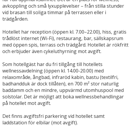
avkoppling och små lyxupplevelser – från stilla stunder
vid brasan till soliga timmar på terrassen eller i
trädgården.
Hotellet har reception (öppen kl. 7.00–22.00), hiss, gratis
trådlöst internet (Wi-Fi), restaurang, bar, sällskapsrum
med öppen spis, terrass och trädgård. Hotellet är rökfritt
och erbjuder även cykeluthyrning mot avgift.
Som hotellgäst har du fri tillgång till hotellets
wellnessavdelning (öppen kl. 14.00-20.00) med
relaxområde, ångbad, infraröd kabin, bastu (textilfri,
badhandduk är dock tillåten), en 700 m² stor naturlig
baddamm och en mindre, uppvärmd utomhuspool med
solstolar. Det är möjligt att boka wellnessbehandlingar
på hotellet mot avgift.
Det finns avgiftsfri parkering vid hotellet samt
laddstation för elbilar (mot avgift).