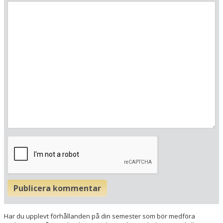
Här ligger hotellet
Visa alla Happydays hotell i Österrike
Publicera kommentar
Flygplatser
Museer
Har du upplevt förhållanden på din semester som bör medföra
Radie runt hotellet: