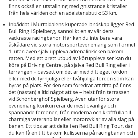
finns också en utställning med gnistrande kristaller
från hela världen och en ädelstensbutik: 53 km.
Inbäddat i Murtaldalens kuperade landskap ligger Red
Bull Ring i Spielberg, sannolikt en av världens
vackraste racingbanor. Här kan du inte bara vara
åskådare vid stora motorsportevenemang som Formel
1, utan även själv uppleva adrenalinkicken bakom
ratten. Med ett brett utbud av körupplevelser kan du
köra på Driving Centre, på själva Red Bull Ring eller i
terrängen – oavsett om det är med ditt eget fordon
eller med de fyrhjuliga eller tvåhjuliga fordon som kan
hyras på plats. För den som föredrar att titta på finns
det (nästan) alltid något att se – helst från terrassen
vid Schönberghof Spielberg. Även utanför stora
evenemang konkurrerar de mest ovanliga och
spännande fordonen; från moderna och kraftfulla till
charmiga veteranbilar eller motorcyklar av alla slag på
banan. Ett tips är att delta i en Red Bull Ring Tour, där
du kan få en titt bakom kulisserna på racingbanan och