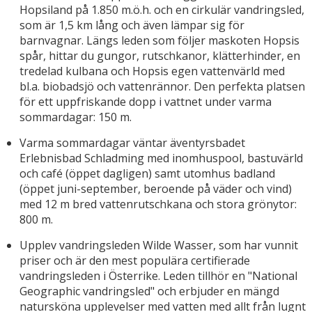
Hopsiland på 1.850 m.ö.h. och en cirkulär vandringsled,
som är 1,5 km lång och även lämpar sig för
barnvagnar. Längs leden som följer maskoten Hopsis
spår, hittar du gungor, rutschkanor, klätterhinder, en
tredelad kulbana och Hopsis egen vattenvärld med
bl.a. biobadsjö och vattenrännor. Den perfekta platsen
för ett uppfriskande dopp i vattnet under varma
sommardagar: 150 m.
Varma sommardagar väntar äventyrsbadet
Erlebnisbad Schladming med inomhuspool, bastuvärld
och café (öppet dagligen) samt utomhus badland
(öppet juni-september, beroende på väder och vind)
med 12 m bred vattenrutschkana och stora grönytor:
800 m.
Upplev vandringsleden Wilde Wasser, som har vunnit
priser och är den mest populära certifierade
vandringsleden i Österrike. Leden tillhör en "National
Geographic vandringsled" och erbjuder en mängd
natursköna upplevelser med vatten med allt från lugnt