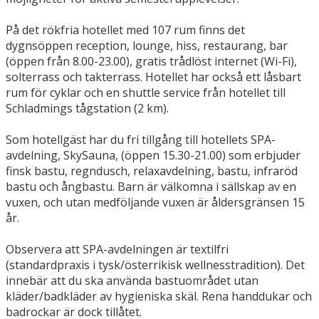
På det rökfria hotellet med 107 rum finns det
dygnsöppen reception, lounge, hiss, restaurang, bar
(öppen från 8.00-23.00), gratis trådlöst internet (Wi-Fi),
solterrass och takterrass. Hotellet har också ett låsbart
rum för cyklar och en shuttle service från hotellet till
Schladmings tågstation (2 km).
Som hotellgäst har du fri tillgång till hotellets SPA-
avdelning, SkySauna, (öppen 15.30-21.00) som erbjuder
finsk bastu, regndusch, relaxavdelning, bastu, infraröd
bastu och ångbastu. Barn är välkomna i sällskap av en
vuxen, och utan medföljande vuxen är åldersgränsen 15
år.
Observera att SPA-avdelningen är textilfri
(standardpraxis i tysk/österrikisk wellnesstradition). Det
innebär att du ska använda bastuområdet utan
kläder/badkläder av hygieniska skäl. Rena handdukar och
badrockar är dock tillåtet.