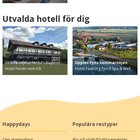
Utvalda hotell för dig
Aktiv familjesemester i Bayerisc…
Upplev Fyns sommarnöjen
Hotel Ferien vom Ich
Hotel Faaborg Fjord Spa & Well…
Happydays
Populära restyper
Om Happydays
Bo på slott/Slottssemester