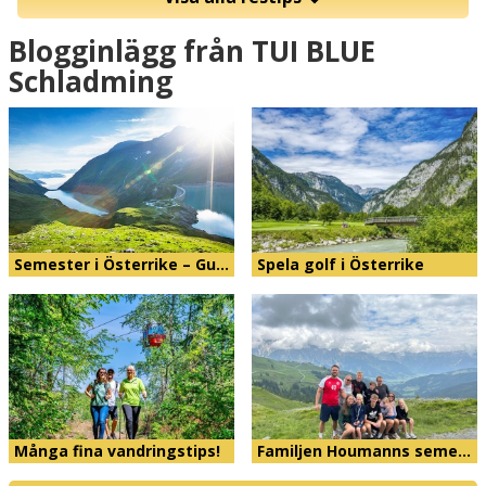
Blogginlägg från TUI BLUE
Schladming
Semester i Österrike – Gu…
Spela golf i Österrike
Många fina vandringstips!
Familjen Houmanns seme…