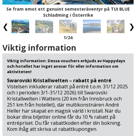
Schladming-Dachstein Sommercard på fickan har du fri
Se fram emot ett genuint semesteräventyr på TUI BLUE
tillgång eller goda rabatter på flera av upplevelserna,
Schladming i Österrike
bland annat linbanor, friluftsbad, sport- och
kulturupplevelser och mycket, mycket mera.
1
/24
Några av områdets främsta attraktioner ligger också
nära hotellet: Upplev Wilde Wasser, som kallas för en
Viktig information
"National Geographic vandringsled" och som är den mest
populära certifierade vandringsleden i Österrike (900 m)
Viktig information: Dessa vouchers erbjuds av Happydays
och Mountain GoKart (6 km) där du kör snabbt på en
och hotellet har inget ansvar för eller information om
bana genom ett vackert bergslandskap omgivet av
aktiviteten!
frodiga ängar och gröna skogar. Lite längre bort, men
Swarovski Kristallwelten – rabatt på entré
värt bilresan, ligger Dachstein Gletscherbahn Ramsau (18
Vistelsen inkluderar rabatt på entré t.o.m. 31/12 2025
km) där du tar kabinbanan upp till en höjd av 2.700 meter
och i perioden 3/1-31/12 2026) till Swarovski
Kristallwelten i Wattens (20 km från Innsbruck och
på kort tid. Vill du ha mer action på din semesterkan du
251 km från hotellet), där multikonstnären André
besöka Zipline Stoderzinken (22 km) som är den största i
Heller har skapat en magisk värld i kristall. När du
Alperna med garanterade adrenalinkickar i 65-115 km/h
bokar dina biljetter online får du 10 % rabatt på
genom dalen – eller Abenteuerpark Gröbming (22 km)
entrépriset. Du får rabattkoden efter din bokning.
som är den största klätterparken i Österrike med 18 olika
Kom ihåg att skriva ut rabattkupongen.
klätterbanor på upp till 15 meters höjd. Det finns bara ett