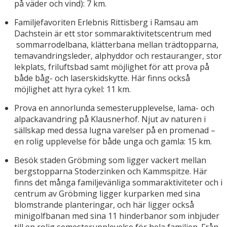
på väder och vind): 7 km.
Familjefavoriten Erlebnis Rittisberg i Ramsau am
Dachstein är ett stor sommaraktivitetscentrum med
sommarrodelbana, klätterbana mellan trädtopparna,
temavandringsleder, alphyddor och restauranger, stor
lekplats, friluftsbad samt möjlighet för att prova på
både båg- och laserskidskytte. Här finns också
möjlighet att hyra cykel: 11 km.
Prova en annorlunda semesterupplevelse, lama- och
alpackavandring på Klausnerhof. Njut av naturen i
sällskap med dessa lugna varelser på en promenad –
en rolig upplevelse för både unga och gamla: 15 km.
Besök staden Gröbming som ligger vackert mellan
bergstopparna Stoderzinken och Kammspitze. Här
finns det många familjevänliga sommaraktiviteter och i
centrum av Gröbming ligger kurparken med sina
blomstrande planteringar, och här ligger också
minigolfbanan med sina 11 hinderbanor som inbjuder