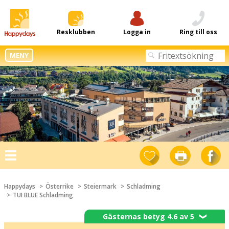
Resklubben
Logga in
Ring till oss
MENY
Toggle
navigation
Happydays
Österrike
Steiermark
Schladming
TUI BLUE Schladming
Gästernas betyg 4.6 av 5
❯