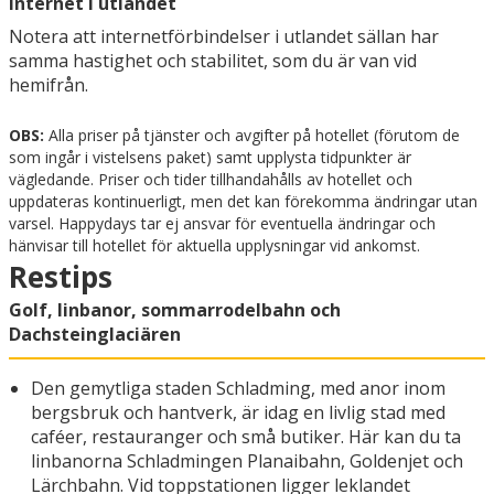
Internet i utlandet
Notera att internetförbindelser i utlandet sällan har
samma hastighet och stabilitet, som du är van vid
hemifrån.
OBS:
Alla priser på tjänster och avgifter på hotellet (förutom de
som ingår i vistelsens paket) samt upplysta tidpunkter är
vägledande. Priser och tider tillhandahålls av hotellet och
uppdateras kontinuerligt, men det kan förekomma ändringar utan
varsel. Happydays tar ej ansvar för eventuella ändringar och
hänvisar till hotellet för aktuella upplysningar vid ankomst.
Restips
Golf, linbanor, sommarrodelbahn och
Dachsteinglaciären
Den gemytliga staden Schladming, med anor inom
bergsbruk och hantverk, är idag en livlig stad med
caféer, restauranger och små butiker. Här kan du ta
linbanorna Schladmingen Planaibahn, Goldenjet och
Lärchbahn. Vid toppstationen ligger leklandet