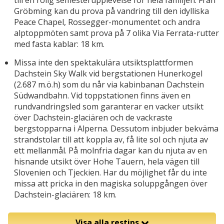
till en rolig semesterupplevelse för hela familjen. Från
Gröbming kan du prova på vandring till den idylliska
Peace Chapel, Rossegger-monumentet och andra
alptoppmöten samt prova på 7 olika Via Ferrata-rutter
med fasta kablar: 18 km.
Missa inte den spektakulära utsiktsplattformen
Dachstein Sky Walk vid bergstationen Hunerkogel
(2.687 m.ö.h) som du når via kabinbanan Dachstein
Südwandbahn. Vid toppstationen finns även en
rundvandringsled som garanterar en vacker utsikt
över Dachstein-glaciären och de vackraste
bergstopparna i Alperna. Dessutom inbjuder bekväma
strandstolar till att koppla av, få lite sol och njuta av
ett mellanmål. På molnfria dagar kan du njuta av en
hisnande utsikt över Hohe Tauern, hela vägen till
Slovenien och Tjeckien. Har du möjlighet får du inte
missa att pricka in den magiska soluppgången över
Dachstein-glaciären: 18 km.
Visa alla restips