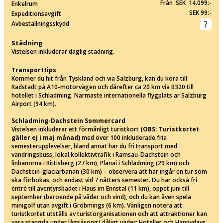
Från SEK 14.099:-
Enkelrum
SEK 99:-
Expeditionsavgift
Avbeställningsskydd
Städning
Vistelsen inkluderar daglig städning.
Transporttips
Kommer du hit från Tyskland och via Salzburg, kan du köra till
Radstadt på A10-motorvägen och därefter ca 20 km via B320 till
hotellet i Schladming. Närmaste internationella flygplats är Salzburg
Airport (94 km).
Schladming-Dachstein Sommercard
Vistelsen inkluderar ett förmånligt turistkort
(OBS: Turistkortet
gäller ej i maj månad)
med över 100 inkluderade fria
semesterupplevelser, bland annat har du fri transport med
vandringsbuss, lokal kollektivtrafik i Ramsau-Dachstein och
linbanorna i Rittisberg (27 km), Planai i Schladming (29 km) och
Dachstein-glaciärbanan (30 km) – observera att här ingår en tur som
ska förbokas, och endast vid 7 nätters semester. Du har också fri
entré till äventyrsbadet i Haus im Ennstal (11 km), öppet juni till
september (beroende på väder och vind), och du kan även spela
minigolf utan avgift i Gröbmings (6 km). Vänligen notera att
turistkortet utställs av turistorganisationen och att attraktioner kan
vara stängda under lågsäsong/ dåligt väder: Hotellet och Happydays