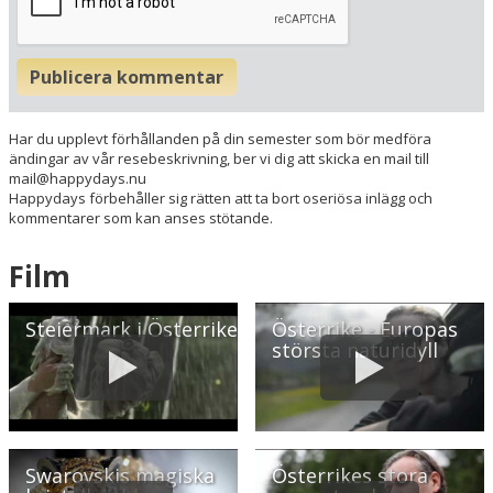
Østrig
Din adress
Publicera kommentar
Har du upplevt förhållanden på din semester som bör medföra
Hitta resvägen
❯
ändingar av vår resebeskrivning, ber vi dig att skicka en mail till
mail@happydays.nu
Hotellets GPS-koordinater
Happydays förbehåller sig rätten att ta bort oseriösa inlägg och
kommentarer som kan anses stötande.
E 013&deg; 41.595'
N 47&deg; 23.644'
Film
Steiermark i Österrike
Österrike - Europas
största naturidyll
Swarovskis magiska
Österrikes stora