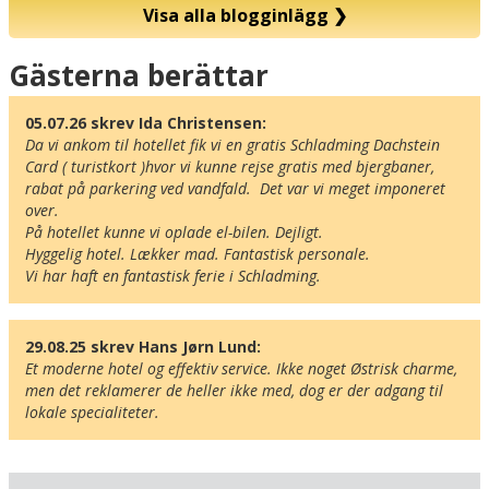
Visa alla blogginlägg
❯
Karta
Gästerna berättar
05.07.26 skrev Ida Christensen:
Da vi ankom til hotellet fik vi en gratis Schladming Dachstein 
Card ( turistkort )hvor vi kunne rejse gratis med bjergbaner, 
rabat på parkering ved vandfald.  Det var vi meget imponeret 
over. 

På hotellet kunne vi oplade el-bilen. Dejligt. 

Hyggelig hotel. Lækker mad. Fantastisk personale. 

Vi har haft en fantastisk ferie i Schladming.
29.08.25 skrev Hans Jørn Lund:
Et moderne hotel og effektiv service. Ikke noget Østrisk charme, 
men det reklamerer de heller ikke med, dog er der adgang til 
lokale specialiteter.