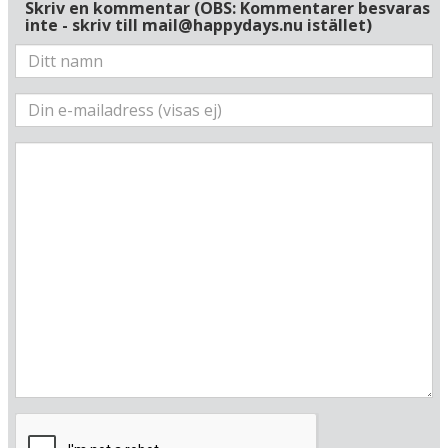
Skriv en kommentar (OBS: Kommentarer besvaras
inte - skriv till mail@happydays.nu istället)
Här ligger hotellet
Visa alla Happydays hotell i Österrike
Flygplatser
Museer
Radie runt hotellet:
Hitta vägen till hotellet
TUI BLUE Schladming
Coburgstrasse 5
A-8970 Schladming