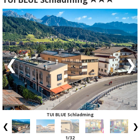
Grön = ankomstdatum är ledig (bokning går att
genomföra direkt).
Gul = ankomstdatum är möjligen ledig (kan bokas mot
förfrågan - vi återkommer med definitiv
bokningsbekräftelse).
Röd = ankomstdatum är fullbokad.
Vit = ingen ankomst möjlig
Eventuell rabatt är avdragen från de angivna priserna.
TUI BLUE Schladming
1
/32