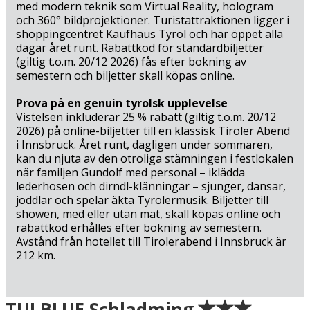
med modern teknik som Virtual Reality, hologram
och 360° bildprojektioner. Turistattraktionen ligger i
shoppingcentret Kaufhaus Tyrol och har öppet alla
dagar året runt. Rabattkod för standardbiljetter
(giltig t.o.m. 20/12 2026) fås efter bokning av
semestern och biljetter skall köpas online.
Prova på en genuin tyrolsk upplevelse
Vistelsen inkluderar 25 % rabatt (giltig t.o.m. 20/12
2026) på online-biljetter till en klassisk Tiroler Abend
i Innsbruck. Året runt, dagligen under sommaren,
kan du njuta av den otroliga stämningen i festlokalen
när familjen Gundolf med personal – iklädda
lederhosen och dirndl-klänningar – sjunger, dansar,
joddlar och spelar äkta Tyrolermusik. Biljetter till
showen, med eller utan mat, skall köpas online och
rabattkod erhålles efter bokning av semestern.
Avstånd från hotellet till Tirolerabend i Innsbruck är
212 km.
Ankomst
TUI BLUE Schladming