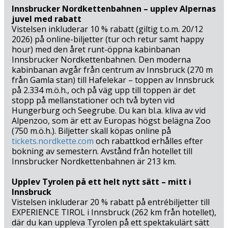
problem med en semester i Schladming-Dachstein: Det är
Innsbrucker Nordkettenbahnen – upplev Alpernas
svårt att välja bland alla fantastiska upplevelser!
juvel med rabatt
Vistelsen inkluderar 10 % rabatt (giltig t.o.m. 20/12
2026) på online-biljetter (tur och retur samt happy
hour) med den året runt-öppna kabinbanan
Innsbrucker Nordkettenbahnen. Den moderna
kabinbanan avgår från centrum av Innsbruck (270 m
från Gamla stan) till Hafelekar – toppen av Innsbruck
på 2.334 m.ö.h., och på väg upp till toppen är det
stopp på mellanstationer och två byten vid
Hungerburg och Seegrube. Du kan bl.a. kliva av vid
Alpenzoo, som är ett av Europas högst belägna Zoo
(750 m.ö.h.). Biljetter skall köpas online på
tickets.nordkette.com
och rabattkod erhålles efter
bokning av semestern. Avstånd från hotellet till
Innsbrucker Nordkettenbahnen är 213 km.
Upplev Tyrolen på ett helt nytt sätt – mitt i
Innsbruck
Vistelsen inkluderar 20 % rabatt på entrébiljetter till
EXPERIENCE TIROL i Innsbruck (262 km från hotellet),
där du kan uppleva Tyrolen på ett spektakulärt sätt