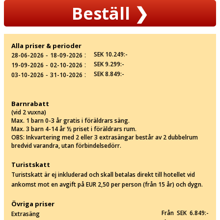
Beställ
❯
Alla priser & perioder
‐
:
SEK 10.249:-
28-06-2026
18-09-2026
‐
:
SEK 9.299:-
19-09-2026
02-10-2026
‐
:
SEK 8.849:-
03-10-2026
31-10-2026
Barnrabatt
(vid 2 vuxna)
Max. 1 barn 0-3 år gratis i föräldrars säng.
Max. 3 barn 4-14 år ½ priset i föräldrars rum.
OBS: Inkvartering med 2 eller 3 extrasängar består av 2 dubbelrum
bredvid varandra, utan förbindelsedörr.
Turistskatt
Turistskatt är ej inkluderad och skall betalas direkt till hotellet vid
ankomst mot en avgift på EUR 2,50 per person (från 15 år) och dygn.
Övriga priser
Från SEK 6.849:-
Extrasäng