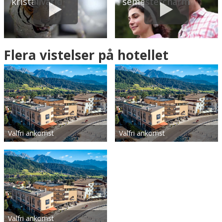
kristallvärld
semestercharm
Flera vistelser på hotellet
Valfri ankomst
Valfri ankomst
Valfri ankomst