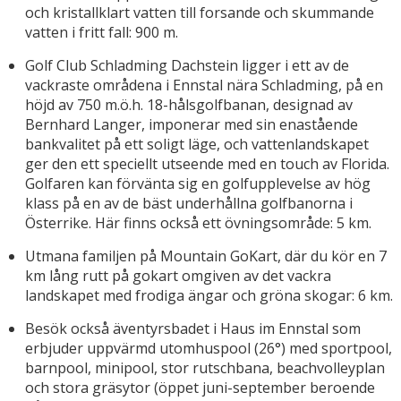
och kristallklart vatten till forsande och skummande
vatten i fritt fall: 900 m.
Golf Club Schladming Dachstein ligger i ett av de
vackraste områdena i Ennstal nära Schladming, på en
höjd av 750 m.ö.h. 18-hålsgolfbanan, designad av
Bernhard Langer, imponerar med sin enastående
bankvalitet på ett soligt läge, och vattenlandskapet
ger den ett speciellt utseende med en touch av Florida.
Golfaren kan förvänta sig en golfupplevelse av hög
klass på en av de bäst underhållna golfbanorna i
Österrike. Här finns också ett övningsområde: 5 km.
Utmana familjen på Mountain GoKart, där du kör en 7
km lång rutt på gokart omgiven av det vackra
landskapet med frodiga ängar och gröna skogar: 6 km.
Besök också äventyrsbadet i Haus im Ennstal som
erbjuder uppvärmd utomhuspool (26°) med sportpool,
barnpool, minipool, stor rutschbana, beachvolleyplan
och stora gräsytor (öppet juni-september beroende