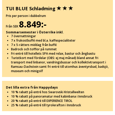
TUI BLUE Schladming
Pris per person i dubbelrum
8.849:-
Från SEK
Sommarsemester i Österrike inkl.
7 övernattningar
7 x frukostbuffé med bl.a. kaffespecialiteter
7 x 5-rätters middag från buffé
Badrock och tofflor på rummet
Fri entré till hotellets SPA med relax, bastur och ångbastu
Turistkort med fördelar (OBS: ej maj månad) bland annat fri
transport med linbanor, vandringsbussar och kollektivtransport i
Ramsau-Dachstein samt fri entré till utomhus äventyrsbad, badsjö,
museum och minigolf
Det lilla extra från Happydays
10 % rabatt på entré hos Swarovski Kristallwelten
10 % rabatt på panoramatur med kabinbana i Innsbruck
20 % rabatt på entré till EXPERIENCE TIROL
25 % rabatt på entré till tyrolerafton i Innsbruck