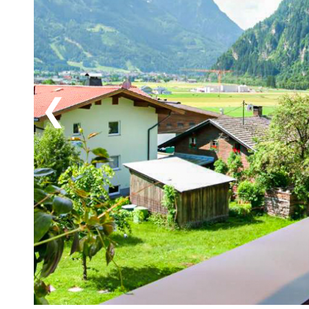
grus- och kullerstensbelagda Zillertal-cykelvägen som
Strass – blir turen för lång kan du ta cykeln med på t
möjligheter att stanna till vid flera sevärdheter och a
med sina 45.000 m² erbjuder ett stort område med all
och tematrädgårdar. Du kan också bränna lite extra en
vandringsparadis för alla som älskar fysiska utmani
som tar dig genom vackra alplandskap, allt från lätt
du också prova MTB-cykling på särskilda leder, Via Fer
forsarna eller svalkande bad i någon av de turkosa a
sommarsemester i Österrike!