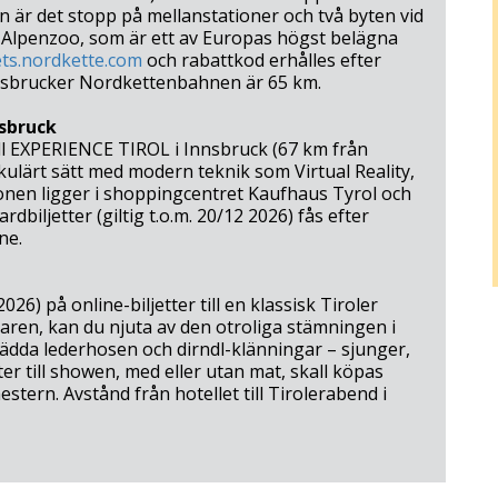
en är det stopp på mellanstationer och två byten vid
d Alpenzoo, som är ett av Europas högst belägna
ets.nordkette.com
och rabattkod erhålles efter
Innsbrucker Nordkettenbahnen är 65 km.
nsbruck
till EXPERIENCE TIROL i Innsbruck (67 km från
kulärt sätt med modern teknik som Virtual Reality,
ionen ligger i shoppingcentret Kaufhaus Tyrol och
dbiljetter (giltig t.o.m. 20/12 2026) fås efter
ne.
026) på online-biljetter till en klassisk Tiroler
aren, kan du njuta av den otroliga stämningen i
lädda lederhosen och dirndl-klänningar – sjunger,
ter till showen, med eller utan mat, skall köpas
tern. Avstånd från hotellet till Tirolerabend i