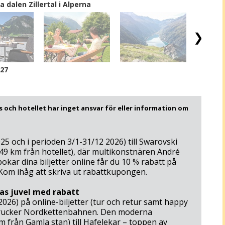
 dalen Zillertal i Alperna
/27
 och hotellet har inget ansvar för eller information om
025 och i perioden 3/1-31/12 2026) till Swarovski
 49 km från hotellet), där multikonstnären André
bokar dina biljetter online får du 10 % rabatt på
 Kom ihåg att skriva ut rabattkupongen.
as juvel med rabatt
 2026) på online-biljetter (tur och retur samt happy
brucker Nordkettenbahnen. Den moderna
 från Gamla stan) till Hafelekar – toppen av