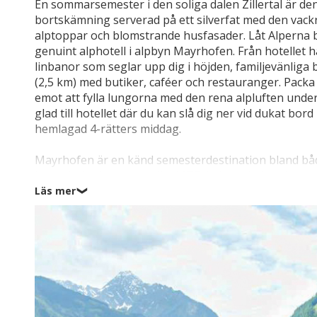
En sommarsemester i den soliga dalen Zillertal är d
bortskämning serverad på ett silverfat med den vack
alptoppar och blomstrande husfasader. Låt Alperna bl
genuint alphotell i alpbyn Mayrhofen. Från hotellet ha
linbanor som seglar upp dig i höjden, familjevänliga 
(2,5 km) med butiker, caféer och restauranger. Pac
emot att fylla lungorna med den rena alpluften under
glad till hotellet där du kan slå dig ner vid dukat b
hemlagad 4-rätters middag.
Mayrhofen är en känd semesterdestination bland båd
inte mindre än arton olika MTB-leder och över hundr
allra vackraste natur – Österrikes alper. Det är också
Läs mer
❯
panoramavyerna, ta gondolbanan Ahornbahn (4 km) u
platån och låta blicken vandra över det fascinerand
på 3.000 meters höjd. Här kan du också besöka natur
ormvråkar och ugglor kommer svindlande nära unde
Ahorn och Penken förvandlas under sommaren till et
km) upp till en FunSportStation där man hyr ut olika 
Det kan också rekommenderas att hyra cyklar i Mayrh