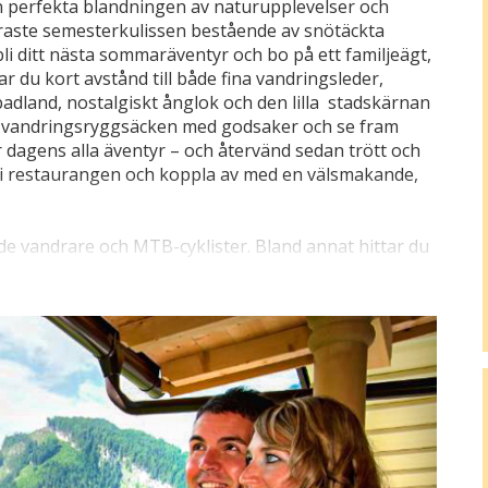
en perfekta blandningen av naturupplevelser och
raste semesterkulissen bestående av snötäckta
i ditt nästa sommaräventyr och bo på ett familjeägt,
r du kort avstånd till både fina vandringsleder,
badland, nostalgiskt ånglok och den lilla stadskärnan
ka vandringsryggsäcken med godsaker och se fram
 dagens alla äventyr – och återvänd sedan trött och
ord i restaurangen och koppla av med en välsmakande,
e vandrare och MTB-cyklister. Bland annat hittar du
a mils markerade vandringsleder här mitt i Europas
 enkelt att komma upp i höjden till de mest praktfulla
pp till Ahorn där du kan utforska den spektakulära
e, orörda bergslandskapet med massor av alptoppar
upplevelsescentret Adlerbühne (10 km) där örnar,
r en spektakulär fågelshow. De omgivande bergen
t vandringsparadis och du kan ta Penkenbahn (3,5
typer av sportutrustning.
ofen och susa fram längs den över tre mil långa