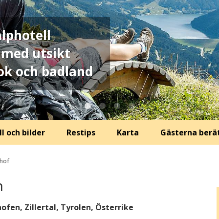
lphotell
 med utsikt
ok och badland
l och bilder
Restips
Karta
Gästerna berä
rhof
n
ofen, Zillertal, Tyrolen, Österrike