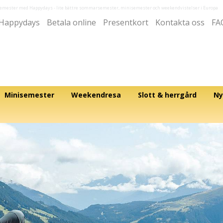
semester med Happydays
- lite bättre sommarsemester, minisemester och weekendvistelser i Europa
Happydays
Betala online
Presentkort
Kontakta oss
FA
Minisemester
Weekendresa
Slott & herrgård
Ny