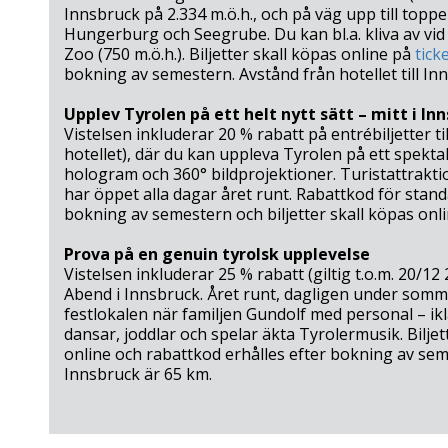
Innsbruck på 2.334 m.ö.h., och på väg upp till topp
Hungerburg och Seegrube. Du kan bl.a. kliva av vi
Zoo (750 m.ö.h.). Biljetter skall köpas online på
tick
bokning av semestern. Avstånd från hotellet till 
Upplev Tyrolen på ett helt nytt sätt – mitt i In
Vistelsen inkluderar 20 % rabatt på entrébiljetter 
hotellet), där du kan uppleva Tyrolen på ett spekta
hologram och 360° bildprojektioner. Turistattrakt
har öppet alla dagar året runt. Rabattkod för standar
bokning av semestern och biljetter skall köpas onli
Prova på en genuin tyrolsk upplevelse
Vistelsen inkluderar 25 % rabatt (giltig t.o.m. 20/12 2
Abend i Innsbruck. Året runt, dagligen under somm
festlokalen när familjen Gundolf med personal – ik
dansar, joddlar och spelar äkta Tyrolermusik. Biljet
online och rabattkod erhålles efter bokning av semes
Innsbruck är 65 km.