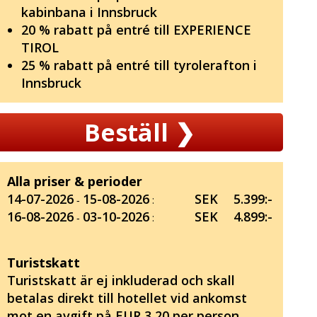
kabinbana i Innsbruck
20 % rabatt på entré till EXPERIENCE
TIROL
25 % rabatt på entré till tyrolerafton i
Innsbruck
Beställ
❯
Alla priser & perioder
14-07-2026
15-08-2026
SEK
5.399:-
‐
:
16-08-2026
03-10-2026
SEK
4.899:-
‐
:
Turistskatt
Turistskatt är ej inkluderad och skall
betalas direkt till hotellet vid ankomst
mot en avgift på EUR 3,20 per person