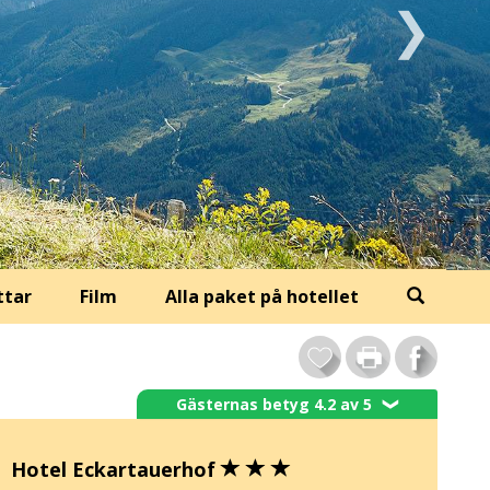
ttar
Film
Alla paket på hotellet
Gästernas betyg 4.2 av 5
❯
Hotel Eckartauerhof