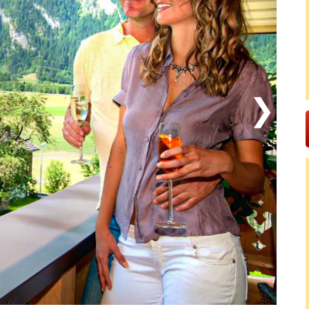
 går längs med floden Ziller från Mayrhofen till
åget retur till Mayrhofen. Utmed vägen finns det rika
ttraktioner, bland annat Freizeitpark Zell (5,5 km) som
t från badland med vattenrutschbanor till minigolf
ergi på Zillertal Arena (7 km) som är ett
ngar med ett omfattande nätverk av vandringsleder
a promenader till utmanande fjällvandringar. Här kan
rata-klättring, rafting och canyoning i de vilda
lpsjöarna. Se fram emot en äventyrlig