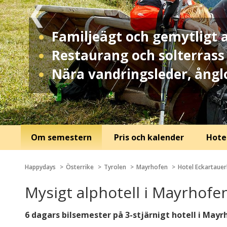
Familjeägt och gemytligt a
Restaurang och solterrass
Nära vandringsleder, ångl
Om semestern
Pris och kalender
Hotel
Happydays
Österrike
Tyrolen
Mayrhofen
Hotel Eckartaue
Mysigt alphotell i Mayrhofe
6 dagars bilsemester på 3-stjärnigt hotell i Mayrh