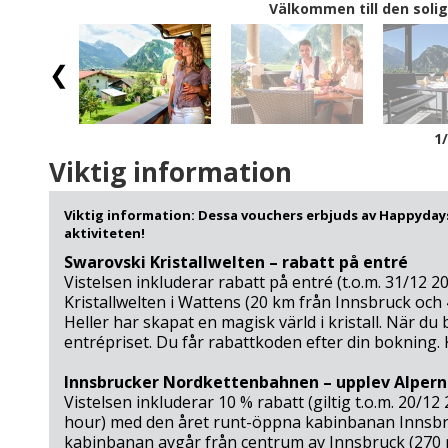
Välkommen till den soliga
1
Viktig information
Viktig information: Dessa vouchers erbjuds av Happydays
aktiviteten!
Swarovski Kristallwelten – rabatt på entré
Vistelsen inkluderar rabatt på entré (t.o.m. 31/12 2
Kristallwelten i Wattens (20 km från Innsbruck och
Heller har skapat en magisk värld i kristall. När du 
entrépriset. Du får rabattkoden efter din bokning.
Innsbrucker Nordkettenbahnen – upplev Alpern
Vistelsen inkluderar 10 % rabatt (giltig t.o.m. 20/12
hour) med den året runt-öppna kabinbanan Inns
kabinbanan avgår från centrum av Innsbruck (270 m