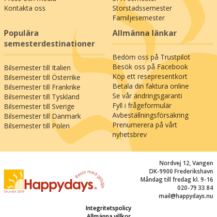
utgångspunkten för att utforska Alpernas stora
Kontakta oss
Storstadssemester
naturskatt och under sommaren öppnar
Familjesemester
Gurgltal-regionen upp för en mängd
Populära
Allmänna länkar
möjligheter: du kan vandra längs den historiska
semesterdestinationer
Via Claudia Augusta, där stigarna tar dig med
Bedöm oss på Trustpilot
genom frodiga skogar och blomstrande ängar,
Besök oss på Facebook
Bilsemester till Italien
medan bergen i horisonten ger känslan av att
Köp ett resepresentkort
Bilsemester till Österrike
vara ett med naturen. Cykelrutter slingrar sig
Betala din faktura online
Bilsemester till Frankrike
genom landskapet och bjuder på både
Se vår ändringsgaranti
Bilsemester till Tyskland
avkopplande turer och utmanande stigningar –
Fyll i frågeformulär
Bilsemester till Sverige
och för den som söker lite extra äventyr ligger
Avbeställningsförsäkring
Bilsemester till Danmark
fritidsparken Hoch Imst (15 km) nära, där
Prenumerera på vårt
Bilsemester till Polen
nyhetsbrev
aktiviteter för hela familjen väntar. Nassereith är
den perfekta oasen för att dra djupa andetag,
låta naturen inspirera och hitta en känsla av ro.
Nordvej 12, Vangen
Här kan du låta dig hänföras av landskapets
DK-9900 Frederikshavn
skönhet och den äkta tyrolska gästfriheten
Måndag till fredag kl. 9-16
medan du skapar minnen för livet!
020-79 33 84
mail@happydays.nu
Integritetspolicy
Allmänna villkor