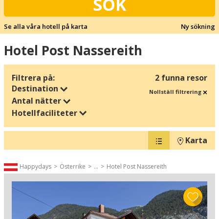
SÖK
Se alla våra hotell på karta
Ny sökning
Hotel Post Nassereith
Filtrera på:
2 funna resor
Destination
Nollställ filtrering
Antal nätter
Hotellfaciliteter
Karta
Happydays
Österrike
...
Hotel Post Nassereith