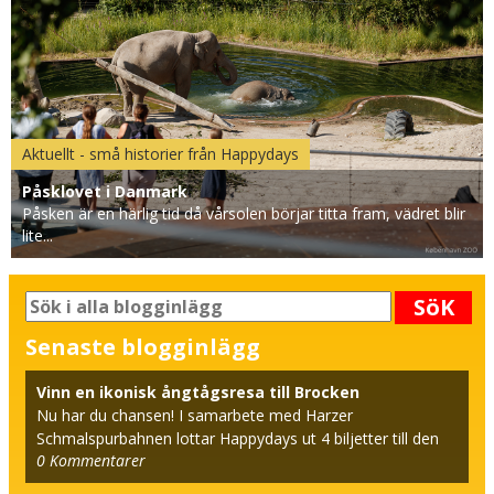
Aktuellt - små historier från Happydays
Påsklovet i Danmark
Påsken är en härlig tid då vårsolen börjar titta fram, vädret blir
lite...
SöK
Senaste blogginlägg
Vinn en ikonisk ångtågsresa till Brocken
Nu har du chansen! I samarbete med Harzer
Schmalspurbahnen lottar Happydays ut 4 biljetter till den
0
Kommentarer
beröm...