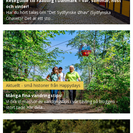
Reseguide till Faaborg i Danmark – vår, sommar, höst
och vinter!
Har du hört talas om ”Det Sydfynske Øhav” (Sydfynska
Öhavet)? Det är ett sto...
Aktuellt - små historier från Happydays
Många fina vandringstips!
Vi fick in massor av vandringstips i vår tävling på bloggen –
stort tack! Här dela...