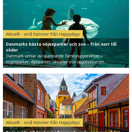
Aktuellt - små historier från Happydays
Danmarks bästa nöjesparker och zoo – från norr till
söder
Danmark vimlar av spännande familjeupplevelser i
nöjesparker, djurparker, akvarier och upplevelsecen...
Aktuellt - små historier från Happydays