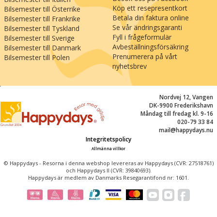
Köp ett resepresentkort
Bilsemester till Österrike
Betala din faktura online
Bilsemester till Frankrike
Se vår ändringsgaranti
Bilsemester till Tyskland
Fyll i frågeformulär
Bilsemester till Sverige
Avbeställningsförsäkring
Bilsemester till Danmark
Prenumerera på vårt
Bilsemester till Polen
nyhetsbrev
;
Nordvej 12, Vangen
DK-9900 Frederikshavn
Måndag till fredag kl. 9-16
020-79 33 84
mail@happydays.nu
Integritetspolicy
Allmänna villkor
© Happydays - Resorna i denna webshop levereras av Happydays (CVR: 27518761)
och Happydays II (CVR: 39840693).
Happydays är medlem av Danmarks Resegarantifond nr: 1601.