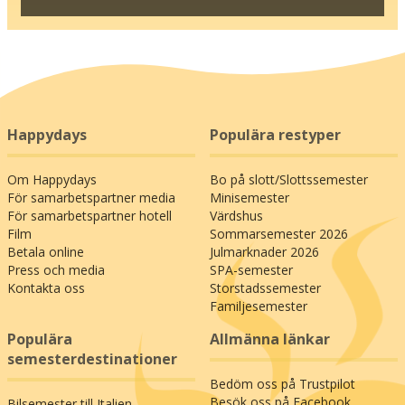
Happydays
Populära restyper
Om Happydays
Bo på slott/Slottssemester
För samarbetspartner media
Minisemester
För samarbetspartner hotell
Värdshus
Film
Sommarsemester 2026
Betala online
Julmarknader 2026
Press och media
SPA-semester
Kontakta oss
Storstadssemester
Familjesemester
Populära
Allmänna länkar
semesterdestinationer
Bedöm oss på Trustpilot
Besök oss på Facebook
Bilsemester till Italien