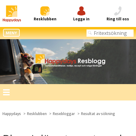
Resklubben
Logga in
Ring till oss
MENY
Toggle
navigation
Happydays
Resklubben
Resebloggar
Resultat av sökning