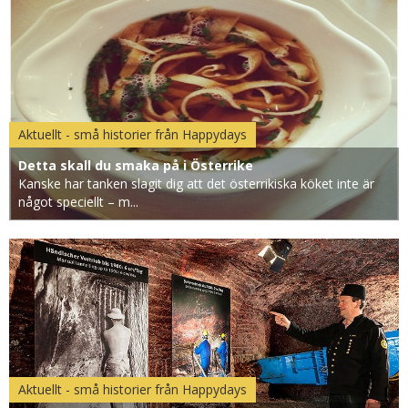
Aktuellt - små historier från Happydays
Detta skall du smaka på i Österrike
Kanske har tanken slagit dig att det österrikiska köket inte är
något speciellt – m...
Aktuellt - små historier från Happydays