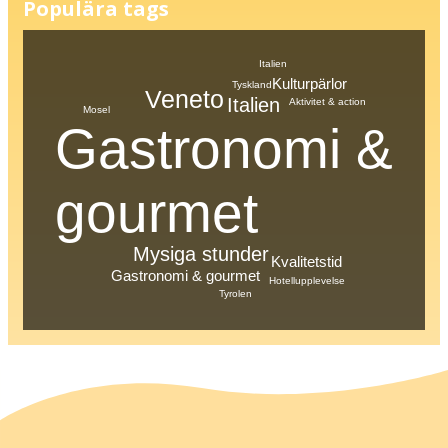
Populära tags
Italien
Kulturpärlor
Tyskland
Veneto
Italien
Aktivitet & action
Mosel
Gastronomi &
gourmet
Mysiga stunder
Kvalitetstid
Gastronomi & gourmet
Hotellupplevelse
Tyrolen