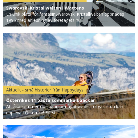
Swarovski Kristallwelten i Wattens
En unik plats för fantasinSwarovski Kristallwelten öppnades
1995 med anledning av företagets hu...
Aktuellt - små historier från Happydays
Österrikes 11 bästa sommarkälkbackar
Att åka sommerrodelbahn är något av det roligaste du kan
uppleva i Österrike! Först...