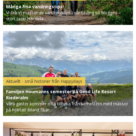
Många fina vandringstips!
Vi fick in massor av vandringstips i vår tävling på bloggen –
stort tack! Här dela...
Aktuellt - små historier från Happydays
Familjen Houmanns semester på Good Life Resort
Riederalm
Våra gäster kommer ofta tillbaka från semestern med massor
på hjärtat! Ibland f&ar...