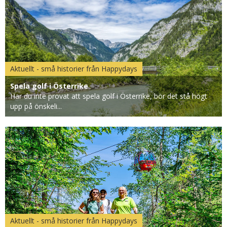
Aktuellt - små historier från Happydays
Spela golf i Österrike
Har du inte provat att spela golf i Österrike, bör det stå högt
upp på önskeli...
Aktuellt - små historier från Happydays