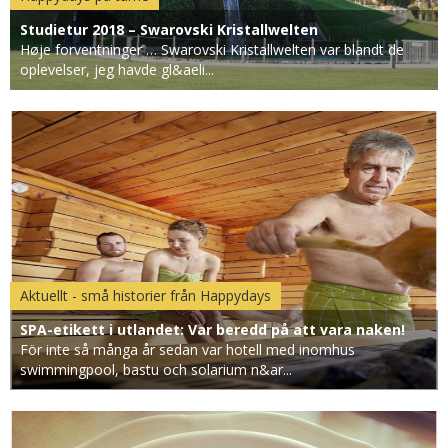
Studietur 2018 – Swarovski Kristallwelten
Høje forventninger … Swarovski Kristallwelten var blandt de
oplevelser, jeg havde gl&aeli...
Aktuellt - små historier från Happydays
SPA-etikett i utlandet: Var beredd på att vara naken!
För inte så många år sedan var hotell med inomhus
swimmingpool, bastu och solarium n&ar...