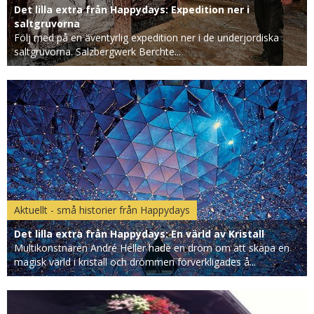
Det lilla extra från Happydays: Expedition ner i
saltgruvorna
Följ med på en äventyrlig expedition ner i de underjordiska
saltgruvorna. Salzbergwerk Berchte...
Aktuellt - små historier från Happydays
Det lilla extra från Happydays: En värld av Kristall
Multikonstnären André Heller hade en dröm om att skapa en
magisk värld i kristall och drömmen förverkligades å...