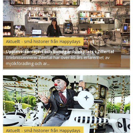
Aktuellt - små historier från Happydays
Upplevelsemejeri och bondgårdslekplats i Zillertal
Erlebnissennerei Zillertal har över 60 års erfarenhet av
mjölkförädling och är...
Aktuellt - små historier från Happydays