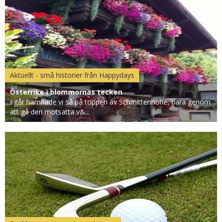
Aktuellt - små historier från Happydays
Österrike i blommornas tecken
I går hamnade vi så på toppen av Schmittenhöhe, bara genom
att gå den motsatta v&...