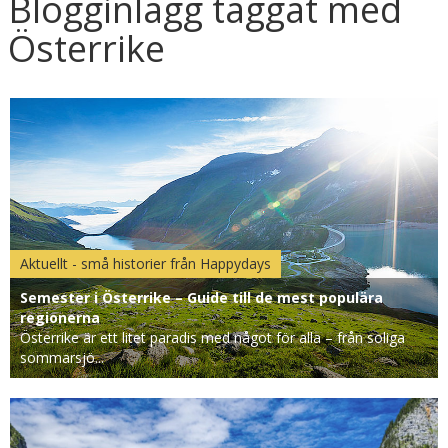
Blogginlägg taggat med
Österrike
Aktuellt - små historier från Happydays
Semester i Österrike – Guide till de mest populära
regionerna
Österrike är ett litet paradis med något för alla – från soliga
sommarsjö...