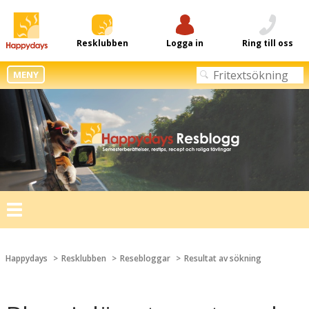
Resklubben
Logga in
Ring till oss
MENY
Toggle
navigation
Happydays
Resklubben
Resebloggar
Resultat av sökning