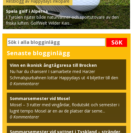
Resblogg av Happydays inköpare
Spela golf i Alperna
I Tyrolen njuter både naturvänner och sportutövare av den
friska luften. GolfWelt Wilder Kais...
SöK
Senaste blogginlägg
Vinn en ikonisk ångtågsresa till Brocken
Nu har du chansen! I samarbete med Harzer
Schmalspurbahnen lottar Happydays ut 4 biljetter till den
0
Kommentarer
beröm...
Sommarsemester vid Mosel
Mosel – 3 rutter med vingårdar, flodutsikt och semester i
lugnt tempo Mosel är en av de platser där seme...
0
Kommentarer
Sommarsemester vid vattnet i Tyskland – stränder,