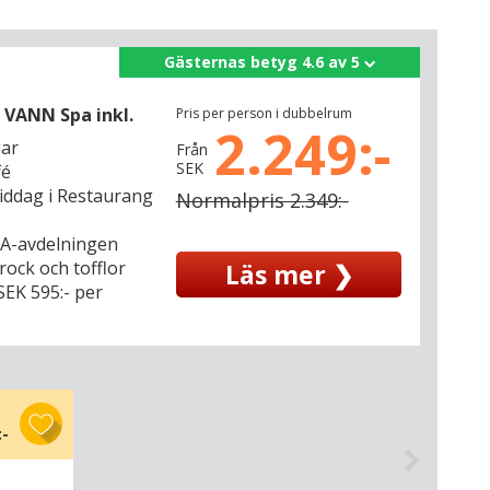
Gästernas betyg 4.6 av 5
 VANN Spa inkl.
Pris per person i dubbelrum
2.249:-
gar
Från
SEK
fé
middag i Restaurang
Normalpris 2.349:-
SPA-avdelningen
drock och tofflor
Läs mer ❯
 SEK 595:- per
:-