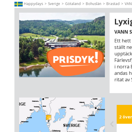
Happydays
Sverige
Götaland
Bohuslän
Brastad
VANN
Lyxi
VANN S
Ett hett
ställt n
upptäck
Färlevsf
i norra 
andas h
ritat av
arkitekt
materia
är inre
Bohuslä
och ska
2 över
stämnin
vatten,
anläggn