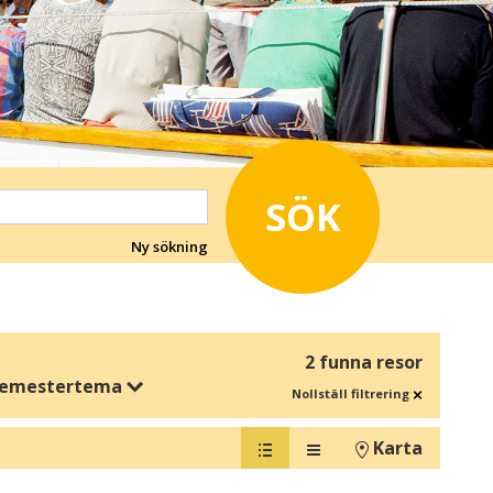
SÖK
Ny sökning
2 funna resor
emestertema
Nollställ filtrering
Karta