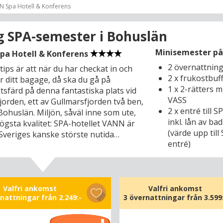
 Spa Hotell & Konferens
g SPA-semester i Bohuslän
Minisemester på
pa Hotell & Konferens
2 övernattnin
 tips är att när du har checkat in och
2 x frukostbuf
er ditt bagage, då ska du gå på
1 x 2-rätters 
tsfärd på denna fantastiska plats vid
VASS
jorden, ett av Gullmarsfjorden två ben,
2 x entré till 
Bohuslän. Miljön, såväl inne som ute,
inkl. lån av ba
ögsta kvalitet: SPA-hotellet VANN är
(värde upp till
 Sveriges kanske störste nutida
entré)
, Gert Wingårdh, vars känsla för
l och form är bekant. Det unika hotellet
tt med Skandinavisk minimalism där
ns miljö och färger varsamt släpps in
par en rofylld och avkopplande
Valfri ankomst
Valfri ankomst
nattningar från 2.249:-
3 övernattningar från
3.599
g. Det gamla bohuslänska namnet för
 VANN, passar perfekt för platsen –
ingen ligger nämligen som en naturlig