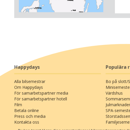
del av e
Gullmar
Item
vackert
1
skog. D
of
Färlevs
2
restaur
från hot
anläggn
olika p
Ispoolen
Happydays
Populära 
På hote
Alla bilsemestrar
Bo på slott/
kommer 
Om Happydays
Minisemeste
har möjl
För samarbetspartner media
Värdshus
aktivite
För samarbetspartner hotell
Sommarseme
Passa på
Film
Julmarknade
den dag
Betala online
SPA-semest
SPA-seme
Press och media
Storstadsse
mörk sk
Kontakta oss
Familjeseme
vatten, 