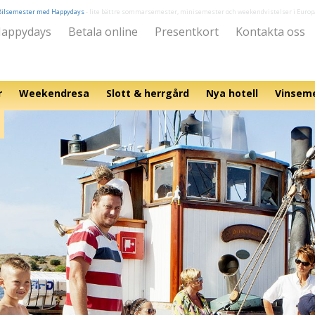
Bilsemester med Happydays
- lite bättre sommarsemester, minisemester och weekendvistelser i Europ
appydays
Betala online
Presentkort
Kontakta oss
r
Weekendresa
Slott & herrgård
Nya hotell
Vinsem