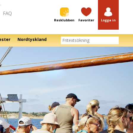
a
FAQ
Resklubben
Favoriter
Logga in
ester
Nordtyskland