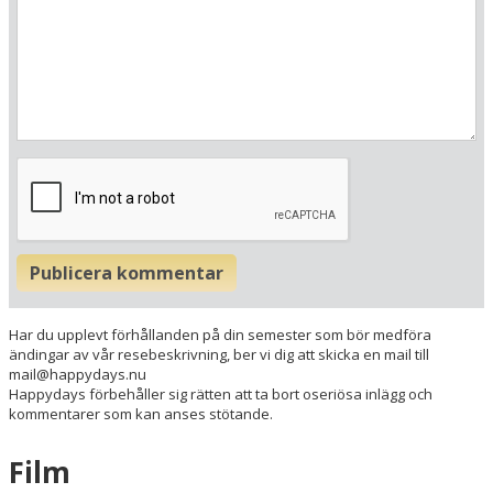
S-41104 Göteborg
Sverige
Din adress
Hitta resvägen
❯
Hotellets GPS-koordinater
E 011&deg; 58.378'
Publicera kommentar
N 57&deg; 42.966'
Har du upplevt förhållanden på din semester som bör medföra
ändingar av vår resebeskrivning, ber vi dig att skicka en mail till
mail@happydays.nu
Happydays förbehåller sig rätten att ta bort oseriösa inlägg och
kommentarer som kan anses stötande.
Film