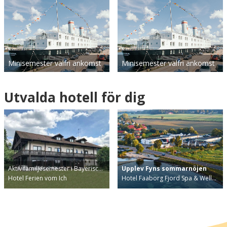
Minisemester valfri ankomst
Minisemester valfri ankomst
Utvalda hotell för dig
Aktiv familjesemester i Bayerisc…
Upplev Fyns sommarnöjen
Hotel Ferien vom Ich
Hotel Faaborg Fjord Spa & Well…