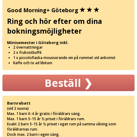
Good Morning+ Göteborg
Ring och hör efter om dina
bokningsmöjligheter
Minisemester i Göteborg inkl.
2 övernattningar
2 x frukostbuffé
1 x piccoloflaska mousserande vin på rummet vid ankomst
Kaffe och te ad libitum
Beställ
❯
Barnrabatt
(vid 2 vuxna)
Max. 1 barn 0-4 år gratis i föräldrars säng.
Max. 1 barn 5-15 år ½ priset i föräldrars rum.
Exakt 2 barn 5-15 år ½ priset i eget rum på samma våning som
föräldrarnas rum.
Dock max. 2 barn i egen säng.