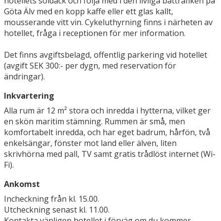
hotellets soldäck och följa med i den livliga båttrafiken på
Göta Älv med en kopp kaffe eller ett glas kallt,
mousserande vitt vin. Cykeluthyrning finns i närheten av
hotellet, fråga i receptionen för mer information.
Det finns avgiftsbelagd, offentlig parkering vid hotellet
(avgift SEK 300:- per dygn, med reservation för
ändringar).
Inkvartering
Alla rum är 12 m² stora och inredda i hytterna, vilket ger
en skön maritim stämning. Rummen är små, men
komfortabelt inredda, och har eget badrum, hårfön, två
enkelsängar, fönster mot land eller älven, liten
skrivhörna med pall, TV samt gratis trådlöst internet (Wi-
Fi).
Ankomst
Incheckning från kl. 15.00.
Utcheckning senast kl. 11.00.
Kontakta vänligen hotellet i förväg om du kommer