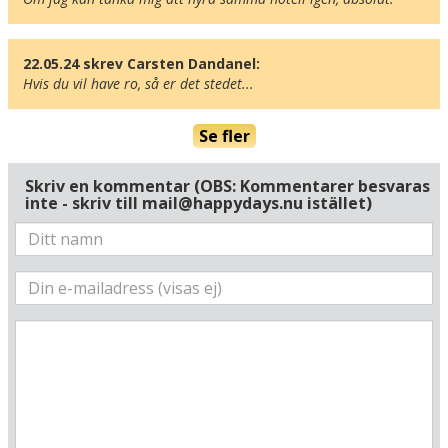
22.05.24 skrev Carsten Dandanel:
Hvis du vil have ro, så er det stedet...
Se fler
Skriv en kommentar (OBS: Kommentarer besvaras
inte - skriv till mail@happydays.nu istället)
Här ligger hotellet
Visa alla Happydays hotell i Sverige
Flygplatser
Museer
Radie runt hotellet:
Hitta vägen till hotellet
Good Morning+ Göteborg
Gullbergs Strandgata 15B