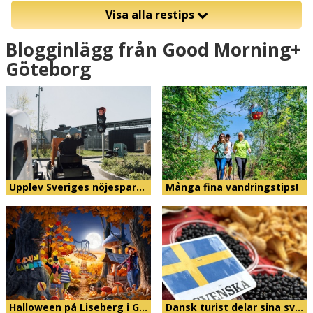
Visa alla restips
Blogginlägg från Good Morning+
Göteborg
Upplev Sveriges nöjespar…
Många fina vandringstips!
Halloween på Liseberg i G…
Dansk turist delar sina sv…