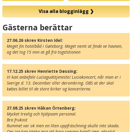
Visa alla blogginlägg
❯
Karta
Gästerna berättar
27.06.26 skrev Kirsten Idel:
Meget fin hotelbåd i Gøteborg. Meget nemt at finde ve havnen, 
og det tog 15 min at gå fra togststionen
17.12.25 skrev Henriette Døssing:
Vi kan anbefale Luciagudstjeneste/ Luciakoncert, når man er i 
Sverige d. 13. December eller deromkring. OBS at der skal 
købes billet til de store kirker og koncerterne.
27.08.25 skrev Håkan Örtenberg:
Mycket trevlig och hjälpsam personal.

Bra frukost

Rummet var ok men en liten uppfräschning skulle inte skada.

Om jag kan tänka mig att hyra samma hotell igen, absolut.