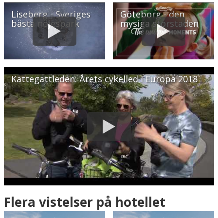
Liseberg - Sveriges
Göteborg - den
bästa nöjespark
mysiga storstaden
Kattegattleden: Årets cykelled i Europa 2018
Flera vistelser på hotellet