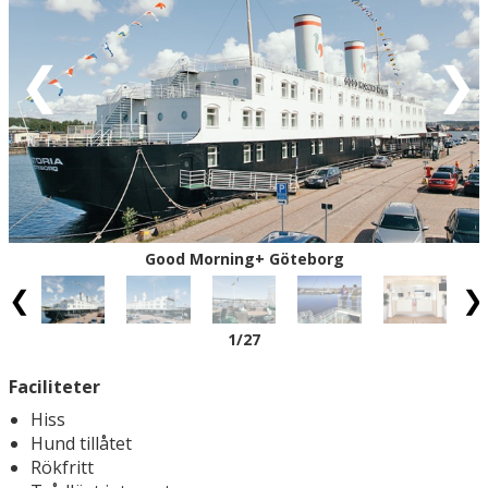
Röd = ankomstdatum är fullbokad.
Vit = ingen ankomst möjlig
Eventuell rabatt är avdragen från de angivna priserna.
Good Morning+ Göteborg
1
/27
Faciliteter
Hiss
Hund tillåtet
Rökfritt