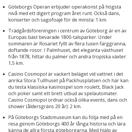
Göteborgs Operan erbjuder operakonst på högsta
nivå med ett digert program året runt. Också dans,
konserter och sagofoajé för de minsta: 1 km.
Trädgårdsföreningen i centrum av Göteborg är en av
Europas bäst bevarade 1800-talsparker. Under
sommaren är Rosariet fyllt av flera tusen färggranna,
doftande rosor. I Palmhuset, det eleganta växthuset
från 1878, hittar du palmer och andra tropiska växter:
1,5 km.
Casino Cosmopol är vackert beläget vid vattnet i det
anrika Stora Tullhuset på Packhusplatsen och här kan
du testa klassiska kasinospel som roulett, Black Jack
och poker samt ett brett utbud av spelautomater.
Casino Cosmopol ordnar också olika events, dans och
shower (åldersgräns 20 år): 2 km.
På Göteborgs Stadsmuseum kan du följa med på en
resa genom Göteborgs 400 år långa historia och lära
känna de allra första göteborgarna. Med hjälp av