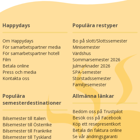
Happydays
Populära restyper
Om Happydays
Bo på slott/Slottssemester
För samarbetspartner media
Minisemester
För samarbetspartner hotell
Värdshus
Film
Sommarsemester 2026
Betala online
Julmarknader 2026
Press och media
SPA-semester
Kontakta oss
Storstadssemester
Familjesemester
Populära
Allmänna länkar
semesterdestinationer
Bedöm oss på Trustpilot
Besök oss på Facebook
Bilsemester till Italien
Köp ett resepresentkort
Bilsemester till Österrike
Betala din faktura online
Bilsemester till Frankrike
Se vår ändringsgaranti
Bilsemester till Tyskland