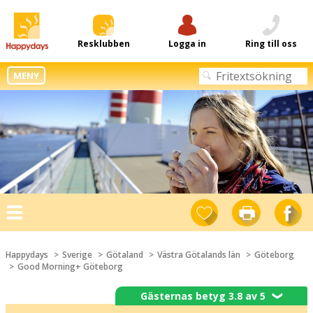
Resklubben
Logga in
Ring till oss
MENY
Toggle
navigation
Happydays
Sverige
Götaland
Västra Götalands län
Göteborg
Good Morning+ Göteborg
Gästernas betyg 3.8 av 5
❯