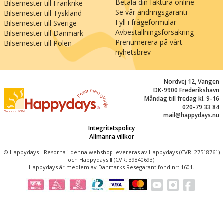
Betala din faktura online
Bilsemester till Frankrike
Se vår ändringsgaranti
Bilsemester till Tyskland
Fyll i frågeformulär
Bilsemester till Sverige
Avbeställningsförsäkring
Bilsemester till Danmark
Prenumerera på vårt
Bilsemester till Polen
nyhetsbrev
Nordvej 12, Vangen
DK-9900 Frederikshavn
Måndag till fredag kl. 9-16
020-79 33 84
mail@happydays.nu
Integritetspolicy
Allmänna villkor
© Happydays - Resorna i denna webshop levereras av Happydays (CVR: 27518761)
och Happydays II (CVR: 39840693).
Happydays är medlem av Danmarks Resegarantifond nr: 1601.