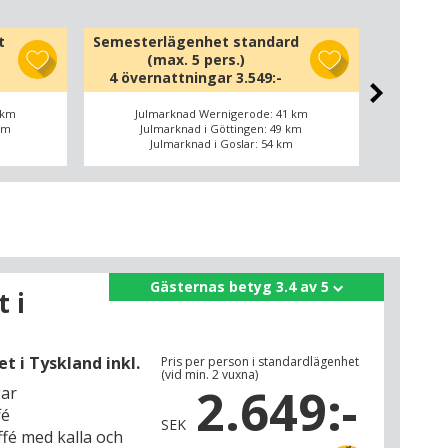
t
Semesterlägenhet standard
Semeste
(max. 5 pers.)
(
4 övernattningar
3.549:-
4 öve
 km
Julmarknad Wernigerode: 41 km
Jul
km
Julmarknad i Göttingen: 49 km
Ju
m
Julmarknad i Goslar: 54 km
J
Gästernas betyg 3.4 av 5
 i
 i Tyskland inkl.
Pris per person i standardlägenhet
(vid min. 2 vuxna)
2.649:-
gar
fé
SEK
fé med kalla och