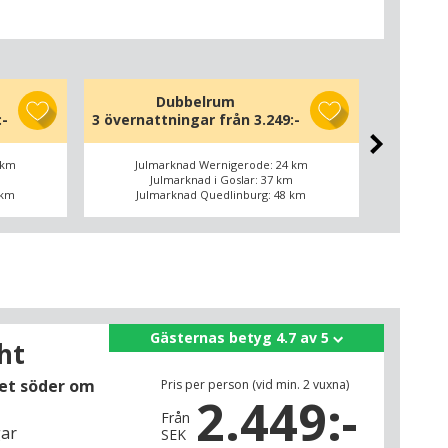
Dubbelrum
Familj
:-
3 övernattningar från
3.249:-
3 överna
 km
Julmarknad Wernigerode: 24 km
Jul
m
Julmarknad i Goslar: 37 km
J
 km
Julmarknad Quedlinburg: 48 km
Jul
Gästernas betyg 4.7 av 5
ght
et söder om
Pris per person (vid min. 2 vuxna)
2.449:-
Från
gar
SEK