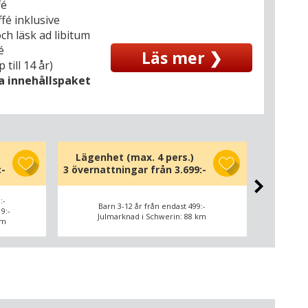
fé
fé inklusive
och läsk ad libitum
é
Läs mer ❯
till 14 år)
la innehållspaket
Lägenhet (max. 4 pers.)
Lägenh
:-
3 övernattningar från
3.699:-
3 överna
:-
Ba
Barn 3-12 år från endast 499:-
9:-
Vux
Julmarknad i Schwerin: 88 km
km
Ju