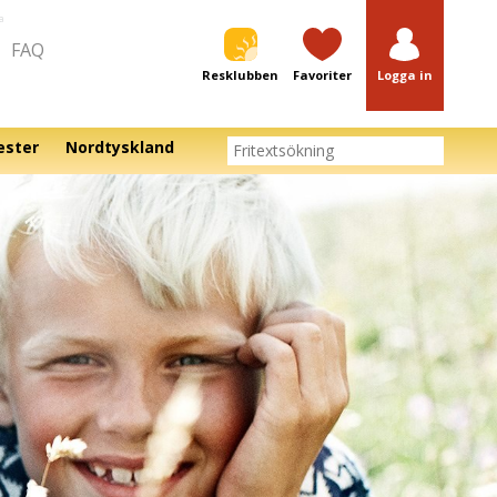
a
FAQ
Resklubben
Favoriter
Logga in
ester
Nordtyskland