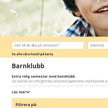
Se alla våra hotell på karta
Barnklubb
Extra rolig semester med barnklubb
Ge barnen en oförglömlig semesterupplevelse med boende på ho
och lekar. Hotell med barnklubb gör det enkelt att kombinera 
spelområden, så att barnen alltid har något spännande att göra 
Läs mer
❯
Ofta närhet till roliga attraktioner
Filtrera på:
Många hotell med barnklubb ligger nära stränder, vattenparker,