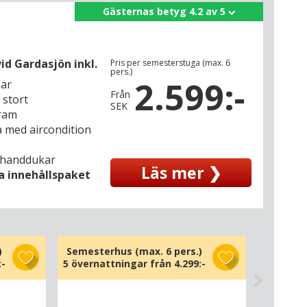
Gästernas betyg 4.2 av 5
d Gardasjön inkl.
Pris per semesterstuga (max. 6
pers.)
2.599:-
gar
Från
 stort
SEK
gram
 med aircondition
 handdukar
Läs mer ❯
la innehållspaket
)
Semesterhus (max. 6 pers.)
:-
5 övernattningar från
4.299:-