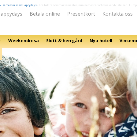
Bilsemester med Happydays
- lite bättre sommarsemester, minisemester och weekendvistelser i Europ
appydays
Betala online
Presentkort
Kontakta oss
r
Weekendresa
Slott & herrgård
Nya hotell
Vinsem