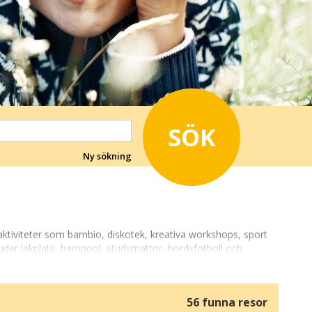
SÖK
Ny sökning
ktiviteter som barnbio, diskotek, kreativa workshops, sport
uder lekplats, barnpool, studsmattor, bordsfotboll och
56 funna resor
mbinera hotellets faciliteter med upplevelserika utflykter.