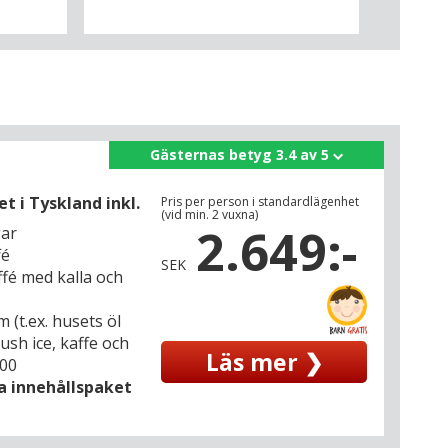
Gästernas betyg 3.4 av 5
 i Tyskland inkl.
Pris per person i standardlägenhet
(vid min. 2 vuxna)
2.649:-
gar
fé
SEK
fé med kalla och
m (t.ex. husets öl
lush ice, kaffe och
Läs mer ❯
.00
la innehållspaket