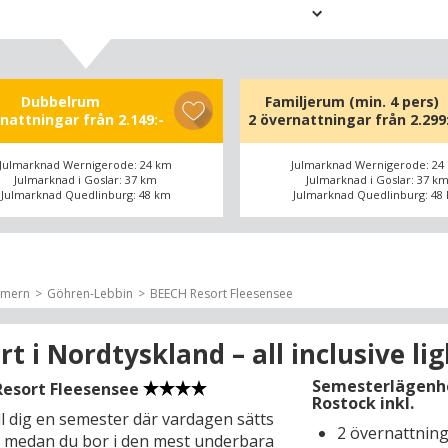
arz Hotel Braunlage välkomnar stora
 gäster och passar bra för alla som
ktiviteter – oavsett om du älskar att
ler föredrar en vandringssemester.
kan du också med gott samvete starta
Dubbelrum
Familjerum (min. 4 pers)
rnattningar från
2.149:-
2 övernattningar från
2.299
ed hotellets läckra frukostbuffé, som
 allt från färsk frukt till nygräddade
Julmarknad Wernigerode: 24 km
Julmarknad Wernigerode: 24
och färskt bröd och bakverk; så är du
Julmarknad i Goslar: 37 km
Julmarknad i Goslar: 37 k
 en dag fylld av äventyr i Harz magiska
Julmarknad Quedlinburg: 48 km
Julmarknad Quedlinburg: 48
vara svårt att slita sig från utsikten
rz mjuka berg och djupa dalar, som du
mmern
Göhren-Lebbin
BEECH Resort Fleesensee
ta av från din egen balkong på rummet
pittoreska läget vid foten av
g ger dig alla möjligheter att uppleva
rt i Nordtyskland – all inclusive li
rån flera nivåer. Ta till exempel en tur
Semesterlägenh
dens linbana som ligger precis
Resort Fleesensee
Rostock inkl.
 hotellet. Den tar dig upp till toppen
ll dig en semester där vardagen sätts
berg, som med sina 971 meter över
2 övernattnin
 medan du bor i den mest underbara