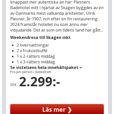
knappast mer autentiska än här: Plesners
Badehotel mitt i hjärtat av Skagen byggdes av en
av Danmarks mest välkända arkitekter, Ulrik
Plesner, år 1907, och efter en fin restaurering
2024 framstår hotellet nu som ännu mer
inbjudande. Det är som om tidens tand har gått
obemärkt förbi det legendariska badhotellet –
Weekendresa till Skagen inkl.
stilen, stämningen, ljuset, luften och de havsblå
2 övernattningar
färgerna för dig nästan tillbaka till en tid då man
2 x frukostbuffé
inte var turist utan semestergäst. Här kan du se
1 x 2-rätters middag
fram emot att få njuta av klassiska
1 x 3-rätters middag
smakupplevelser i restaurangen, medan stadens
Se vistelsens hela innehållspaket
hjärta pulserar precis utanför de vita fönstren.
Pris per person i dubbelrum
Du bor mitt emellan gågatan och hamnen med
2.299:-
de ikoniska röda packhusen – och mer centralt
SEK
och charmigt kan du knappast önska dig en
semesterbas i Skagen.
Kanske är det i år du ska besöka det nya, fina
Läs mer ❯
Maskinrummet i Jollehamnen eller stå ute på
Grenen med ett ben i vart och ett av de två haven