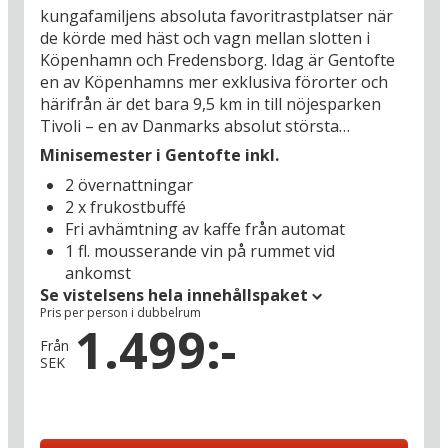
kungafamiljens absoluta favoritrastplatser när
de körde med häst och vagn mellan slotten i
Köpenhamn och Fredensborg. Idag är Gentofte
en av Köpenhamns mer exklusiva förorter och
härifrån är det bara 9,5 km in till nöjesparken
Tivoli – en av Danmarks absolut största
turistattraktioner. Gentofte Hotel har över 350
Minisemester i Gentofte inkl.
års erfarenhet av att betjäna gäster (kungliga
2 övernattningar
eller inte) på genomresa, men det är inte något
2 x frukostbuffé
dammigt hotell som väntar – nej här har man
Fri avhämtning av kaffe från automat
moderniserat faciliteterna under årens gång och
1 fl. mousserande vin på rummet vid
du kan se fram emot en komfortabel och ljus
ankomst
inredning. Du bor centralt på huvudgatan i
Se vistelsens hela innehållspaket
Gentofte med fina fördelar som gratis parkering,
Pris per person i dubbelrum
närhet till restauranger och butiker samt till
1.499:-
lokaltåget, som snabbt och enkelt kör dig in till
Från
SEK
hjärtat av Köpenhamn.
Starta semesterdagen i Danmark med en god
frukostbuffé på hotellet. Tillhör du dem som