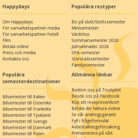
med hemproducerade specialiteter, som det
Happydays
Populära restyper
finns en särskild tradition för i trakten.
Om Happydays
Bo på slott/Slottssemester
Går du upp i gastronomi kan det
För samarbetspartner media
Minisemester
rekommenderas att följa Snapseruten i
För samarbetspartner hotell
Värdshus
Limfjordslandet, som tar dig runt bland de lokala
Film
Sommarsemester 2026
specialiteterna – från doften av kryddsnaps på
Betala online
Julmarknader 2026
Dueholm Kloster (10 km) över den berömda ölen
Press och media
SPA-semester
från bryggeriet på Fur (29 km) till ekologisk
Kontakta oss
Storstadssemester
Familjesemester
whisky från Bränneriet vid Sundsøre hamn (23
km). Samtidigt finns det gott om möjligheter att
Populära
Allmänna länkar
göra utflykter i Danmarks historia här, där du
semesterdestinationer
bor nära både Hjerl Hede (34 km), Jens
Bedöm oss på Trustpilot
Langknivs kalkgruvor i Daugbjerg (44 km) och
Besök oss på Facebook
Bilsemester till Italien
inte minst Danmarks bäst bevarade
Köp ett resepresentkort
Bilsemester till Österrike
medeltidsborg Spøttrup, som har både örtagård,
Betala din faktura online
Bilsemester till Frankrike
vallgravar och vindbrygga (27 km).
Se vår ändringsgaranti
Bilsemester till Tyskland
Fyll i frågeformulär
Bilsemester till Sverige
Efter dagens upplevelser kan du njuta av att
Avbeställningsförsäkring
Bilsemester till Danmark
återvända till en god middag i
Prenumerera på vårt
Bilsemester till Polen