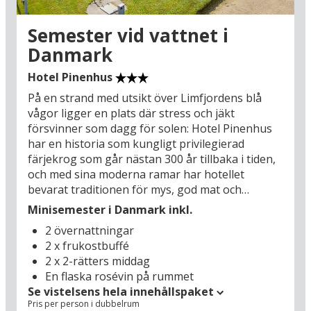
avkoppling som väntar dig som gäst på det
stämningsfulla gamla badhotellet. Så lämna
Semester vid vattnet i
världens brus bakom dig och tillåt dig att njuta
Danmark
av några dagar utan större bekymmer: Skagen
är inte världens mittpunkt – och tack och lov för
Hotel Pinenhus
det – för på Plesners Badehotel har du hittat en
På en strand med utsikt över Limfjordens blå
liten, romantisk tidsbubbla för din nästa
vågor ligger en plats där stress och jäkt
semester.
försvinner som dagg för solen: Hotel Pinenhus
har en historia som kungligt privilegierad
färjekrog som går nästan 300 år tillbaka i tiden,
och med sina moderna ramar har hotellet
bevarat traditionen för mys, god mat och
avkoppling mitt i Limfjordens vackra natur. En
Minisemester i Danmark inkl.
sådan dag, när solen studsar över den glittrande
2 övernattningar
blå fjorden, hittar du knappast en mer idyllisk
2 x frukostbuffé
plats att äta frukost på än hotellets stora terrass
2 x 2-rätters middag
på första parkett mot vattnet – en härlig start på
En flaska rosévin på rummet
en minisemester fylld av lokal färg och
Se vistelsens hela innehållspaket
särpräglade naturupplevelser. Besök de vita
Pris per person i dubbelrum