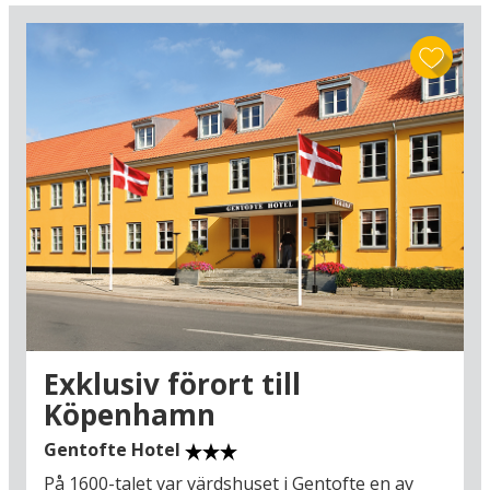
du ha en aktiv semester kan du i Österrike kombinera vandring,
SPA och bergsmiljöer.
Planera din resa
Kristi himmelsfärdshelgen ger dig flexibilitet att välja ankomstdag
och vistelsens längd, så du kan planera semestern precis som du
vill. Njut av lyx och avkoppling på hotell med SPA, wellness och
pool, eller utforska lokala sevärdheter, natur och kultur. Det är
också en idealisk möjlighet för en mini-getaway med vänner,
familj eller ensam, där du kan samla energi och skapa minnen.
En semester för alla
Oavsett om du föredrar en stadssemester, natur, aktiv semester
eller wellness, hittar du ett brett utbud av hotell för Kristi
himmelsfärdshelgen som kombinerar komfort, upplevelser och
frihet att planera din egen semester. Få ut det mesta av en helg
fylld med mys, avkoppling och kvalitetstid med dem du tycker om.
Exklusiv förort till
Köpenhamn
Gentofte Hotel
På 1600-talet var värdshuset i Gentofte en av