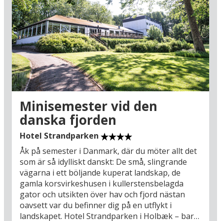
Fregatten Jylland är den stora sevärdheten, men
den ur-danska stadsmiljön med idylliska, krokiga
gator mellan låga korsvirkeshus i Ebeltofts
äldsta stadsdel är minst lika spännande. Från
Grenaa kan du också göra en utflykt till den
mysiga lilla storstaden Århus och besöka Den
Gamle By, det nya flotta Moesgaard Museum
eller AroS, där du kan förutom att beundra alla
konstverk kan prova den fantastiska
”Regnbågstunneln” i Rainbow Panorama som
Minisemester vid den
ligger högst upp på toppen av själva
danska fjorden
konstmuseet. På en dagsutflykt kan du
dessutom självklart besöka Jyllands största
Hotel Strandparken
attraktion: Nöjesparken Legoland i Billund (161
Åk på semester i Danmark, där du möter allt det
km), som kan nås på mindre än två timmar, på
som är så idylliskt danskt: De små, slingrande
bra vägar från hotellet och Grenaa. Trevlig
vägarna i ett böljande kuperat landskap, de
semester i Danmark!
gamla korsvirkeshusen i kullerstensbelagda
gator och utsikten över hav och fjord nästan
oavsett var du befinner dig på en utflykt i
landskapet. Hotel Strandparken i Holbæk – bara