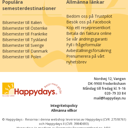
Populära
Allmänna länkar
specialiteter och godsaker genom att besöka
semesterdestinationer
den berömda danska slaktaren i Höjer eller göra
Bedöm oss på Trustpilot
en avstickare till tyska Süderlügum (35 km) och
Besök oss på Facebook
Bilsemester till Italien
ägna sig åt lite prisvärd gränshandel. Se fram
Köp ett resepresentkort
Bilsemester till Österrike
emot en upplevelserik semester i södra
Betala din faktura online
Bilsemester till Frankrike
Danmark!
Se vår ändringsgaranti
Bilsemester till Tyskland
Fyll i frågeformulär
Bilsemester till Sverige
Avbeställningsförsäkring
Bilsemester till Danmark
Prenumerera på vårt
Bilsemester till Polen
nyhetsbrev
Nordvej 12, Vangen
DK-9900 Frederikshavn
Måndag till fredag kl. 9-16
020-79 33 84
mail@happydays.nu
Integritetspolicy
Allmänna villkor
© Happydays - Resorna i denna webshop levereras av Happydays (CVR: 27518761)
och Happydays II (CVR: 39840693).
Happydays är medlem av Danmarks Resegarantifond nr: 1601.