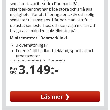
minnen som varar länge.
semesterfavorit i södra Danmark: På
skærbækcentret har både stora och små alla
möjligheter för att tillbringa en aktiv och rolig
semester tillsammans. Här bor man i ett fullt
utrustat semesterhus, och kan välja mellan att
tillaga alla måltider själv eller äta på
semesteranläggningens café. Använd tiden till
Minisemester i Danmark inkl.
roliga upplevelser med barnen i det härliga
3 övernattningar
badlandet som bland annat bjuder på en 53
Fri entré till badland, lekland, sporthall och
meter lång vattenrutschbana, barnbassäng,
fitnesscenter
bubbelpool och bastu. På skærbækcentret finns
Pris per semesterhus (max. 7 personer)
det också bowlinghall, sporthall, lekland och ett
3.149:-
hobbyhus med bland annat keramik- och
Från
SEK
glasverkstad.
Men detta är inte bara en semester för familjer,
semesteranläggningen skærbækcentret ligger i
Läs mer ❯
ett område med många fina utflyktsmål: Besök
den idylliska vadehavsön Rømø (20 km) – du kör
hit via dämningarna och på ön kan du bland