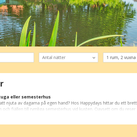
r
tuga eller semesterhus
 att njuta av dagarna på egen hand? Hos Happydays hittar du ett br
och fjällen till rymliga semesterhus vid kusten. Oavsett om du reser
 våra semesterboenden ligger i natursköna omgivningar där du kan vakn