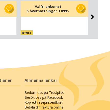
Valfri ankomst
V
5 övernattningar
3.899:-
6 öve
NYHET
NYHET
tioner
Allmänna länkar
Bedöm oss på Trustpilot
Besök oss på Facebook
Köp ett resepresentkort
Betala din faktura online