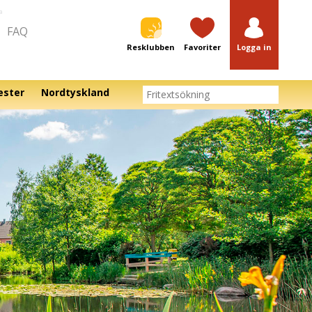
a
FAQ
Resklubben
Favoriter
Logga in
ester
Nordtyskland