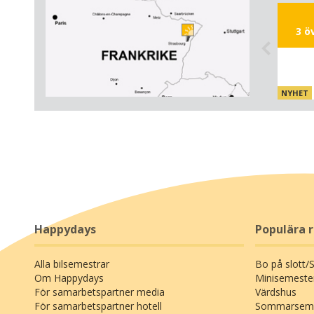
världsst
internat
3 ö
Europap
Europad
(1,5 km
lika hö
NYHET
sina lju
Item
kanaler
1
turistm
of
5
Den gam
France,
promena
vykorts
hus som
Happydays
Populära 
kanaler,
stolthe
Alla bilsemestrar
Bo på slott/
imponer
Om Happydays
Minisemeste
tronar ö
För samarbetspartner media
Värdshus
Strasbo
För samarbetspartner hotell
Sommarseme