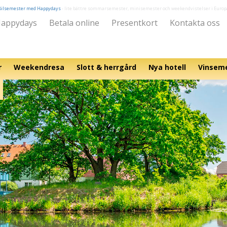
Bilsemester med Happydays
- lite bättre sommarsemester, minisemester och weekendvistelser i Europ
appydays
Betala online
Presentkort
Kontakta oss
r
Weekendresa
Slott & herrgård
Nya hotell
Vinsem