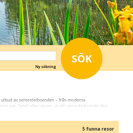
SÖK
Ny sökning
ett utbud av semesterboenden – från moderna
 som par, familj eller vänner, är ett semesterboende den
a till fågelsång, frisk luft och vackra utsikter, medan andra
5 funna resor