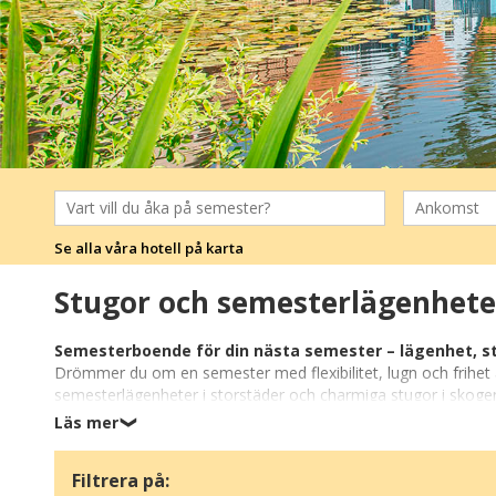
Se alla våra hotell på karta
Stugor och semesterlägenhete
Semesterboende för din nästa semester – lägenhet, s
Drömmer du om en semester med flexibilitet, lugn och frihet
semesterlägenheter i storstäder och charmiga stugor i skogen 
perfekta basen för både avkoppling och upplevelser. Många av
Läs mer
❯
ger dig kort avstånd till stadens kaféer, museer och shopping.
Filtrera på:
Bekvämt och praktiskt