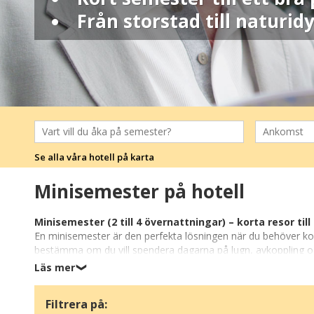
Från storstad till naturidy
Se alla våra hotell på karta
Minisemester på hotell
Minisemester (2 till 4 övernattningar) – korta resor till
En minisemester är den perfekta lösningen när du behöver kom
bestämma om du vill spendera dagarna på lugn, avkoppling och 
batterierna och skapa nya minnen – allt på kort tid och till et
Läs mer
❯
Minisemester i Danmark
Filtrera på:
I Danmark kan du uppleva allt från kustområden och charmiga sm