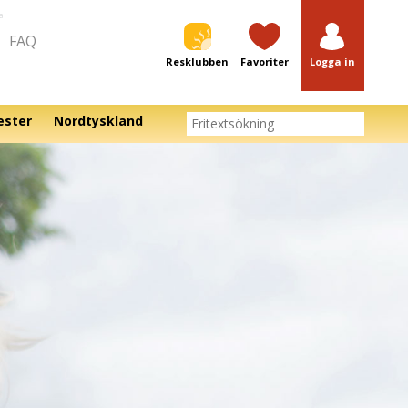
a
FAQ
Resklubben
Favoriter
Logga in
ester
Nordtyskland