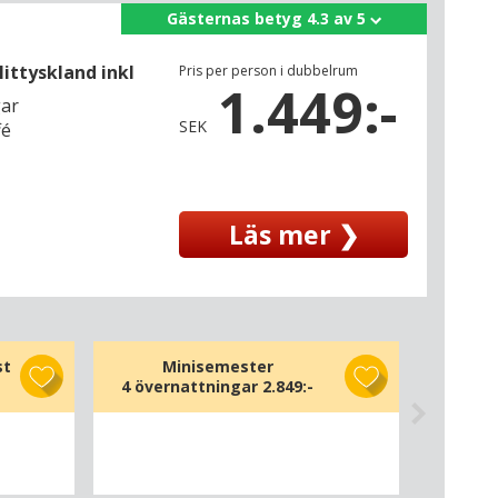
Gästernas betyg 4.3 av 5
ittyskland inkl
Pris per person i dubbelrum
1.449:-
gar
SEK
fé
Läs mer ❯
st
Minisemester
4 övernattningar
2.849:-