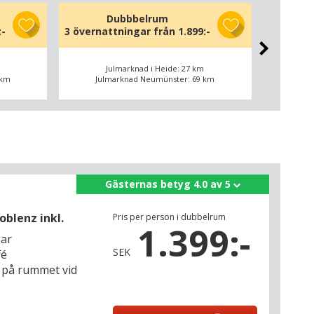
Dubbbelrum
Dubbe
:-
3 övernattningar från
1.899:-
3 överna
Julmarknad i Heide: 27 km
 km
Julmarknad Neumünster: 69 km
Jul
Gästernas betyg 4.0 av 5
oblenz inkl.
Pris per person i dubbelrum
1.399:-
gar
SEK
fé
n på rummet vid