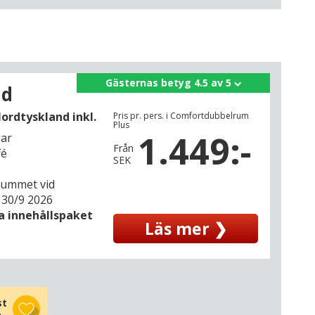
Gästernas betyg 4.5 av 5
nd
ordtyskland inkl.
Pris pr. pers. i Comfortdubbelrum
Plus
1.449:-
gar
Från
fé
SEK
 rummet vid
 30/9 2026
la innehållspaket
Läs mer ❯
st