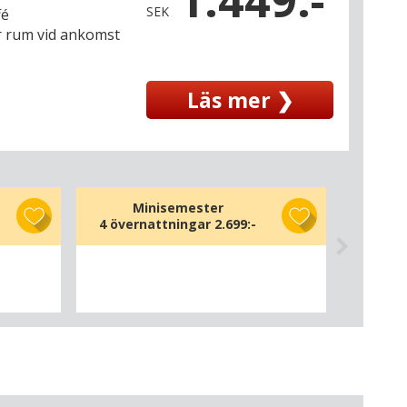
1.449:-
SEK
fé
er rum vid ankomst
Läs mer ❯
Minisemester
4 övernattningar
2.699:-