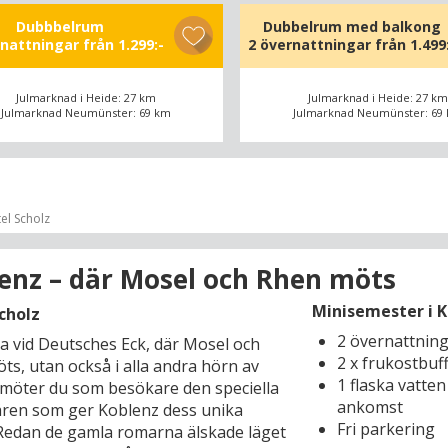
a utsikt och vattnet är så nära att man
Dubbbelrum
Dubbelrum med balkong
känner lukten av havet. Upplev det
rnattningar från
1.299:-
2 övernattningar från
1.499
ska naturlandskapet på ryggen av en
ler häst, ta en runda golf under
Julmarknad i Heide: 27 km
Julmarknad i Heide: 27 km
ongen eller boka en rundflygning med
Julmarknad Neumünster: 69 km
Julmarknad Neumünster: 69
llvärd Jan Peters i hans lilla
erflygplan. I Gardels restaurang kan du
 emot att smaka på Ditmarskens
teter: alltid med färska råvaror, alltid
h spännande – men också rejält och
el Scholz
t.
enz – där Mosel och Rhen möts
 ligger mitt i Ditmarsken som är ett av
et historiskt intressanta områdena i
Minisemester i K
cholz
ig-Holstein, präglat av spännande
2 övernattnin
ra vid Deutsches Eck, där Mosel och
ärken, idylliska småstäder och inte
2 x frukostbuf
ts, utan också i alla andra hörn av
et unika marsklandskapet vid den
1 flaska vatte
 möter du som besökare den speciella
ka delen av Vadehavet, som för övrigt
ankomst
ren som ger Koblenz dess unika
ed på UNESCO:s världsarvslista sedan
Fri parkering
Redan de gamla romarna älskade läget
r. Under sommaren är regionen en