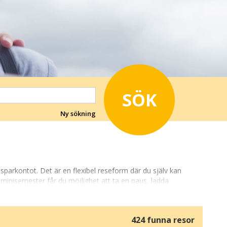
SÖK
Ny sökning
arkontot. Det är en flexibel reseform där du själv kan
 minisemester får du möjlighet att ta en paus, ladda
424 funna resor
r i Danmark kan vara en weekend vid vattnet, en tur till