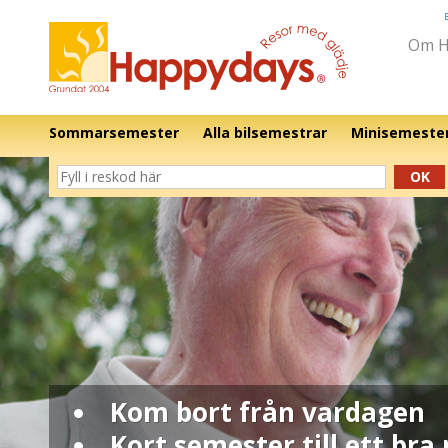
Om H
Sommarsemester
Alla bilsemestrar
Minisemeste
OK
Kom bort från vardagen
Kort semester till ett bra 