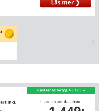
Läs mer ❯
st
Gästernas betyg 4.0 av 5
arz inkl.
Pris per person i dubbelrum
gar