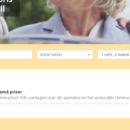
ll
 små priser
ma bort från vardagen utan att spendera en hel vecka eller tömma sp
natur eller på kulturella upplevelser, shopping och stadsliv. Med en
t pris som passar budgeten.
åstäder till livliga storstäder fyllda med aktiviteter. En minisemeste