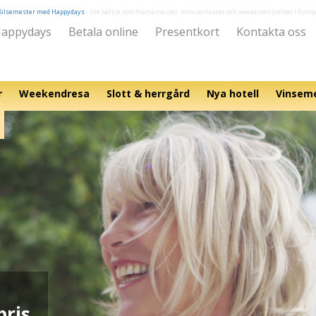
Bilsemester med Happydays
- lite bättre sommarsemester, minisemester och weekendvistelser i Europ
appydays
Betala online
Presentkort
Kontakta oss
r
Weekendresa
Slott & herrgård
Nya hotell
Vinsem
pris