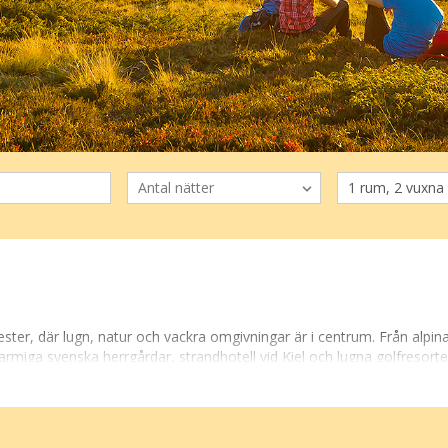
ster, där lugn, natur och vackra omgivningar är i centrum. Från alpina 
harmiga svenska herrgårdar, strandhotell vid Kiel och lugna golfresorter
och lyx.
a och njuta av lugnet i natursköna omgivningar. Många av dessa hotell l