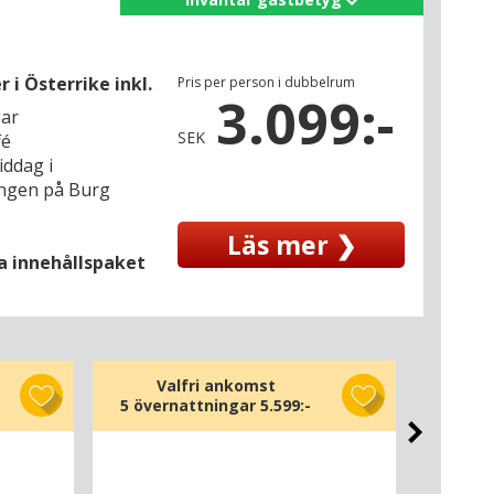
i Österrike inkl.
Pris per person i dubbelrum
3.099:-
gar
SEK
fé
iddag i
angen på Burg
Läs mer ❯
la innehållspaket
Valfri ankomst
V
5 övernattningar
5.599:-
6 öve