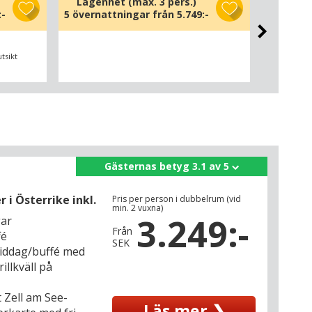
Lägenhet (max. 3 pers.)
Lägenh
:-
5 övernattningar från
5.749:-
5 överna
tsikt
Lägen
Gästernas betyg 3.1 av 5
i Österrike inkl.
Pris per person i dubbelrum (vid
min. 2 vuxna)
3.249:-
gar
Från
fé
SEK
middag/buffé med
illkväll på
 Zell am See-
Läs mer ❯