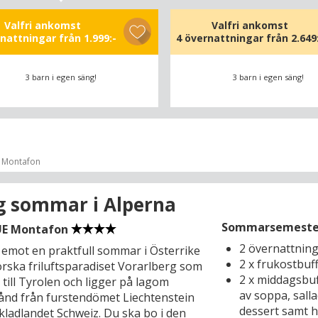
ljesemestern en hit. Under tiden kan du
å att bada bastu eller låta dina ögon
Valfri ankomst
Valfri ankomst
rnattningar från
1.999:-
4 övernattningar från
2.649
v utsikten över bergens imponerade
ar – och ängarnas och skogarnas
 grönska. Direkt utanför hotellporten
3 barn i egen säng!
3 barn i egen säng!
ina vandringsleder – och här i
arkregionen ligger också bergmassivet
in som bjuder på spektakulära
ser, t.ex. på utsiktsplattformen
in Sky Walk (30 km) och i
 Montafon
rvlistade Obertraun (60 km) vid sjön
t där du kan följa med på ett äventyr i
a grottorna Mammuthöhle och
g sommar i Alperna
ishöhle.
Sommarsemester 
UE Montafon
 det inkluderade turistkortet på fickan,
2 övernattnin
 emot en praktfull sommar i Österrike
lla dörrar för dig så att du kan
2 x frukostbuf
orska friluftsparadiset Vorarlberg som
 en oförglömlig sommarsemester i
2 x middagsbuf
till Tyrolen och ligger på lagom
ke. Schladming-Dachstein-kortet ger dig
av soppa, salla
ånd från furstendömet Liechtenstein
é till över hundra turistattraktioner;
dessert samt 
kladlandet Schweiz. Du ska bo i den