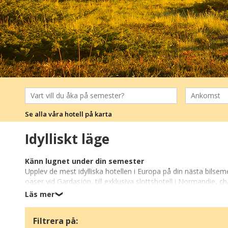
Se alla våra hotell på karta
Idylliskt läge
Känn lugnet under din semester
Upplev de mest idylliska hotellen i Europa på din nästa bilseme
oaser vid Gardasjön, till exklusiva slottshotell i Normandie, c
ostört, och där både lugn och natur kombineras med komfort 
Läs mer
❯
Perfekt för avkoppling och naturupplevelser
Filtrera på:
Hotell med idylliskt läge ger dig möjlighet att dra dig tillbak