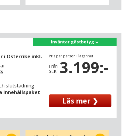
Inväntar gästbetyg
i Österrike inkl.
Pris per person i lägenhet
3.199:-
gar
Från
SEK
fé
ch slutstädning
la innehållspaket
Läs mer ❯