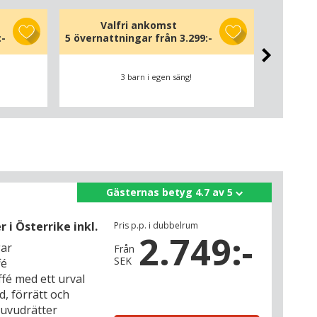
Valfri ankomst
V
:-
5 övernattningar från
3.299:-
7 överna
3 barn i egen säng!
Gästernas betyg 4.7 av 5
i Österrike inkl.
Pris p.p. i dubbelrum
2.749:-
gar
Från
SEK
fé
fé med ett urval
d, förrätt och
huvudrätter