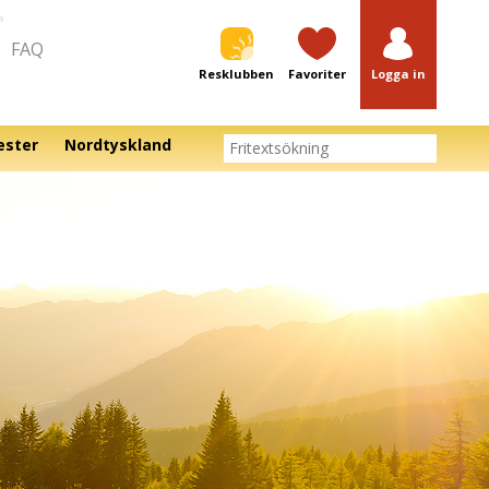
a
FAQ
Resklubben
Favoriter
Logga in
ester
Nordtyskland