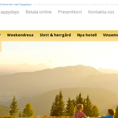
Bilsemester med Happydays
- lite bättre sommarsemester, minisemester och weekendvistelser i Europ
appydays
Betala online
Presentkort
Kontakta oss
r
Weekendresa
Slott & herrgård
Nya hotell
Vinsem