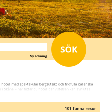
SÖK
Ny sökning
hotell med spektakulär bergsutsikt och fridfulla italienska
 i Skåne – här hittar du hotell där vistelsen kan avnjutas
101 funna resor
igger omgivna av skogar, sjöar, berg eller lugna kuststräckor,