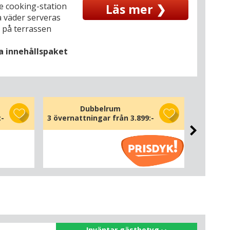
ive cooking-station
Läs mer ❯
ra väder serveras
 på terrassen
la innehållspaket
Dubbelrum
:-
3 övernattningar från 3.899:-
3 överna
Inväntar gästbetyg