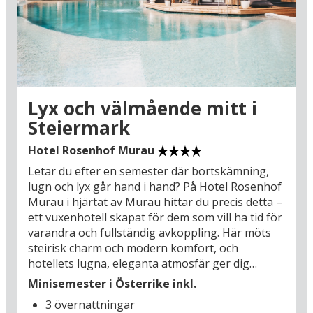
Passa också på att göra bilutflykter och se några
av Österrikes stora sevärdheter: Det kan
rekommenderas att uppleva Mozarts
födelsestad, den vackra staden Salzburg (97 km),
som visserligen ligger en bit bort men som
bjuder på mycket fina storstadsupplevelser och
en historisk arkitektur. Missa heller inte
Lyx och välmående mitt i
bergsravinen Liechtensteinsklamm (35 km),
Steiermark
panoramavägen Grossglockner
Hochalpenstrasse (42 km), borgen Hohenwerfen
Hotel Rosenhof Murau
(47 km) som ligger i närheten av Eisriesenwelt
Letar du efter en semester där bortskämning,
(51 km) samt de mäktiga Krimmlervattenfallen
lugn och lyx går hand i hand? På Hotel Rosenhof
(91 km) med en imponerande fallhöjd på 380
Murau i hjärtat av Murau hittar du precis detta –
meter. I Österrike finns alla möjligheter för ett
ett vuxenhotell skapat för dem som vill ha tid för
äkta semesteräventyr för hela familjen – man
varandra och fullständig avkoppling. Här möts
kan välja och vraka mellan aktiviteter och
steirisk charm och modern komfort, och
avkoppling på det läckra hotellet mellan varven!
hotellets lugna, eleganta atmosfär ger dig
möjlighet att lämna vardagen hemma och ge
Minisemester i Österrike inkl.
dina sinnen full uppmärksamhet. Ett av hotellets
3 övernattningar
speciella höjdpunkter är den stora, naturliga