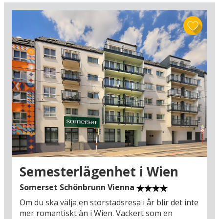
naturupplevelser som skapar minnen för både barn och vuxna.
Enkelt att boka
Med en bilsemester kan du planera resan helt efter dina egna
önskemål och välja ankomsttid, vilket ger maximal flexibilitet. Hitta
ditt perfekta hotell för vintersemestern, oavsett om du drömmer
om en aktiv skidsemester, avkopplande wellness, mysiga
storstadsupplevelser eller familjevänliga aktiviteter i snön.
Vintersäsongen bjuder på upplevelser och mys i en klass för sig –
gör vintersemestern till en tid för minnen, avkoppling och roliga
upplevelser för hela familjen.
Semesterlägenhet i Wien
Somerset Schönbrunn Vienna
Om du ska välja en storstadsresa i år blir det inte
mer romantiskt än i Wien. Vackert som en