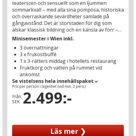
teaterscen och sensuellt som en ljummen
sommarkväll – med alla sina pompösa, historiska
och överraskande sevärdheter samlade på
gångavstånd. Det är storstaden för dig som
älskar klassisk bildning och en känsla av förr –
men det finns inget föråldrat över ditt hotell:
Minisemester i Wien inkl.
Somerset Schönbrunn Vienna är ett nytt, 4-
3 övernattningar
stjärnigt lägenhetshotell som ger de bästa
3 x frukostbuffé
förutsättningarna för ditt storstadsäventyr med
1 x 3-rätters middag i hotellets restaurang
gott om plats och flexibilitet. Här finns både
Fruktkorg och vatten på rummet vid
separat sovrum och fullt utrustat kök, men
ankomst
frukosten ingår och serveras i hotellets
Se vistelsens hela innehållspaket
restaurang, så att du snabbt kan ge dig ut på en
Pris per person i lägenhet (vid min. 2 pers.)
dag full av upplevelser. Den snabbaste vägen till
2.499:-
centrum och Wiens gamla stad är att ta
Från
SEK
spårvagnen, som stannar precis utanför
hotellrummet och går direkt till Karlsplatz på 25
minuter. Du har dessutom gångavstånd till en av
Wiens största sevärdheter – kejsarpalatset
Läs mer ❯
Schönbrunn och inte minst den praktfulla