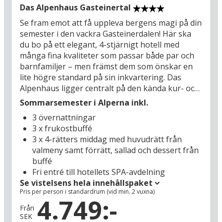
århundraden har stått vakt i utkanten av staden,
Das Alpenhaus Gasteinertal
till en liten tidsficka av österrikisk idyll. Om du tar
Se fram emot att få uppleva bergens magi på din
en promenad i Mauterndorf kommer du att
semester i den vackra Gasteinerdalen! Här ska
märka att den historiska charmen nu har fått
du bo på ett elegant, 4-stjärnigt hotell med
sällskap av en mängd moderna
många fina kvaliteter som passar både par och
semesterupplevelser. Om du gör en lite längre
barnfamiljer – men främst dem som önskar en
utflykt har du några av Österrikes största
lite högre standard på sin inkvartering. Das
attraktioner inom räckhåll: Upplev till exempel
Alpenhaus ligger centralt på den kända kur- och
den storslagna bergsklyftan Liechtensteinklamm
skidorten Bad Hofgastein, en av Gasteinerdalens
Sommarsemester i Alperna inkl.
(62 km), världens största isgrotta Eisriesenwelt
pärlor av celebra kurorter som uppstått kring de
(62 km) och Mozarts födelsestad Salzburg (98
3 övernattningar
hälsobringande varma termalkällorna. Bad
km). Det finns mycket att uppleva i
3 x frukostbuffé
Hofgastein ligger mitt i dalen, omgiven av Hohe
Salzburgerland – prova själv!
3 x 4-rätters middag med huvudrätt från
Tauerns imponerande alptoppar, och härifrån
valmeny samt förrätt, sallad och dessert från
har du en perfekt utgångspunkt för vandrings-
buffé
och cykelutflykter under både sommar och höst.
Fri entré till hotellets SPA-avdelning
Här väntar bortskämning i form av stora, ljusa
Se vistelsens hela innehållspaket
rum med egen utsiktsbalkong, gemytlig
Pris per person i standardrum (vid min. 2 vuxna)
restaurang och hotellets nyare SPA,
4.749:-
Alpen.Veda.Spa, där du kan koppla av maximalt
Från
SEK
mellan pool, bubbelpool och stort bastuområde