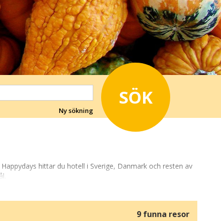
SÖK
Ny sökning
Happydays hittar du hotell i Sverige, Danmark och resten av
l.
skogens färggranna lövverk, cykelturer längs tysta landsvägar
9 funna resor
 medan barnen kan leka och utforska naturen.