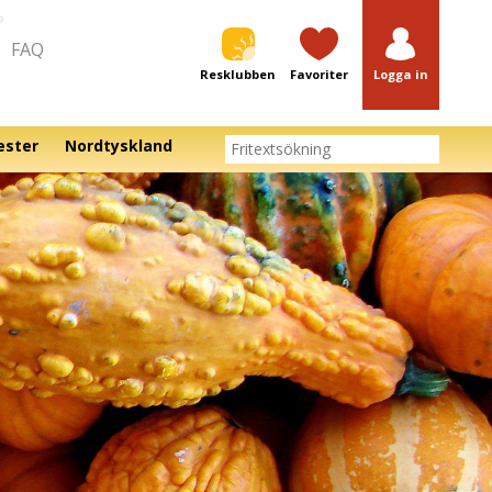
a
FAQ
Resklubben
Favoriter
Logga in
ester
Nordtyskland