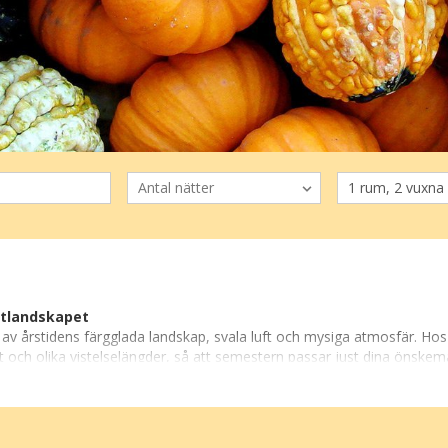
stlandskapet
v årstidens färgglada landskap, svala luft och mysiga atmosfär. Hos 
 och olika vistelselängder, så att semestern passar just dina önskemå
ombination av båda, är hösten idealisk. Njut av vandringsturer genom 
er wellness, pooler och spa, så du kan slappna av efter aktiva dagar,