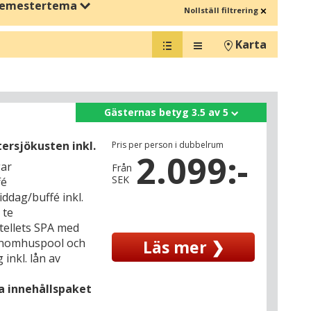
emestertema
Nollställ filtrering
nader i Danmark, Tyskland och Österrike, eller upplev
Karta
ella destinationer, så att du enkelt kan kombinera
d bok, mysiga promenader eller skäm bort dig själv med
Gästernas betyg 3.5 av 5
ra årstiden.
ersjökusten inkl.
Pris per person i dubbelrum
2.099:-
 Planera din höstvistelse här och upptäck hur hösten kan ge
gar
Från
SEK
fé
iddag/buffé inkl.
 te
hotellets SPA med
inomhuspool och
Läs mer ❯
inkl. lån av
la innehållspaket