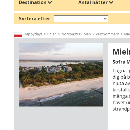
Destination
Antal nätter
Kultur och smakupplevelser
En höstvistelse är också perfekt för kulturella upplevelser. B
Sortera efter
storstädernas museer, shopping och gastronomi i Italien och 
upplevelser med avkoppling.
Happydays
Polen
Nordvästra-Polen
Vestpommern
Mie
En semester för alla
Höstsäsongen är perfekt för romantiska weekendresor, famil
gourmetmåltider och spaupplevelser. Med valfri ankomst kan d
Miel
Planera din perfekta höstvistelse
Sofra M
Hos Happydays hittar du hotell med bekvämligheter för alla typ
Lugna, 
både lugn, upplevelser och kvalitetstid med familjen, vännerna
dig på 
njuta a
kristal
många s
havet u
strand
restaur
havet s
och våg