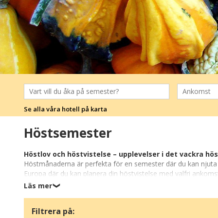
Se alla våra hotell på karta
Höstsemester
Höstlov och höstvistelse – upplevelser i det vackra hö
Höstmånaderna är perfekta för en semester där du kan njuta a
Europa där du kan planera din höstvistelse med valfri ankomst
Läs mer
❯
Avkoppling och aktiviteter i naturen
Oavsett om du vill koppla av, ha en aktiv semester eller en k
Filtrera på:
eller lugna dagar vid kusten och sjöarna. Många hotell erbjud