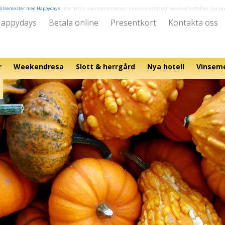
Bilsemester med Happydays
- lite bättre sommarsemester, minisemester och weekendvistelser i Europ
appydays
Betala online
Presentkort
Kontakta oss
r
Weekendresa
Slott & herrgård
Nya hotell
Vinsem