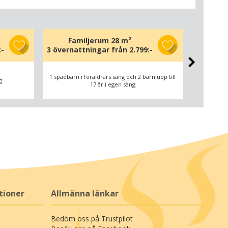
Familjerum 28 m²
Du
:-
3 övernattningar från
2.799:-
4 överna
1 spädbarn i föräldrars säng och 2 barn upp till
g
17 år i egen säng
tioner
Allmänna länkar
Bedöm oss på Trustpilot