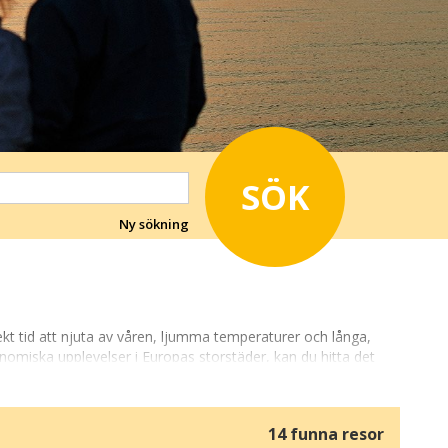
SÖK
Ny sökning
ekt tid att njuta av våren, ljumma temperaturer och långa,
nomiska upplevelser i Europas storstäder, kan du hitta det
14 funna resor
 cykling, båtturer eller sightseeing. Pingsten är också