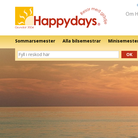
Om H
Sommarsemester
Alla bilsemestrar
Minisemeste
OK