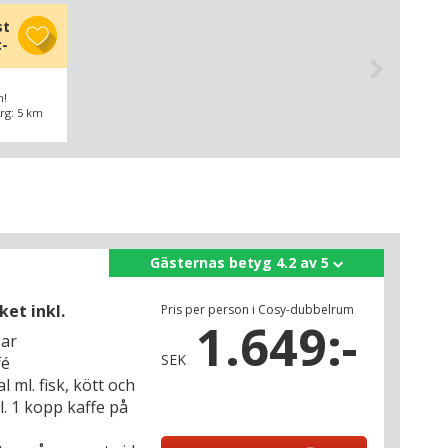
st
:-
m!
rg: 5 km
Gästernas betyg 4.2 av 5
ket inkl.
Pris per person i Cosy-dubbelrum
1.649:-
gar
SEK
fé
l ml. fisk, kött och
l. 1 kopp kaffe på