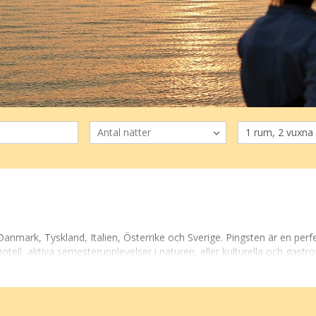
anmark, Tyskland, Italien, Österrike och Sverige. Pingsten är en perf
l, aktiva semesterupplevelser i naturen, eller kulturella och gastro
 städer där du kan kombinera avkoppling med aktiviteter som vandring,