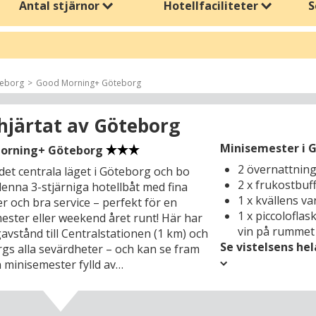
Antal stjärnor
Hotellfaciliteter
S
uren eller delta i aktiviteter, medan du njuter av välbefinnande och lu
rige, vandra i Österrikes alper eller vid Gardasjön, och besök histori
ylld med upplevelser. Pingsthelgen är också perfekt för korta miniseme
eborg
Good Morning+ Göteborg
atur, en avkopplande semester med wellness och pool, eller en kulture
 hjärtat av Göteborg
tiska weekendresor eller vistelser på egen hand, där du kan njuta av na
Minisemester i G
orning+ Göteborg
2 övernattnin
 det centrala läget i Göteborg och bo
ga faciliteter och aktiviteter för både barn och vuxna, så att din ping
2 x frukostbuf
denna 3-stjärniga hotellbåt med fina
med allt från natur och kultur till avkoppling och välbefinnande.
1 x kvällens v
ter och bra service – perfekt för en
1 x piccolofla
ester eller weekend året runt! Här har
vin på rummet
avstånd till Centralstationen (1 km) och
Se vistelsens he
gs alla sevärdheter – och kan se fram
 minisemester fylld av
dsupplevelser. Sommar som vinter kan
a i fina shoppingmöjligheter i
n (1 km) och längs med Avenyn som