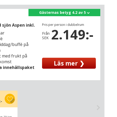
Gästernas betyg 4.2 av 5
 sjön Aspen inkl.
Pris per person i dubbelrum
2.149:-
gar
Från
SEK
fé
middag/buffé på
n
t med frukt på
nkomst
Läs mer ❯
la innehållspaket
:-
rg: 23 km