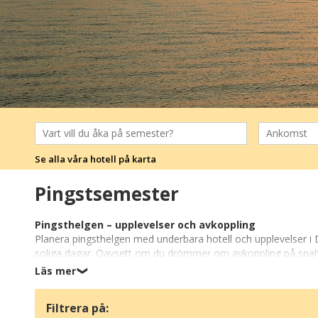
Se alla våra hotell på karta
Pingstsemester
Pingsthelgen – upplevelser och avkoppling
Planera pingsthelgen med underbara hotell och upplevelser i D
soliga dagar. Oavsett om du drömmer om avkoppling på spahotel
perfekta boendet för din pingstsemester.
Läs mer
❯
Upptäck vackra miljöer
Filtrera på:
Hotellen ligger nära vackra naturområden, kuster och charmiga