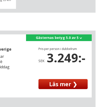
Gästernas betyg 5.0 av 5
verige
Pris per person i dubbelrum
3.249:-
gar
SEK
fé
middag
Läs mer ❯