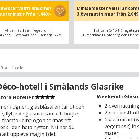
r kantad av restauranger och barer. Du
emester valfri ankomst
Minisemester valfri ankom
så gå på upptäcktsfärd genom
rnattningar från
1.449:-
3 övernattningar från
2.049
eums regnskog (3,5 km), se vackra
atter på det pampiga Konstmuseet (3
Två barn (5-15 år) i eget rum!
Två barn (5-15 år) i eget ru
låta öronen fyllas av ljuv musik på
arknad i Göteborg och Liseberg: 5 km
Julmarknad i Göteborg och Lisebe
(1 km). Tillbaka på hotellet kan du
 det sköna läget på Göta Älv, där du
de restaurangen och soldäcket har
ver den livliga båttrafiken.
Stora Hotellet
garna har en särskild form för humor
dialekt som passar fint med deras
Déco-hotell i Smålands Glasrike
t. Det är därför du kan fråga efter
eum”, när du ska besöka den runda
Weekend i Glasri
Stora Hotellet
enan, som egentligen är döpt till
2 övernattnin
nner i ugnen, glasblåsaren tar ut den
avium (3 km), eller efter ”Feskekôrkan”
2 x frukostbuf
e, flytande glasmassan och börjar
 om du vill köpa räkor. På saluhallen är
1 x varmrätt (va
– framför dina ögon formas ett
gen lika hög som taket och denna
vegetarisk) ink
erk i den heta hyttan: Nu har du
marknad med havsdelikatesser i alla
maten
 att uppleva magin i det
är faktiskt en av Göteborgs mest kända