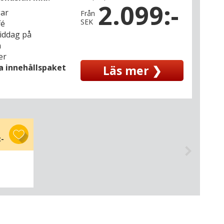
2.099:-
gar
Från
SEK
fé
middag på
n
er
la innehållspaket
Läs mer ❯
:-