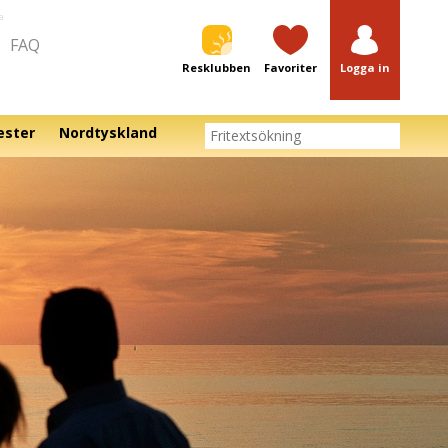
a
FAQ
Resklubben
Favoriter
Logga in
ester
Nordtyskland