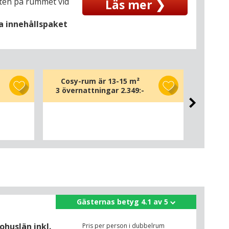
atten på rummet vid
Läs mer ❯
la innehållspaket
Cosy-rum är 13-15 m²
Clas
3 övernattningar
2.349:-
3 öve
Gästernas betyg 4.1 av 5
ohuslän inkl.
Pris per person i dubbelrum