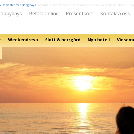
Bilsemester med Happydays
- lite bättre sommarsemester, minisemester och weekendvistelser i Europ
appydays
Betala online
Presentkort
Kontakta oss
r
Weekendresa
Slott & herrgård
Nya hotell
Vinsem