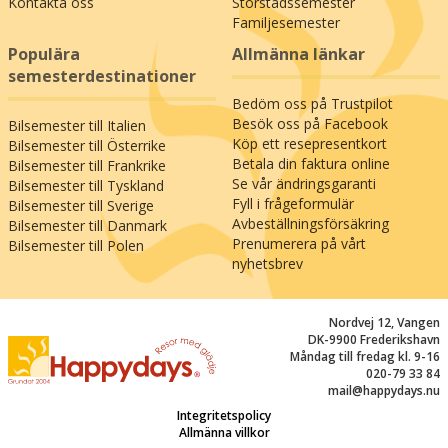
är både lättillgänglig och variationsrik, det är
Kontakta oss
Storstadssemester
Familjesemester
inte svårt att förstå att området har blivit ett
vandringsparadis, receptionen tipsar gärna om
Populära
Allmänna länkar
de bästa vandringslederna i närheten av
semesterdestinationer
gästgiveriet. Det finns också fina möjligheter för
Bedöm oss på Trustpilot
golfspel inom bara några minuters bilfärd från
Besök oss på Facebook
Bilsemester till Italien
hotellet, en runda tennis eller en härlig simtur i
Köp ett resepresentkort
Bilsemester till Österrike
havet – bara 11 km från Margretetorps
Betala din faktura online
Bilsemester till Frankrike
Gästgifvaregård ligger Magnarp-stranden där
Se vår ändringsgaranti
Bilsemester till Tyskland
du kan breda ut din badhandduk under
Fyll i frågeformulär
Bilsemester till Sverige
sommaren eller ta en uppfriskande promenad
Avbeställningsförsäkring
Bilsemester till Danmark
med havsluft i näsan året runt. Se fram emot en
Prenumerera på vårt
Bilsemester till Polen
nyhetsbrev
upplevelserik bilsemester till Margretetorps
Gästgifvaregård i Skåne!
Nordvej 12, Vangen
DK-9900 Frederikshavn
Måndag till fredag kl. 9-16
020-79 33 84
mail@happydays.nu
Integritetspolicy
Allmänna villkor