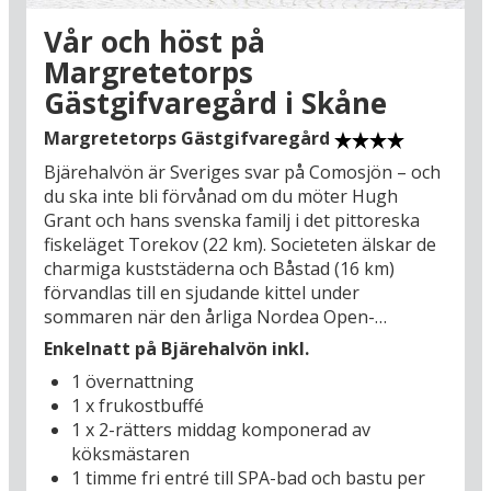
Utöver alla skånska smakupplevelser, hittar du
här också ett särskilt ljus över de kilometerlånga
Vår och höst på
sandstränderna, korsvirkesidyll och sköna
Margretetorps
hamnmiljöer i kuststäderna och inte minst blir
Gästgifvaregård i Skåne
du bemött med ett vänligt leende från alla
skåningar, de är lika öppna och generösa som
Margretetorps Gästgifvaregård
det skånska landskapet. Gör utflykter längs
vägarna som vindlar sig fram genom
Bjärehalvön är Sveriges svar på Comosjön – och
fruktplantager och ut till kusten där de
du ska inte bli förvånad om du möter Hugh
pittoreska fiskelägena och Kiviks Musteri (31 km)
Grant och hans svenska familj i det pittoreska
är stora turistmagneter. Besök också
fiskeläget Torekov (22 km). Societeten älskar de
Kristianstads stora sevärdhet: den pampiga
charmiga kuststäderna och Båstad (16 km)
Heliga Trefaldighets Kyrka (23 km) som också
förvandlas till en sjudande kittel under
kallas för Nordens vackraste renässanstempel.
sommaren när den årliga Nordea Open-
Trevlig minisemester i Skåne!
turneringen går av stapeln. Men naturen och
Enkelnatt på Bjärehalvön inkl.
fiskelägenas skönhet bleknar inte när den värsta
1 övernattning
turistanstormningen mattas av, tvärtemot får du
1 x frukostbuffé
massor av plats längs vandringsleder, golfbanor
1 x 2-rätters middag komponerad av
och sandstränder som bjuder på en magnifik
köksmästaren
utsikt över Laholmsbukten i norr och
1 timme fri entré till SPA-bad och bastu per
Skälderviken i söder. Du ska bo på en