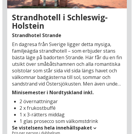
medeltiden stolt visar fram sitt stora världsarv:
Gamla stan är full av praktarkitektur,
Strandhotell i Schleswig-
korsvirkesidyll och totalt sju pampiga kyrkor och
Holstein
katedraler. Se fram emot en avkopplande och
upplevelserik bilsemester i Nordtyskland!
Strandhotel Strande
En dagresa från Sverige ligger detta mysiga,
familjeägda strandhotell – som erbjuder stans
bästa läge på badorten Strande. Här får du en fin
utsikt över småbåtshamnen och alla romantiska
solstolar som står sida vid sida längs havet och
välkomnar badgästerna till sol, sommar och
sandstrand vid Östersjökusten. Men även under
lågsäsong är detta en idealisk miljö för en härlig
Minisemester i Nordtyskland inkl.
minisemester, där axlarna faller helt ner under
2 övernattningar
promenaderna längs de brusande vågorna. Här
2 x frukostbuffé
finns massor av tid för varandra, hotellet står för
1 x 3-rätters middag
komfortabel inkvartering och du kan med gott
1 glas prosecco som välkomstdrink
samvete ägna tiden åt att sitta och titta på de
Se vistelsens hela innehållspaket
stora fartygen på väg mot Kielkanalen. Det finns
Pris per person i dubbelrum