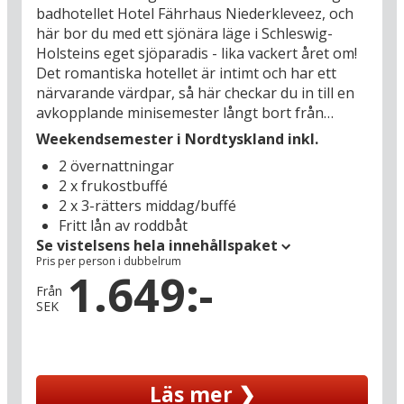
se listan här under
badhotellet Hotel Fährhaus Niederkleveez, och
Avstånd från hotellet till julmarknaden i Kiel ser du genom att
här bor du med ett sjönära läge i Schleswig-
klicka på knappen "Läs mer".
Holsteins eget sjöparadis - lika vackert året om!
Det romantiska hotellet är intimt och har ett
Här hittar du datum och mer information om årets julmarknader i
närvarande värdpar, så här checkar du in till en
Sverige, Danmark och Tyskland
avkopplande minisemester långt bort från
vardagens lunk. När du ankommer möts du av
Weekendsemester i Nordtyskland inkl.
idyllen med utsikt över sjön Dieksee som är
2 övernattningar
förbunden med Grosser Plöner See och tillhör
2 x frukostbuffé
"De fem sjöarna" i semesterregionen. Njut av
2 x 3-rätters middag/buffé
närheten till vattnet och sjöutsikten från
Fritt lån av roddbåt
hotellets restaurang när du slår dig ner vid
Se vistelsens hela innehållspaket
dukat bord till både frukost och middag.
Pris per person i dubbelrum
1.649:-
Vid hotellets egen bad- och båtbrygga lägger
Från
SEK
turbåten M/S Dieksee till med fasta avgångstider
dagligen från april till oktober, så passa på att
göra en sightseeing på sjöarna och se området
från vattensidan. Under vintern kan du istället
Läs mer ❯
bila i området med "De fem sjöarna" som idylliskt