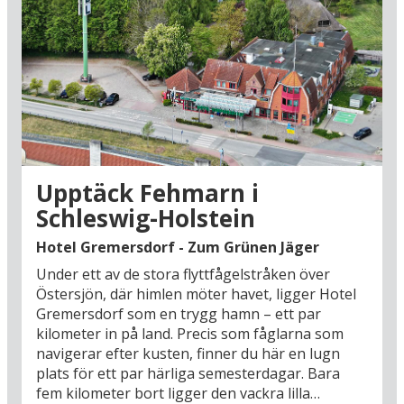
UNESCO:s världsarvslista 2018. Du kan också äta
nyrökt sill i Eckernfördes hamn (28 km), ett av
Nordtysklands autentiska fiskelägen. Eller göra
en utflykt till Flensburg (88 km) med sina mysiga
specialaffärer, gamla kaptensgårdar och
mikrobryggerier vid hamnen, där det serveras
god, lokal öl och mycket atmosfär.
I områdets inland har du också det stora
sjölandskapet Holsteinische Schweiz, där en
Upptäck Fehmarn i
självklar utflykt går till Grosser Plöner See med
Schleswig-Holstein
huvudstaden Plön (48 km). Följ också de gamla
handelsvägarna till Hansastaden Lübeck med
Hotel Gremersdorf - Zum Grünen Jäger
dess världsarvslistade korsvirkescentrum och
Under ett av de stora flyttfågelstråken över
gotiska prakt (100 km) eller ge hela familjen en
Östersjön, där himlen möter havet, ligger Hotel
tur till nöjesparken Hansa-Park (77 km), som är
Gremersdorf som en trygg hamn – ett par
öppen från mars till oktober. Men glöm inte
kilometer in på land. Precis som fåglarna som
upplevelserna i närheten, där Kiels livliga
navigerar efter kusten, finner du här en lugn
centrum lockar med butiker och restauranger,
plats för ett par härliga semesterdagar. Bara
promenader vid hamnen och kullerstensgator i
fem kilometer bort ligger den vackra lilla
den historiska stadskärnan, som framvisar arvet