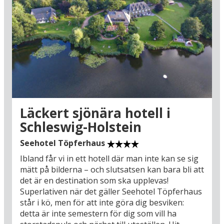
hamnen och kullerstensgator i den historiska
stadskärnan, som har rötter i både medeltidens
hansatid och en lång sjöfartshistoria som har
gett Kiel stora rikedomar. Den maritima
upplevelsen fulländas under ett besök på
Aquarium Kiel, där undervattensäventyret
presenteras i vackra omgivningar – dessutom
beläget mitt emot Kiels pittoreska stadspark
Alter Botanischer Garten (16 km).
Läckert sjönära hotell i
Även utanför Kiel väntar fina
Schleswig-Holstein
semesterupplevelser i Schleswig-Holsteins
historia. Vikingastaden Hedeby (51 km) och det
Seehotel Töpferhaus
urgamla försvarsverket Danevirke togs båda
Ibland får vi in ett hotell där man inte kan se sig
upp på UNESCO:s världsarvslista 2018. Du kan
mätt på bilderna – och slutsatsen kan bara bli att
också äta nyrökt sill i hamnen i Eckernförde (30
det är en destination som ska upplevas!
km), som är en av Nordtysklands mest idylliska
Superlativen när det gäller Seehotel Töpferhaus
fiskebyar. Eller unna dig en stjärnstund i
står i kö, men för att inte göra dig besviken:
Nordeuropas största nöjespark HANSA-PARK
detta är inte semestern för dig som vill ha
(71 km), som är öppen från slutet av mars till