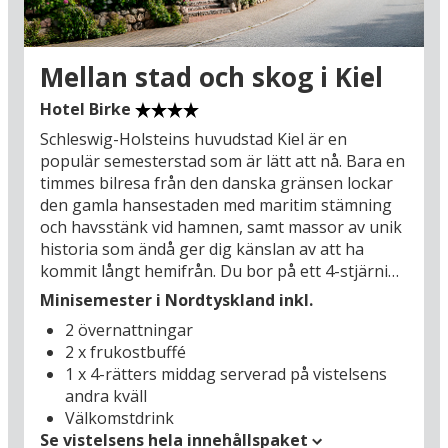
marknadsbås upplysta av massor av julgransljus
– här finns också en rolig karusell för barnen.
Och slutligen, mellan Holstensplatz och
Mellan stad och skog i Kiel
Rathausplatz ligger Asmun-Bremer-Platz (850 m)
med en 12,5 meter hög julpyramid i trä som är
Hotel Birke
denna julmarknads stora signum. Kiel är ett äkta
Schleswig-Holsteins huvudstad Kiel är en
juläventyr och här ska du bo mitt i centrum, och
populär semesterstad som är lätt att nå. Bara en
kan enkelt pröva alla julfestligheter för både
timmes bilresa från den danska gränsen lockar
stora och små!
den gamla hansestaden med maritim stämning
och havsstänk vid hamnen, samt massor av unik
historia som ändå ger dig känslan av att ha
kommit långt hemifrån. Du bor på ett 4-stjärnigt,
familjeägt hotell med bland annat inomhuspool
Minisemester i Nordtyskland inkl.
och ett härligt läge i skogsbrynet i utkanten av
2 övernattningar
Kiel, där det gränsar till ett stort skogsområde.
2 x frukostbuffé
Här kan du börja dagen med en vandrings- eller
1 x 4-rätters middag serverad på vistelsens
cykeltur längs stigarna, och du kan faktiskt följa
andra kväll
dem hela vägen in till Kiels centrum (4 km) – den
Välkomstdrink
vackra, gamla hansestaden vid Kielerfjordens
Se vistelsens hela innehållspaket
strand, där otaliga fartyg från hela världen