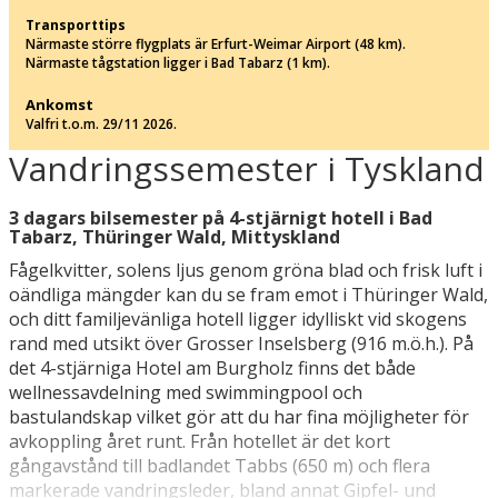
Transporttips
Närmaste större flygplats är Erfurt-Weimar Airport (48 km).
Närmaste tågstation ligger i Bad Tabarz (1 km).
Ankomst
Valfri t.o.m. 29/11 2026.
Vandringssemester i Tyskland
3 dagars bilsemester på 4-stjärnigt hotell i Bad
Tabarz, Thüringer Wald, Mittyskland
Fågelkvitter, solens ljus genom gröna blad och frisk luft i
oändliga mängder kan du se fram emot i Thüringer Wald,
och ditt familjevänliga hotell ligger idylliskt vid skogens
rand med utsikt över Grosser Inselsberg (916 m.ö.h.). På
det 4-stjärniga Hotel am Burgholz finns det både
wellnessavdelning med swimmingpool och
bastulandskap vilket gör att du har fina möjligheter för
avkoppling året runt. Från hotellet är det kort
gångavstånd till badlandet Tabbs (650 m) och flera
markerade vandringsleder, bland annat Gipfel- und