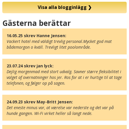
Visa alla blogginlägg
❯
Karta
Gästerna berättar
16.05.25 skrev Hanne Jensen:
Vackert hotel med väldigt trevlig personal.Mycket god mat 
bådemorgon o kväll. Trevligt litet poolområde.
23.07.24 skrev jan lyck:
Dejlig morgenmad med stort udvalg. Savner større fleksibilitet i 
valget af overnatninger hos jer. Ros for at i er hurtige til at tage 
telefonen, og følger op på sagen.
24.09.23 skrev May-Britt Jensen:
Det eneste minus var, at værelse var nederste og det var på 
hunde gangen. Wi-Fi virket heller så langt nede.