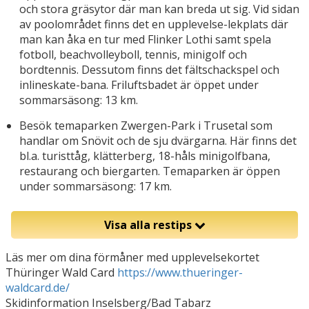
och stora gräsytor där man kan breda ut sig. Vid sidan
av poolområdet finns det en upplevelse-lekplats där
man kan åka en tur med Flinker Lothi samt spela
fotboll, beachvolleyboll, tennis, minigolf och
bordtennis. Dessutom finns det fältschackspel och
inlineskate-bana. Friluftsbadet är öppet under
sommarsäsong: 13 km.
Besök temaparken Zwergen-Park i Trusetal som
handlar om Snövit och de sju dvärgarna. Här finns det
bl.a. turisttåg, klätterberg, 18-håls minigolfbana,
restaurang och biergarten. Temaparken är öppen
under sommarsäsong: 17 km.
Visa alla restips
Läs mer om dina förmåner med upplevelsekortet
Thüringer Wald Card
https://www.thueringer-
waldcard.de/
Skidinformation Inselsberg/Bad Tabarz