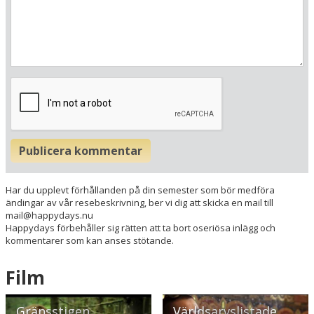
Tyskland
Din adress
Hitta resvägen
❯
Hotellets GPS-koordinater
Publicera kommentar
E 010&deg; 31.603'
N 50&deg; 52.730'
Har du upplevt förhållanden på din semester som bör medföra
ändingar av vår resebeskrivning, ber vi dig att skicka en mail till
mail@happydays.nu
Happydays förbehåller sig rätten att ta bort oseriösa inlägg och
kommentarer som kan anses stötande.
Film
Gränsstigen
Världsarvslistade