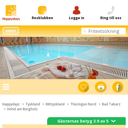
Resklubben
Logga in
Ring till oss
MENY
Toggle
navigation
Happydays
Tyskland
Mittyskland
Thüringen Nord
Bad Tabarz
Hotel am Burgholz
Gästernas betyg 3.9 av 5
❯