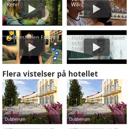
Rennsteig
Wartburg
Kulturstaden Erfurt
Hotellet mellan havet
och Gamla stan i
Stralsund
Flera vistelser på hotellet
Dubbelrum
Dubbelrum