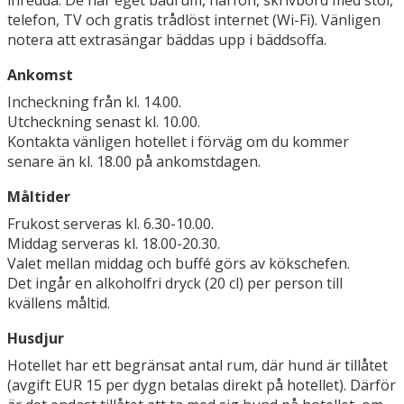
inredda. De har eget badrum, hårfön, skrivbord med stol,
telefon, TV och gratis trådlöst internet (Wi-Fi). Vänligen
notera att extrasängar bäddas upp i bäddsoffa.
Ankomst
Incheckning från kl. 14.00.
Utcheckning senast kl. 10.00.
Kontakta vänligen hotellet i förväg om du kommer
senare än kl. 18.00 på ankomstdagen.
Måltider
Frukost serveras kl. 6.30-10.00.
Middag serveras kl. 18.00-20.30.
Valet mellan middag och buffé görs av kökschefen.
Det ingår en alkoholfri dryck (20 cl) per person till
kvällens måltid.
Husdjur
Hotellet har ett begränsat antal rum, där hund är tillåtet
(avgift EUR 15 per dygn betalas direkt på hotellet). Därför