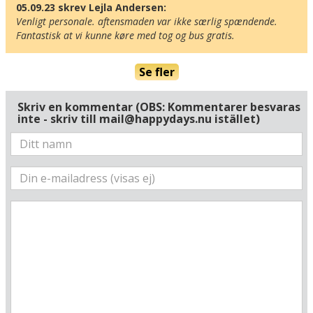
05.09.23 skrev Lejla Andersen:
Venligt personale. aftensmaden var ikke særlig spændende. 
Fantastisk at vi kunne køre med tog og bus gratis.
Se fler
Skriv en kommentar (OBS: Kommentarer besvaras
inte - skriv till mail@happydays.nu istället)
Här ligger hotellet
Visa alla Happydays hotell i Tyskland
Flygplatser
Museer
Radie runt hotellet:
Hitta vägen till hotellet
Hotel am Burgholz
Am Burgholz 30
D-99891 Bad Tabarz