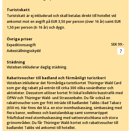
Turistskatt
Turistskatt är ej inkluderad och skall betalas direkt till hotellet vid
ankomst mot en avgift på EUR 3,50 per person (över 16 år) samt EUR
1,50 per person (6-16 år) och dygn.
Övriga priser
SEK 99:-
Expeditionsavgift
Avbeställningsskydd
Städning
Vistelsen inkluderar daglig städning.
Rabattvoucher till badland och förmånligt turistkort
Vistelsen inkluderar det förmånliga turistkortet Thüringer Wald Card
som ger dig rabatt på entrén till cirka 300 olika sevärdheter och
aktiviteter. Dessutom utlöser kortet fri lokal kollektiv busstrafik med
ÖPNV och Thüringer Wald- und Strassenbahn. Du får också en
rabattvoucher som ger fritt inträde till badlandet Tabbs i Bad Tabarz
(650 m). Här finns det bl.a. en stor inomhusbassäng, simbassäng med
flera banor, wellness och bastulandskap samt sommaröppet
friluftsbad med utomhusbassäng med vattenrutschbana och stora
grönområden. Du får Thüringer Wald-kortet och rabattvoucher till
badlandet Tabbs vid ankomst till hotellet.