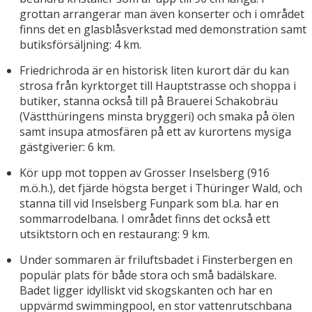
grottan arrangerar man även konserter och i området
finns det en glasblåsverkstad med demonstration samt
butiksförsäljning: 4 km.
Friedrichroda är en historisk liten kurort där du kan
strosa från kyrktorget till Hauptstrasse och shoppa i
butiker, stanna också till på Brauerei Schakobräu
(Västthüringens minsta bryggeri) och smaka på ölen
samt insupa atmosfären på ett av kurortens mysiga
gästgiverier: 6 km.
Kör upp mot toppen av Grosser Inselsberg (916
m.ö.h.), det fjärde högsta berget i Thüringer Wald, och
stanna till vid Inselsberg Funpark som bl.a. har en
sommarrodelbana. I området finns det också ett
utsiktstorn och en restaurang: 9 km.
Under sommaren är friluftsbadet i Finsterbergen en
populär plats för både stora och små badälskare.
Badet ligger idylliskt vid skogskanten och har en
uppvärmd swimmingpool, en stor vattenrutschbana