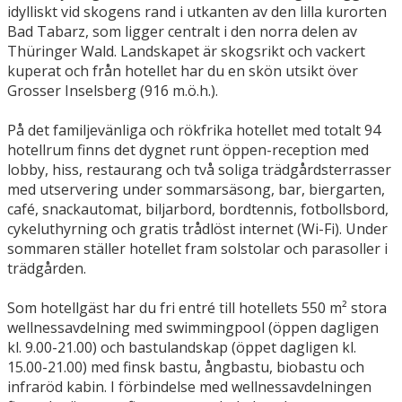
idylliskt vid skogens rand i utkanten av den lilla kurorten
Bad Tabarz, som ligger centralt i den norra delen av
Thüringer Wald. Landskapet är skogsrikt och vackert
kuperat och från hotellet har du en skön utsikt över
Grosser Inselsberg (916 m.ö.h.).
På det familjevänliga och rökfrika hotellet med totalt 94
hotellrum finns det dygnet runt öppen-reception med
lobby, hiss, restaurang och två soliga trädgårdsterrasser
med utservering under sommarsäsong, bar, biergarten,
café, snackautomat, biljarbord, bordtennis, fotbollsbord,
cykeluthyrning och gratis trådlöst internet (Wi-Fi). Under
sommaren ställer hotellet fram solstolar och parasoller i
trädgården.
Som hotellgäst har du fri entré till hotellets 550 m² stora
wellnessavdelning med swimmingpool (öppen dagligen
kl. 9.00-21.00) och bastulandskap (öppet dagligen kl.
15.00-21.00) med finsk bastu, ångbastu, biobastu och
infraröd kabin. I förbindelse med wellnessavdelningen