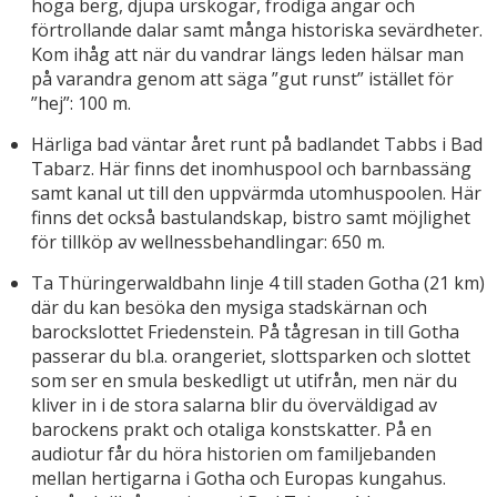
höga berg, djupa urskogar, frodiga ängar och
förtrollande dalar samt många historiska sevärdheter.
Kom ihåg att när du vandrar längs leden hälsar man
på varandra genom att säga ”gut runst” istället för
”hej”: 100 m.
Härliga bad väntar året runt på badlandet Tabbs i Bad
Tabarz. Här finns det inomhuspool och barnbassäng
samt kanal ut till den uppvärmda utomhuspoolen. Här
finns det också bastulandskap, bistro samt möjlighet
för tillköp av wellnessbehandlingar: 650 m.
Ta Thüringerwaldbahn linje 4 till staden Gotha (21 km)
där du kan besöka den mysiga stadskärnan och
barockslottet Friedenstein. På tågresan in till Gotha
passerar du bl.a. orangeriet, slottsparken och slottet
som ser en smula beskedligt ut utifrån, men när du
kliver in i de stora salarna blir du överväldigad av
barockens prakt och otaliga konstskatter. På en
audiotur får du höra historien om familjebanden
mellan hertigarna i Gotha och Europas kungahus.