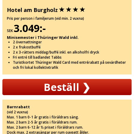
Hotel am Burgholz
Pris per person i familjerum (vid min. 2 vuxna)
3.049:-
SEK
Minisemester i Thüringer Wald inkl.
2 övernattninger
2 x frukostbuffé
2 x 3-rätters middag/buffé inkl. en alkoholfri dryck
Fri entré till badlandet Tabbs
Turistkortet Thüringer Wald Card med entrérabatt på sevärdheter
och fri lokal kollektivtrafik
Beställ
❯
Barnrabatt
(vid 2 vuxna)
Max. 1 barn 0-1 år gratis i föräldrars säng.
Max. 2 barn 2-5 år gratis i föräldrars rum.
Max. 2 barn 6-12 år ½ priset i föräldrars rum.
Dock max. 2 extrasängar per rum oavsett ålder.