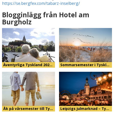
https://se.bergfex.com/tabarz-inselberg/
Blogginlägg från Hotel am
Burgholz
Äventyrliga Tyskland 202…
Sommarsemester i Tyskl…
Åk på vårsemester till Ty…
Leipzigs julmarknad – Ty…