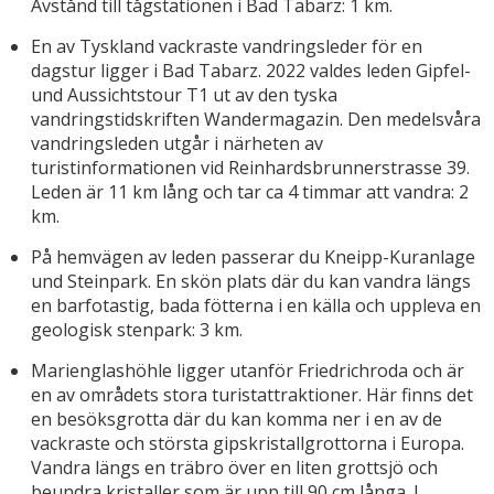
Avstånd till tågstationen i Bad Tabarz: 1 km.
En av Tyskland vackraste vandringsleder för en
dagstur ligger i Bad Tabarz. 2022 valdes leden Gipfel-
und Aussichtstour T1 ut av den tyska
vandringstidskriften Wandermagazin. Den medelsvåra
vandringsleden utgår i närheten av
turistinformationen vid Reinhardsbrunnerstrasse 39.
Leden är 11 km lång och tar ca 4 timmar att vandra: 2
km.
På hemvägen av leden passerar du Kneipp-Kuranlage
und Steinpark. En skön plats där du kan vandra längs
en barfotastig, bada fötterna i en källa och uppleva en
geologisk stenpark: 3 km.
Marienglashöhle ligger utanför Friedrichroda och är
en av områdets stora turistattraktioner. Här finns det
en besöksgrotta där du kan komma ner i en av de
vackraste och största gipskristallgrottorna i Europa.
Vandra längs en träbro över en liten grottsjö och
beundra kristaller som är upp till 90 cm långa. I