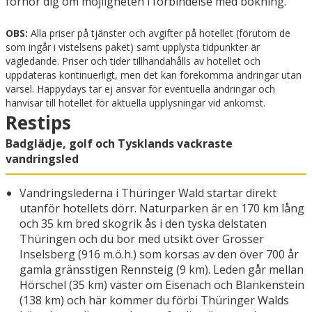
förhör dig om möjligheten i förbindelse med bokning.
OBS:
Alla priser på tjänster och avgifter på hotellet (förutom de
som ingår i vistelsens paket) samt upplysta tidpunkter är
vägledande. Priser och tider tillhandahålls av hotellet och
uppdateras kontinuerligt, men det kan förekomma ändringar utan
varsel. Happydays tar ej ansvar för eventuella ändringar och
hänvisar till hotellet för aktuella upplysningar vid ankomst.
Restips
Badglädje, golf och Tysklands vackraste
vandringsled
Vandringslederna i Thüringer Wald startar direkt
utanför hotellets dörr. Naturparken är en 170 km lång
och 35 km bred skogrik ås i den tyska delstaten
Thüringen och du bor med utsikt över Grosser
Inselsberg (916 m.ö.h.) som korsas av den över 700 år
gamla gränsstigen Rennsteig (9 km). Leden går mellan
Hörschel (35 km) väster om Eisenach och Blankenstein
(138 km) och här kommer du förbi Thüringer Walds