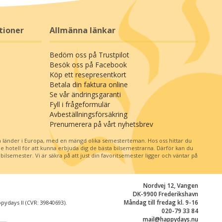
tioner
Allmänna länkar
Bedöm oss på Trustpilot
Besök oss på Facebook
Köp ett resepresentkort
Betala din faktura online
Se vår ändringsgaranti
Fyll i frågeformulär
Avbeställningsförsäkring
Prenumerera på vårt nyhetsbrev
 länder i Europa, med en mängd olika semesterteman. Hos oss hittar du
je hotell för att kunna erbjuda dig de bästa bilsemestrarna. Därför kan du
ilsemester. Vi är säkra på att just din favoritsemester ligger och väntar på
Nordvej 12, Vangen
DK-9900 Frederikshavn
Måndag till fredag kl. 9-16
ydays II (CVR: 39840693).
020-79 33 84
mail@happydays.nu