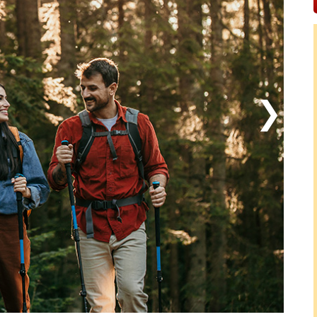
höhle utanför Friedrichroda (11 km), som är en av
er i en förtrollande besöksgrotta, som är en av de
a. I Ohrdruf (10 km) kan du uppleva Tobiashammer-
mer ingenjörskonst får du vid Ohratalsperre (16 km),
vererar dricksvatten till nästan hela Thüringen. I
ten till stadens slott och låta dig förbluffas över de
liten pärla? Ja, då ska du bege dig till den pittoreska
susar mellan gatorna i den äldsta stadskärnan.