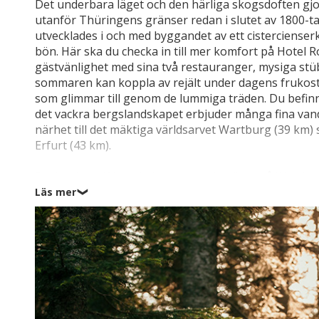
Det underbara läget och den härliga skogsdoften gj
utanför Thüringens gränser redan i slutet av 1800-talet
utvecklades i och med byggandet av ett cistercienserk
bön. Här ska du checka in till mer komfort på Hotel
gästvänlighet med sina två restauranger, mysiga stü
sommaren kan koppla av rejält under dagens frukost
som glimmar till genom de lummiga träden. Du befinn
det vackra bergslandskapet erbjuder många fina van
närhet till det mäktiga världsarvet Wartburg (39 km
Erfurt (43 km).
Spelar du golf kan du kombinera besöket på Wartbur
där du får svinga klubban med den vackra utsikten 
Läs mer
❯
med en stark Luther-historia. Och vill du inte gå en r
pitch & putt, för en liten men naggande god golfuppl
många badmöjligheter i området, bland annat på det fi
under varma sommardagar kan njuta av sköna stunde
poolen. Dessutom är det bara femton minuters bilresa
hittar inomhuspool med simkanal, utomhuspool, bastu
massage-behandling.