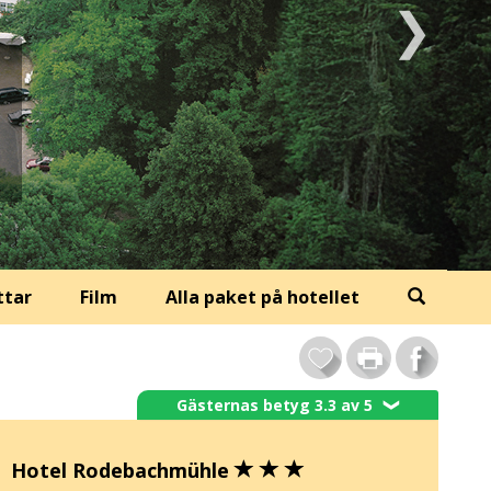
ttar
Film
Alla paket på hotellet
Gästernas betyg 3.3 av 5
❯
Hotel Rodebachmühle