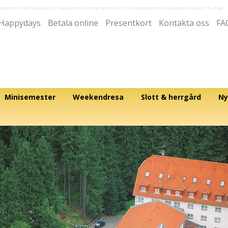
semester med Happydays
- lite bättre sommarsemester, minisemester och weekendvistelser i Europa
Happydays
Betala online
Presentkort
Kontakta oss
FA
Minisemester
Weekendresa
Slott & herrgård
Ny