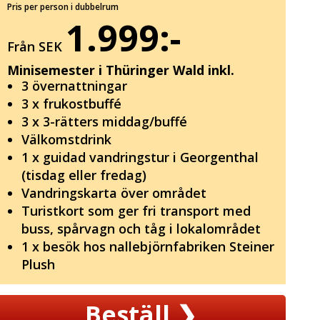
Pris per person i dubbelrum
1.999:-
Från SEK
Minisemester i Thüringer Wald inkl.
3 övernattningar
3 x frukostbuffé
3 x 3-rätters middag/buffé
Välkomstdrink
1 x guidad vandringstur i Georgenthal
(tisdag eller fredag)
Vandringskarta över området
Turistkort som ger fri transport med
buss, spårvagn och tåg i lokalområdet
1 x besök hos nallebjörnfabriken Steiner
Plush
Beställ
❯