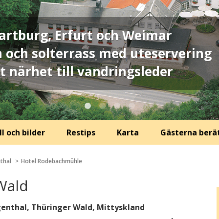
artburg, Erfurt och Weimar
n och solterrass med uteservering
t närhet till vandringsleder
l och bilder
Restips
Karta
Gästerna berä
thal
Hotel Rodebachmühle
Wald
rgenthal, Thüringer Wald, Mittyskland