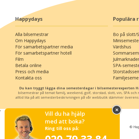
friluftsälskare, främst tack vare de talrika
vandringslederna, t.ex. den kända Rennsteig-leden.
Visa alla
Hotellet invigdes 1992 men har renoverats löpande
Happydays
Populära 
under årens gång, senast delvist 2024, och framstår
Blogginlägg från Hotel Rodeb
idag som ett modernt hotell i lantlig, gemytlig stil.
Alla bilsemestrar
Bo på slott/
Om Happydays
Minisemeste
På hotellet finns det reception (öppen kl. 8.00-20.00),
För samarbetspartner media
Värdshus
lobby, hiss, gratis trådlöst internet (Wi-Fi), hotellbar
För samarbetspartner hotell
Sommarseme
med öppen spis, 2 stüberln (små rustika
Film
Julmarknade
Äventyrliga Tyskland 2…
Sommarsemester i Ty…
sällskapsrum) och två restauranger: Gourmesa och
Betala online
SPA-semest
Tenne som har vinterträdgård och terrass med
Press och media
Storstadsse
Tyskland är perfekt om du vi…
Varför välja sommarsemest…
Kontakta oss
Familjeseme
uteservering under sommarsäsong. Utanför
hotellet finns det en lummig trädgård och direkt
Du kan tryggt lägga dina semesterdagar i bilsemesterexperten 
Visa alla b
närhet till både busshållplats, cykelvägar och
bilsemestrar på temat familj, weekend, golf, storstad, slott, vin, SPA oc
alltid lita på att semesterbeskrivningen på vår webbutik stämmer överens me
vandringsleder.
×
;
Som hotellgäst har du fri entré till hotellets lilla
Vill du ha hjälp
wellnessavdelning med relaxrum med liggstolar,
med att boka?
gym och finsk bastu (öppet kl. 8.00-20.00).
© Hap
Ring till oss på: