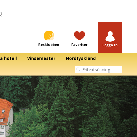
Q
Resklubben
Favoriter
Logga in
a hotell
Vinsemester
Nordtyskland