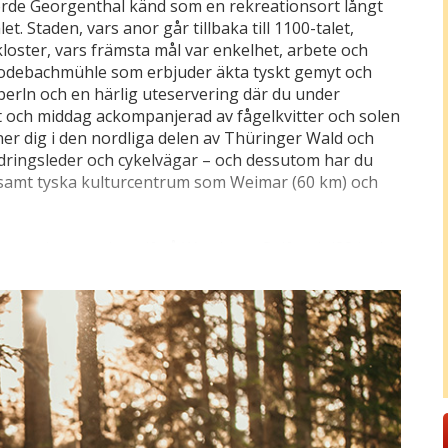
orde Georgenthal känd som en rekreationsort långt
. Staden, vars anor går tillbaka till 1100-talet,
loster, vars främsta mål var enkelhet, arbete och
 Rodebachmühle som erbjuder äkta tyskt gemyt och
berln och en härlig uteservering där du under
 och middag ackompanjerad av fågelkvitter och solen
er dig i den nordliga delen av Thüringer Wald och
dringsleder och cykelvägar – och dessutom har du
) samt tyska kulturcentrum som Weimar (60 km) och
g med en runda golf på Wartburg Golfpark (38 km),
över Thüringens berg och den UNESCO-listade borgen
unda på 18 hål kan du istället prova på banans 4-håls
evelse. Beroende på väder och vind finns det också
na friluftsbadet i Georgenthal (2,5 km), där du
r under Thüringens sol och svalkande dopp i
 till badlandet Tabbs i Bad Tabarz (14 km) där du
landskap, bistro samt möjlighet för att unna sig en