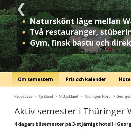
Naturskönt läge mellan W
Två restauranger, stüberl
Gym, finsk bastu och direk
Om semestern
Pris och kalender
Hotel
Happydays
Tyskland
Mittyskland
Thüringen Nord
Georgen
Aktiv semester i Thüringer 
4 dagars bilsemester på 3-stjärnigt hotell i Geo