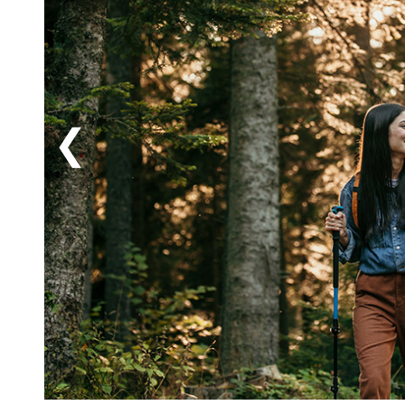
Missa heller inte ett besök i den magiska Marienglas
områdets stora turistattraktioner. Här kan du kliva n
vackraste och största gipskristallgrottorna i Europ
museum som framvisar ett mäktigt industriarv – och 
där du kan blicka ut över det stora dammbygget som le
Gotha (18 km) kan du kliva in genom den beskedliga por
invändiga konstskatterna. Vill du ha tips på en hemlig 
staden Schmalalden (23 km) där historiens vingslag 