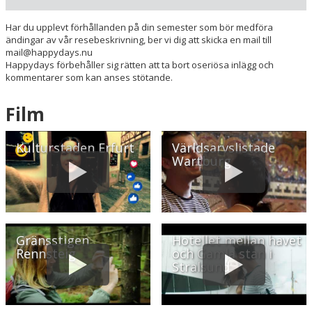
Museer
Har du upplevt förhållanden på din semester som bör medföra
Radie runt hotellet:
ändingar av vår resebeskrivning, ber vi dig att skicka en mail till
mail@happydays.nu
Happydays förbehåller sig rätten att ta bort oseriösa inlägg och
Hitta vägen till hotellet
kommentarer som kan anses stötande.
Hotel Rodebachmühle
Rodebachmühle 1
Film
D-99887 Georgenthal
Tyskland
Kulturstaden Erfurt
Världsarvslistade
Wartburg
Din adress
Hitta resvägen
❯
Gränsstigen
Hotellet mellan havet
Hotellets GPS-koordinater
Rennsteig
och Gamla stan i
Stralsund
E 010&deg; 38.462'
N 50&deg; 49.126'