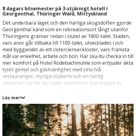
8 dagars bilsemester på 3-stjärnigt hotell i
Georgenthal, Thüringer Wald, Mittyskland
Det underbara läget och den härliga skogsdoften gjorde
Georgenthal känd som en rekreationsort långt utanför
Thüringens gränser redan i slutet av 1800-talet. Staden,
vars anor går tillbaka till 1100-talet, utvecklades i och
med byggandet av ett cistercienserkloster, vars främsta
mål var enkelhet, arbete och bön. Här ska du checka in till
mer komfort på Hotel Rodebachmühle som erbjuder äkta
tyskt gemyt och gästvänlighet med sina två
restauranger, mysiga stüberln och en härlig
uteservering där du under sommaren kan koppla av
rejält under dagens frukost och middag ackompanjerad
av fågelkvitter och solen som glimmar till genom de
Läs mer
❯
lummiga träden. Du befinner dig i den nordliga delen av
Thüringer Wald och det vackra bergslandskapet erbjuder
många fina vandringsleder och cykelvägar – och
dessutom har du närhet till det mäktiga världsarvet
Wartburg (39 km) samt tyska kulturcentrum som Weimar