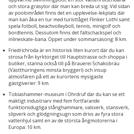
och stora gräsytor där man kan breda ut sig. Vid sidan
av poolområdet finns det en upplevelse-lekplats där
man kan åka en tur med turisttåget Flinker Lothi samt
spela fotboll, beachvolleyboll, tennis, minigolf och
bordtennis. Dessutom finns det fältschackspel och
inlineskate-bana. Öppet under sommarsäsong: 8 km.
Friedrichroda är en historisk liten kurort där du kan
strosa från kyrktorget till Hauptstrasse och shoppa i
butiker, stanna också till på Brauerei Schakobräu
(Västthüringens minsta bryggeri) och insup
atmosfären på ett av kurortens mysigaste
gästgiverier: 9 km.
Tobiashammer-museum i Ohrdruf där du kan se ett
mäktigt industriarv med fem fortfarande
funktionsdugliga stånghammare, valsverk, stansverk,
slipverk och glödgningsugn som drivs av fyra stora
vattenhjul samt en av de största ångmotorerna i
Europa: 10 km.