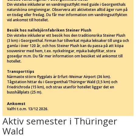
Din vistelse inkluderar en vandringsutflykt med guide i Georgenthals
natursköna omgivningar. Observera att aktiviteten alltid äger rum på
en tisdag eller fredag. Du får mer information om vandringsutflykten
vid ankomst till hotellet.
Besök hos nallebjörnfabriken Steiner Plush
Din vistelse inkluderar ett besök hos den traditionsrika Steiner Plush
(3 km) i Georgenthal. Firman har tillverkat mjuka leksaker till unga och
gamla i över 120 år, och hos Steiner Plush kan du passa på att köpa
souvenirer med hem, t.ex. nyckelringar, mjuka babyfiltar, stora
gosedjur m.m. Du får mer information om besöket vid ankomst till
hotellet.
Transporttips
Närmaste större flygplats är Erfurt-Weimar Airport (36 km).
Tågstation hittar du i Georgenthal/Thüringer Wald (3,5 km) och
Friedrichroda (15 km), och strax utanför hotellet ligger det en
busshållplats (25 m).
Ankomst
Valfri t.o.m. 13/12 2026.
Aktiv semester i Thüringer
Wald