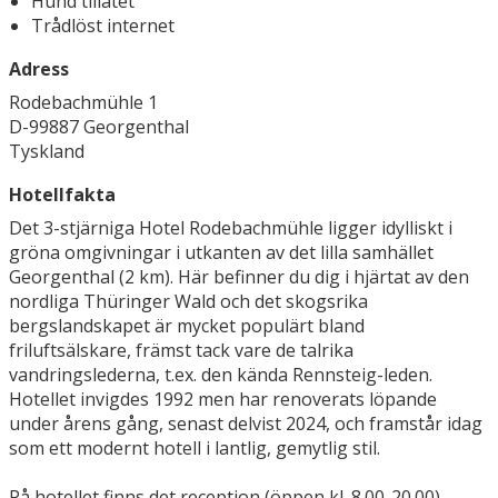
Hund tillåtet
Trådlöst internet
Adress
Rodebachmühle 1
D-99887 Georgenthal
Tyskland
Hotellfakta
Det 3-stjärniga Hotel Rodebachmühle ligger idylliskt i
gröna omgivningar i utkanten av det lilla samhället
Georgenthal (2 km). Här befinner du dig i hjärtat av den
nordliga Thüringer Wald och det skogsrika
bergslandskapet är mycket populärt bland
friluftsälskare, främst tack vare de talrika
vandringslederna, t.ex. den kända Rennsteig-leden.
Hotellet invigdes 1992 men har renoverats löpande
under årens gång, senast delvist 2024, och framstår idag
som ett modernt hotell i lantlig, gemytlig stil.
På hotellet finns det reception (öppen kl. 8.00-20.00),