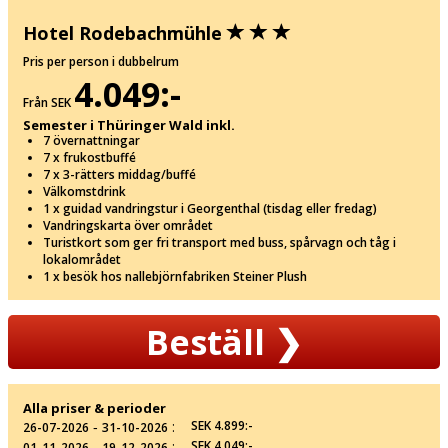
Hotel Rodebachmühle
Pris per person i dubbelrum
4.049:-
Från SEK
Semester i Thüringer Wald inkl.
7 övernattningar
7 x frukostbuffé
7 x 3-rätters middag/buffé
Välkomstdrink
1 x guidad vandringstur i Georgenthal (tisdag eller fredag)
Vandringskarta över området
Turistkort som ger fri transport med buss, spårvagn och tåg i
lokalområdet
1 x besök hos nallebjörnfabriken Steiner Plush
Beställ
❯
Alla priser & perioder
‐
:
SEK 4.899:-
26-07-2026
31-10-2026
‐
:
SEK 4.049:-
01-11-2026
19-12-2026