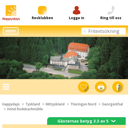
Resklubben
Logga in
Ring till oss
MENY
Toggle
navigation
Happydays
Tyskland
Mittyskland
Thüringen Nord
Georgenthal
Hotel Rodebachmühle
Gästernas betyg 3.3 av 5
❯