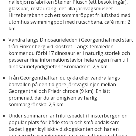
nallebjörnsfabriken Steiner Plusch (ett besök ingår),
glassbar, restaurang, det lilla järnvägsmuseet
Hirzebergbahn och ett sommaröppet friluftsbad med
utomhus swimmingpool med rutschbana, café m.m.: 2
km.
Vandra längs Dinosaurieleden i Georgenthal med start
från Finkenberg vid klostret. Längs temaleden
kommer du förbi 17 dinosaurier i naturlig storlek och
passerar fina informationstavlor hela vägen fram till
dinosauriefyndigheten ”Bromacker”: 2,5 km.
Från Georgenthal kan du cykla eller vandra längs
banvallen på den tidigare järnvägslinjen mellan
Georgenthal och Friedrichroda (9 km). En lätt
promenad, där du är omgiven av härlig
sommargrönska: 2,5 km.
Under sommaren är friluftsbadet i Finsterbergen en
populär plats för både stora och små badälskare.
Badet ligger idylliskt vid skogskanten och har en
uppvärmd swimmingpool, en stor vattenrutschbana