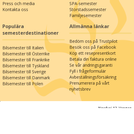
Press och media
SPA-semester
Kontakta oss
Storstadssemester
Familjesemester
Populära
Allmänna länkar
semesterdestinationer
Bedöm oss på Trustpilot
Besök oss på Facebook
Bilsemester till Italien
Köp ett resepresentkort
Bilsemester till Österrike
Betala din faktura online
Bilsemester till Frankrike
Se vår ändringsgaranti
Bilsemester till Tyskland
Fyll i frågeformulär
Bilsemester till Sverige
Avbeställningsförsäkring
Bilsemester till Danmark
Prenumerera på vårt
Bilsemester till Polen
nyhetsbrev
;
Nordvej 12, Vangen
DK-9900 Frederikshavn
Måndag till fredag kl. 9-16
020-79 33 84
mail@happydays.nu