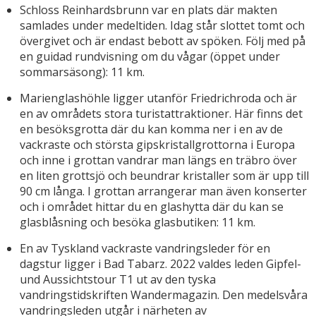
Schloss Reinhardsbrunn var en plats där makten
samlades under medeltiden. Idag står slottet tomt och
övergivet och är endast bebott av spöken. Följ med på
en guidad rundvisning om du vågar (öppet under
sommarsäsong): 11 km.
Marienglashöhle ligger utanför Friedrichroda och är
en av områdets stora turistattraktioner. Här finns det
en besöksgrotta där du kan komma ner i en av de
vackraste och största gipskristallgrottorna i Europa
och inne i grottan vandrar man längs en träbro över
en liten grottsjö och beundrar kristaller som är upp till
90 cm långa. I grottan arrangerar man även konserter
och i området hittar du en glashytta där du kan se
glasblåsning och besöka glasbutiken: 11 km.
En av Tyskland vackraste vandringsleder för en
dagstur ligger i Bad Tabarz. 2022 valdes leden Gipfel-
und Aussichtstour T1 ut av den tyska
vandringstidskriften Wandermagazin. Den medelsvåra
vandringsleden utgår i närheten av