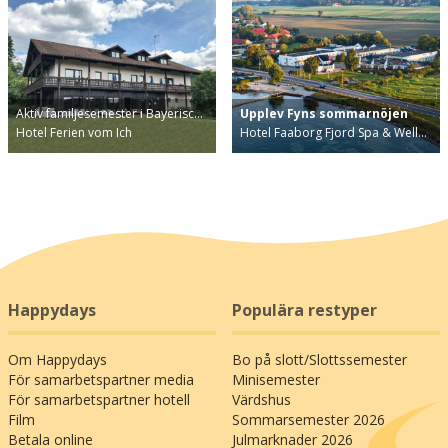
Aktiv familjesemester i Bayerisc…
Upplev Fyns sommarnöjen
Hotel Ferien vom Ich
Hotel Faaborg Fjord Spa & Well…
Happydays
Populära restyper
Om Happydays
Bo på slott/Slottssemester
För samarbetspartner media
Minisemester
För samarbetspartner hotell
Värdshus
Film
Sommarsemester 2026
Betala online
Julmarknader 2026