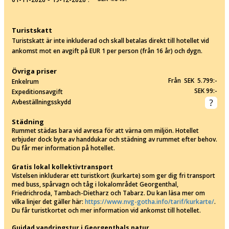
Turistskatt
Turistskatt är inte inkluderad och skall betalas direkt till hotellet vid
ankomst mot en avgift på EUR 1 per person (från 16 år) och dygn.
Övriga priser
Från SEK 5.799:-
Enkelrum
SEK 99:-
Expeditionsavgift
Avbeställningsskydd
Städning
Rummet städas bara vid avresa för att värna om miljön. Hotellet
erbjuder dock byte av handdukar och städning av rummet efter behov.
Du får mer information på hotellet.
Gratis lokal kollektivtransport
Vistelsen inkluderar ett turistkort (kurkarte) som ger dig fri transport
med buss, spårvagn och tåg i lokalområdet Georgenthal,
Friedrichroda, Tambach-Dietharz och Tabarz. Du kan läsa mer om
vilka linjer det gäller här:
https://www.nvg-gotha.info/tarif/kurkarte/
.
Du får turistkortet och mer information vid ankomst till hotellet.
Guidad vandringstur i Georgenthals natur