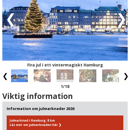
Tillbringa din julsemester med att gå på upptäcktsfärd i
historien med allt från sevärdheterna i Hamburgs
imponerande Gamla stan, där du bland annat hittar det
gigantiska rådhuset i nyrenässansstil, till de övertäckta
inköpsarkaderna med Paris som förebild. Upplev också
de senaste uppsättningarna av musikaler och pjäser i
nöjeskvarteret St. Pauli. Hamburg har allt, dessutom i en
koncentrerad storstadsform, vilket gör staden till den
perfekta platsen för en avkopplande julsemester med
Fira jul i ett vintermagiskt Hamburg
möjlighet för massor av stämningsfulla upplevelser. Ha
en riktigt god jul i Hamburg!
1
/18
Viktig information
Information om julmarknader 2026
Julmarknad i Hamburg: 8 km
Läs mer om julmarknaden här
❯