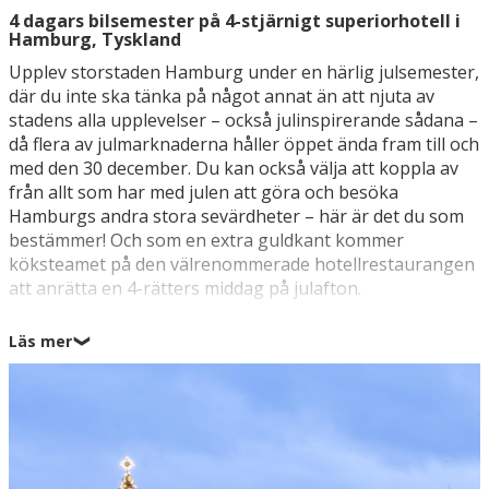
4 dagars bilsemester på 4-stjärnigt superiorhotell i
Hamburg, Tyskland
Upplev storstaden Hamburg under en härlig julsemester,
där du inte ska tänka på något annat än att njuta av
stadens alla upplevelser – också julinspirerande sådana –
då flera av julmarknaderna håller öppet ända fram till och
med den 30 december. Du kan också välja att koppla av
från allt som har med julen att göra och besöka
Hamburgs andra stora sevärdheter – här är det du som
bestämmer! Och som en extra guldkant kommer
köksteamet på den välrenommerade hotellrestaurangen
att anrätta en 4-rätters middag på julafton.
Du bor på ett 4-stjärnigt hotell med fina faciliteter, bland
Läs mer
❯
annat finns här en stor och härlig SPA-avdelning som du
har fritt tillträde till under julen. Hotellet har en perfekt
belägenhet, det ligger endast sju kilometer från centrum
och bussarna stannar precis utanför ditt hotell, vilket gör
att du enkelt kan ta dig in till hjärtat av hamnstaden
Hamburg under din julsemester.