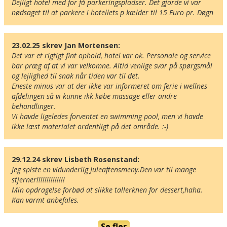
Dejligt hotel med for få parkeringspladser. Det gjorde vi var 
nødsaget til at parkere i hotellets p kælder til 15 Euro pr. Døgn
23.02.25 skrev Jan Mortensen:
Det var et rigtigt fint ophold, hotel var ok. Personale og service 
bar præg af at vi var velkomne. Altid venlige svar på spørgsmål 
og lejlighed til snak når tiden var til det.

Eneste minus var at der ikke var informeret om ferie i wellnes 
afdelingen så vi kunne ikk købe massage eller andre 
behandlinger.

Vi havde ligeledes forventet en swimming pool, men vi havde 
ikke læst materialet ordentligt på det område. :-)
29.12.24 skrev Lisbeth Rosenstand:
Jeg spiste en vidunderlig Juleaftensmeny.Den var til mange 
stjerner!!!!!!!!!!!!!!

Min opdragelse forbød at slikke tallerknen for dessert,haha.

Kan varmt anbefales.
Här ligger hotellet
Visa alla Happydays hotell i Tyskland
Se fler
Flygplatser