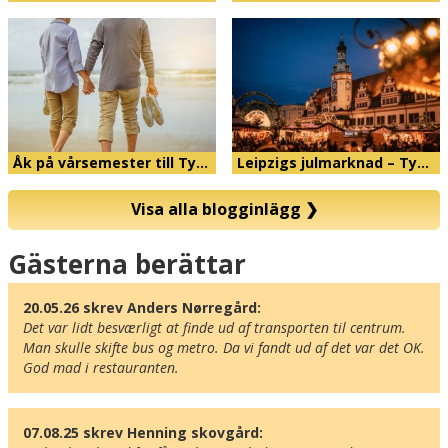
Åk på vårsemester till Ty…
Leipzigs julmarknad – Ty…
Visa alla blogginlägg
❯
Karta
Gästerna berättar
20.05.26 skrev Anders Nørregård:
Det var lidt besværligt at finde ud af transporten til centrum. 
Man skulle skifte bus og metro. Da vi fandt ud af det var det OK. 
God mad i restauranten.
07.08.25 skrev Henning skovgård: