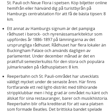
St. Pauli och Neue Flora i spetsen. Köp biljetter online
hemifrån eller hänvänd dig på turistbyrån på
Hamburgs centralstation för att få de bästa tipsen: 8
km.
Ett annat av Hamburgs signum är det pampiga
rådhuset i barock- och nyrenässansarkitektur som
uppfördes år 1886-1897 på lämningarna av det
ursprungliga rådhuset. Rådhuset har flera lokaler än
Buckingham Palace och används dagligen av
parlamentet. Under december månad är det en
praktfull semesterkuliss för den stora och populära
julmarknaden på rådhusplatsen: 8 km.
Reeperbahn och St. Pauli-området har utvecklats
väldigt mycket under de senaste åren. Här finns
fortfarande ett red light-distrikt med tillhörande
strippklubbar men i hög grad är området nu känt och
älskat för sina restauranger, barer och musikhistoria.
Reeperbahn blir ofta krediterat för att vara platsen
som formade Beatles. Det brittiska bandet spelade