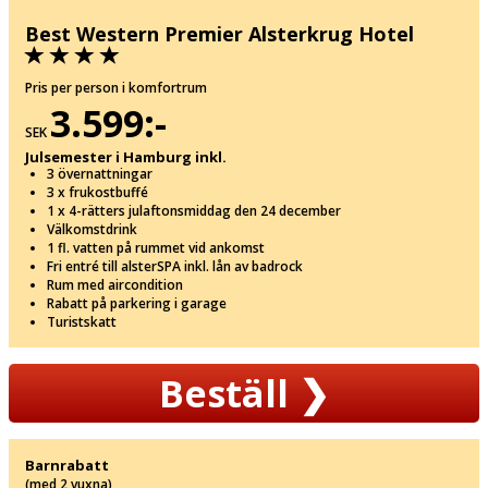
Best Western Premier Alsterkrug Hotel
Pris per person i komfortrum
3.599:-
SEK
Julsemester i Hamburg inkl.
3 övernattningar
3 x frukostbuffé
1 x 4-rätters julaftonsmiddag den 24 december
Välkomstdrink
1 fl. vatten på rummet vid ankomst
Fri entré till alsterSPA inkl. lån av badrock
Rum med aircondition
Rabatt på parkering i garage
Turistskatt
Beställ
❯
Barnrabatt
(med 2 vuxna)