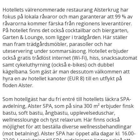
Hotellets välrenommerade restaurang Alsterkrug har
fokus på lokala råvaror och man garanterar att 99 % av
råvarorna kommer färska från regionens leverantörer.
På hotellet finns det också cocktailbar och biergarten,
Garten & Lounge, som ligger i trädgården. Här ställer
man fram trädgårdsmöbler, parasoller och har
uteservering under sommarsäsong. Hotellet erbjuder
också gratis trådlöst internet (Wi-Fi), hiss, snacksautomat
samt cykeluthyrning (också e-bikes) och dubbel
kägelbana. Som gäst är man dessutom välkommen att
hyra en av hotellet kanoter (EUR 8) till en utflykt på
floden Alster.
Som hotellgäst har du fri entré till hotellets läckra SPA-
avdelning, Alster SPA, som på sina 300 m² erbjuder finsk
bastu, soft bastu, ångbastu, upplevelseduschar,
wellnesslounge och tyst relaxrum. Här finns också
möjlighet för att beställa diverse wellnessbehandlingar
(mot betalning). Alster SPA har öppet alla dagar kl. 16.00-