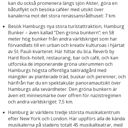
kan du också promenera längs sjön Alster, göra en
båtutflykt och besöka caféer med utsikt över
kanalerna mot det stora renässansrådhuset: 7 km.
Besök Hamburgs nya stora turistattraktion, Hamburg
Bunker – även kallad "Den gröna bunkern"; en 58
meter hög bunker från andra världskriget som har
förvandlats till en urban och kreativ kulturoas i hjärtat
av St. Pauli-kvarteret. Här hittar du bl.a. Reverb by
Hard Rock-hotell, restaurang, bar och café, och kan
utforska de imponerande gröna uterummen och
Hamburgs högsta offentliga takträdgård med
mängder av planterade träd, buskar och perenner, och
härifrån har du en spektakulär panoramautsikt över
Hamburgs alla sevärdheter. Den gröna bunkern är
även ett minnesmärke över offren för nazistregimen
och andra världskriget: 7,5 km.
Hamburg är världens tredje största musikalcentrum
efter New York och London. Här uppförs alla de kända
musikalerna på stadens totalt 45 musikalteatrar, med