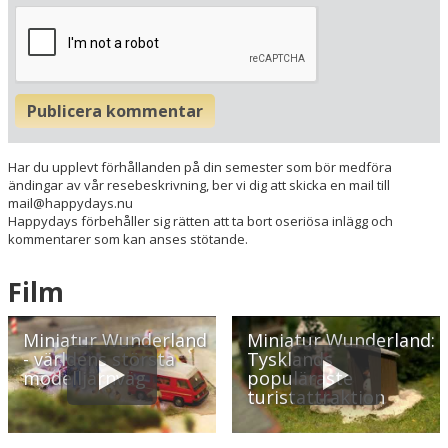
Publicera kommentar
Har du upplevt förhållanden på din semester som bör medföra
ändingar av vår resebeskrivning, ber vi dig att skicka en mail till
mail@happydays.nu
Happydays förbehåller sig rätten att ta bort oseriösa inlägg och
kommentarer som kan anses stötande.
Film
Miniatur Wunderland
Miniatur Wunderland:
- världens största
Tysklands
modelljärnväg
populäraste
turistattraktion