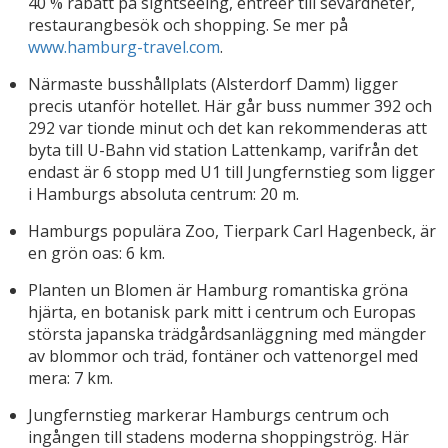
40 % rabatt på sightseeing, entréer till sevärdheter,
restaurangbesök och shopping. Se mer på
www.hamburg-travel.com
.
Närmaste busshållplats (Alsterdorf Damm) ligger
precis utanför hotellet. Här går buss nummer 392 och
292 var tionde minut och det kan rekommenderas att
byta till U-Bahn vid station Lattenkamp, varifrån det
endast är 6 stopp med U1 till Jungfernstieg som ligger
i Hamburgs absoluta centrum: 20 m.
Hamburgs populära Zoo, Tierpark Carl Hagenbeck, är
en grön oas: 6 km.
Planten un Blomen är Hamburg romantiska gröna
hjärta, en botanisk park mitt i centrum och Europas
största japanska trädgårdsanläggning med mängder
av blommor och träd, fontäner och vattenorgel med
mera: 7 km.
Jungfernstieg markerar Hamburgs centrum och
ingången till stadens moderna shoppingströg. Här