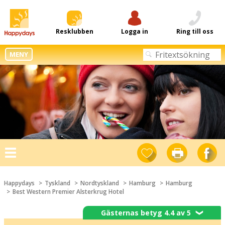
Resklubben
Logga in
Ring till oss
MENY
Toggle
navigation
Happydays
Tyskland
Nordtyskland
Hamburg
Hamburg
Best Western Premier Alsterkrug Hotel
Gästernas betyg 4.4 av 5
❯