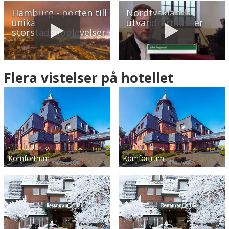
Hamburg - porten till
Nordtysklands
unika
utvandrarmuseer
storstadsupplevelser
Flera vistelser på hotellet
Komfortrum
Komfortrum