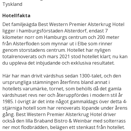
Tyskland
Hotellfakta
Det familjeägda Best Western Premier Alsterkrug Hotel
ligger i hamburgsförstaden Alsterdorf, endast 7
kilometer norr om Hamburgs centrum och 200 meter
från Alsterfloden som mynnar ut i Elbe som rinner
genom storstadens centrum. Hotellet har nyligen
totalrenoverats och mars 2021 stod hotellet klart; nu kan
du uppleva det inbjudande och exklusiva resultatet.
Här har man drivit värdshus sedan 1300-talet, och den
ursprungliga stämningen återfinns bland annat i
hotellets varumärke, tornet, som behölls då det gamla
värdshuset revs ner och återuppfördes i modern stil år
1985. I övrigt är det inte något gammaldags över detta 4-
stjärniga hotell som har renoverats löpande under årens
gång. Best Western Premier Alsterkrug Hotel driver
också den lilla Braband Bistro & Weinbar med solterrass
ner mot flodbrädden, belägen ett stenkast från hotellet.