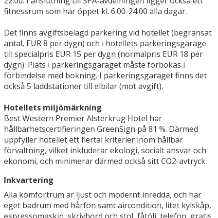
22.00. I anslutning till SPA-avdelningen ligger också ett
fitnessrum som har öppet kl. 6.00-24.00 alla dagar.
Det finns avgiftsbelagd parkering vid hotellet (begränsat
antal, EUR 8 per dygn) och i hotellets parkeringsgarage
till specialpris EUR 15 per dygn (normalpris EUR 18 per
dygn). Plats i parkeringsgaraget måste förbokas i
förbindelse med bokning. I parkeringsgaraget finns det
också 5 laddstationer till elbilar (mot avgift).
Hotellets miljömärkning
Best Western Premier Alsterkrug Hotel har
hållbarhetscertifieringen GreenSign på 81 %. Därmed
uppfyller hotellet ett flertal kriterier inom hållbar
förvaltning, vilket inkluderar ekologi, socialt ansvar och
ekonomi, och minimerar därmed också sitt CO2-avtryck.
Inkvartering
Alla komfortrum är ljust och modernt inredda, och har
eget badrum med hårfön samt aircondition, litet kylskåp,
espressomaskin, skrivbord och stol, fåtölj, telefon, gratis