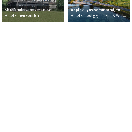
Aktiv familjesemester i Bayerisc…
Upplev Fyns sommarnöjen
Hotel Ferien vom Ich
Hotel Faaborg Fjord Spa & Well…
Happydays
Populära restyper
Om Happydays
Bo på slott/Slottssemester
För samarbetspartner media
Minisemester
För samarbetspartner hotell
Värdshus
Film
Sommarsemester 2026
Betala online
Julmarknader 2026
Press och media
SPA-semester
Kontakta oss
Storstadssemester
Familjesemester