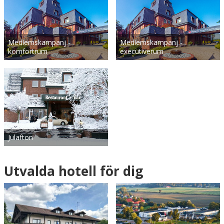
Medlemskampanj -
Medlemskampanj -
komfortrum
executiverum
Julafton
Utvalda hotell för dig