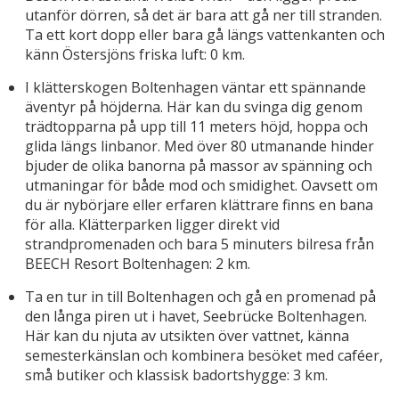
utanför dörren, så det är bara att gå ner till stranden.
Ta ett kort dopp eller bara gå längs vattenkanten och
känn Östersjöns friska luft: 0 km.
I klätterskogen Boltenhagen väntar ett spännande
äventyr på höjderna. Här kan du svinga dig genom
trädtopparna på upp till 11 meters höjd, hoppa och
glida längs linbanor. Med över 80 utmanande hinder
bjuder de olika banorna på massor av spänning och
utmaningar för både mod och smidighet. Oavsett om
du är nybörjare eller erfaren klättrare finns en bana
för alla. Klätterparken ligger direkt vid
strandpromenaden och bara 5 minuters bilresa från
BEECH Resort Boltenhagen: 2 km.
Ta en tur in till Boltenhagen och gå en promenad på
den långa piren ut i havet, Seebrücke Boltenhagen.
Här kan du njuta av utsikten över vattnet, känna
semesterkänslan och kombinera besöket med caféer,
små butiker och klassisk badortshygge: 3 km.