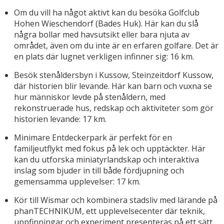
Om du vill ha något aktivt kan du besöka Golfclub
Hohen Wieschendorf (Bades Huk). Här kan du slå
några bollar med havsutsikt eller bara njuta av
området, även om du inte är en erfaren golfare. Det är
en plats där lugnet verkligen infinner sig: 16 km.
Besök stenåldersbyn i Kussow, Steinzeitdorf Kussow,
där historien blir levande. Här kan barn och vuxna se
hur människor levde på stenåldern, med
rekonstruerade hus, redskap och aktiviteter som gör
historien levande: 17 km.
Minimare Entdeckerpark är perfekt för en
familjeutflykt med fokus på lek och upptäckter. Här
kan du utforska miniatyrlandskap och interaktiva
inslag som bjuder in till både fördjupning och
gemensamma upplevelser: 17 km.
Kör till Wismar och kombinera stadsliv med lärande på
phanTECHNIKUM, ett upplevelsecenter där teknik,
uppfinningar och experiment presenteras på ett sätt