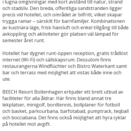
i lugna omgivningar med kort avstånd till natur, strand
och stadsliv. Den breda, offentliga sandstranden ligger
precis vid hotellet, och området är bilfritt, vilket skapar
trygga ramar – särskilt för barnfamiljer. Kombinationen
av kustnära läge, frisk havsluft och enkel tillgång till både
avkoppling och aktiviteter gör platsen väl lämpad för
semester året runt.
Hotellet har dygnet runt-öppen reception, gratis trådlöst
internet (Wi-Fi) och sällskapsrum. Dessutom finns
restaurangerna Windflüchter och Bistro Waterkant samt
bar och terrass med möjlighet att vistas både inne och
ute.
BEECH Resort Boltenhagen erbjuder ett brett utbud av
faciliteter för alla åldrar. Här finns bland annat tre
lekplatser, minigolf, bordtennis, bollplaner för fotboll
och basket, parkourbana, barfotabad, pumptrack, teqball
och bocciabana. Det finns också möjlighet att hyra cyklar
på hotellet mot avgift.