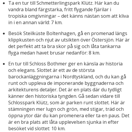
Ta en tur till Schmetterlingspark Klütz. Här kan du
vandra bland färgstarka, fritt flygande fjärilar i
tropiska omgivningar – det känns nästan som att kliva
in i en annan värld: 7 km.
Besök Steilküste Boltenhagen, gå en promenad längs
klippkusten och njut av utsikten över Östersjön. Här är
det perfekt att ta bra skor på sig och låta tankarna
flyga medan havet brusar nedanför: 8 km.
En tur till Schloss Bothmer ger en känsla av historia
och elegans. Slottet är ett av de största
barockanläggningarna i Nordtyskland, och du kan gå
runt och uppleva de imponerande byggnaderna och
arkitekturens detaljer. Det är en plats där du tydligt
känner den historiska tyngden. Gå sedan vidare till
Schlosspark Klütz, som är parken runt slottet. Här är
stämningen mer lugn och grön, med stigar, träd och
öppna ytor där du kan promenera eller ta en paus. Det
är en bra plats att låta upplevelsen sjunka in efter
besöket vid slottet: 10 km.