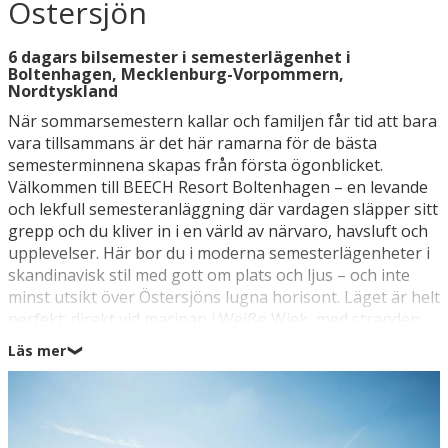
Östersjön
6 dagars bilsemester i semesterlägenhet i
Boltenhagen, Mecklenburg-Vorpommern,
Nordtyskland
När sommarsemestern kallar och familjen får tid att bara
vara tillsammans är det här ramarna för de bästa
semesterminnena skapas från första ögonblicket.
Välkommen till BEECH Resort Boltenhagen – en levande
och lekfull semesteranläggning där vardagen släpper sitt
grepp och du kliver in i en värld av närvaro, havsluft och
upplevelser. Här bor du i moderna semesterlägenheter i
skandinavisk stil med gott om plats och ljus – och inte
minst utsikt över Östersjöns lugna horisont. Läget är helt
perfekt: direkt vid marinan i Weiße Wiek, med stranden
precis utanför dörren och den mysiga hamnmiljön som
Läs mer
❯
granne. Det betyder att du enkelt kan växla mellan
morgondopp, lek på den soliga stranden och lugna
stunder med utsikt över segelbåtar. På resorten väntar
ett stort utbud av faciliteter som gör semestern enkel