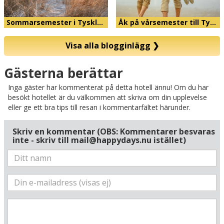
Sommarsemester i Tyskl…
Åk på vårsemester till Ty…
Visa alla blogginlägg
❯
Karta
Gästerna berättar
Inga gäster har kommenterat på detta hotell ännu! Om du har
besökt hotellet är du välkommen att skriva om din upplevelse
eller ge ett bra tips till resan i kommentarfältet härunder.
Skriv en kommentar (OBS: Kommentarer besvaras
inte - skriv till mail@happydays.nu istället)