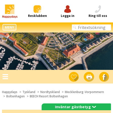
Resklubben
Logga in
Ring till oss
MENY
Toggle
navigation
Happydays
Tyskland
Nordtyskland
Mecklenburg-Vorpommern
Boltenhagen
BEECH Resort Boltenhagen
Inväntar gästbetyg
❯