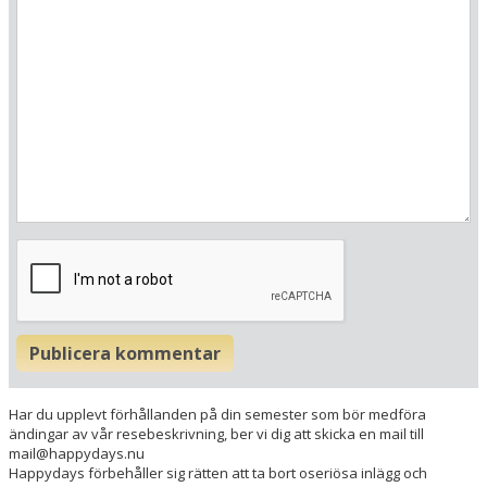
Här ligger hotellet
Visa alla Happydays hotell i Tyskland
Publicera kommentar
Flygplatser
Museer
Har du upplevt förhållanden på din semester som bör medföra
Radie runt hotellet:
ändingar av vår resebeskrivning, ber vi dig att skicka en mail till
mail@happydays.nu
Happydays förbehåller sig rätten att ta bort oseriösa inlägg och
Hitta vägen till hotellet