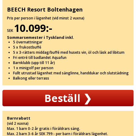
BEECH Resort Boltenhagen
Pris per person i lägenhet (vid minst 2 vuxna)
10.099:-
SEK
Sommarsemester i Tyskland inkl.
5 övernattningar
5 x frukostbuffé
5 x 3-rätters middag/buffé med husets vin, öl och läsk ad libitum
Fri entré till badlandet Aquafun
Barnklubb (upp till 11 år)
1 x minigolf per person
Fullt utrustad lägenhet med sänglinne, handdukar och slutstädning
Balkong eller terrass
Beställ
❯
Barnrabatt
(vid 2 vuxna)
Max. 1 barn 0-2 år gratis i föräldrars säng.
Max. 2 barn 3-6 år SEK 799:- per barn i föräldrars lägenhet.