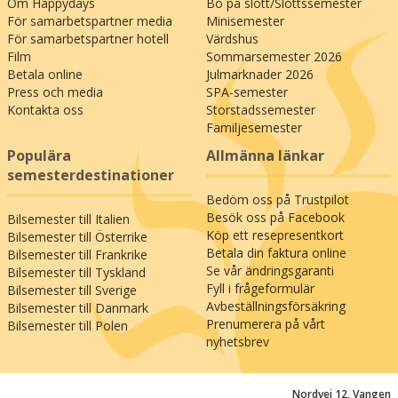
Om Happydays
Bo på slott/Slottssemester
möjligheter till stadsliv med caféer och shopping.
För samarbetspartner media
Minisemester
Sammantaget är en minisemester på Schloss
För samarbetspartner hotell
Värdshus
Fleesensee en unik möjlighet att få en inblick i
Film
Sommarsemester 2026
Mecklenburgs naturskönhet och ett område
Betala online
Julmarknader 2026
som fram till murens fall låg dolt bakom
Press och media
SPA-semester
järnridån: Mecklenburg-Vorpommerns landskap
Kontakta oss
Storstadssemester
Familjesemester
rymmer mer än 2000 glittrande sjöar och 1700
kilometer kustlinje med brusande vågor längs
Populära
Allmänna länkar
Östersjön – och här väntar äventyret runt varje
semesterdestinationer
slingrande allé med praktfulla slott,
Bedöm oss på Trustpilot
hansaromantik och korsvirkesstäder som pärlor
Besök oss på Facebook
Bilsemester till Italien
på ett snöre.
Köp ett resepresentkort
Bilsemester till Österrike
Betala din faktura online
Bilsemester till Frankrike
Det här är semestern där du kan vara aktiv –
Se vår ändringsgaranti
Bilsemester till Tyskland
utnyttja vandringsmöjligheterna eller kanske
Fyll i frågeformulär
Bilsemester till Sverige
spela golf på en av Tysklands enligt uppgift
Avbeställningsförsäkring
Bilsemester till Danmark
vackraste banor, som ligger precis intill
Prenumerera på vårt
Bilsemester till Polen
nyhetsbrev
slottsparken. Eller så vill du bara koppla av, sätta
dig med en bok och en kall öl i solen framför
orangeriet – men framför allt är detta en
Nordvej 12, Vangen