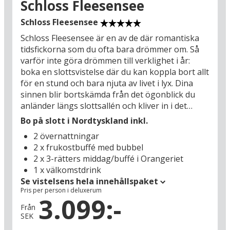
Schloss Fleesensee
ursprungliga gamla båthusen på bryggorna vid
Müritzer See berättar historien om sjöns roll
Schloss Fleesensee
som en viktig huvudfärjeled för den livliga
Schloss Fleesensee är en av de där romantiska
trafiken på kanalerna och sjöarna i området
tidsfickorna som du ofta bara drömmer om. Så
innan bilen uppfanns.
varför inte göra drömmen till verklighet i år:
boka en slottsvistelse där du kan koppla bort allt
På en utflykt in i Müritz Nationalpark kan du
för en stund och bara njuta av livet i lyx. Dina
också ha turen att få se tranor, kronhjortar och
sinnen blir bortskämda från det ögonblick du
havsörnar. Starta på det stora och fina
anländer längs slottsallén och kliver in i det
informationscentret i Waren centrum (22 km),
imponerande renässansslottet, som byggdes
där det också finns gott om möjligheter till
Bo på slott i Nordtyskland inkl.
1842 efter fransk förebild. Då som nu sjuder
stadsliv med caféer och shopping. För familjens
2 övernattningar
salar och salonger av klassisk stilfullhet – i dag
äventyrare kommer det också att vara en
2 x frukostbuffé med bubbel
har allt dessutom kompletterats med moderna
upplevelse att hälsa på de stora björnarna i
2 x 3-rätters middag/buffé i Orangeriet
lyxfaciliteter: en stor wellnessavdelning med
djurparken Bärenwald (21 km) eller komma
1 x välkomstdrink
uppvärmd utomhuspool som du kan använda
riktigt nära bisonflockarna på halvön Damerow
Se vistelsens hela innehållspaket
oavsett väder och årstid. Dagens måltider börjar
(26 km).
Pris per person i deluxerum
med champagnebrunch och färska specialiteter
3.099:-
från det egna bageriet och avslutas med en
Från
SEK
utsökt middag från ett kök som använder de