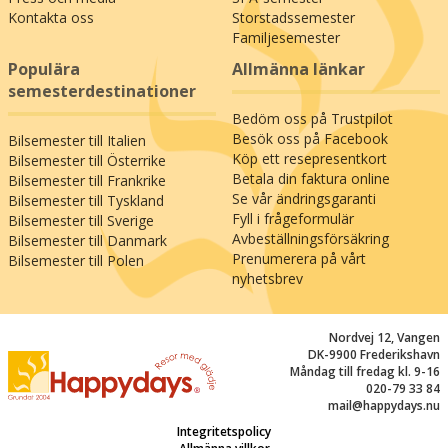
vandringsutflykter i de fågelrika
Kontakta oss
Storstadssemester
Familjesemester
naturreservaten. Boka också en
sommarsemester i detta milda inlandsklimat, där
Populära
Allmänna länkar
du under de varmaste sommardagarna kan bege
semesterdestinationer
dig till Dierhagens vackra sandstrand (27 km) där
Bedöm oss på Trustpilot
du kan solbada i timmar och ta svalkande dopp i
Besök oss på Facebook
Bilsemester till Italien
Östersjön. Året runt väntar härliga
Köp ett resepresentkort
Bilsemester till Österrike
semesterupplevelser i Mecklenburg-
Betala din faktura online
Bilsemester till Frankrike
Vorpommern!
Se vår ändringsgaranti
Bilsemester till Tyskland
Fyll i frågeformulär
Bilsemester till Sverige
Avbeställningsförsäkring
Bilsemester till Danmark
Prenumerera på vårt
Bilsemester till Polen
nyhetsbrev
Nordvej 12, Vangen
DK-9900 Frederikshavn
Måndag till fredag kl. 9-16
020-79 33 84
mail@happydays.nu
Integritetspolicy