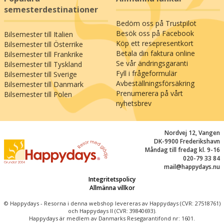
sjöar och skogar (47 km). För dig som vill
semesterdestinationer
kombinera natur och kultur öppnar regionens
Bedöm oss på Trustpilot
charmiga städer som Groß Nemerow (19 km)
Besök oss på Facebook
Bilsemester till Italien
och historiska Neubrandenburg (31 km)
Köp ett resepresentkort
Bilsemester till Österrike
möjligheter till sightseeing och kulinariska
Betala din faktura online
Bilsemester till Frankrike
upplevelser. Oavsett om du söker avkoppling,
Se vår ändringsgaranti
Bilsemester till Tyskland
naturupplevelser, aktiviteter eller kultur, skapar
Fyll i frågeformulär
Bilsemester till Sverige
Schlosshotel Neustrelitz ramarna för ett
Avbeställningsförsäkring
Bilsemester till Danmark
minnesvärt slottsuppehåll där alla sinnen blir
Prenumerera på vårt
Bilsemester till Polen
nyhetsbrev
bortskämda och både kropp och själ får ro.
Nordvej 12, Vangen
DK-9900 Frederikshavn
Måndag till fredag kl. 9-16
020-79 33 84
mail@happydays.nu
Integritetspolicy
Allmänna villkor
© Happydays - Resorna i denna webshop levereras av Happydays (CVR: 27518761)
och Happydays II (CVR: 39840693).
Happydays är medlem av Danmarks Resegarantifond nr: 1601.