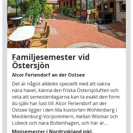
semesterstämning med plats för skratt, lek och
lugna stunder.
Med denna bas är det enkelt att fylla semestern
med både kortare utflykter och längre
upplevelser. Den klassiska badorten
Boltenhagen lockar med sin långa pir ut i
Östersjön (9 km), mysig semesterstämning och
Familjesemester vid
glasskiosker som snabbt blir en favorit hos både
Östersjön
barn och vuxna. Schlosspark Klütz (9 km) ger
möjlighet till en lugn paus i gröna omgivningar
Alcor Feriendorf an der Ostsee
runt det historiska slottet. Barnen brukar tycka
Det är något alldeles speciellt med att vakna
att besöket i stenåldersbyn i Kussow (13 km) är
nära havet, känna den friska Östersjöluften och
spännande, där hus, redskap och aktiviteter ger
veta att semesterdagarna kan ta exakt den form
en levande inblick i livet för tusentals år sedan. I
du själv har lust till. Alcor Feriendorf an der
Wismar kan du kombinera stadsliv med lek och
Ostsee ligger i den lilla kustorten Wohlenberg i
lärande på phanTECHNIKUM (14 km), ett
Mecklenburg-Vorpommern, mellan Wismar och
upplevelsecenter med fokus på teknik och
Lübeck och nära Boltenhagen, och här är
uppfinningar. Minimare Entdeckerpark (16 km)
ramarna satta för en avslappnad bilsemester
bjuder på miniatyrvärldar och lekfulla
Minisemester i Nordtyskland inkl.