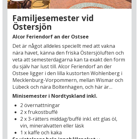
Familjesemester vid
Östersjön
Alcor Feriendorf an der Ostsee
Det är något alldeles speciellt med att vakna
nära havet, känna den friska Östersjöluften och
veta att semesterdagarna kan ta exakt den form
du själv har lust till. Alcor Feriendorf an der
Ostsee ligger i den lilla kustorten Wohlenberg i
Mecklenburg-Vorpommern, mellan Wismar och
Lübeck och nära Boltenhagen, och här är
ramarna satta för en avslappnad bilsemester
Minisemester i Nordtyskland inkl.
med fokus på närvaro och natur. Hotellområdet
2 övernattningar
består av flera byggnader som ligger utspridda i
2 x frukostbuffé
en liten by med sommarhus och lugna
2 x 3-rätters middag/buffé inkl. ett glas öl,
omgivningar, och stranden ligger bara några
vin, mineralvatten eller läsk
steg bort för härliga badstunder. Det är den typ
1 x kaffe och kaka
av semester där dagarna inte är planerade i