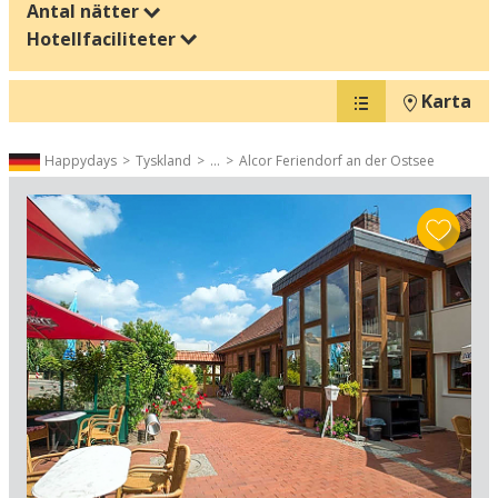
Antal nätter
Hotellfaciliteter
Karta
Happydays
Tyskland
...
Alcor Feriendorf an der Ostsee