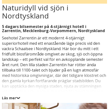
Naturidyll vid sjön i
Nordtyskland
5 dagars bilsemester på 4-stjärnigt hotell i
Zarrentin, Mecklenburg-Vorpommern, Nordtyskland
Seehotel Zarrentin är ett modernt 4-stjärnigt
superiorhotell med ett enastående läge precis vid den
vackra Schaalsee i Nordtyskland. Här bor du mitt i ett
fridfullt biosfärområde omgivet av skog, sjö och öppna
landskap – ett perfekt val för en avkopplande semester
året runt. Den lilla staden Zarrentin har rötter ända
tillbaka till 1100-talet och bjuder på en lugn atmosfär
med historiska omgivningar, där det tidigare klostret och
den gamla kyrkan fortfarande präglar stadsbilden. Du
kan upptäcka den mysiga staden, njuta av stämningen
vid sjökanten och uppleva den särskilda kombinationen
av natur och kultur som kännetecknar området. Hotellet
Läs mer
❯
utgör en idealisk bas för vuxna som söker ren
avkoppling, trevliga stunder i de stämningsfulla