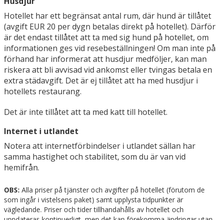
Husdjur
Hotellet har ett begränsat antal rum, där hund är tillåtet
(avgift EUR 20 per dygn betalas direkt på hotellet). Därför
är det endast tillåtet att ta med sig hund på hotellet, om
informationen ges vid resebeställningen! Om man inte på
förhand har informerat att husdjur medföljer, kan man
riskera att bli avvisad vid ankomst eller tvingas betala en
extra städavgift. Det är ej tillåtet att ha med husdjur i
hotellets restaurang.
Det är inte tillåtet att ta med katt till hotellet.
Internet i utlandet
Notera att internetförbindelser i utlandet sällan har
samma hastighet och stabilitet, som du är van vid
hemifrån.
OBS:
Alla priser på tjänster och avgifter på hotellet (förutom de
som ingår i vistelsens paket) samt upplysta tidpunkter är
vägledande. Priser och tider tillhandahålls av hotellet och
uppdateras kontinuerligt, men det kan förekomma ändringar utan