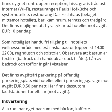
finns dygnet runt-öppen reception, hiss, gratis trådlöst
internet (Wi-Fi), restaurangen Pauls Hofküche och
systerhotellets restaurang Das Fischhaus (beläget
mittemot hotellet), bar, kaminrum, terrass och trädgård.
Det finns möjlighet att hyra cyklar på hotellet mot avgift
EUR 10 per dag.
Som hotellgäst har du fri tillgång till hotellets
wellnessområde med två finska bastur (öppen kl. 14.00–
22.00), regndusch och solstolar. Observera att bastun är
textilfri (badrock och handduk är dock tillåtet). Lån av
badrock och tofflor ingår i vistelsen.
Det finns avgiftsfri parkering på offentlig
parkeringsplats vid hotellet eller i parkeringsgarage mot
avgift EUR 9,50 per natt. Här finns dessutom
laddstationer för elbilar (mot avgift).
Inkvartering
Alla rum har eget badrum med hårfön, kaffe/te-