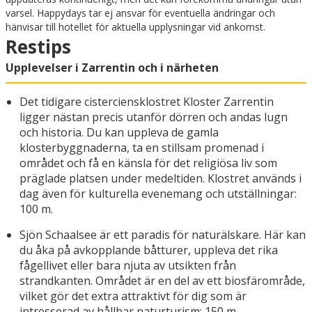
varsel. Happydays tar ej ansvar för eventuella ändringar och
hänvisar till hotellet för aktuella upplysningar vid ankomst.
Restips
Upplevelser i Zarrentin och i närheten
Det tidigare cisterciensklostret Kloster Zarrentin
ligger nästan precis utanför dörren och andas lugn
och historia. Du kan uppleva de gamla
klosterbyggnaderna, ta en stillsam promenad i
området och få en känsla för det religiösa liv som
präglade platsen under medeltiden. Klostret används i
dag även för kulturella evenemang och utställningar:
100 m.
Sjön Schaalsee är ett paradis för naturälskare. Här kan
du åka på avkopplande båtturer, uppleva det rika
fågellivet eller bara njuta av utsikten från
strandkanten. Området är en del av ett biosfärområde,
vilket gör det extra attraktivt för dig som är
intresserad av hållbar naturturism: 150 m.