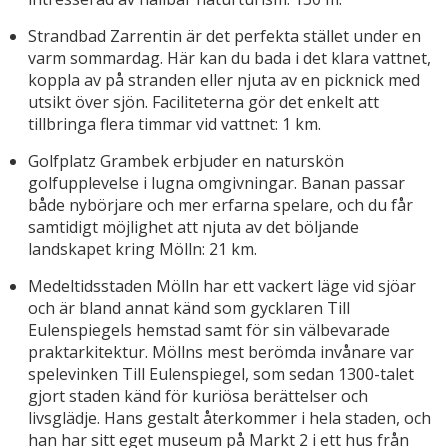
Strandbad Zarrentin är det perfekta stället under en
varm sommardag. Här kan du bada i det klara vattnet,
koppla av på stranden eller njuta av en picknick med
utsikt över sjön. Faciliteterna gör det enkelt att
tillbringa flera timmar vid vattnet: 1 km.
Golfplatz Grambek erbjuder en naturskön
golfupplevelse i lugna omgivningar. Banan passar
både nybörjare och mer erfarna spelare, och du får
samtidigt möjlighet att njuta av det böljande
landskapet kring Mölln: 21 km.
Medeltidsstaden Mölln har ett vackert läge vid sjöar
och är bland annat känd som gycklaren Till
Eulenspiegels hemstad samt för sin välbevarade
praktarkitektur. Möllns mest berömda invånare var
spelevinken Till Eulenspiegel, som sedan 1300-talet
gjort staden känd för kuriösa berättelser och
livsglädje. Hans gestalt återkommer i hela staden, och
han har sitt eget museum på Markt 2 i ett hus från