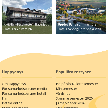
Aktiv familjesemester i Bayerisc…
Upplev Fyns sommarnöjen
Hotel Ferien vom Ich
Hotel Faaborg Fjord Spa & Well…
Happydays
Populära restyper
Om Happydays
Bo på slott/Slottssemester
För samarbetspartner media
Minisemester
För samarbetspartner hotell
Värdshus
Film
Sommarsemester 2026
Betala online
Julmarknader 2026
Press och media
SPA-semester