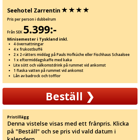
Seehotel Zarrentin
Pris per person i dubbelrum
5.399:-
Från SEK
Minisemester i Tyskland inkl.
4 övernattningar
4 x frukostbuffé
2 x 2-rätters middag på Pauls Hofküche eller Fischhaus Schaalsee
1 x eftermiddagskaffe med kaka
Lite sött och välkomstdrink på rummet vid ankomst
1 flaska vatten på rummet vid ankomst
Lån av badrock och tofflor
Beställ
❯
Pristillägg
Denna vistelse visas med ett frånpris. Klicka
på "Beställ" och se pris vid vald datum i
kalendern.