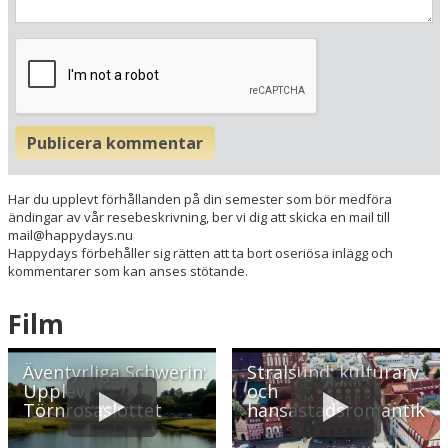
Här ligger hotellet
Visa alla Happydays hotell i Tyskland
Publicera kommentar
Flygplatser
Museer
Har du upplevt förhållanden på din semester som bör medföra
Radie runt hotellet:
ändingar av vår resebeskrivning, ber vi dig att skicka en mail till
mail@happydays.nu
Happydays förbehåller sig rätten att ta bort oseriösa inlägg och
Hitta vägen till hotellet
kommentarer som kan anses stötande.
Seehotel Zarrentin
Amtstrasse 6
Film
D-19246 Zarrentin
Tyskland
Äventyrliga Schwerin:
Stralsund: kulturarv
Upplev
och
Din adress
Törnrosaslottet
hansastadsromantik