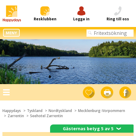
Resklubben
Logga in
Ring till oss
MENY
Toggle
navigation
Happydays
Tyskland
Nordtyskland
Mecklenburg-Vorpommern
Zarrentin
Seehotel Zarrentin
Gästernas betyg 5 av 5
❯