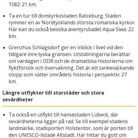
1582: 21 km.
Ta en tur till domkyrkostaden Ratzeburg. Staden
rymmer en av Nordtysklands största romanska kyrkor.
Här kan du också besöka äventyrsbadet Aqua Siwa: 22
km.
Grenzhus Schlagsdorf ger en inblick i livet vid den
tidigare inre tyska gränsen. Utställningarna berättar
om vardagen i DDR och de dramatiska historierna om
flyktförsök och övervakning. Det är ett tankeväckande
stopp som sätter områdets historia i perspektiv: 27
km.
Längre utflykter till storstäder och stora
sevärdheter
Ta också en utflykt till hansestaden Lübeck, där
sevärdheterna ligger på rad. Se till exempel stadens
landmärke, stadsporten Holstentor, som är porten till
den UNESCO-listade Altstadt. Här hittar du gott om