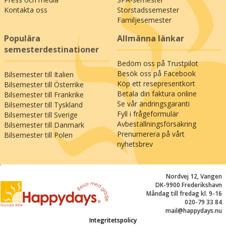
Kontakta oss
Storstadssemester
Familjesemester
Populära
Allmänna länkar
semesterdestinationer
Bedöm oss på Trustpilot
Besök oss på Facebook
Bilsemester till Italien
Köp ett resepresentkort
Bilsemester till Österrike
Betala din faktura online
Bilsemester till Frankrike
Se vår ändringsgaranti
Bilsemester till Tyskland
Fyll i frågeformulär
Bilsemester till Sverige
Avbeställningsförsäkring
Bilsemester till Danmark
Prenumerera på vårt
Bilsemester till Polen
nyhetsbrev
;
Nordvej 12, Vangen
DK-9900 Frederikshavn
Måndag till fredag kl. 9-16
020-79 33 84
mail@happydays.nu
Integritetspolicy