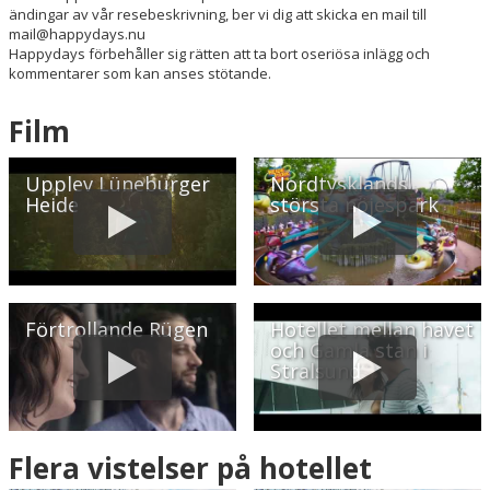
ändingar av vår resebeskrivning, ber vi dig att skicka en mail till
mail@happydays.nu
Happydays förbehåller sig rätten att ta bort oseriösa inlägg och
kommentarer som kan anses stötande.
Film
Upplev Lüneburger
Nordtysklands
Heide
största nöjespark
Förtrollande Rügen
Hotellet mellan havet
och Gamla stan i
Stralsund
Flera vistelser på hotellet