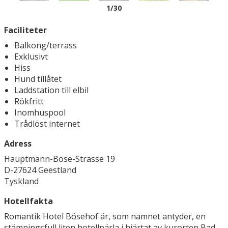
1
/30
Faciliteter
Balkong/terrass
Exklusivt
Hiss
Hund tillåtet
Laddstation till elbil
Rökfritt
Inomhuspool
Trådlöst internet
Adress
Hauptmann-Böse-Strasse 19
D-27624 Geestland
Tyskland
Hotellfakta
Romantik Hotel Bösehof är, som namnet antyder, en
stämningsfull liten hotellpärla i hjärtat av kurorten Bad