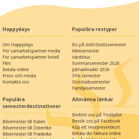
Happydays
Populära restyper
Om Happydays
Bo på slott/Slottssemester
För samarbetspartner media
Minisemester
För samarbetspartner hotell
Värdshus
Film
Sommarsemester 2026
Betala online
Julmarknader 2026
Press och media
SPA-semester
Kontakta oss
Storstadssemester
Familjesemester
Populära
Allmänna länkar
semesterdestinationer
Bedöm oss på Trustpilot
Besök oss på Facebook
Bilsemester till Italien
Köp ett resepresentkort
Bilsemester till Österrike
Betala din faktura online
Bilsemester till Frankrike