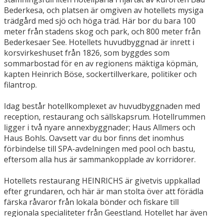
Bederkesa, och platsen är omgiven av hotellets mysiga
trädgård med sjö och höga träd. Här bor du bara 100
meter från stadens skog och park, och 800 meter från
Bederkesaer See. Hotellets huvudbyggnad är inrett i
korsvirkeshuset från 1826, som byggdes som
sommarbostad för en av regionens mäktiga köpmän,
kapten Heinrich Böse, sockertillverkare, politiker och
filantrop.
Idag består hotellkomplexet av huvudbyggnaden med
reception, restaurang och sällskapsrum. Hotellrummen
ligger i två nyare annexbyggnader; Haus Allmers och
Haus Bohls. Oavsett var du bor finns det inomhus
förbindelse till SPA-avdelningen med pool och bastu,
eftersom alla hus är sammankopplade av korridorer.
Hotellets restaurang HEINRICHS är givetvis uppkallad
efter grundaren, och här är man stolta över att förädla
färska råvaror från lokala bönder och fiskare till
regionala specialiteter från Geestland. Hotellet har även