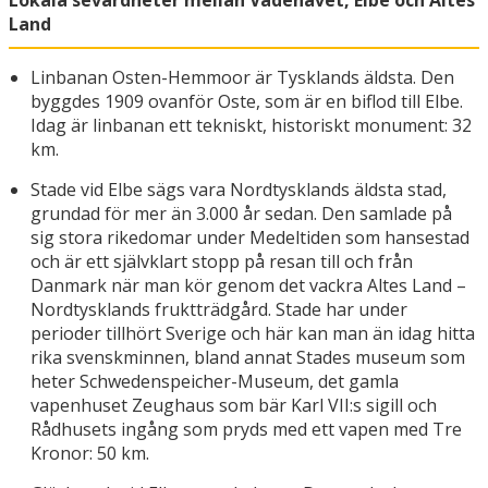
Lokala sevärdheter mellan Vadehavet, Elbe och Altes
Land
Linbanan Osten-Hemmoor är Tysklands äldsta. Den
byggdes 1909 ovanför Oste, som är en biflod till Elbe.
Idag är linbanan ett tekniskt, historiskt monument: 32
km.
Stade vid Elbe sägs vara Nordtysklands äldsta stad,
grundad för mer än 3.000 år sedan. Den samlade på
sig stora rikedomar under Medeltiden som hansestad
och är ett självklart stopp på resan till och från
Danmark när man kör genom det vackra Altes Land –
Nordtysklands fruktträdgård. Stade har under
perioder tillhört Sverige och här kan man än idag hitta
rika svenskminnen, bland annat Stades museum som
heter Schwedenspeicher-Museum, det gamla
vapenhuset Zeughaus som bär Karl VII:s sigill och
Rådhusets ingång som pryds med ett vapen med Tre
Kronor: 50 km.