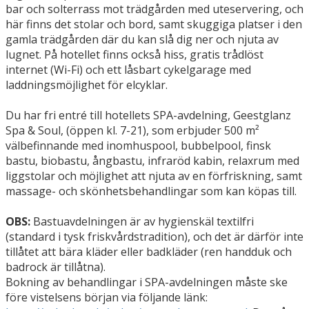
bar och solterrass mot trädgården med uteservering, och
här finns det stolar och bord, samt skuggiga platser i den
gamla trädgården där du kan slå dig ner och njuta av
lugnet. På hotellet finns också hiss, gratis trådlöst
internet (Wi-Fi) och ett låsbart cykelgarage med
laddningsmöjlighet för elcyklar.
Du har fri entré till hotellets SPA-avdelning, Geestglanz
Spa & Soul, (öppen kl. 7-21), som erbjuder 500 m²
välbefinnande med inomhuspool, bubbelpool, finsk
bastu, biobastu, ångbastu, infraröd kabin, relaxrum med
liggstolar och möjlighet att njuta av en förfriskning, samt
massage- och skönhetsbehandlingar som kan köpas till.
OBS:
Bastuavdelningen är av hygienskäl textilfri
(standard i tysk friskvårdstradition), och det är därför inte
tillåtet att bära kläder eller badkläder (ren handduk och
badrock är tillåtna).
Bokning av behandlingar i SPA-avdelningen måste ske
före vistelsens början via följande länk: