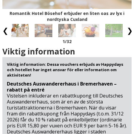
med termalbad både utomhus och inomhus (850 m).
Staden byggdes ursprungligen runt en mäktig
Romantik Hotel Bösehof erbjuder en liten oas av lyx i
riddarborg från 1100-talet och kanalen som grävdes för
nordtyska Cuxland
att ge tillträde för fartygstrafiken mellan Elbe och Weser,
sätter sitt tydliga avtryck i stadsbilden med vita segel och
fartyg som passerar förbi. Det finns underbara cykel- och
1
/32
promenadvägar längs både kanalen och sjön – och på
sommaren kan du bada och utöva olika slags
Viktig information
vattensporter.
Viktig information: Dessa vouchers erbjuds av Happydays
Bad Bederkesa är ocskå en perfekt utgångspunkt för
och hotellet har inget ansvar för eller information om
utflykter och på en minisemester i detta område i
aktiviteten!
Nordtyskland, som har haft en så enorm historisk
Deutsches Auswandererhaus i Bremerhaven –
betydelse som en länk mellan Nordsjön och Östersjön,
rabatt på entré
kommer du att stifta bekantskap med allt som
Vistelsen inkluderar en rabattkupong till Deutsches
Auswandererhaus, som är en av de största
mänskligheten någonsin har tänkt ut för att kunna
turistattraktionerna i Bremerhaven. När du visar
komma över vattnet: Från naturliga vadställen och
fram din rabattkupong från Happydays (t.o.m. 31/12
flodpråmar till emigranternas havs-ångare och vår tids
2026) får du 10 % rabatt på enkelbiljetter (ordinarie
gigantiska containerfartyg. Res till kusten, där Elbes
pris EUR 15,80 per vuxen och EUR 9 per barn 5-16 år).
mynning och Kielkanalen via världens största sluss förser
Deutsches Auswandererhaus ligger i staden