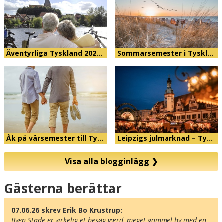
Äventyrliga Tyskland 202…
Sommarsemester i Tyskl…
Åk på vårsemester till Ty…
Leipzigs julmarknad – Ty…
Visa alla blogginlägg
❯
Karta
Gästerna berättar
07.06.26 skrev Erik Bo Krustrup:
Byen Stade er virkelig et besøg værd, meget gammel by med en 