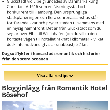
Glückstadt vid Elbe grundades av Danmarks kung
Christian IV 1616 som en fästningsstad och
konkurrent till Hamburg. Den ursprungliga
stadsplaneringen och flera senrenässanshus står
fortfarande kvar och pryder staden tillsammans med
en mysig hamnfront. Det är från Glückstadt som du
seglar över Elbe till Wischhafen (om du vill ta den
kortaste vägen till hotellet räknat i kilometer – vilket
dock inte nödvändigtvis är snabbast): 52 km.
Dagsutflykter i hansastadsromantik och historier
från den stora oceanen
Visa alla restips
Blogginlägg från Romantik Hotel
Bösehof