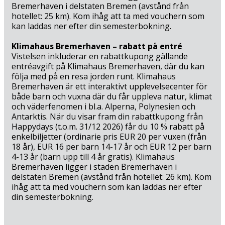
Nordsjön med otaliga fartyg från hela världen, det är en
Bremerhaven i delstaten Bremen (avstånd från
fascinerande upplevelse. Det kan du uppleva i Cuxhaven
hotellet: 25 km). Kom ihåg att ta med vouchern som
(35 km), som under sommaren är en riktig semesteroas,
kan laddas ner efter din semesterbokning.
fylld av de tyska korgstolarna längs stranden – men året
runt är det brusande havet och den oändligt vackra
Klimahaus Bremerhaven – rabatt på entré
Vistelsen inkluderar en rabattkupong gällande
naturen en äkta turistmagnet.
entréavgift på Klimahaus Bremerhaven, där du kan
följa med på en resa jorden runt. Klimahaus
Från Cuxhaven kan du också ta färjan till Helgoland – det
Bremerhaven är ett interaktivt upplevelsecenter för
mytomspunna öriket ute i den stora Nordsjön och
både barn och vuxna där du får uppleva natur, klimat
Tysklands sista tullfria naturparadis – och är du ute efter
och väderfenomen i bl.a. Alperna, Polynesien och
mer maritim idyll – är Bremerhaven (25 km) ett måste.
Antarktis. När du visar fram din rabattkupong från
Här hittar du en av Nordtysklands charmigaste
Happydays (t.o.m. 31/12 2026) får du 10 % rabatt på
hamnmiljöer vid den gamla utskeppningshamnen, där
enkelbiljetter (ordinarie pris EUR 20 per vuxen (från
nyrökta specialiteter från stadens fiskrökerier serveras i
18 år), EUR 16 per barn 14-17 år och EUR 12 per barn
solen på kajkanten med utsikt över den enorma
4-13 år (barn upp till 4 år gratis). Klimahaus
Bremerhaven ligger i staden Bremerhaven i
containerhamnens många moderna mastodonter. Här
delstaten Bremen (avstånd från hotellet: 26 km). Kom
kan du också besöka det toppmoderna upplevelsecentret
ihåg att ta med vouchern som kan laddas ner efter
Klimahaus och inte minst Deutsches Auswandererhaus,
din semesterbokning.
museet som belyser den stora emigrantvågen till
Amerika på 1800-talet, där Bremerhaven var anlöpshamn
för de stora oceanfartygen till New York.