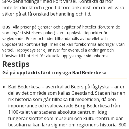
SPA-behandlingar med kort varsel. Kontakta därför
hotellet direkt och i god tid före ankomst, om du vill vara
säker på at få önskad behandling och tid.
OBS:
Alla priser på tjänster och avgifter på hotellet (förutom de
som ingår i vistelsens paket) samt upplysta tidpunkter är
vägledande. Priser och tider tillhandahålls av hotellet och
uppdateras kontinuerligt, men det kan förekomma ändringar utan
varsel. Happydays tar ej ansvar för eventuella ändringar och
hänvisar till hotellet för aktuella upplysningar vid ankomst.
Restips
Gå på upptäcktsfärd i mysiga Bad Bederkesa
Bad Bederkesa – även kallad Beers på lågtyska – är en
del av det område som kallas Geestland. Staden har en
rik historia som går tillbaka till medeltiden, då den
imponerande och välbevarade Burg Bederkesa från
1100-talet var stadens absoluta centrum. Idag
fungerar slottet som museum och kulturcentrum där
besökarna kan lära sig mer om regionens historia: 800