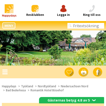
Resklubben
Logga in
Ring till oss
MENY
Toggle
navigation
Happydays
Tyskland
Nordtyskland
Niedersachsen Nord
Bad Bederkesa
Romantik Hotel Bösehof
Gästernas betyg 4.8 av 5
❯