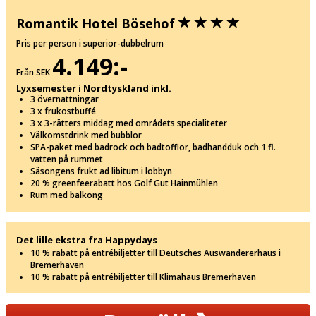
Romantik Hotel Bösehof
Pris per person i superior-dubbelrum
4.149:-
Från SEK
Lyxsemester i Nordtyskland inkl.
3 övernattningar
3 x frukostbuffé
3 x 3-rätters middag med områdets specialiteter
Välkomstdrink med bubblor
SPA-paket med badrock och badtofflor, badhandduk och 1 fl.
vatten på rummet
Säsongens frukt ad libitum i lobbyn
20 % greenfeerabatt hos Golf Gut Hainmühlen
Rum med balkong
Det lille ekstra fra Happydays
10 % rabatt på entrébiljetter till Deutsches Auswandererhaus i
Bremerhaven
10 % rabatt på entrébiljetter till Klimahaus Bremerhaven