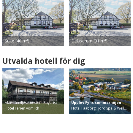
Suite (40 m²)
Deluxerum (31 m²)
Utvalda hotell för dig
Aktiv familjesemester i Bayerisc…
Upplev Fyns sommarnöjen
Hotel Ferien vom Ich
Hotel Faaborg Fjord Spa & Well…