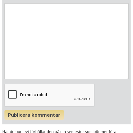
Hotellets GPS-koordinater
E 008&deg; 49.968'
N 53&deg; 37.482'
Publicera kommentar
Har du upplevt förhållanden på din semester som bör medföra