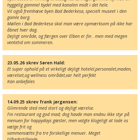
hyggelig gammel bydel med kanalen midt i det hele.

Vil også fremhæve byen Bad Bederkesa, specielt museet i den 
gamle borg. 

Møllen i Bad Bederkesa skal man være opmærksom på ikke har 
åbnet hver dag.

Dejligt område, og færgen over Elben er fin . men med megen 
ventetid om sommeren.
23.05.26 skrev Søren Hald:
Et super ophold på et virkeligt dejligt hotelel,personalet,maden, 
værelset,og wellness området,var helt perfekt

Kan anbefales
14.09.25 skrev frank jørgensen:
Glimrende sted med stort og dejligt værelse.

Fin restaurant og god mad; dog havde man endnu ikke styr på 
menuen for happydays gæster, men valgte klogeligt at lade os 
vælge frit og

sammensætte fra tre forskellige menuer. Meget 
tilfredsstillende.
