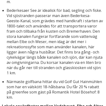
m.
Bederkesaer See är idealisk för bad, segling och fiske.
Vid sjöstranden passerar man även Bederkesa-
Geeste-Kanal, som grävdes med handkraft i starten av
1800-talet och användes för att transportera varor
fram och tillbaka från kusten och Bremerhaven. Den
stora kanalen fungerar fortfarande som vattenväg
mellan Elbe och Weser, men idag är det mer i
rekreationssyfte som man använder kanalen, här
ligger även några husbåtar. Det finns bra gång- och
cykelvägar längs både kanalen och sjön, där kan njuta
av omgivningarna. Du korsar kanalen via en liten bro
när du går ner till stranden och glasskiosken vid sjön:
1 km.
Närmaste golfbana hittar du vid Golf Gut Hainmühlen
som har en välskött 18-hålsbana. Du får 20 % rabatt
på greenfee som gäst på Romantik Hotel Bösehof: 8
km.