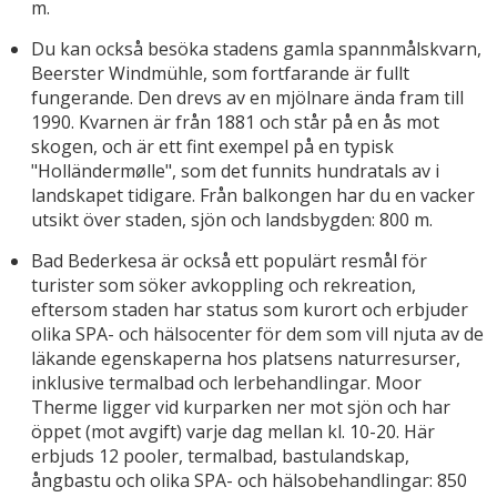
m.
Du kan också besöka stadens gamla spannmålskvarn,
Beerster Windmühle, som fortfarande är fullt
fungerande. Den drevs av en mjölnare ända fram till
1990. Kvarnen är från 1881 och står på en ås mot
skogen, och är ett fint exempel på en typisk
"Holländermølle", som det funnits hundratals av i
landskapet tidigare. Från balkongen har du en vacker
utsikt över staden, sjön och landsbygden: 800 m.
Bad Bederkesa är också ett populärt resmål för
turister som söker avkoppling och rekreation,
eftersom staden har status som kurort och erbjuder
olika SPA- och hälsocenter för dem som vill njuta av de
läkande egenskaperna hos platsens naturresurser,
inklusive termalbad och lerbehandlingar. Moor
Therme ligger vid kurparken ner mot sjön och har
öppet (mot avgift) varje dag mellan kl. 10-20. Här
erbjuds 12 pooler, termalbad, bastulandskap,
ångbastu och olika SPA- och hälsobehandlingar: 850