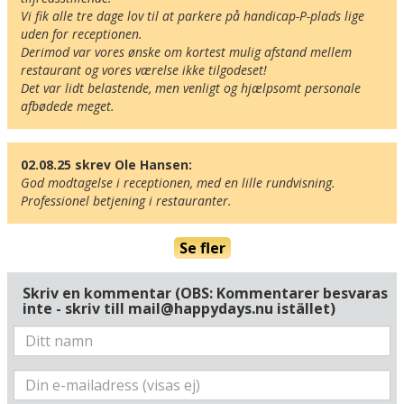
Vi fik alle tre dage lov til at parkere på handicap-P-plads lige 
uden for receptionen.

Derimod var vores ønske om kortest mulig afstand mellem 
Här ligger hotellet
restaurant og vores værelse ikke tilgodeset!

Visa alla Happydays hotell i Tyskland
Det var lidt belastende, men venligt og hjælpsomt personale 
Flygplatser
afbødede meget.
Museer
Radie runt hotellet:
02.08.25 skrev Ole Hansen:
God modtagelse i receptionen, med en lille rundvisning.

Professionel betjening i restauranter.
Hitta vägen till hotellet
Romantik Hotel Bösehof
Se fler
Hauptmann-Böse-Strasse 19
D-27624 Geestland
Tyskland
Skriv en kommentar (OBS: Kommentarer besvaras
inte - skriv till mail@happydays.nu istället)
Din adress
Hitta resvägen
❯