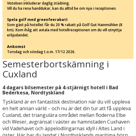
Vistelsen inkluderar daglig städning.
Vill du ha rena handdukar, kan du alltid be om nya i receptionen.
Spela golf med greenfeerabatt
Som gäst på hotellet får du 20 % rabatt på Golf Gut Hainmühlen (8
km). Kom ihåg att avtala med hotellreceptionen om du vill utnyttja
erbjudandet.
Ankomst
Torsdag och söndag t.o.m. 17/12 2026.
Semesterbortskämning i
Cuxland
4 dagars bilsemester på 4-stjärnigt hotell i Bad
Bederkesa, Nordtyskland
Tyskland är en fantastisk destination när du vill uppleva
en helt annan värld – och nu är det din tur att få uppleva
Cuxland, det triangulära området mellan floderna Elbe
och Weser, avgränsat i väster av hamnstaden Cuxhaven
vid Vadehavet och äppelodlingarnas idyll i Altes Land i
öster. Här har du landat i Nordtysklands maritima hörn,