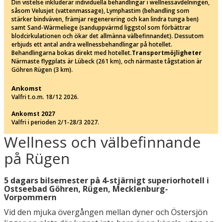
Din vistelse inkluderar individuella behandlingar i wellnessavdelningen,
såsom Velusjet (vattenmassage), Lymphastim (behandling som
stärker bindväven, främjar regenerering och kan lindra tunga ben)
samt Sand-Wärmeliege (sanduppvärmd liggstol som förbättrar
blodcirkulationen och ökar det allmänna välbefinnandet). Dessutom
erbjuds ett antal andra wellnessbehandlingar på hotellet.
Behandlingarna bokas direkt med hotellet.
Transportmöjligheter
Närmaste flygplats är Lübeck (261 km), och närmaste tågstation är
Göhren Rügen (3 km).
Ankomst
Valfri t.o.m. 18/12 2026.
Ankomst 2027
Valfri i perioden 2/1-28/3 2027.
Wellness och välbefinnande
på Rügen
5 dagars bilsemester på 4-stjärnigt superiorhotell i
Ostseebad Göhren, Rügen, Mecklenburg-
Vorpommern
Vid den mjuka övergången mellan dyner och Östersjön