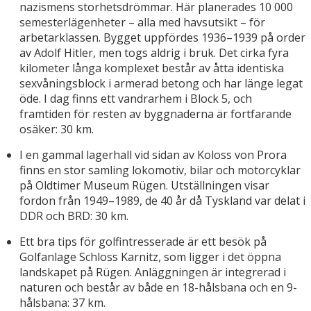
nazismens storhetsdrömmar. Här planerades 10 000
semesterlägenheter – alla med havsutsikt – för
arbetarklassen. Bygget uppfördes 1936–1939 på order
av Adolf Hitler, men togs aldrig i bruk. Det cirka fyra
kilometer långa komplexet består av åtta identiska
sexvåningsblock i armerad betong och har länge legat
öde. I dag finns ett vandrarhem i Block 5, och
framtiden för resten av byggnaderna är fortfarande
osäker: 30 km.
I en gammal lagerhall vid sidan av Koloss von Prora
finns en stor samling lokomotiv, bilar och motorcyklar
på Oldtimer Museum Rügen. Utställningen visar
fordon från 1949–1989, de 40 år då Tyskland var delat i
DDR och BRD: 30 km.
Ett bra tips för golfintresserade är ett besök på
Golfanlage Schloss Karnitz, som ligger i det öppna
landskapet på Rügen. Anläggningen är integrerad i
naturen och består av både en 18-hålsbana och en 9-
hålsbana: 37 km.