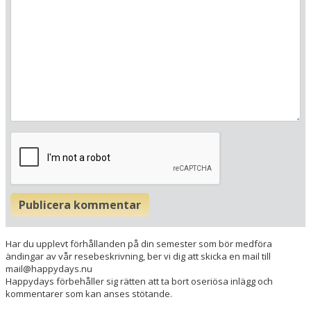
Här ligger hotellet
Visa alla Happydays hotell i Tyskland
Publicera kommentar
Flygplatser
Museer
Har du upplevt förhållanden på din semester som bör medföra
Radie runt hotellet:
ändingar av vår resebeskrivning, ber vi dig att skicka en mail till
mail@happydays.nu
Happydays förbehåller sig rätten att ta bort oseriösa inlägg och
Hitta vägen till hotellet
kommentarer som kan anses stötande.
Santé Royale Rügen Resort