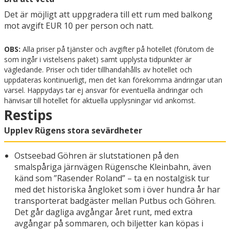
Det är möjligt att uppgradera till ett rum med balkong
mot avgift EUR 10 per person och natt.
OBS:
Alla priser på tjänster och avgifter på hotellet (förutom de
som ingår i vistelsens paket) samt upplysta tidpunkter är
vägledande. Priser och tider tillhandahålls av hotellet och
uppdateras kontinuerligt, men det kan förekomma ändringar utan
varsel. Happydays tar ej ansvar för eventuella ändringar och
hänvisar till hotellet för aktuella upplysningar vid ankomst.
Restips
Upplev Rügens stora sevärdheter
Ostseebad Göhren är slutstationen på den
smalspåriga järnvägen Rügensche Kleinbahn, även
känd som ”Rasender Roland” – ta en nostalgisk tur
med det historiska ångloket som i över hundra år har
transporterat badgäster mellan Putbus och Göhren.
Det går dagliga avgångar året runt, med extra
avgångar på sommaren, och biljetter kan köpas i