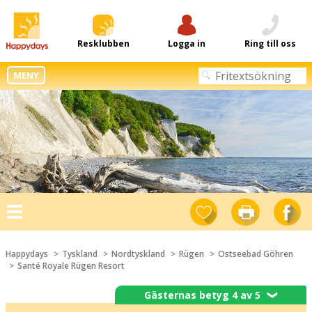
Resklubben
Logga in
Ring till oss
MENY
Toggle
navigation
Happydays
Tyskland
Nordtyskland
Rügen
Ostseebad Göhren
Santé Royale Rügen Resort
Gästernas betyg 4 av 5
❯