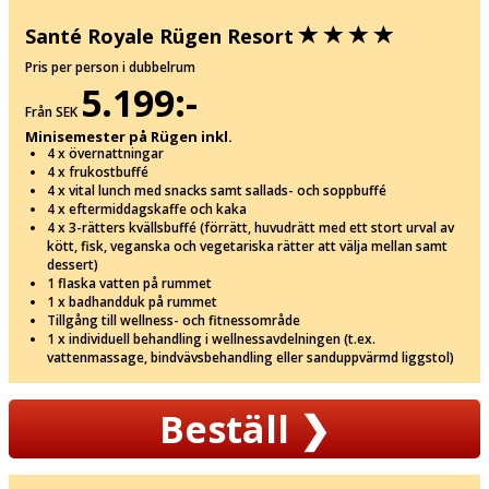
Santé Royale Rügen Resort
Pris per person i dubbelrum
5.199:-
Från SEK
Minisemester på Rügen inkl.
4 x övernattningar
4 x frukostbuffé
4 x vital lunch med snacks samt sallads- och soppbuffé
4 x eftermiddagskaffe och kaka
4 x 3-rätters kvällsbuffé (förrätt, huvudrätt med ett stort urval av
kött, fisk, veganska och vegetariska rätter att välja mellan samt
dessert)
1 flaska vatten på rummet
1 x badhandduk på rummet
Tillgång till wellness- och fitnessområde
1 x individuell behandling i wellnessavdelningen (t.ex.
vattenmassage, bindvävsbehandling eller sanduppvärmd liggstol)
Beställ
❯