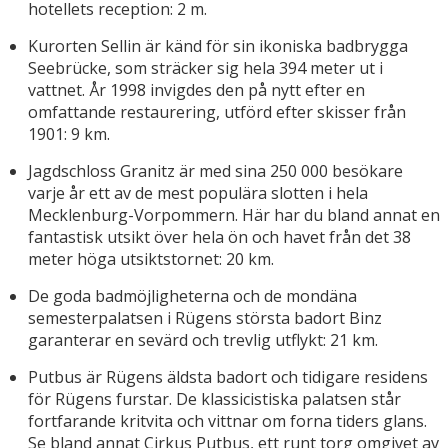
hotellets reception: 2 m.
Kurorten Sellin är känd för sin ikoniska badbrygga
Seebrücke, som sträcker sig hela 394 meter ut i
vattnet. År 1998 invigdes den på nytt efter en
omfattande restaurering, utförd efter skisser från
1901: 9 km.
Jagdschloss Granitz är med sina 250 000 besökare
varje år ett av de mest populära slotten i hela
Mecklenburg-Vorpommern. Här har du bland annat en
fantastisk utsikt över hela ön och havet från det 38
meter höga utsiktstornet: 20 km.
De goda badmöjligheterna och de mondäna
semesterpalatsen i Rügens största badort Binz
garanterar en sevärd och trevlig utflykt: 21 km.
Putbus är Rügens äldsta badort och tidigare residens
för Rügens furstar. De klassicistiska palatsen står
fortfarande kritvita och vittnar om forna tiders glans.
Se bland annat Cirkus Putbus, ett runt torg omgivet av