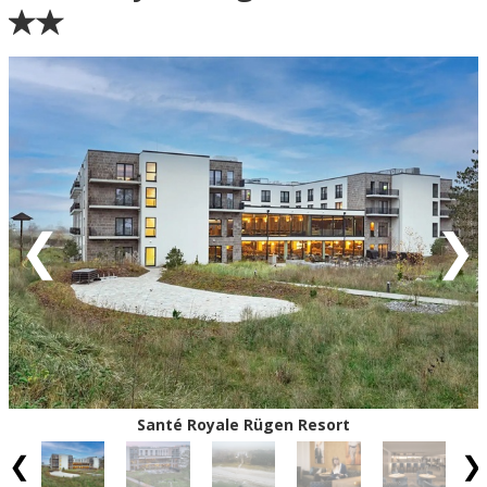
kvällen faller som ett stilla andetag över Östersjön.
Grön = ankomstdatum är ledig (bokning går att
genomföra direkt).
Gul = ankomstdatum är möjligen ledig (kan bokas mot
förfrågan - vi återkommer med definitiv
bokningsbekräftelse).
Röd = ankomstdatum är fullbokad.
Vit = ingen ankomst möjlig
Eventuell rabatt är avdragen från de angivna priserna.
Santé Royale Rügen Resort