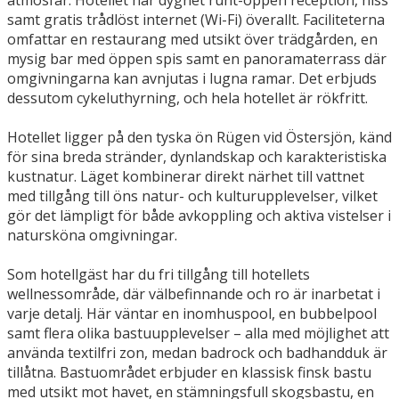
atmosfär. Hotellet har dygnet runt-öppen reception, hiss
samt gratis trådlöst internet (Wi-Fi) överallt. Faciliteterna
omfattar en restaurang med utsikt över trädgården, en
mysig bar med öppen spis samt en panoramaterrass där
omgivningarna kan avnjutas i lugna ramar. Det erbjuds
dessutom cykeluthyrning, och hela hotellet är rökfritt.
Hotellet ligger på den tyska ön Rügen vid Östersjön, känd
för sina breda stränder, dynlandskap och karakteristiska
kustnatur. Läget kombinerar direkt närhet till vattnet
med tillgång till öns natur- och kulturupplevelser, vilket
gör det lämpligt för både avkoppling och aktiva vistelser i
natursköna omgivningar.
Som hotellgäst har du fri tillgång till hotellets
wellnessområde, där välbefinnande och ro är inarbetat i
varje detalj. Här väntar en inomhuspool, en bubbelpool
samt flera olika bastuupplevelser – alla med möjlighet att
använda textilfri zon, medan badrock och badhandduk är
tillåtna. Bastuområdet erbjuder en klassisk finsk bastu
med utsikt mot havet, en stämningsfull skogsbastu, en