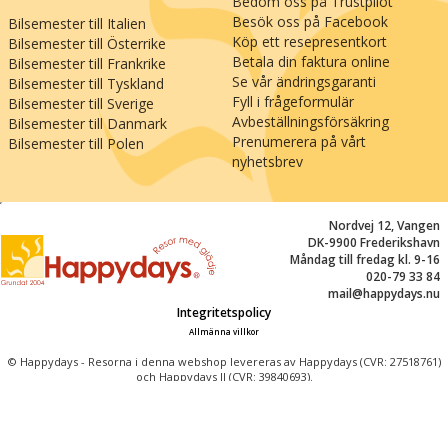
Bedöm oss på Trustpilot
Besök oss på Facebook
Bilsemester till Italien
Köp ett resepresentkort
Bilsemester till Österrike
Betala din faktura online
Bilsemester till Frankrike
Se vår ändringsgaranti
Bilsemester till Tyskland
Fyll i frågeformulär
Bilsemester till Sverige
Avbeställningsförsäkring
Bilsemester till Danmark
Prenumerera på vårt
Bilsemester till Polen
nyhetsbrev
;
Nordvej 12, Vangen
DK-9900 Frederikshavn
Måndag till fredag kl. 9-16
020-79 33 84
mail@happydays.nu
Integritetspolicy
Allmänna villkor
© Happydays - Resorna i denna webshop levereras av Happydays (CVR: 27518761)
och Happydays II (CVR: 39840693).
Happydays är medlem av Danmarks Resegarantifond nr: 1601.