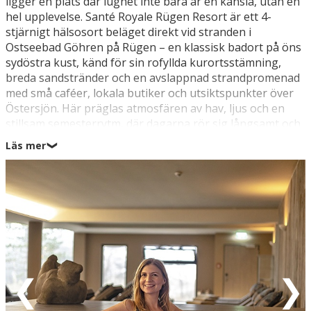
ligger en plats där lugnet inte bara är en känsla, utan en
hel upplevelse. Santé Royale Rügen Resort är ett 4-
stjärnigt hälsosort beläget direkt vid stranden i
Ostseebad Göhren på Rügen – en klassisk badort på öns
sydöstra kust, känd för sin rofyllda kurortsstämning,
breda sandstränder och en avslappnad strandpromenad
med små caféer, lokala butiker och utsiktspunkter över
Östersjön. Här präglas atmosfären av hav, ljus och en
stillsam semesterrytm, där dagarna rör sig långsamt och
naturligt. Resortet är skapat för semesterpar eller
Läs mer
❯
vänner som söker avkoppling, välbefinnande och
fördjupning, och med panoramasauna med havsutsikt,
bio-sauna, ångbad och exklusiva behandlingar väntar en
vistelse där kroppen får ro, och välbefinnandet blir en
genomgående del av upplevelsen.
När du rör dig ut från hotellet öppnar Rügens natur sig
som ett stilla andetag. De långa stränderna och mjuka
dynerna inbjuder till promenader i eget tempo, medan
närliggande pärlor som Binz (21 km) erbjuder klassisk
badortscharm med eleganta promenader och historisk