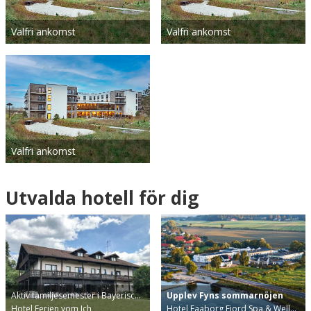
Valfri ankomst
Valfri ankomst
Valfri ankomst
Utvalda hotell för dig
Aktiv familjesemester i Bayerisc…
Upplev Fyns sommarnöjen
Hotel Ferien vom Ich
Hotel Faaborg Fjord Spa & Well…