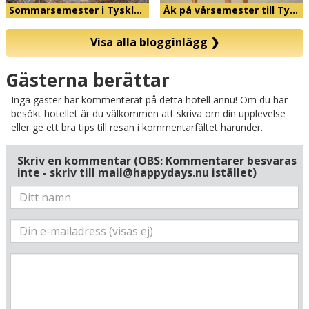
Sommarsemester i Tyskl…
Åk på vårsemester till Ty…
Visa alla blogginlägg
❯
Karta
Gästerna berättar
Inga gäster har kommenterat på detta hotell ännu! Om du har
besökt hotellet är du välkommen att skriva om din upplevelse
eller ge ett bra tips till resan i kommentarfältet härunder.
Skriv en kommentar (OBS: Kommentarer besvaras
inte - skriv till mail@happydays.nu istället)