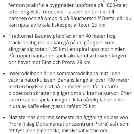
femton praktfulla byggnader uppförda på 1800-talet
efter engelskt föredöme. Ta även en tur ner till
hamnen och gå ombord på Räucherschiff Berta, där du
kan njuta av lokala fiskespecialiteter: 25 km.
Trädtornet Baumwipfelpfad är en 40 meter hög
trädkronstig där du kan gå på en gångbro som
slingrar sig totalt 1,25 km i en spiral upp mot himlen.
På toppen väntar en spektakulär utsikt över skogen
och havet mot Binz och Prora: 28 km.
Inselrodelbahn är en sommarrodelbana mitt i den
vackra naturkulissen. Banans längd är över 700 meter
med en höjdskillnad på 27 meter. Här får du fart i
blodet och skrattar dig igenom sju branta kurvor. Efter
turen kan du spela minigolf, leka på lekplatser eller
njuta av kaffe eller glass i caféet: 29 km.
Nazisternas enorma semesteranläggning Koloss von
Prora (i dag Dokumentationszentrum Prora) står som
ett tyst men gigantiskt, misslyckat vittne om