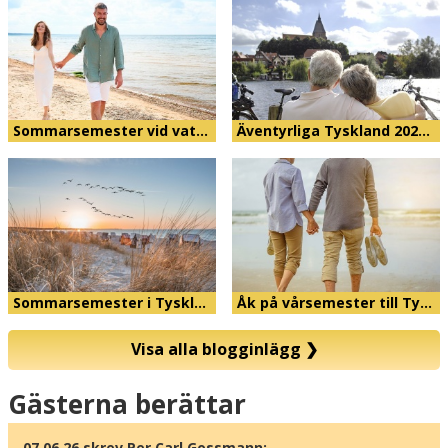
Sommarsemester vid vat…
Äventyrliga Tyskland 202…
Sommarsemester i Tyskl…
Åk på vårsemester till Ty…
Visa alla blogginlägg
❯
Karta
Gästerna berättar
07.06.26 skrev Per Carl Gossmann: