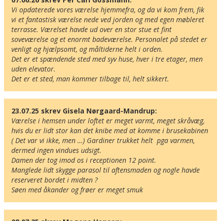
Vi opdaterede vores værelse hjemmefra, og da vi kom frem, fik 
vi et fantastisk værelse nede ved jorden og med egen møbleret 
terrasse. Værelset havde ud over en stor stue et fint 
soveværelse og et enormt badeværelse. Personalet på stedet er 
venligt og hjælpsomt, og måltiderne helt i orden.

Det er et spændende sted med syv huse, hver i tre etager, men 
uden elevator.

Det er et sted, man kommer tilbage til, helt sikkert.
23.07.25 skrev Gisela Nørgaard-Mandrup:
Værelse i hemsen under loftet er meget varmt, meget skråvæg, 
hvis du er lidt stor kan det knibe med at komme i brusekabinen 
( Det var vi ikke, men …) Gardiner trukket helt  pga varmen, 
dermed ingen vindues udsigt. 

Damen der tog imod os i receptionen 12 point. 

Manglede lidt skygge parasol til aftensmaden og nogle havde 
reserveret bordet i midten ? 

Søen med åkander og frøer er meget smuk