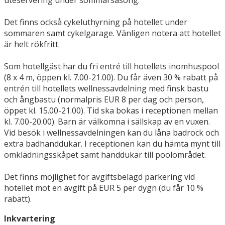
uteservering under sommarsäsong.
Det finns också cykeluthyrning på hotellet under
sommaren samt cykelgarage. Vänligen notera att hotellet
är helt rökfritt.
Som hotellgäst har du fri entré till hotellets inomhuspool
(8 x 4 m, öppen kl. 7.00-21.00). Du får även 30 % rabatt på
entrén till hotellets wellnessavdelning med finsk bastu
och ångbastu (normalpris EUR 8 per dag och person,
öppet kl. 15.00-21.00). Tid ska bokas i receptionen mellan
kl. 7.00-20.00). Barn är välkomna i sällskap av en vuxen.
Vid besök i wellnessavdelningen kan du låna badrock och
extra badhanddukar. I receptionen kan du hämta mynt till
omklädningsskåpet samt handdukar till poolområdet.
Det finns möjlighet för avgiftsbelagd parkering vid
hotellet mot en avgift på EUR 5 per dygn (du får 10 %
rabatt).
Inkvartering