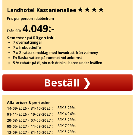
Landhotel Kastanienallee
Pris per person i dubbelrum
4.049:-
Från SEK
Semester på Rügen inkl.
7 övernattningar
7 x frukostbuffé
7 x 2-rätters middag med huvudrätt från valmeny
En flaska vatten på rummet vid ankomst
5 % rabatt på öl, vin och drinks i baren under kvällen
Beställ
❯
Alla priser & perioder
‐
:
SEK 5.299:-
14-09-2026
31-10-2026
‐
:
SEK 4.049:-
01-11-2026
19-03-2027
‐
:
SEK 5.299:-
20-03-2027
07-05-2027
‐
:
SEK 7.099:-
08-05-2027
11-09-2027
‐
:
SEK 5.299:-
12-09-2027
31-10-2027