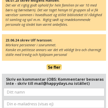
08.07.25 skrev Mogens Hansen:
Det var et rigtig godt ophold for hele familien (vi var 10 med 
børn og børnebørn). Det var taget hensyn til gruppen så vi fik 
værelser sammen i hovedhuset og stillet biblioteket til rådighed 
til samling og spil m.m.  Rigtig sødt og imødekommende 
Här ligger hotellet
personale og stedet kan varmt anbefales.
Visa alla Happydays hotell i Tyskland
Flygplatser
Museer
23.06.24 skrev Ulf Ivarsson:
Mörkare persienner i sovrummet.

Radie runt hotellet:
Kanske en petitesse annars var det ett väldigt bra och charmigt 
ställe med trevlig och hjälpsam personal
Hitta vägen till hotellet
Landhotel Kastanienallee
Se fler
Kastanienallee 1
D-18581 Putbus
Skriv en kommentar (OBS: Kommentarer besvaras
Tyskland
inte - skriv till mail@happydays.nu istället)
Din adress