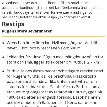
vägledande. Priser och tider tillhandahålls av hotellet och
uppdateras kontinuerligt, men det kan förekomma ändringar utan
varsel. Happydays tar ej ansvar för eventuella ändringar och
hänvisar till hotellet för aktuella upplysningar vid ankomst.
Restips
Rügens stora sevärdheter
Wreechen är en liten lantidyll med gångavstånd till
havet (1 km) och Wreechener-sjön: 600 m.
Leklandet Piratinsel Rügen med mängder av nöjen för
stora och små, ligger strax öster om Putbus: 2,7 km.
Putbus är öns äldsta badort och tidigare residensstad
för Rügens furstar där de praktfulla, klassicistiska
palatsen fortfarande är lika kritvita och vittnar om
stadens forntida status: Se bl.a. Cirkus Putbus som är
ett runt torg omgärdat av femton vita hus byggda på
1800-talet, efter en engelsk förebild. Besök hamnen
och kliv ombord på Räucherschiff Berta där du kan