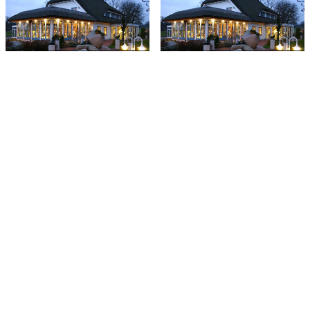
Dubbelrum -
Dubbelrum -
sommarankomst
sommarankomst
Medlemskampanj -
Komfortrum
standardrum
Medlemskampanj -