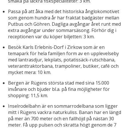
smaka på läckra fiskspecialiteter: 3 km.
Passa på att åka med det historiska ånglokomotivet
som genom hundra år har fraktat badgäster mellan
Putbus och Göhren. Dagliga avgångar året runt med
extra avgångar under sommarsäsong. Förhör dig i
receptionen var du köper biljetten: 3 km.
Besök Karls Erlebnis-Dorf i Zirkow som är en
temapark för hela familjen form av en upplevelseby
med lantrasdjur, lekplats, potatissäck-rutschbana,
veteranttraktorbana, trampoliner, butiker, café och
mycket mera: 10 km.
Bergen är Rügens största stad med sina 15.000
invånare och bjuder bl.a. på fina möjligheter för
shopping: 11,5 km.
Inselrodelbahn är en sommarrodelbana som ligger
mitt i Rügens vackra naturkuliss. Banan har en längd
på mer än 700 meter och en fallhöjd på nästan 30
meter. Få upp pulsen och skratta högt genom de 7