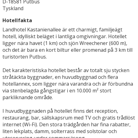
D-18581 Putbus
Tyskland
Hotellfakta
Landhotel Kastanienallee är ett charmigt, familjeägt
hotell, idylliskt beläget i lantliga omgivningar. Hotellet
ligger nära havet (1 km) och sjön Wreechener (600 m),
och det är bara en kort biltur eller promenad på 3 km till
turistorten Putbus.
Det karakteristiska hotellet består av totalt sju stycken
stråtäckta byggnader, en huvudbyggnad och flera
hotellannex, som ligger nära varandra och är förbundna
via stenbelagda gångstigar i en 10.000 m² stort
parkliknande område.
I huvudbyggnaden på hotellet finns det reception,
restaurang, bar, sällskapsrum med TV och gratis trådlöst
internet (Wi-Fi). Den stora trädgården har fina rabatter,
liten lekplats, damm, solterrass med solstolar och