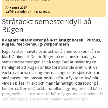
Ankomst 2027
Valfri i perioden 3/1-16/12 2027.
Stråtäckt semesteridyll på
Rügen
8 dagars bilsemester på 4-stjärnigt hotell i Putbus,
Rügen, Mecklenburg-Vorpommern
Fågelkvitter, havets brus och strålande solsken från en
klarblå himmel: Det är Rügen på en somskenadag när
semesterstämningen är på topp! Det är heller ingen
hemlighet att Rügen är lika förtrollande året runt, de
vackra vikarna och lagunerna längs östersjökusten är
små oaser som passar perfekt för utflykter också när
vinden blåser friskt och man får härligt röda rosor på
kinderna. Den stråtäckta hotellanläggningen med både
pool, wellness och stor trädgård ligger mjukt inbäddad i
det pittoreska landskapet mellan havet och sjön
Wreechener, och det är här du ska tillbringa dina