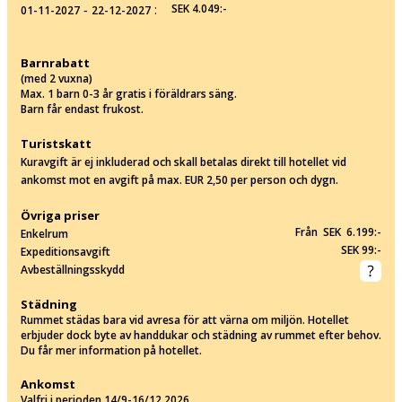
‐
:
SEK 4.049:-
01-11-2027
22-12-2027
Barnrabatt
(med 2 vuxna)
Max. 1 barn 0-3 år gratis i föräldrars säng.
Barn får endast frukost.
Turistskatt
Kuravgift är ej inkluderad och skall betalas direkt till hotellet vid
ankomst mot en avgift på max. EUR 2,50 per person och dygn.
Övriga priser
Från SEK 6.199:-
Enkelrum
SEK 99:-
Expeditionsavgift
Avbeställningsskydd
Städning
Rummet städas bara vid avresa för att värna om miljön. Hotellet
erbjuder dock byte av handdukar och städning av rummet efter behov.
Du får mer information på hotellet.
Ankomst
Valfri i perioden 14/9-16/12 2026.