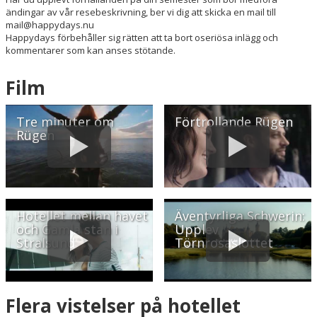
ändingar av vår resebeskrivning, ber vi dig att skicka en mail till
mail@happydays.nu
Happydays förbehåller sig rätten att ta bort oseriösa inlägg och
kommentarer som kan anses stötande.
Film
Tre minuter om
Förtrollande Rügen
Rügen
Hotellet mellan havet
Äventyrliga Schwerin:
och Gamla stan i
Upplev
Stralsund
Törnrosaslottet
Flera vistelser på hotellet