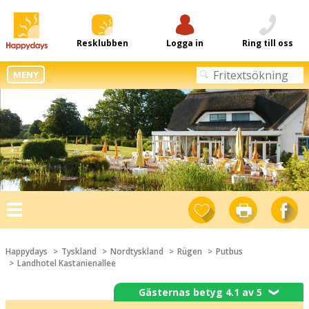
Resklubben
Logga in
Ring till oss
MENY
Toggle
navigation
Happydays
Tyskland
Nordtyskland
Rügen
Putbus
Landhotel Kastanienallee
Gästernas betyg 4.1 av 5
❯