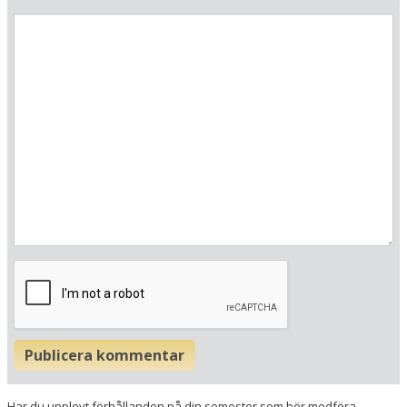
Hitta resvägen
❯
Hotellets GPS-koordinater
E 013&deg; 27.737'
N 54&deg; 20.285'
Publicera kommentar
Har du upplevt förhållanden på din semester som bör medföra