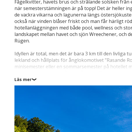
Fågelkvitter, havets brus och strålande solsken frå
när semesterstämningen är på topp! Det är heller ing
de vackra vikarna och lagunerna längs östersjökuste
också när vinden blåser friskt och man får härligt rö
hotellanläggningen med både pool, wellness och stor 
landskapet mellan havet och sjön Wreechener, och de
Rügen.
Idyllen är total, men det är bara 3 km till den livliga 
lekland och hållplats för ånglokomotivet ”Rasande Rola
minisemester eller en sommarsemester på hotellet me
sandstränder. Oavsett årstid så ligger Tysklands allr
med kastanjealléer, gröna bokskogar, vandrings- och c
Läs mer
❯
glittrande blå sjöar – alltsammans omgivet av det för
på upptäcktsfärd på badorter som Sellin (18 km) och 
Jasmund som sedan 2011 finns med på UNESCO:s värld
sträcker sig 117 imponerande meter upp över havet.
Året runt finns det många aktiviteter att välja mellan,
utflykt, vilket du också kan göra på hotellet. På Rüge
islandshästar och låna windsurfingutrustning med mer