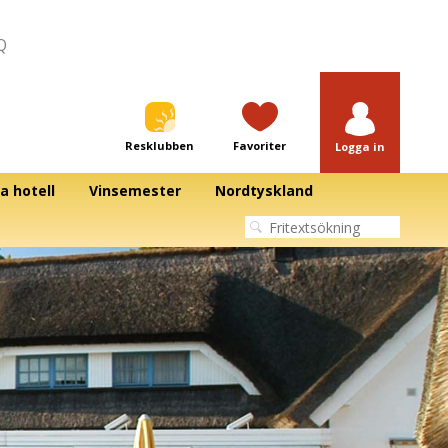
Q
Resklubben
Favoriter
Logga in
a hotell
Vinsemester
Nordtyskland