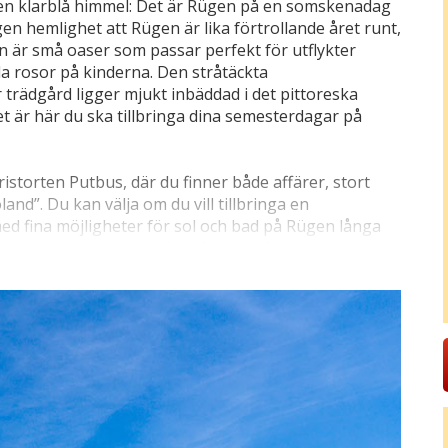
n en klarblå himmel: Det är Rügen på en somskenadag
en hemlighet att Rügen är lika förtrollande året runt,
n är små oaser som passar perfekt för utflykter
da rosor på kinderna. Den stråtäckta
trädgård ligger mjukt inbäddad i det pittoreska
t är här du ska tillbringa dina semesterdagar på
turistorten Putbus, där du finner både affärer, stort
nd”. Du kan välja om du vill tillbringa en
d fina möjligheter för sol och bad på Rügen långa
a vackraste semesterö framför dina fötter och lockar
ykelleder, historiska badorter, vita kritklippor och
änderliga havet. Passa på att göra bilutflykter och gå
Binz (17 km). Insup atmosfären i Nationalpark
sarvslista, här ligger också Königsstuhl som
 det är mycket populärt att hyra cykel och ge sig ut på
n kan du också spela golf, minigolf och tennis, rida på
a. Övriga årstider kan man vandra i naturidyllen och