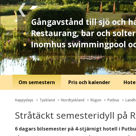
Gångavstånd till sjö och h
Restaurang, bar och solter
Inomhus swimmingpool oc
Om semestern
Pris och kalender
Hotel
Happydays
Tyskland
Nordtyskland
Rügen
Putbus
Landh
Stråtäckt semesteridyll på 
6 dagars bilsemester på 4-stjärnigt hotell i Pu