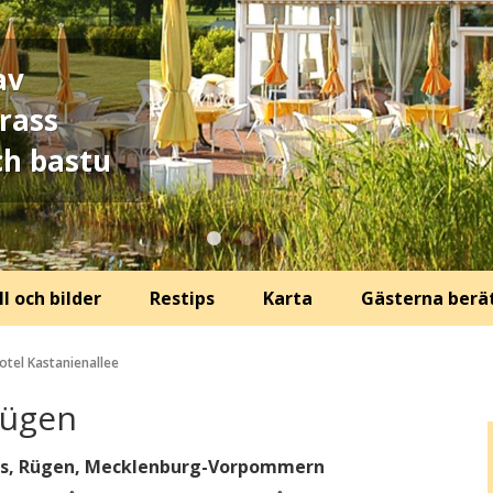
av
rass
h bastu
l och bilder
Restips
Karta
Gästerna berä
otel Kastanienallee
Rügen
tbus, Rügen, Mecklenburg-Vorpommern