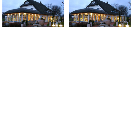
Dubbelrum -
sommarankomst
Dubbelrum
Medlemskampanj -
Komfortrum
standardrum