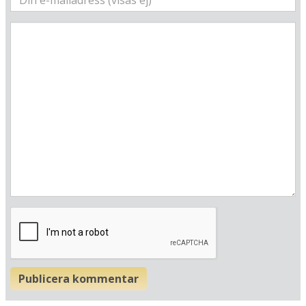
Hitta resvägen
❯
Hotellets GPS-koordinater
E 013&deg; 27.737'
N 54&deg; 20.285'
Publicera kommentar