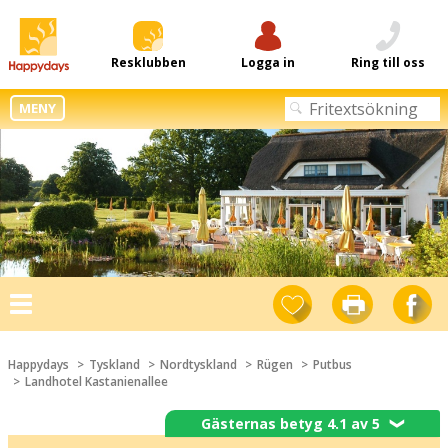
Resklubben
Logga in
Ring till oss
MENY
Toggle
navigation
Happydays
Tyskland
Nordtyskland
Rügen
Putbus
Landhotel Kastanienallee
Gästernas betyg 4.1 av 5
❯