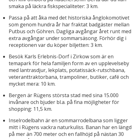
smaka på läckra fiskspecialiteter: 3 km.
Passa på att åka med det historiska ånglokomotivet
som genom hundra år har fraktat badgäster mellan
Putbus och Göhren. Dagliga avgångar året runt med
extra avgångar under sommarsäsong. Förhör dig i
receptionen var du köper biljetten: 3 km.
Besök Karls Erlebnis-Dorf i Zirkow som är en
temapark för hela familjen form av en upplevelseby
med lantrasdjur, lekplats, potatissäck-rutschbana,
veteranttraktorbana, trampoliner, butiker, café och
mycket mera: 10 km.
Bergen är Rügens största stad med sina 15.000
invånare och bjuder bl.a. på fina möjligheter för
shopping: 11,5 km.
Inselrodelbahn är en sommarrodelbana som ligger
mitt i Rügens vackra naturkuliss. Banan har en längd
på mer än 700 meter och en fallhöjd på nästan 30