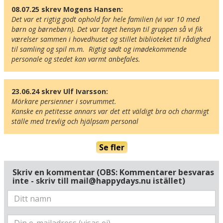
08.07.25 skrev Mogens Hansen:
Det var et rigtig godt ophold for hele familien (vi var 10 med 
børn og børnebørn). Det var taget hensyn til gruppen så vi fik 
værelser sammen i hovedhuset og stillet biblioteket til rådighed 
til samling og spil m.m.  Rigtig sødt og imødekommende 
Här ligger hotellet
personale og stedet kan varmt anbefales.
Visa alla Happydays hotell i Tyskland
Flygplatser
Museer
23.06.24 skrev Ulf Ivarsson:
Mörkare persienner i sovrummet.

Radie runt hotellet:
Kanske en petitesse annars var det ett väldigt bra och charmigt 
ställe med trevlig och hjälpsam personal
Hitta vägen till hotellet
Landhotel Kastanienallee
Se fler
Kastanienallee 1
D-18581 Putbus
Skriv en kommentar (OBS: Kommentarer besvaras
Tyskland
inte - skriv till mail@happydays.nu istället)
Din adress