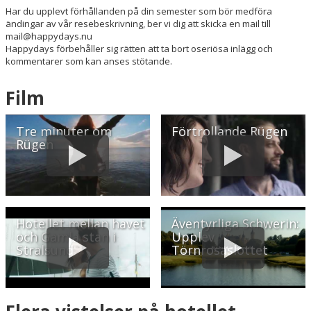
Har du upplevt förhållanden på din semester som bör medföra
ändingar av vår resebeskrivning, ber vi dig att skicka en mail till
mail@happydays.nu
Happydays förbehåller sig rätten att ta bort oseriösa inlägg och
kommentarer som kan anses stötande.
Film
Tre minuter om
Förtrollande Rügen
Rügen
Hotellet mellan havet
Äventyrliga Schwerin:
och Gamla stan i
Upplev
Stralsund
Törnrosaslottet