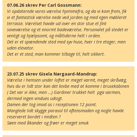
07.06.26 skrev Per Carl Gossmann:
Vi opdaterede vores værelse hjemmefra, og da vi kom frem, fik 
vi et fantastisk værelse nede ved jorden og med egen møbleret 
terrasse. Værelset havde ud over en stor stue et fint 
soveværelse og et enormt badeværelse. Personalet på stedet er 
venligt og hjælpsomt, og måltiderne helt i orden.

Det er et spændende sted med syv huse, hver i tre etager, men 
uden elevator.

Det er et sted, man kommer tilbage til, helt sikkert.
23.07.25 skrev Gisela Nørgaard-Mandrup:
Værelse i hemsen under loftet er meget varmt, meget skråvæg, 
hvis du er lidt stor kan det knibe med at komme i brusekabinen 
( Det var vi ikke, men …) Gardiner trukket helt  pga varmen, 
dermed ingen vindues udsigt. 

Damen der tog imod os i receptionen 12 point. 

Manglede lidt skygge parasol til aftensmaden og nogle havde 
reserveret bordet i midten ? 

Søen med åkander og frøer er meget smuk