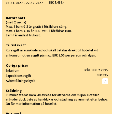
‐
:
SEK 1.499:-
01-11-2027
22-12-2027
Barnrabatt
(med 2 vuxna)
Max. 1 barn 0-3 år gratis i föräldrars säng.
Max. 1 barn 4-16 år SEK. 799:- i föräldras rum.
Barn får endast frukost.
Turistskatt
Kuravgift är ej inkluderad och skall betalas direkt till hotellet vid
ankomst mot en avgift på max. EUR 2,50 per person och dygn.
Övriga priser
Från SEK 2.299:-
Enkelrum
SEK 99:-
Expeditionsavgift
Avbeställningsskydd
Städning
Rummet städas bara vid avresa för att värna om miljön. Hotellet
erbjuder dock byte av handdukar och städning av rummet efter behov.
Du får mer information på hotellet.
Ankomst