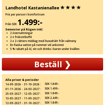
Landhotel Kastanienallee
Pris per person i komfortrum
1.499:-
Från SEK
Semester på Rügen inkl.
2 övernattningar
2 x frukostbuffé
2 x 2-rätters middag med huvudrätt från valmeny
En flaska vatten på rummet vid ankomst
5 % rabatt på öl, vin och drinks i baren under kvällen
Beställ
❯
Alla priser & perioder
‐
:
SEK 1.849:-
14-09-2026
31-10-2026
‐
:
SEK 1.499:-
01-11-2026
24-03-2027
‐
:
SEK 1.849:-
25-03-2027
12-05-2027
‐
:
SEK 2.449:-
13-05-2027
11-09-2027
‐
:
SEK 1.849:-
12-09-2027
31-10-2027