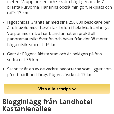
meter. Få upp pulsen och skratta högt genom de 7
branta kurvorna. Här finns också minigolf, lekplats och
café: 13 km.
Jagdschloss Granitz är med sina 250.000 besökare per
år ett av de mest besökta slotten i hela Mecklenburg-
Vorpommern. Du har bland annat en praktfull
panoramautsikt över ön och havet från det 38 meter
höga utsiktstornet: 16 km.
Garz är Rügens äldsta stad och är belägen på öns
södra del: 35 km.
Sassnitz är en av de vackra badorterna som ligger som
på ett pärlband längs Rügens östkust: 17 km.
Visa alla restips
Blogginlägg från Landhotel
Kastanienallee