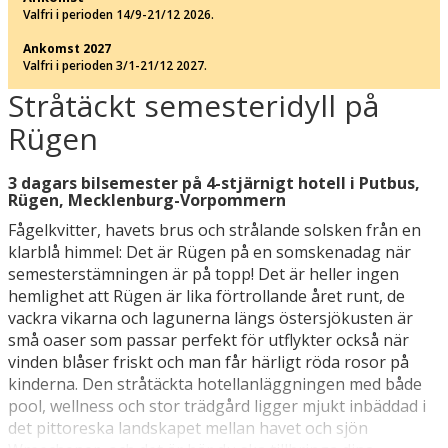
Valfri i perioden 14/9-21/12 2026.
Ankomst 2027
Valfri i perioden 3/1-21/12 2027.
Stråtäckt semesteridyll på
Rügen
3 dagars bilsemester på 4-stjärnigt hotell i Putbus,
Rügen, Mecklenburg-Vorpommern
Fågelkvitter, havets brus och strålande solsken från en
klarblå himmel: Det är Rügen på en somskenadag när
semesterstämningen är på topp! Det är heller ingen
hemlighet att Rügen är lika förtrollande året runt, de
vackra vikarna och lagunerna längs östersjökusten är
små oaser som passar perfekt för utflykter också när
vinden blåser friskt och man får härligt röda rosor på
kinderna. Den stråtäckta hotellanläggningen med både
pool, wellness och stor trädgård ligger mjukt inbäddad i
det pittoreska landskapet mellan havet och sjön