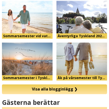
Sommarsemester vid vat…
Äventyrliga Tyskland 202…
Sommarsemester i Tyskl…
Åk på vårsemester till Ty…
Visa alla blogginlägg
❯
Karta
Gästerna berättar