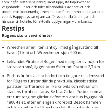
som ingår i vistelsens paket) samt upplysta tidpunkter är
vägledande. Priser och tider tillhandahålls av hotellet och
uppdateras kontinuerligt, men det kan förekomma ändringar utan
varsel. Happydays tar ej ansvar för eventuella ändringar och
hänvisar till hotellet för aktuella upplysningar vid ankomst.
Restips
Rügens stora sevärdheter
Wreechen är en liten lantidyll med gångavstånd till
havet (1 km) och Wreechener-sjön: 600 m.
Leklandet Piratinsel Rügen med mängder av nöjen för
stora och små, ligger strax öster om Putbus: 2,7 km.
Putbus är öns äldsta badort och tidigare residensstad
för Rügens furstar där de praktfulla, klassicistiska
palatsen fortfarande är lika kritvita och vittnar om
stadens forntida status: Se bl.a. Cirkus Putbus som är
ett runt torg omgärdat av femton vita hus byggda på
1800-talet, efter en engelsk förebild. Besök hamnen
och kliv ombord på Räucherschiff Berta där du kan