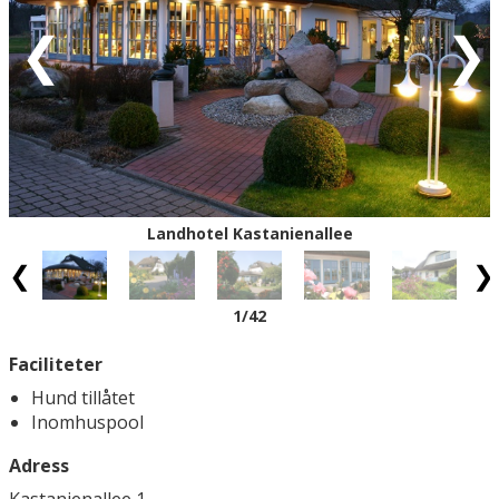
Eventuell rabatt är avdragen från de angivna priserna.
Landhotel Kastanienallee
1
/42
Faciliteter
Hund tillåtet
Inomhuspool
Adress