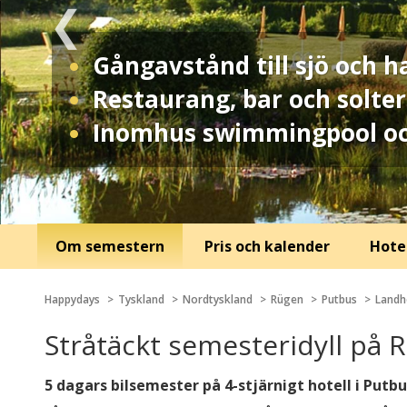
Gångavstånd till sjö och h
Restaurang, bar och solter
Inomhus swimmingpool oc
Om semestern
Pris och kalender
Hotel
Happydays
Tyskland
Nordtyskland
Rügen
Putbus
Landh
Stråtäckt semesteridyll på 
5 dagars bilsemester på 4-stjärnigt hotell i Pu