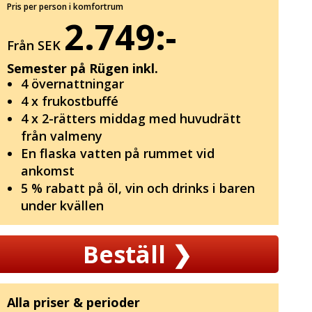
Pris per person i komfortrum
2.749:-
Från SEK
Semester på Rügen inkl.
4 övernattningar
4 x frukostbuffé
4 x 2-rätters middag med huvudrätt
från valmeny
En flaska vatten på rummet vid
ankomst
5 % rabatt på öl, vin och drinks i baren
under kvällen
Beställ
❯
Alla priser & perioder