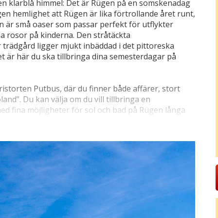
n en klarblå himmel: Det är Rügen på en somskenadag
en hemlighet att Rügen är lika förtrollande året runt,
n är små oaser som passar perfekt för utflykter
da rosor på kinderna. Den stråtäckta
trädgård ligger mjukt inbäddad i det pittoreska
t är här du ska tillbringa dina semesterdagar på
turistorten Putbus, där du finner både affärer, stort
nd”. Du kan välja om du vill tillbringa en
d fina möjligheter för sol och bad på Rügen långa
a vackraste semesterö framför dina fötter och lockar
ykelleder, historiska badorter, vita kritklippor och
änderliga havet. Passa på att göra bilutflykter och gå
Binz (17 km). Insup atmosfären i Nationalpark
sarvslista, här ligger också Königsstuhl som
 det är mycket populärt att hyra cykel och ge sig ut på
n kan du också spela golf, minigolf och tennis, rida på
a. Övriga årstider kan man vandra i naturidyllen och