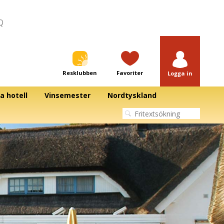
Q
Resklubben
Favoriter
Logga in
a hotell
Vinsemester
Nordtyskland