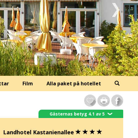
ttar
Film
Alla paket på hotellet
Gästernas betyg 4.1 av 5
❯
Landhotel Kastanienallee