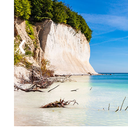
göra en utflykt till den historiska Hansastaden Stra
världsarvslistade Gamla stan med mängder av praktf
upplevelserik semester på Rügen!