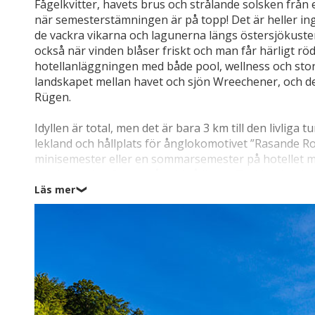
Fågelkvitter, havets brus och strålande solsken frå
när semesterstämningen är på topp! Det är heller ing
de vackra vikarna och lagunerna längs östersjökuste
också när vinden blåser friskt och man får härligt rö
hotellanläggningen med både pool, wellness och stor 
landskapet mellan havet och sjön Wreechener, och de
Rügen.
Idyllen är total, men det är bara 3 km till den livliga 
lekland och hållplats för ånglokomotivet ”Rasande Rola
minisemester eller en sommarsemester på hotellet me
sandstränder. Oavsett årstid så ligger Tysklands allr
med kastanjealléer, gröna bokskogar, vandrings- och c
Läs mer
❯
glittrande blå sjöar – alltsammans omgivet av det för
på upptäcktsfärd på badorter som Sellin (18 km) och 
Jasmund som sedan 2011 finns med på UNESCO:s värld
sträcker sig 117 imponerande meter upp över havet.
Året runt finns det många aktiviteter att välja mellan,
utflykt, vilket du också kan göra på hotellet. På Rüge
islandshästar och låna windsurfingutrustning med mer