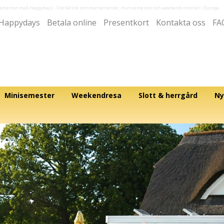
semester med Happydays
- lite bättre sommarsemester, minisemester och weekendvistelser i Europa
Happydays
Betala online
Presentkort
Kontakta oss
FA
Minisemester
Weekendresa
Slott & herrgård
Ny