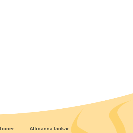
tioner
Allmänna länkar