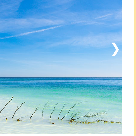
lsund (33 km) och insupa stämningen i den
ulla medeltidsbyggnader. Se fram emot en