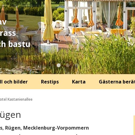
av
rass
h bastu
l och bilder
Restips
Karta
Gästerna berä
otel Kastanienallee
Rügen
tbus, Rügen, Mecklenburg-Vorpommern