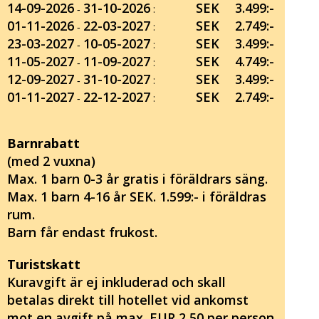
14-09-2026
31-10-2026
SEK
3.499:-
‐
:
01-11-2026
22-03-2027
SEK
2.749:-
‐
:
23-03-2027
10-05-2027
SEK
3.499:-
‐
:
11-05-2027
11-09-2027
SEK
4.749:-
‐
:
12-09-2027
31-10-2027
SEK
3.499:-
‐
:
01-11-2027
22-12-2027
SEK
2.749:-
‐
:
Barnrabatt
(med 2 vuxna)
Max. 1 barn 0-3 år gratis i föräldrars säng.
Max. 1 barn 4-16 år SEK. 1.599:- i föräldras
rum.
Barn får endast frukost.
Turistskatt
Kuravgift är ej inkluderad och skall
betalas direkt till hotellet vid ankomst
mot en avgift på max. EUR 2,50 per person