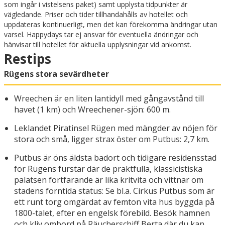
som ingår i vistelsens paket) samt upplysta tidpunkter är
vägledande. Priser och tider tillhandahålls av hotellet och
uppdateras kontinuerligt, men det kan förekomma ändringar utan
varsel. Happydays tar ej ansvar för eventuella ändringar och
hänvisar till hotellet för aktuella upplysningar vid ankomst.
Restips
Rügens stora sevärdheter
Wreechen är en liten lantidyll med gångavstånd till
havet (1 km) och Wreechener-sjön: 600 m.
Leklandet Piratinsel Rügen med mängder av nöjen för
stora och små, ligger strax öster om Putbus: 2,7 km.
Putbus är öns äldsta badort och tidigare residensstad
för Rügens furstar där de praktfulla, klassicistiska
palatsen fortfarande är lika kritvita och vittnar om
stadens forntida status: Se bl.a. Cirkus Putbus som är
ett runt torg omgärdat av femton vita hus byggda på
1800-talet, efter en engelsk förebild. Besök hamnen
och kliv ombord på Räucherschiff Berta där du kan