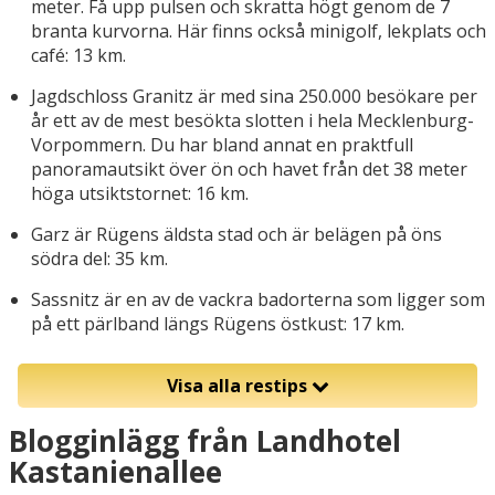
meter. Få upp pulsen och skratta högt genom de 7
branta kurvorna. Här finns också minigolf, lekplats och
café: 13 km.
Jagdschloss Granitz är med sina 250.000 besökare per
år ett av de mest besökta slotten i hela Mecklenburg-
Vorpommern. Du har bland annat en praktfull
panoramautsikt över ön och havet från det 38 meter
höga utsiktstornet: 16 km.
Garz är Rügens äldsta stad och är belägen på öns
södra del: 35 km.
Sassnitz är en av de vackra badorterna som ligger som
på ett pärlband längs Rügens östkust: 17 km.
Visa alla restips
Blogginlägg från Landhotel
Kastanienallee