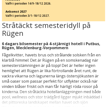
Valfri i perioden 14/9-18/12 2026.
Ankomst 2027
Valfri i perioden 3/1-18/12 2027.
Stråtäckt semesteridyll på
Rügen
6 dagars bilsemester på 4-stjärnigt hotell i Putbus,
Rügen, Mecklenburg-Vorpommern
Fågelkvitter, havets brus och strålande solsken från en
klarblå himmel: Det är Rügen på en somskenadag när
semesterstämningen är på topp! Det är heller ingen
hemlighet att Rügen är lika förtrollande året runt, de
vackra vikarna och lagunerna längs östersjökusten är
små oaser som passar perfekt för utflykter också när
vinden blåser friskt och man får härligt röda rosor på
kinderna. Den stråtäckta hotellanläggningen med både
pool, wellness och stor trädgård ligger mjukt inbäddad i
det pittoreska landskapet mellan havet och sjön