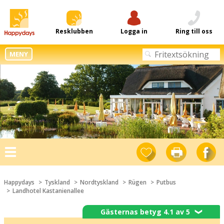
Resklubben
Logga in
Ring till oss
MENY
Toggle
navigation
Happydays
Tyskland
Nordtyskland
Rügen
Putbus
Landhotel Kastanienallee
Gästernas betyg 4.1 av 5
❯