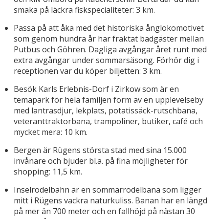
smaka på läckra fiskspecialiteter: 3 km.
Passa på att åka med det historiska ånglokomotivet
som genom hundra år har fraktat badgäster mellan
Putbus och Göhren. Dagliga avgångar året runt med
extra avgångar under sommarsäsong. Förhör dig i
receptionen var du köper biljetten: 3 km.
Besök Karls Erlebnis-Dorf i Zirkow som är en
temapark för hela familjen form av en upplevelseby
med lantrasdjur, lekplats, potatissäck-rutschbana,
veteranttraktorbana, trampoliner, butiker, café och
mycket mera: 10 km.
Bergen är Rügens största stad med sina 15.000
invånare och bjuder bl.a. på fina möjligheter för
shopping: 11,5 km.
Inselrodelbahn är en sommarrodelbana som ligger
mitt i Rügens vackra naturkuliss. Banan har en längd
på mer än 700 meter och en fallhöjd på nästan 30