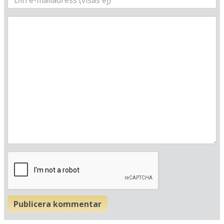
Hitta resvägen
❯
Hotellets GPS-koordinater
E 013&deg; 27.737'
N 54&deg; 20.285'
Publicera kommentar