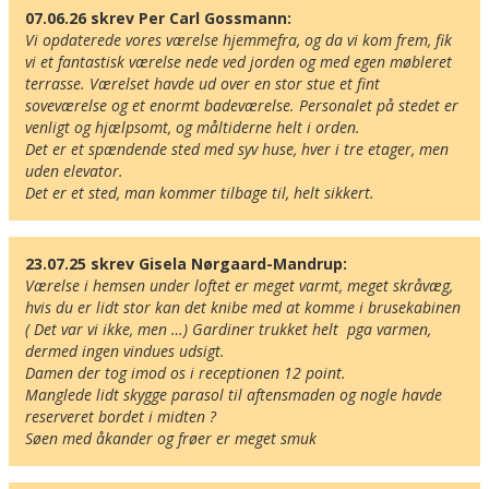
07.06.26 skrev Per Carl Gossmann:
Vi opdaterede vores værelse hjemmefra, og da vi kom frem, fik 
vi et fantastisk værelse nede ved jorden og med egen møbleret 
terrasse. Værelset havde ud over en stor stue et fint 
soveværelse og et enormt badeværelse. Personalet på stedet er 
venligt og hjælpsomt, og måltiderne helt i orden.

Det er et spændende sted med syv huse, hver i tre etager, men 
uden elevator.

Det er et sted, man kommer tilbage til, helt sikkert.
23.07.25 skrev Gisela Nørgaard-Mandrup:
Værelse i hemsen under loftet er meget varmt, meget skråvæg, 
hvis du er lidt stor kan det knibe med at komme i brusekabinen 
( Det var vi ikke, men …) Gardiner trukket helt  pga varmen, 
dermed ingen vindues udsigt. 

Damen der tog imod os i receptionen 12 point. 

Manglede lidt skygge parasol til aftensmaden og nogle havde 
reserveret bordet i midten ? 

Søen med åkander og frøer er meget smuk