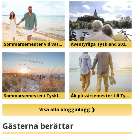
Sommarsemester vid vat…
Äventyrliga Tyskland 202…
Sommarsemester i Tyskl…
Åk på vårsemester till Ty…
Visa alla blogginlägg
❯
Karta
Gästerna berättar