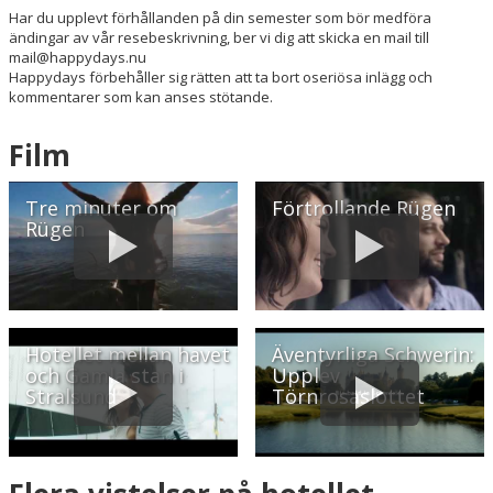
Har du upplevt förhållanden på din semester som bör medföra
ändingar av vår resebeskrivning, ber vi dig att skicka en mail till
mail@happydays.nu
Happydays förbehåller sig rätten att ta bort oseriösa inlägg och
kommentarer som kan anses stötande.
Film
Tre minuter om
Förtrollande Rügen
Rügen
Hotellet mellan havet
Äventyrliga Schwerin:
och Gamla stan i
Upplev
Stralsund
Törnrosaslottet