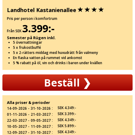
Landhotel Kastanienallee
Pris per person i komfortrum
3.399:-
Från SEK
Semester på Rügen inkl.
5 övernattningar
5 x frukostbuffé
5 x 2-rätters middag med huvudrätt från valmeny
En flaska vatten på rummet vid ankomst
5 % rabatt på öl, vin och drinks i baren under kvällen
Beställ
❯
Alla priser & perioder
‐
:
SEK 4.349:-
14-09-2026
31-10-2026
‐
:
SEK 3.399:-
01-11-2026
21-03-2027
‐
:
SEK 4.349:-
22-03-2027
09-05-2027
‐
:
SEK 5.899:-
10-05-2027
11-09-2027
‐
:
SEK 4.349:-
12-09-2027
31-10-2027