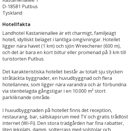
Kastanienallee 1
D-18581 Putbus
Tyskland
Hotellfakta
Landhotel Kastanienallee är ett charmigt, familjeägt
hotell, idylliskt beläget i lantliga omgivningar. Hotellet
ligger nära havet (1 km) och sjön Wreechener (600 m),
och det är bara en kort biltur eller promenad på 3 km till
turistorten Putbus.
Det karakteristiska hotellet består av totalt sju stycken
stråtäckta byggnader, en huvudbyggnad och flera
hotellannex, som ligger nära varandra och är förbundna
via stenbelagda gångstigar i en 10.000 m² stort
parkliknande område.
I huvudbyggnaden på hotellet finns det reception,
restaurang, bar, sällskapsrum med TV och gratis trådlöst
internet (Wi-Fi). Den stora trädgården har fina rabatter,
liten lekplats, damm, solterrass med solstolar och