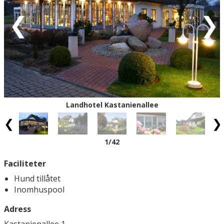
Eventuell rabatt är avdragen från de angivna priserna.
Landhotel Kastanienallee
1
/42
Faciliteter
Hund tillåtet
Inomhuspool
Adress