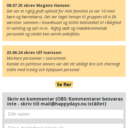
08.07.25 skrev Mogens Hansen:
Det var et rigtig godt ophold for hele familien (vi var 10 med 
børn og børnebørn). Det var taget hensyn til gruppen så vi fik 
værelser sammen i hovedhuset og stillet biblioteket til rådighed 
til samling og spil m.m.  Rigtig sødt og imødekommende 
Här ligger hotellet
personale og stedet kan varmt anbefales.
Visa alla Happydays hotell i Tyskland
Flygplatser
Museer
23.06.24 skrev Ulf Ivarsson:
Mörkare persienner i sovrummet.

Radie runt hotellet:
Kanske en petitesse annars var det ett väldigt bra och charmigt 
ställe med trevlig och hjälpsam personal
Hitta vägen till hotellet
Landhotel Kastanienallee
Se fler
Kastanienallee 1
D-18581 Putbus
Skriv en kommentar (OBS: Kommentarer besvaras
Tyskland
inte - skriv till mail@happydays.nu istället)
Din adress