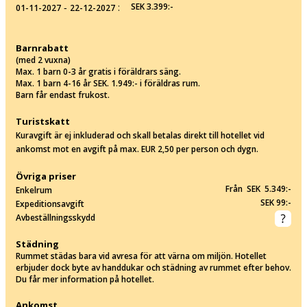
‐
:
SEK 3.399:-
01-11-2027
22-12-2027
Barnrabatt
(med 2 vuxna)
Max. 1 barn 0-3 år gratis i föräldrars säng.
Max. 1 barn 4-16 år SEK. 1.949:- i föräldras rum.
Barn får endast frukost.
Turistskatt
Kuravgift är ej inkluderad och skall betalas direkt till hotellet vid
ankomst mot en avgift på max. EUR 2,50 per person och dygn.
Övriga priser
Från SEK 5.349:-
Enkelrum
SEK 99:-
Expeditionsavgift
Avbeställningsskydd
Städning
Rummet städas bara vid avresa för att värna om miljön. Hotellet
erbjuder dock byte av handdukar och städning av rummet efter behov.
Du får mer information på hotellet.
Ankomst