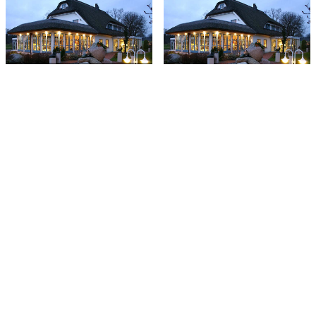
Dubbelrum -
sommarankomst
Dubbelrum
Medlemskampanj -
Komfortrum
standardrum