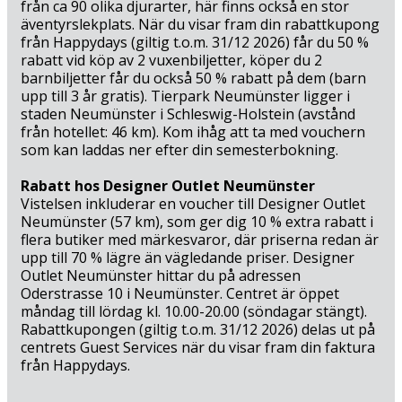
från ca 90 olika djurarter, här finns också en stor
äventyrslekplats. När du visar fram din rabattkupong
från Happydays (giltig t.o.m. 31/12 2026) får du 50 %
rabatt vid köp av 2 vuxenbiljetter, köper du 2
barnbiljetter får du också 50 % rabatt på dem (barn
upp till 3 år gratis). Tierpark Neumünster ligger i
staden Neumünster i Schleswig-Holstein (avstånd
från hotellet: 46 km). Kom ihåg att ta med vouchern
som kan laddas ner efter din semesterbokning.
Rabatt hos Designer Outlet Neumünster
Vistelsen inkluderar en voucher till Designer Outlet
Neumünster (57 km), som ger dig 10 % extra rabatt i
flera butiker med märkesvaror, där priserna redan är
upp till 70 % lägre än vägledande priser. Designer
Outlet Neumünster hittar du på adressen
Oderstrasse 10 i Neumünster. Centret är öppet
måndag till lördag kl. 10.00-20.00 (söndagar stängt).
Rabattkupongen (giltig t.o.m. 31/12 2026) delas ut på
centrets Guest Services när du visar fram din faktura
från Happydays.