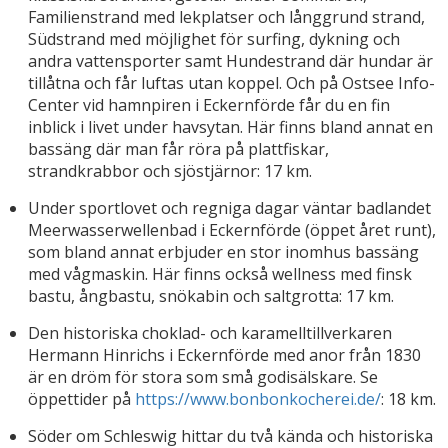
Familienstrand med lekplatser och långgrund strand,
Südstrand med möjlighet för surfing, dykning och
andra vattensporter samt Hundestrand där hundar är
tillåtna och får luftas utan koppel. Och på Ostsee Info-
Center vid hamnpiren i Eckernförde får du en fin
inblick i livet under havsytan. Här finns bland annat en
bassäng där man får röra på plattfiskar,
strandkrabbor och sjöstjärnor: 17 km.
Under sportlovet och regniga dagar väntar badlandet
Meerwasserwellenbad i Eckernförde (öppet året runt),
som bland annat erbjuder en stor inomhus bassäng
med vågmaskin. Här finns också wellness med finsk
bastu, ångbastu, snökabin och saltgrotta: 17 km.
Den historiska choklad- och karamelltillverkaren
Hermann Hinrichs i Eckernförde med anor från 1830
är en dröm för stora som små godisälskare. Se
öppettider på
https://www.bonbonkocherei.de/
: 18 km.
Söder om Schleswig hittar du två kända och historiska