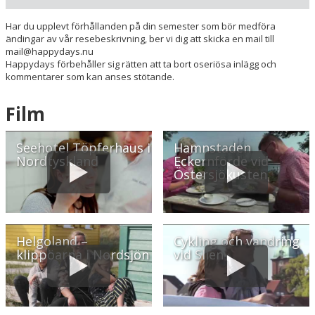
Din adress
Har du upplevt förhållanden på din semester som bör medföra
ändingar av vår resebeskrivning, ber vi dig att skicka en mail till
mail@happydays.nu
Hitta resvägen
❯
Happydays förbehåller sig rätten att ta bort oseriösa inlägg och
kommentarer som kan anses stötande.
Hotellets GPS-koordinater
Film
E 009&deg; 40.628'
N 54&deg; 22.832'
Seehotel Töpferhaus i
Hamnstaden
Nordtyskland
Eckernförde vid
Östersjökusten
Helgoland –
Cykling och vandring
klippöarna i Nordsjön
vid Slien