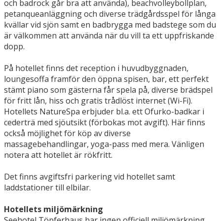
och badrock går bra att använda), beachvolleybollplan,
petanqueanläggning och diverse trädgårdsspel för långa
kvällar vid sjön samt en badbrygga med badstege som du
är välkommen att använda när du vill ta ett uppfriskande
dopp.
På hotellet finns det reception i huvudbyggnaden,
loungesoffa framför den öppna spisen, bar, ett perfekt
stämt piano som gästerna får spela på, diverse brädspel
för fritt lån, hiss och gratis trådlöst internet (Wi-Fi).
Hotellets NatureSpa erbjuder bl.a. ett Ofurko-badkar i
cederträ med sjöutsikt (förbokas mot avgift). Här finns
också möjlighet för köp av diverse
massagebehandlingar, yoga-pass med mera. Vänligen
notera att hotellet är rökfritt.
Det finns avgiftsfri parkering vid hotellet samt
laddstationer till elbilar.
Hotellets miljömärkning
Seehotel Töpferhaus har ingen officiell miljömärkning,