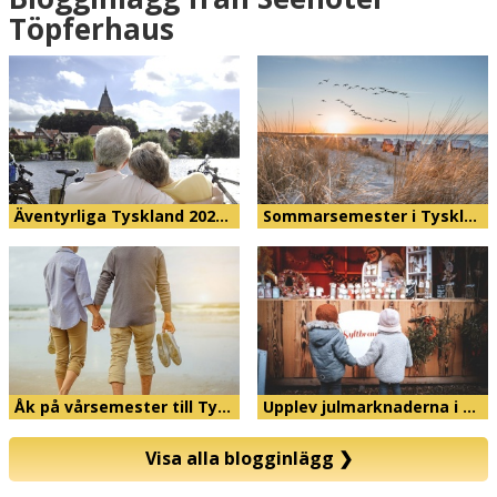
Töpferhaus
Äventyrliga Tyskland 202…
Sommarsemester i Tyskl…
Åk på vårsemester till Ty…
Upplev julmarknaderna i …
Visa alla blogginlägg
❯