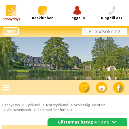
Resklubben
Logga in
Ring till oss
MENY
Toggle
navigation
Happydays
Tyskland
Nordtyskland
Schleswig-Holstein
Alt Duvenstedt
Seehotel Töpferhaus
Gästernas betyg 4.1 av 5
❯