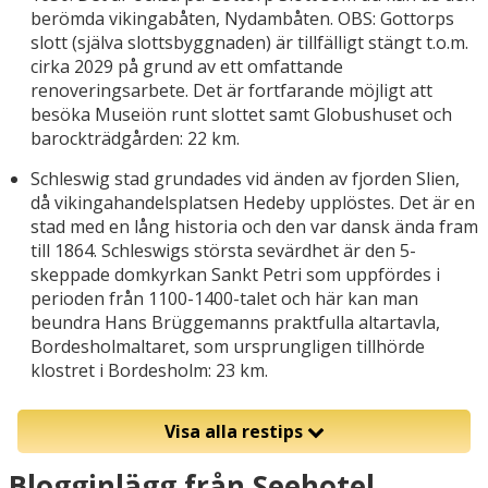
berömda vikingabåten, Nydambåten. OBS: Gottorps
slott (själva slottsbyggnaden) är tillfälligt stängt t.o.m.
cirka 2029 på grund av ett omfattande
renoveringsarbete. Det är fortfarande möjligt att
besöka Museiön runt slottet samt Globushuset och
barockträdgården: 22 km.
Schleswig stad grundades vid änden av fjorden Slien,
då vikingahandelsplatsen Hedeby upplöstes. Det är en
stad med en lång historia och den var dansk ända fram
till 1864. Schleswigs största sevärdhet är den 5-
skeppade domkyrkan Sankt Petri som uppfördes i
perioden från 1100-1400-talet och här kan man
beundra Hans Brüggemanns praktfulla altartavla,
Bordesholmaltaret, som ursprungligen tillhörde
klostret i Bordesholm: 23 km.
Visa alla restips
Blogginlägg från Seehotel