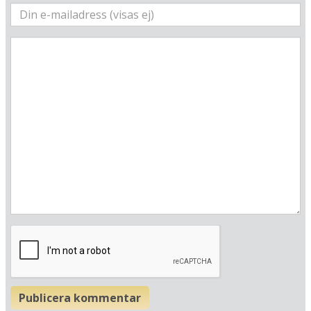
Här ligger hotellet
Visa alla Happydays hotell i Tyskland
Flygplatser
Museer
Radie runt hotellet:
Hitta vägen till hotellet
Seehotel Töpferhaus
Am See 1
D-24791 Alt Duvenstedt
Tyskland
Publicera kommentar