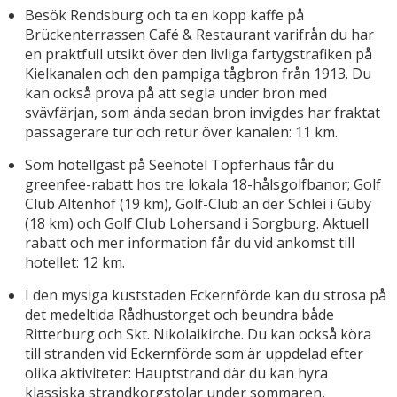
Besök Rendsburg och ta en kopp kaffe på
Brückenterrassen Café & Restaurant varifrån du har
en praktfull utsikt över den livliga fartygstrafiken på
Kielkanalen och den pampiga tågbron från 1913. Du
kan också prova på att segla under bron med
svävfärjan, som ända sedan bron invigdes har fraktat
passagerare tur och retur över kanalen: 11 km.
Som hotellgäst på Seehotel Töpferhaus får du
greenfee-rabatt hos tre lokala 18-hålsgolfbanor; Golf
Club Altenhof (19 km), Golf-Club an der Schlei i Güby
(18 km) och Golf Club Lohersand i Sorgburg. Aktuell
rabatt och mer information får du vid ankomst till
hotellet: 12 km.
I den mysiga kuststaden Eckernförde kan du strosa på
det medeltida Rådhustorget och beundra både
Ritterburg och Skt. Nikolaikirche. Du kan också köra
till stranden vid Eckernförde som är uppdelad efter
olika aktiviteter: Hauptstrand där du kan hyra
klassiska strandkorgstolar under sommaren,