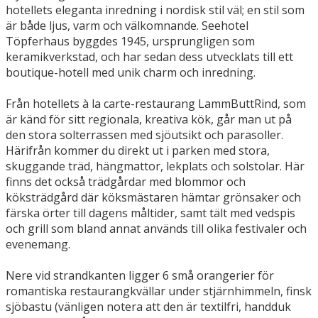
hotellets eleganta inredning i nordisk stil väl; en stil som
är både ljus, varm och välkomnande. Seehotel
Töpferhaus byggdes 1945, ursprungligen som
keramikverkstad, och har sedan dess utvecklats till ett
boutique-hotell med unik charm och inredning.
Från hotellets à la carte-restaurang LammButtRind, som
är känd för sitt regionala, kreativa kök, går man ut på
den stora solterrassen med sjöutsikt och parasoller.
Härifrån kommer du direkt ut i parken med stora,
skuggande träd, hängmattor, lekplats och solstolar. Här
finns det också trädgårdar med blommor och
köksträdgård där köksmästaren hämtar grönsaker och
färska örter till dagens måltider, samt tält med vedspis
och grill som bland annat används till olika festivaler och
evenemang.
Nere vid strandkanten ligger 6 små orangerier för
romantiska restaurangkvällar under stjärnhimmeln, finsk
sjöbastu (vänligen notera att den är textilfri, handduk