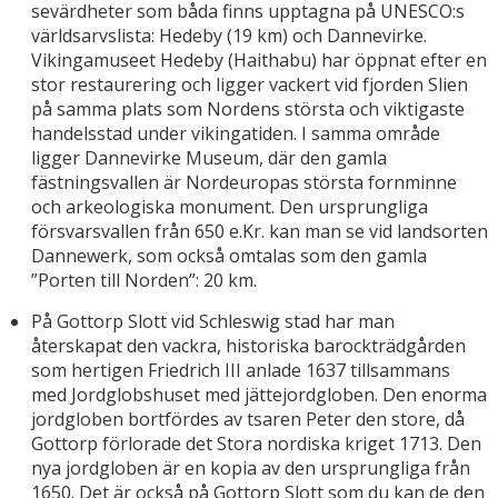
sevärdheter som båda finns upptagna på UNESCO:s
världsarvslista: Hedeby (19 km) och Dannevirke.
Vikingamuseet Hedeby (Haithabu) har öppnat efter en
stor restaurering och ligger vackert vid fjorden Slien
på samma plats som Nordens största och viktigaste
handelsstad under vikingatiden. I samma område
ligger Dannevirke Museum, där den gamla
fästningsvallen är Nordeuropas största fornminne
och arkeologiska monument. Den ursprungliga
försvarsvallen från 650 e.Kr. kan man se vid landsorten
Dannewerk, som också omtalas som den gamla
”Porten till Norden”: 20 km.
På Gottorp Slott vid Schleswig stad har man
återskapat den vackra, historiska barockträdgården
som hertigen Friedrich III anlade 1637 tillsammans
med Jordglobshuset med jättejordgloben. Den enorma
jordgloben bortfördes av tsaren Peter den store, då
Gottorp förlorade det Stora nordiska kriget 1713. Den
nya jordgloben är en kopia av den ursprungliga från
1650. Det är också på Gottorp Slott som du kan de den