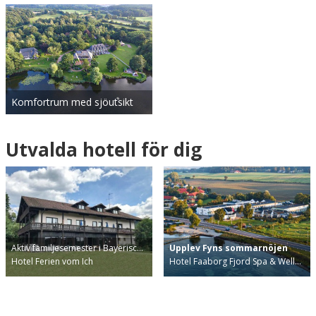
Komfortrum med sjöutsikt
Utvalda hotell för dig
Aktiv familjesemester i Bayerisc…
Upplev Fyns sommarnöjen
Hotel Ferien vom Ich
Hotel Faaborg Fjord Spa & Well…