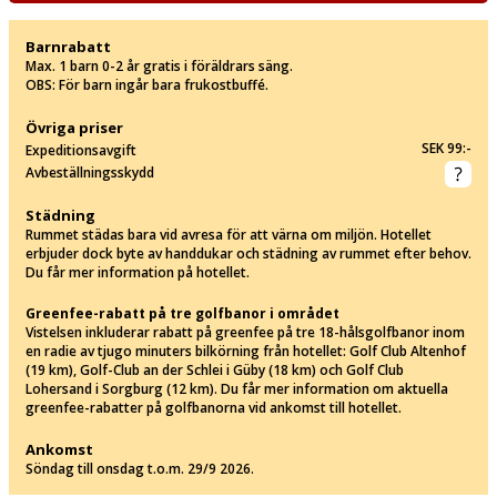
Barnrabatt
Max. 1 barn 0-2 år gratis i föräldrars säng.
OBS: För barn ingår bara frukostbuffé.
Övriga priser
SEK 99:-
Expeditionsavgift
Avbeställningsskydd
Städning
Rummet städas bara vid avresa för att värna om miljön. Hotellet
erbjuder dock byte av handdukar och städning av rummet efter behov.
Du får mer information på hotellet.
Greenfee-rabatt på tre golfbanor i området
Vistelsen inkluderar rabatt på greenfee på tre 18-hålsgolfbanor inom
en radie av tjugo minuters bilkörning från hotellet: Golf Club Altenhof
(19 km), Golf-Club an der Schlei i Güby (18 km) och Golf Club
Lohersand i Sorgburg (12 km). Du får mer information om aktuella
greenfee-rabatter på golfbanorna vid ankomst till hotellet.
Ankomst
Söndag till onsdag t.o.m. 29/9 2026.