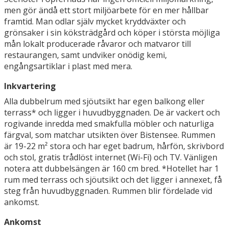
men gör ändå ett stort miljöarbete för en mer hållbar
framtid. Man odlar själv mycket kryddväxter och
grönsaker i sin köksträdgård och köper i största möjliga
mån lokalt producerade råvaror och matvaror till
restaurangen, samt undviker onödig kemi,
engångsartiklar i plast med mera.
Inkvartering
Alla dubbelrum med sjöutsikt har egen balkong eller
terrass* och ligger i huvudbyggnaden. De är vackert och
rogivande inredda med smakfulla möbler och naturliga
färgval, som matchar utsikten över Bistensee. Rummen
är 19-22 m² stora och har eget badrum, hårfön, skrivbord
och stol, gratis trådlöst internet (Wi-Fi) och TV. Vänligen
notera att dubbelsängen är 160 cm bred. *Hotellet har 1
rum med terrass och sjöutsikt och det ligger i annexet, få
steg från huvudbyggnaden. Rummen blir fördelade vid
ankomst.
Ankomst