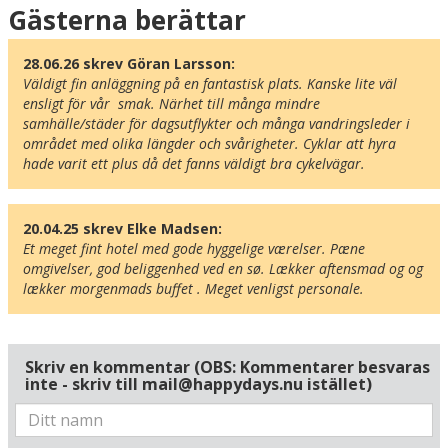
Karta
Gästerna berättar
28.06.26 skrev Göran Larsson:
Väldigt fin anläggning på en fantastisk plats. Kanske lite väl 
ensligt för vår  smak. Närhet till många mindre 
samhälle/städer för dagsutflykter och många vandringsleder i 
området med olika längder och svårigheter. Cyklar att hyra 
hade varit ett plus då det fanns väldigt bra cykelvägar.
20.04.25 skrev Elke Madsen:
Et meget fint hotel med gode hyggelige værelser. Pæne 
omgivelser, god beliggenhed ved en sø. Lækker aftensmad og og 
lækker morgenmads buffet . Meget venligst personale.
Skriv en kommentar (OBS: Kommentarer besvaras
inte - skriv till mail@happydays.nu istället)