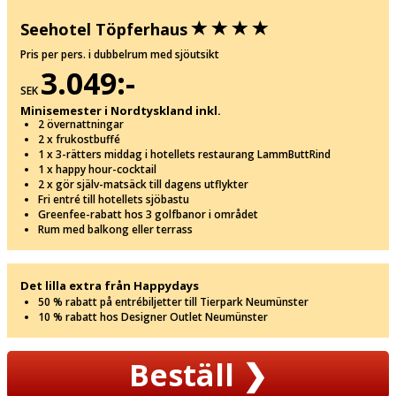
Seehotel Töpferhaus
Pris per pers. i dubbelrum med sjöutsikt
3.049:-
SEK
Minisemester i Nordtyskland inkl.
2 övernattningar
2 x frukostbuffé
1 x 3-rätters middag i hotellets restaurang LammButtRind
1 x happy hour-cocktail
2 x gör själv-matsäck till dagens utflykter
Fri entré till hotellets sjöbastu
Greenfee-rabatt hos 3 golfbanor i området
Rum med balkong eller terrass
Det lilla extra från Happydays
50 % rabatt på entrébiljetter till Tierpark Neumünster
10 % rabatt hos Designer Outlet Neumünster
Beställ
❯