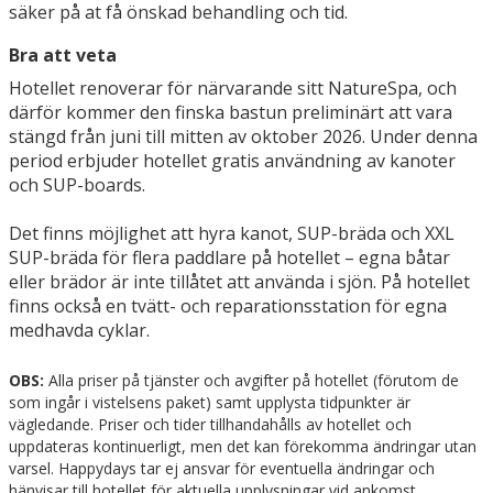
säker på at få önskad behandling och tid.
Bra att veta
Hotellet renoverar för närvarande sitt NatureSpa, och
därför kommer den finska bastun preliminärt att vara
stängd från juni till mitten av oktober 2026. Under denna
period erbjuder hotellet gratis användning av kanoter
och SUP-boards.
Det finns möjlighet att hyra kanot, SUP-bräda och XXL
SUP-bräda för flera paddlare på hotellet – egna båtar
eller brädor är inte tillåtet att använda i sjön. På hotellet
finns också en tvätt- och reparationsstation för egna
medhavda cyklar.
OBS:
Alla priser på tjänster och avgifter på hotellet (förutom de
som ingår i vistelsens paket) samt upplysta tidpunkter är
vägledande. Priser och tider tillhandahålls av hotellet och
uppdateras kontinuerligt, men det kan förekomma ändringar utan
varsel. Happydays tar ej ansvar för eventuella ändringar och
hänvisar till hotellet för aktuella upplysningar vid ankomst.