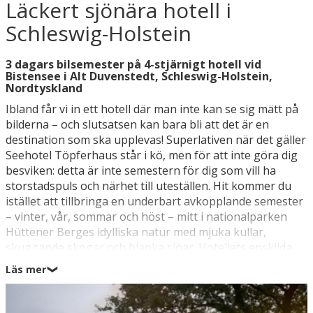
Läckert sjönära hotell i
Schleswig-Holstein
3 dagars bilsemester på 4-stjärnigt hotell vid
Bistensee i Alt Duvenstedt, Schleswig-Holstein,
Nordtyskland
Ibland får vi in ett hotell där man inte kan se sig mätt på
bilderna – och slutsatsen kan bara bli att det är en
destination som ska upplevas! Superlativen när det gäller
Seehotel Töpferhaus står i kö, men för att inte göra dig
besviken: detta är inte semestern för dig som vill ha
storstadspuls och närhet till uteställen. Hit kommer du
istället att tillbringa en underbart avkopplande semester
– vinter, vår, sommar och höst – mitt i nationalparken
Hüttener Berges idylliska natur med mjuka kullar,
skuggande skogar och blanka sjöar. Hotellets enskilda
läge vid den idylliska Bistensee, den mysiga atmosfären
Läs mer
❯
både inne och ute, den sprakande öppna spisen,
klassiskt kökshantverk samt närheten till Eckernförde
(17 km), Gottorp Slott (22 km) och Schleswig (23 km)