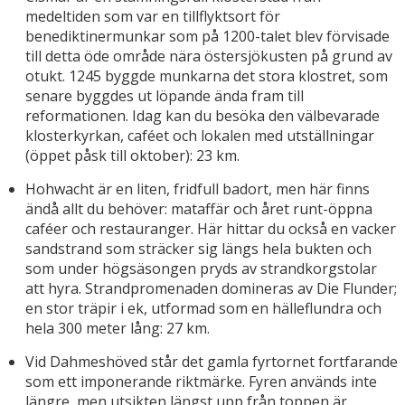
medeltiden som var en tillflyktsort för
benediktinermunkar som på 1200-talet blev förvisade
till detta öde område nära östersjökusten på grund av
otukt. 1245 byggde munkarna det stora klostret, som
senare byggdes ut löpande ända fram till
reformationen. Idag kan du besöka den välbevarade
klosterkyrkan, caféet och lokalen med utställningar
(öppet påsk till oktober): 23 km.
Hohwacht är en liten, fridfull badort, men här finns
ändå allt du behöver: mataffär och året runt-öppna
caféer och restauranger. Här hittar du också en vacker
sandstrand som sträcker sig längs hela bukten och
som under högsäsongen pryds av strandkorgstolar
att hyra. Strandpromenaden domineras av Die Flunder;
en stor träpir i ek, utformad som en hälleflundra och
hela 300 meter lång: 27 km.
Vid Dahmeshöved står det gamla fyrtornet fortfarande
som ett imponerande riktmärke. Fyren används inte
längre, men utsikten längst upp från toppen är