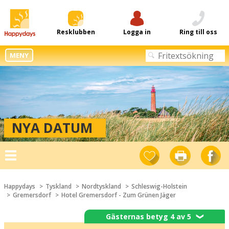
Resklubben
Logga in
Ring till oss
MENY
NYA DATUM
Toggle
navigation
Happydays
Tyskland
Nordtyskland
Schleswig-Holstein
Gremersdorf
Hotel Gremersdorf - Zum Grünen Jäger
Gästernas betyg 4 av 5
❯