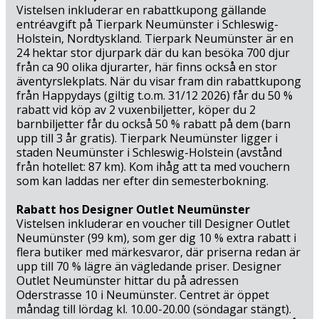
vackra omgivningar, kan du återvända till Hotel
Vistelsen inkluderar en rabattkupong gällande
Gremersdorf och koppla av i lugn och ro med en kopp
entréavgift på Tierpark Neumünster i Schleswig-
kaffe eller en kall öl i hotellets bar eller på solterrassen.
Holstein, Nordtyskland. Tierpark Neumünster är en
För det finns alltid tid för avkoppling på hotellet, oavsett
24 hektar stor djurpark där du kan besöka 700 djur
om det är en minisemester eller stopover du har bokat!
från ca 90 olika djurarter, här finns också en stor
äventyrslekplats. När du visar fram din rabattkupong
från Happydays (giltig t.o.m. 31/12 2026) får du 50 %
rabatt vid köp av 2 vuxenbiljetter, köper du 2
barnbiljetter får du också 50 % rabatt på dem (barn
upp till 3 år gratis). Tierpark Neumünster ligger i
staden Neumünster i Schleswig-Holstein (avstånd
från hotellet: 87 km). Kom ihåg att ta med vouchern
som kan laddas ner efter din semesterbokning.
Rabatt hos Designer Outlet Neumünster
Vistelsen inkluderar en voucher till Designer Outlet
Neumünster (99 km), som ger dig 10 % extra rabatt i
flera butiker med märkesvaror, där priserna redan är
upp till 70 % lägre än vägledande priser. Designer
Outlet Neumünster hittar du på adressen
Oderstrasse 10 i Neumünster. Centret är öppet
måndag till lördag kl. 10.00-20.00 (söndagar stängt).