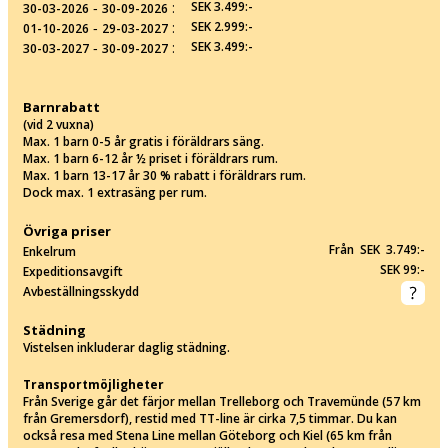
‐
:
SEK 3.499:-
30-03-2026
30-09-2026
‐
:
SEK 2.999:-
01-10-2026
29-03-2027
‐
:
SEK 3.499:-
30-03-2027
30-09-2027
Barnrabatt
(vid 2 vuxna)
Max. 1 barn 0-5 år gratis i föräldrars säng.
Max. 1 barn 6-12 år ½ priset i föräldrars rum.
Max. 1 barn 13-17 år 30 % rabatt i föräldrars rum.
Dock max. 1 extrasäng per rum.
Övriga priser
Från SEK 3.749:-
Enkelrum
SEK 99:-
Expeditionsavgift
Avbeställningsskydd
Städning
Vistelsen inkluderar daglig städning.
Transportmöjligheter
Från Sverige går det färjor mellan Trelleborg och Travemünde (57 km
från Gremersdorf), restid med TT-line är cirka 7,5 timmar. Du kan
också resa med Stena Line mellan Göteborg och Kiel (65 km från