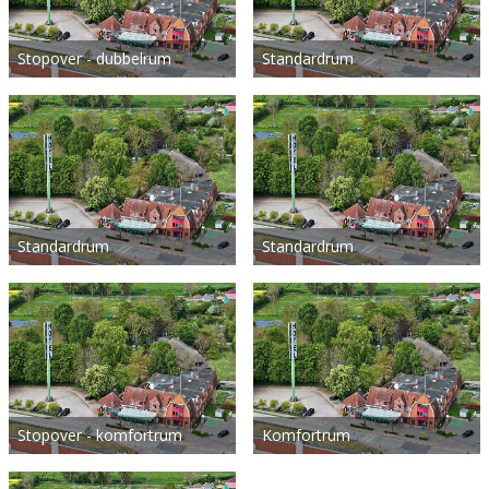
Stopover - dubbelrum
Standardrum
Standardrum
Standardrum
Stopover - komfortrum
Komfortrum