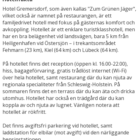
Hotel Gremersdorf, som även kallas "Zum Grünen Jäger",
vilket också är namnet på restaurangen, är ett
familjedrivet hotell med fokus på gästernas komfort och
avkoppling. Hotellet är ett enklare turistklasshotell, men
har en bra belägenhet vid landsvägen, bara 5 km från
Heiligenhafen vid Östersjön – i trekantsområdet
Fehmarn (23 km), Kiel (64 km) och Lübeck (64 km).
På hotellet finns det reception (öppen kl. 16.00-22.00),
hiss, bagageförvaring, gratis trådlöst internet (Wi-Fi)
över hela hotellet, samt restaurang där du kan njuta av
regionala specialiteter från Schleswig-Holstein. På
sommaren finns det en terrass där du kan äta och dricka
utomhus. Hotellet har också en trädgård där du kan
koppla av och njuta av lugnet. Vänligen notera att
hotellet är rökfritt.
Det finns avgiftsfri parkering vid hotellet, samt
laddstation för elbilar (mot avgift) vid den närliggande
bensinstationen.