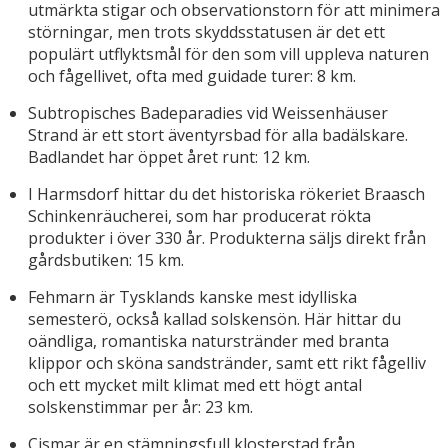
utmärkta stigar och observationstorn för att minimera
störningar, men trots skyddsstatusen är det ett
populärt utflyktsmål för den som vill uppleva naturen
och fågellivet, ofta med guidade turer: 8 km.
Subtropisches Badeparadies vid Weissenhäuser
Strand är ett stort äventyrsbad för alla badälskare.
Badlandet har öppet året runt: 12 km.
I Harmsdorf hittar du det historiska rökeriet Braasch
Schinkenräucherei, som har producerat rökta
produkter i över 330 år. Produkterna säljs direkt från
gårdsbutiken: 15 km.
Fehmarn är Tysklands kanske mest idylliska
semesterö, också kallad solskensön. Här hittar du
oändliga, romantiska naturstränder med branta
klippor och sköna sandstränder, samt ett rikt fågelliv
och ett mycket milt klimat med ett högt antal
solskenstimmar per år: 23 km.
Cismar är en stämningsfull klosterstad från