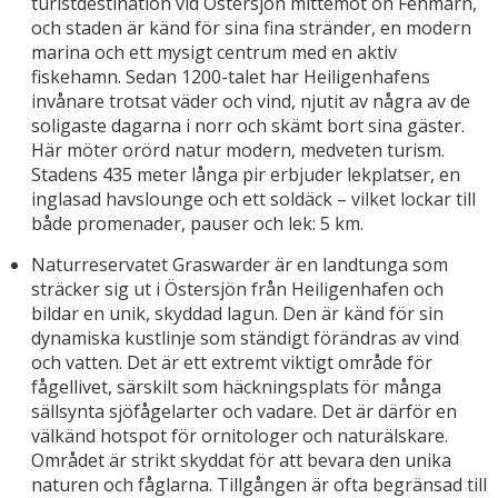
turistdestination vid Östersjön mittemot ön Fehmarn,
och staden är känd för sina fina stränder, en modern
marina och ett mysigt centrum med en aktiv
fiskehamn. Sedan 1200-talet har Heiligenhafens
invånare trotsat väder och vind, njutit av några av de
soligaste dagarna i norr och skämt bort sina gäster.
Här möter orörd natur modern, medveten turism.
Stadens 435 meter långa pir erbjuder lekplatser, en
inglasad havslounge och ett soldäck – vilket lockar till
både promenader, pauser och lek: 5 km.
Naturreservatet Graswarder är en landtunga som
sträcker sig ut i Östersjön från Heiligenhafen och
bildar en unik, skyddad lagun. Den är känd för sin
dynamiska kustlinje som ständigt förändras av vind
och vatten. Det är ett extremt viktigt område för
fågellivet, särskilt som häckningsplats för många
sällsynta sjöfågelarter och vadare. Det är därför en
välkänd hotspot för ornitologer och naturälskare.
Området är strikt skyddat för att bevara den unika
naturen och fåglarna. Tillgången är ofta begränsad till