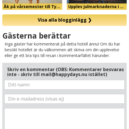
Åk på vårsemester till Ty…
Upplev julmarknaderna i …
Visa alla blogginlägg
❯
Karta
Gästerna berättar
Inga gäster har kommenterat på detta hotell ännu! Om du har
besökt hotellet är du välkommen att skriva om din upplevelse
eller ge ett bra tips till resan i kommentarfältet härunder.
Skriv en kommentar (OBS: Kommentarer besvaras
inte - skriv till mail@happydays.nu istället)