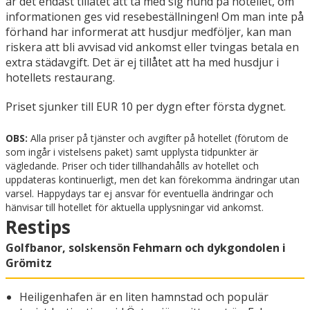
är det endast tillåtet att ta med sig hund på hotellet, om
informationen ges vid resebeställningen! Om man inte på
förhand har informerat att husdjur medföljer, kan man
riskera att bli avvisad vid ankomst eller tvingas betala en
extra städavgift. Det är ej tillåtet att ha med husdjur i
hotellets restaurang.
Priset sjunker till EUR 10 per dygn efter första dygnet.
OBS:
Alla priser på tjänster och avgifter på hotellet (förutom de
som ingår i vistelsens paket) samt upplysta tidpunkter är
vägledande. Priser och tider tillhandahålls av hotellet och
uppdateras kontinuerligt, men det kan förekomma ändringar utan
varsel. Happydays tar ej ansvar för eventuella ändringar och
hänvisar till hotellet för aktuella upplysningar vid ankomst.
Restips
Golfbanor, solskensön Fehmarn och dykgondolen i
Grömitz
Heiligenhafen är en liten hamnstad och populär