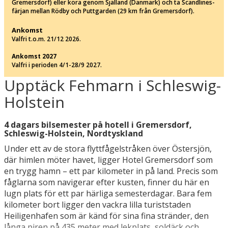
Gremersdorf) eller köra genom Själland (Danmark) och ta Scandlines-
färjan mellan Rödby och Puttgarden (29 km från Gremersdorf).
Ankomst
Valfri t.o.m. 21/12 2026.
Ankomst 2027
Valfri i perioden 4/1-28/9 2027.
Upptäck Fehmarn i Schleswig-
Holstein
4 dagars bilsemester på hotell i Gremersdorf,
Schleswig-Holstein, Nordtyskland
Under ett av de stora flyttfågelstråken över Östersjön,
där himlen möter havet, ligger Hotel Gremersdorf som
en trygg hamn – ett par kilometer in på land. Precis som
fåglarna som navigerar efter kusten, finner du här en
lugn plats för ett par härliga semesterdagar. Bara fem
kilometer bort ligger den vackra lilla turiststaden
Heiligenhafen som är känd för sina fina stränder, den
långa piren på 435 meter med lekplats, soldäck och