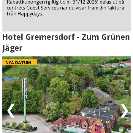
Rabattkupongen (giltig t.o.m. 31/12 2026) delas ut på
centrets Guest Services när du visar fram din faktura
från Happydays.
Ankomst
Hotel Gremersdorf - Zum Grünen
Jäger
Grön = ankomstdatum är ledig (bokning går att
genomföra direkt).
Gul = ankomstdatum är möjligen ledig (kan bokas mot
NYA DATUM
förfrågan - vi återkommer med definitiv
bokningsbekräftelse).
Röd = ankomstdatum är fullbokad.
Vit = ingen ankomst möjlig
Eventuell rabatt är avdragen från de angivna priserna.