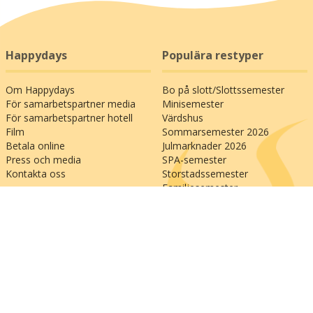
Happydays
Populära restyper
Om Happydays
Bo på slott/Slottssemester
För samarbetspartner media
Minisemester
För samarbetspartner hotell
Värdshus
Film
Sommarsemester 2026
Betala online
Julmarknader 2026
Press och media
SPA-semester
Kontakta oss
Storstadssemester
Familjesemester
Populära
Allmänna länkar
semesterdestinationer
Bedöm oss på Trustpilot
Besök oss på Facebook
Bilsemester till Italien
Köp ett resepresentkort
Bilsemester till Österrike
Betala din faktura online
Bilsemester till Frankrike
Se vår ändringsgaranti
Bilsemester till Tyskland