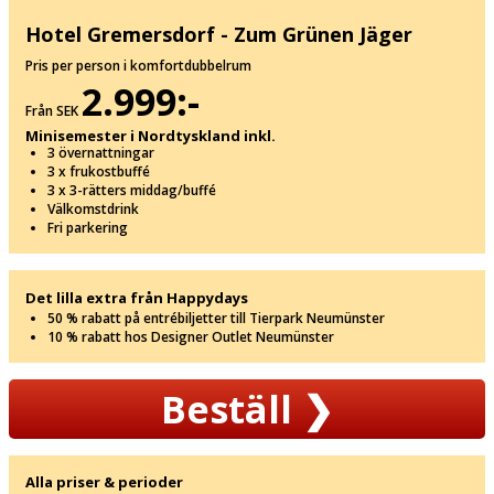
Hotel Gremersdorf - Zum Grünen Jäger
Pris per person i komfortdubbelrum
2.999:-
Från SEK
Minisemester i Nordtyskland inkl.
3 övernattningar
3 x frukostbuffé
3 x 3-rätters middag/buffé
Välkomstdrink
Fri parkering
Det lilla extra från Happydays
50 % rabatt på entrébiljetter till Tierpark Neumünster
10 % rabatt hos Designer Outlet Neumünster
Beställ
❯
Alla priser & perioder