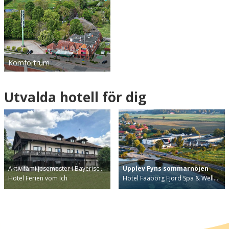
Komfortrum
Utvalda hotell för dig
Aktiv familjesemester i Bayerisc…
Upplev Fyns sommarnöjen
Hotel Ferien vom Ich
Hotel Faaborg Fjord Spa & Well…