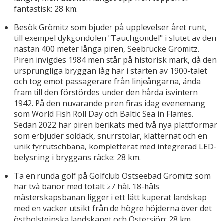
fantastisk: 28 km.
Besök Grömitz som bjuder på upplevelser året runt,
till exempel dykgondolen "Tauchgondel" i slutet av den
nästan 400 meter långa piren, Seebrücke Grömitz.
Piren invigdes 1984 men står på historisk mark, då den
ursprungliga bryggan låg här i starten av 1900-talet
och tog emot passagerare från linjeångarna, ända
fram till den förstördes under den hårda isvintern
1942. På den nuvarande piren firas idag evenemang
som World Fish Roll Day och Baltic Sea in Flames.
Sedan 2022 har piren berikats med två nya plattformar
som erbjuder soldäck, snurrstolar, klätternät och en
unik fyrrutschbana, kompletterat med integrerad LED-
belysning i bryggans räcke: 28 km.
Ta en runda golf på Golfclub Ostseebad Grömitz som
har två banor med totalt 27 hål. 18-håls
mästerskapsbanan ligger i ett lätt kuperat landskap
med en vacker utsikt från de högre höjderna över det
östholsteinska landskapet och Östersjön: 28 km.