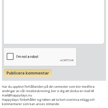
Här ligger hotellet
Visa alla Happydays hotell i Tyskland
Publicera kommentar
Flygplatser
Museer
Har du upplevt förhållanden på din semester som bör medföra
Radie runt hotellet:
ändingar av vår resebeskrivning, ber vi dig att skicka en mail till
mail@happydays.nu
Happydays förbehåller sig rätten att ta bort oseriösa inlägg och
Hitta vägen till hotellet
kommentarer som kan anses stötande.
Hotel Gremersdorf - Zum Grünen Jäger