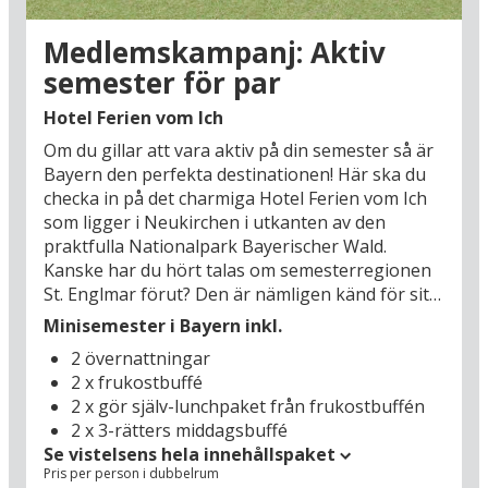
und Freizeitpark som kombinerar den klassiska
nöjesparken med Bayerns betagande natur och
Medlemskampanj: Aktiv
bjuder på roliga upplevelser för alla åldrar.
semester för par
Under båda sommar som vinter kan du bli
smartare på naturfenomen i BayerWald
Hotel Ferien vom Ich
Xperimentarium (13 km) som har över 100
Om du gillar att vara aktiv på din semester så är
försöksstationer med naturvetenskap i fokus.
Bayern den perfekta destinationen! Här ska du
Alla barn kommer att älska en utflykt till
checka in på det charmiga Hotel Ferien vom Ich
Mitterfels där badlandet Freibad Panoramabad
som ligger i Neukirchen i utkanten av den
(10 km) erbjuder badupplevelser oavsett väder
praktfulla Nationalpark Bayerischer Wald.
och säsong. Det kan också rekommenderas att
Kanske har du hört talas om semesterregionen
gör en utflykt till glas- och snideriverkstäderna i
St. Englmar förut? Den är nämligen känd för sitt
Bodenmais (44 km) eller till den världsarvslistade
stora urval av semesteraktiviteter året runt.
borgen Regensburg. Trevlig semester i Bayern!
Minisemester i Bayern inkl.
Vintermånaderna bjuder på fina möjligheter för
2 övernattningar
skidåkning – både alpin utförsåkning och
2 x frukostbuffé
längdskidåkning – och när våren knackar på med
2 x gör själv-lunchpaket från frukostbuffén
sin ljuvliga vårsol och de första knopparna som
2 x 3-rätters middagsbuffé
brister drar folk på sig vandringskängorna och
Se vistelsens hela innehållspaket
plockar fram sina cyklar och ger sig ut i den
Pris per person i dubbelrum
vackra naturen. Och mellan alla aktiva äventyr