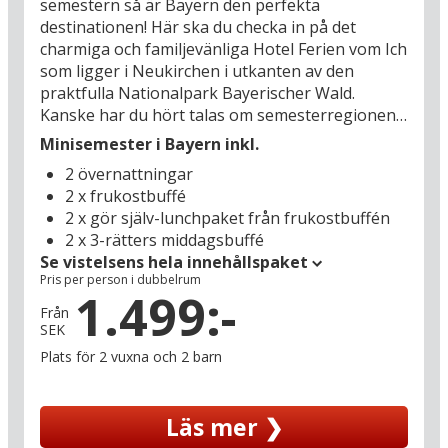
semestern så är Bayern den perfekta
destinationen! Här ska du checka in på det
charmiga och familjevänliga Hotel Ferien vom Ich
som ligger i Neukirchen i utkanten av den
praktfulla Nationalpark Bayerischer Wald.
Kanske har du hört talas om semesterregionen
St. Englmar förut? Den är nämligen känd för sitt
Minisemester i Bayern inkl.
stora urval av semesteraktiviteter året runt.
2 övernattningar
Vintermånaderna bjuder på fina möjligheter för
2 x frukostbuffé
skidåkning – både alpin utförsåkning och
2 x gör själv-lunchpaket från frukostbuffén
längdskidåkning – och när våren knackar på med
2 x 3-rätters middagsbuffé
sin ljuvliga vårsol och de första knopparna som
Se vistelsens hela innehållspaket
brister drar folk på sig vandringskängorna och
Pris per person i dubbelrum
plockar fram sina cyklar och ger sig ut i den
1.499:-
vackra naturen. Och mellan alla aktiva äventyr
Från
SEK
kan du njuta av svalkande dopp i hotellets egen
swimmingpool och varma bastubad – samt
Plats för 2 vuxna och 2 barn
timmar av underhållning i hotellets lekrum för
de minsta.
Läs mer ❯
Året runt väntar det oförglömliga upplevelser