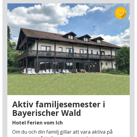
området och se ett av de otaliga slotten som trakten bjuder på,
t.ex. det berömda äventyrsslottet Schloss Neuschwanstein, som
blev byggt av Ludwig II av Bayern från 1869 till 1886 och som
ligger tätt på gränsen till Österrike.
Vi erbjuder också en kryssning på Donau och hotell med en enkel
övernattning om du är på väg söderut, samt längre vistelser om
du vill utforska detta härliga område. Se våra hotell i Bayern på
listan här nedanför:
Aktiv familjesemester i
Bayerischer Wald
Hotel Ferien vom Ich
Om du och din familj gillar att vara aktiva på