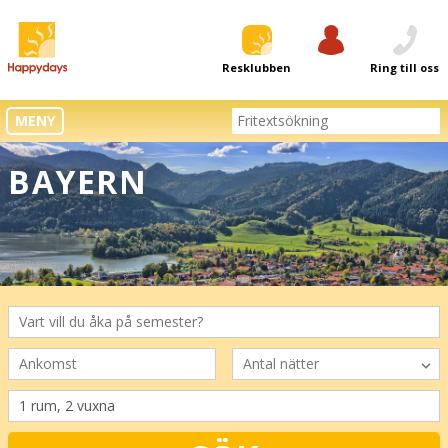
Resklubben
Logga in
Ring till oss
MENY
BAYERN