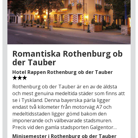
Men självklart kan man bara strosa runt och
insupa den unika stämningen och låta sig
förundras över atmosfären mellan de pittoreska
husfasaderna. Rothensburgs centrala torg
Marktplatz (550 m) är en perfekt utgångspunkt
där man kan starta sin rundtur på egen hand.
Rothenburgs belägenhet nära
Romantiska Rothenburg ob
motorvägsavfarten gör det också enkelt att nå
der Tauber
flera av Bayerns övriga stora sevärdheter. I
Würzburg (58 km) kan man uppleva en historisk
Hotel Rappen Rothenburg ob der Tauber
prakt som har medverkat till att staden finns
med på UNESCO:s världsarvslista. I Nürnberg (83
Rothenburg ob der Tauber är en av de äldsta
km) mixas de charmigaste sydtyska traditionerna
och mest genuina medeltida städer som finns att
med bayersk öl, bratwurst och tusen års historia.
se i Tyskland. Denna bayerska pärla ligger
Men var inte för optimistisk med att avsätta tid
endast två kilometer från motorväg A7 och
för utflykter på din bilsemester för i romantiska
medeltidsstaden ligger gömd bakom den
Rothenburg ob der Tauber finns det verkligen
imponerande och välbevarade stadsmuren.
något att skriva om på vykorten till dem där
Precis vid den gamla stadsporten Galgentor
hemma!
ligger Hotel Rappen Rothenburg ob der Tauber,
Minisemester i Rothenburg ob der Tauber