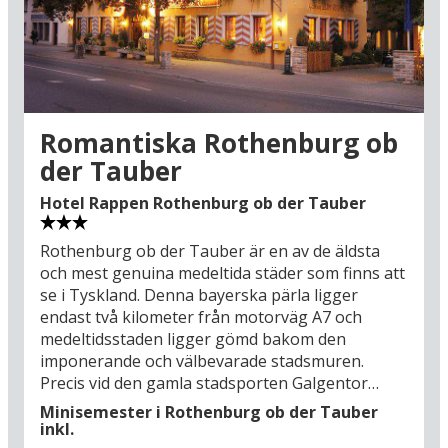
Men självklart kan man bara strosa runt och
insupa den unika stämningen och låta sig
förundras över atmosfären mellan de pittoreska
husfasaderna. Rothensburgs centrala torg
Marktplatz (550 m) är en perfekt utgångspunkt
där man kan starta sin rundtur på egen hand.
Romantiska Rothenburg ob
Rothenburgs belägenhet nära
der Tauber
motorvägsavfarten gör det också enkelt att nå
flera av Bayerns övriga stora sevärdheter. I
Hotel Rappen Rothenburg ob der Tauber
Würzburg (58 km) kan man uppleva en historisk
prakt som har medverkat till att staden finns
Rothenburg ob der Tauber är en av de äldsta
med på UNESCO:s världsarvslista. I Nürnberg (83
och mest genuina medeltida städer som finns att
km) mixas de charmigaste sydtyska traditionerna
se i Tyskland. Denna bayerska pärla ligger
med bayersk öl, bratwurst och tusen års historia.
endast två kilometer från motorväg A7 och
Men var inte för optimistisk med att avsätta tid
medeltidsstaden ligger gömd bakom den
för utflykter på din bilsemester för i romantiska
imponerande och välbevarade stadsmuren.
Rothenburg ob der Tauber finns det verkligen
Precis vid den gamla stadsporten Galgentor
något att skriva om på vykorten till dem där
ligger Hotel Rappen Rothenburg ob der Tauber,
Minisemester i Rothenburg ob der Tauber
hemma!
och det har hotellet gjort ända sedan år 1603. Ett
inkl.