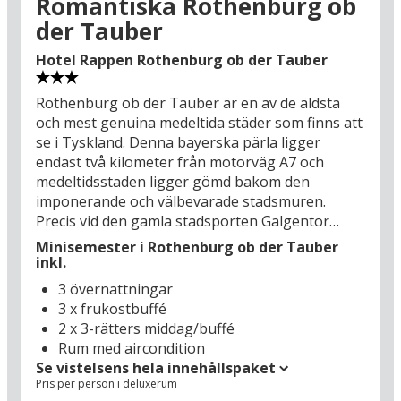
Romantiska Rothenburg ob
motorvägsavfarten gör det också enkelt att nå
der Tauber
flera av Bayerns övriga stora sevärdheter. I
Würzburg (58 km) kan man uppleva en historisk
Hotel Rappen Rothenburg ob der Tauber
prakt som har medverkat till att staden finns
med på UNESCO:s världsarvslista. I Nürnberg (83
Rothenburg ob der Tauber är en av de äldsta
km) mixas de charmigaste sydtyska traditionerna
och mest genuina medeltida städer som finns att
med bayersk öl, bratwurst och tusen års historia.
se i Tyskland. Denna bayerska pärla ligger
Men var inte för optimistisk med att avsätta tid
endast två kilometer från motorväg A7 och
för utflykter på din bilsemester för i romantiska
medeltidsstaden ligger gömd bakom den
Rothenburg ob der Tauber finns det verkligen
imponerande och välbevarade stadsmuren.
något att skriva om på vykorten till dem där
Precis vid den gamla stadsporten Galgentor
hemma!
ligger Hotel Rappen Rothenburg ob der Tauber,
Minisemester i Rothenburg ob der Tauber
och det har hotellet gjort ända sedan år 1603. Ett
inkl.
mer romantiskt och centralt läge får man leta
3 övernattningar
länge efter, och när du kliver in genom
3 x frukostbuffé
stadsporten befinner du dig helt plötsligt i en
2 x 3-rätters middag/buffé
tidsficka där korsvirkesidyllen och de
Rum med aircondition
kullerstensbelagda gatorna står som tagna från
Se vistelsens hela innehållspaket
en ögonblicksbild under renässansen.
Pris per person i deluxerum
Stadsmuren går runt hela den inre stadsdelen