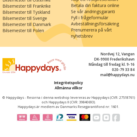
km) mixas de charmigaste sydtyska traditionerna
Betala din faktura online
Bilsemester till Frankrike
med bayersk öl, bratwurst och tusen års historia.
Se vår ändringsgaranti
Bilsemester till Tyskland
Men var inte för optimistisk med att avsätta tid
Fyll i frågeformulär
Bilsemester till Sverige
Avbeställningsförsäkring
Bilsemester till Danmark
för utflykter på din bilsemester för i romantiska
Prenumerera på vårt
Bilsemester till Polen
Rothenburg ob der Tauber finns det verkligen
nyhetsbrev
något att skriva om på vykorten till dem där
hemma!
Nordvej 12, Vangen
DK-9900 Frederikshavn
Måndag till fredag kl. 9-16
020-79 33 84
mail@happydays.nu
Integritetspolicy
Allmänna villkor
© Happydays - Resorna i denna webshop levereras av Happydays (CVR: 27518761)
och Happydays II (CVR: 39840693).
Happydays är medlem av Danmarks Resegarantifond nr: 1601.