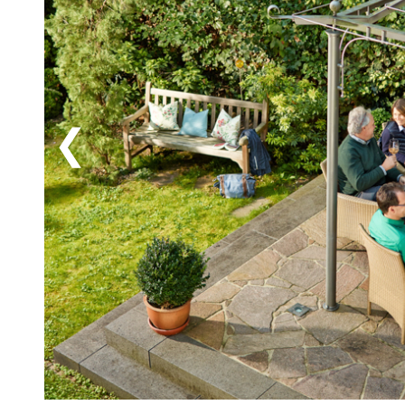
din semesterbas och njuta av ett glas vin under de g
kastar ett gyllene skimmer över vinodlingarna. Här ka
speciella lugn som Moseldalen är känd för. Ringhote
kultur och närvaro smälter samman och skapar minne
aktiva dagar i vinlandskapet eller stilla stunder med 
under din semester som smakar av både historia, natu