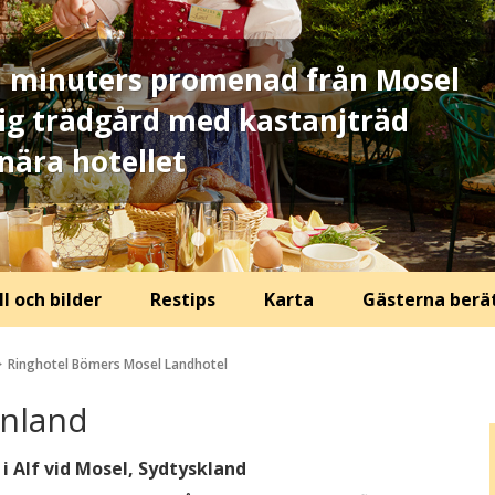
m minuters promenad från Mosel
sig trädgård med kastanjträd
nära hotellet
l och bilder
Restips
Karta
Gästerna berä
Ringhotel Bömers Mosel Landhotel
inland
i Alf vid Mosel, Sydtyskland