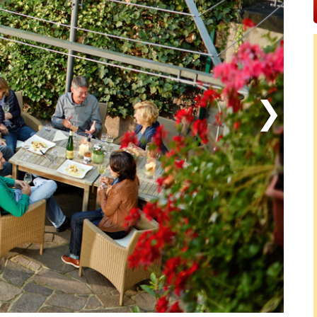
amla kastanjeträden i trädgården medan kvällssolen
n du låta intrycken sjunka in och njuta av det
l Bömers Mosel Landhotel är en plats där natur,
n man gärna återvänder till. Oavsett om du söker
utsikt över floden, utgör hotellet din komfortabla bas
r och livsglädje.