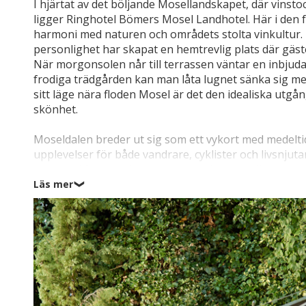
I hjärtat av det böljande Mosellandskapet, där vinst
ligger Ringhotel Bömers Mosel Landhotel. Här i den fri
harmoni med naturen och områdets stolta vinkultur. 
personlighet har skapat en hemtrevlig plats där gä
När morgonsolen når till terrassen väntar en inbjuda
frodiga trädgården kan man låta lugnet sänka sig me
sitt läge nära floden Mosel är det den idealiska utgå
skönhet.
Moseldalen breder ut sig som ett vykort med medeltid
upplevelser för både vandrare, cyklister och livsnjutar
starta vid foten av berget och vandra upp till borgen
Moseldalen. Du kan också ge dig ut på upptäcktsfärd
Läs mer
❯
sagolika borg, Reichsburg Cochem, och de kullerste
historiska vinbyn Bernkastel-Kues (28 km) lockar med
hellre ha ren avkoppling ligger Vulkaneifel-termalba
annat kan prova på Tysklands enda Glaubersalt-terma
väntar Moselradweg precis utanför hotellporten med
stigar slingrar sig upp i höjderna mellan vinrankorna t
När dagen lider mot sitt slut kan du hitta ditt favorits