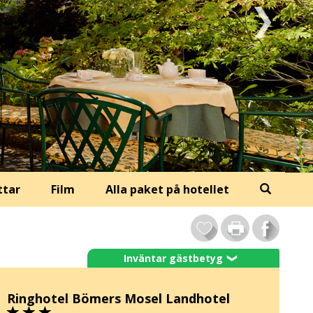
ttar
Film
Alla paket på hotellet
Inväntar gästbetyg
❯
Ringhotel Bömers Mosel Landhotel