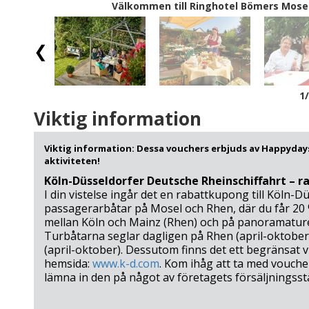
Välkommen till Ringhotel Bömers Mosel
1
Viktig information
Viktig information: Dessa vouchers erbjuds av Happydays
aktiviteten!
Köln-Düsseldorfer Deutsche Rheinschiffahrt – ra
I din vistelse ingår det en rabattkupong till Köln-
passagerarbåtar på Mosel och Rhen, där du får 20 %
mellan Köln och Mainz (Rhen) och på panoramature
Turbåtarna seglar dagligen på Rhen (april-oktober
(april-oktober). Dessutom finns det ett begränsat 
hemsida:
www.k-d.com
. Kom ihåg att ta med vouch
lämna in den på något av företagets försäljningsstä