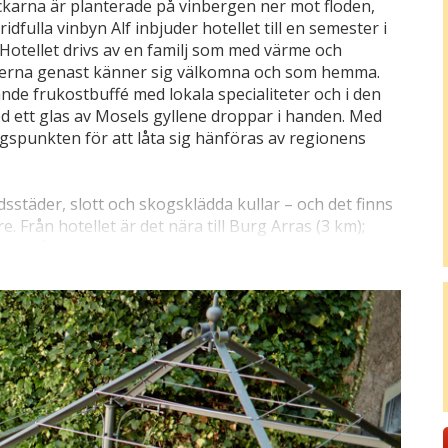
ockarna är planterade på vinbergen ner mot floden,
dfulla vinbyn Alf inbjuder hotellet till en semester i
Hotellet drivs av en familj som med värme och
sterna genast känner sig välkomna och som hemma.
nde frukostbuffé med lokala specialiteter och i den
d ett glas av Mosels gyllene droppar i handen. Med
ngspunkten för att låta sig hänföras av regionens
sstäder, slott och skogsklädda kullar – och det finns
e. Från hotellet är det nära till Burg Arras (3 km);
 varifrån du har en fantastisk panoramautsikt över
 i den charmiga staden Cochem (31 km), känd för sin
nsbelagda gatorna med caféer och vinbutiker. Den
 korsvirkeshus och mysiga vinstugor och vill du
den i Bad Bertrich bara 10 km bort, där du bland
lbad som sägs ha en renande effekt. För cyklister
 flacka, natursköna rutter, medan Moselsteigens
ill glädje för alla vandringsentusiaster.
tälle att äta på i området och därefter återvända till