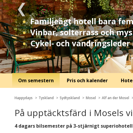
Familjeägt hotell bara fe
Vinbar, solterrass och my
Cykel- och vandringsleder 
Om semestern
Pris och kalender
Hotel
Happydays
Tyskland
Sydtyskland
Mosel
Alf an der Mosel
På upptäcktsfärd i Mosels v
4 dagars bilsemester på 3-stjärnigt superiohotell 