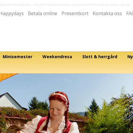
semester med Happydays
- lite bättre sommarsemester, minisemester och weekendvistelser i Europa
Happydays
Betala online
Presentkort
Kontakta oss
FA
Minisemester
Weekendresa
Slott & herrgård
Ny