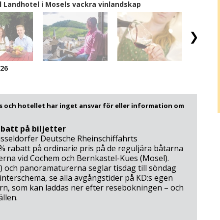
 Landhotel i Mosels vackra vinlandskap
/26
 och hotellet har inget ansvar för eller information om
batt på biljetter
Düsseldorfer Deutsche Rheinschiffahrts
 rabatt på ordinarie pris på de reguljära båtarna
rna vid Cochem och Bernkastel-Kues (Mosel).
) och panoramaturerna seglar tisdag till söndag
vinterschema, se alla avgångstider på KD:s egen
ern, som kan laddas ner efter resebokningen – och
llen.