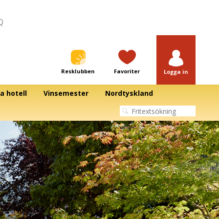
Q
Resklubben
Favoriter
Logga in
a hotell
Vinsemester
Nordtyskland