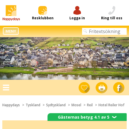
Resklubben
Logga in
Ring till oss
MENY
Toggle
navigation
Happydays
Tyskland
Sydtyskland
Mosel
Reil
Hotel Reiler Hof
Gästernas betyg 4.1 av 5
❯