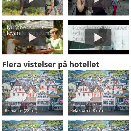
Nürnberg - ett
Hotellet mellan havet
levande museum
och Gamla stan i
Stralsund
Flera vistelser på hotellet
Relaxrum (28 m²)
Relaxrum (28 m²)