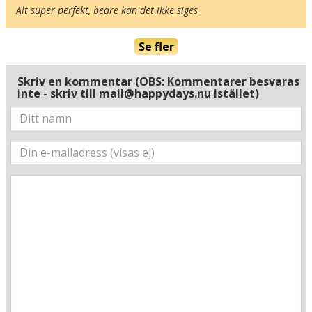
Alt super perfekt, bedre kan det ikke siges
Se fler
Skriv en kommentar (OBS: Kommentarer besvaras
inte - skriv till mail@happydays.nu istället)
Här ligger hotellet
Visa alla Happydays hotell i Tyskland
Flygplatser
Museer
Radie runt hotellet:
Hitta vägen till hotellet
Hotel Reiler Hof