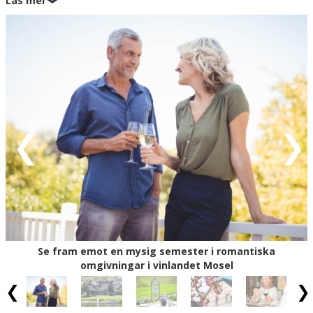
Läs mer
❯
semester i Moseldalen. Föreställ dig en
morgonpromenad längs floden, där solen glittrar på
vattnet, fåglarna sjunger sin vackra melodi, och doften av
nybryggt kaffe lockar från hotellets mysiga frukostbuffé
och där dagen fortfarande ligger som ett oskrivet blad.
Efter dagens äventyr kan du koppla av i hotellets helt
nya, läckra SPA med isfontäner, upplevelseduschar, bastu
och ångbastu.
Och när dagen börjar lida mot sitt slut, är det dags att
avnjuta en sann höjdpunkt: den inkluderade 3-rätters
middagen på hotellets hyllade restaurang Heim.
Köksteamet trollar fram smakrika rätter, något som har
säkrat dem en plats bland Tysklands 500 bästa
restauranger. I Moseldalen väntar många
smakupplevelser, prova på en tur eller två till de lokala
Se fram emot en mysig semester i romantiska
vingårdarna och vinkällarna där du får provsmaka
omgivningar i vinlandet Mosel
regionens stolthet – Moselviner. Mosel är inte bara en
fest för livsnjutare, det är också ett paradis för vandrare
och cyklister: Markerade vandringsleder slingrar sig