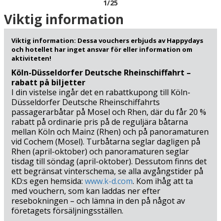
1
/25
uppför sluttningarna och bjuder på enastående
panoramautsikter över floden och dalen. Ta ett djupt
Viktig information
andetag av frisk luft och njut av den magnifika vyn! Och
om du vill ha den ultimata Moselupplevelsen kan du från
Viktig information: Dessa vouchers erbjuds av Happydays
april kliva ombord på en turbåt och ge dig ut på en
och hotellet har inget ansvar för eller information om
spännande segeltur genom vinlandet. Glid fram förbi
aktiviteten!
medeltida slott, lummiga vinterrasser och njut av den
Köln-Düsseldorfer Deutsche Rheinschiffahrt –
pittoreska floden som slingrar sig fram genom den
rabatt på biljetter
sydtyska landsbygden.
I din vistelse ingår det en rabattkupong till Köln-
Düsseldorfer Deutsche Rheinschiffahrts
passagerarbåtar på Mosel och Rhen, där du får 20 %
De närmaste omgivningarna erbjuder också några av
rabatt på ordinarie pris på de reguljära båtarna
Mosels populäraste attraktioner: Besök till exempel den
mellan Köln och Mainz (Rhen) och på panoramaturen
historiska vinbyn Traben-Trarbach (9 km), charmiga
vid Cochem (Mosel). Turbåtarna seglar dagligen på
Beilstein (31 km), som sägs vara Mosels mest måleriska
Rhen (april-oktober) och panoramaturen seglar
vinby och den livliga medeltidsstaden Cochem (35 km). Du
tisdag till söndag (april-oktober). Dessutom finns det
kan också göra en dagsutflykt till Tysklands äldsta stad,
ett begränsat vinterschema, se alla avgångstider på
Trier (58 km), som grundades av romarna och vars
KD:s egen hemsida:
www.k-d.com
. Kom ihåg att ta
historiska fornlämningar idag är världsarvslistade av
med vouchern, som kan laddas ner efter
UNESCO. Se fram emot en upplevelserik semester i
resebokningen – och lämna in den på något av
företagets försäljningsställen.
Moseldalen.