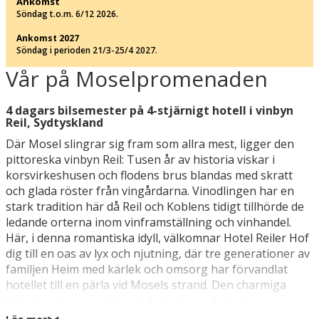
Ankomst
Söndag t.o.m. 6/12 2026.
Ankomst 2027
Söndag i perioden 21/3-25/4 2027.
Vår på Moselpromenaden
4 dagars bilsemester på 4-stjärnigt hotell i vinbyn
Reil, Sydtyskland
Där Mosel slingrar sig fram som allra mest, ligger den
pittoreska vinbyn Reil: Tusen år av historia viskar i
korsvirkeshusen och flodens brus blandas med skratt
och glada röster från vingårdarna. Vinodlingen har en
stark tradition här då Reil och Koblens tidigt tillhörde de
ledande orterna inom vinframställning och vinhandel.
Här, i denna romantiska idyll, välkomnar Hotel Reiler Hof
dig till en oas av lyx och njutning, där tre generationer av
familjen Heim med kärlek och omsorg har förvandlat
hotellet till en pärla vid Mosels strand. Den charmiga
historien har varsamt uppdaterats med moderna
faciliteter, något som skapar en perfekt ram för din