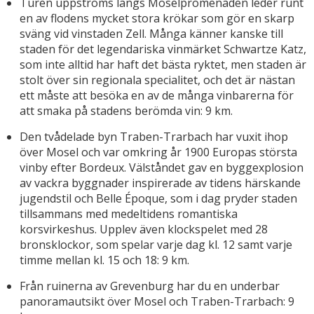
Turen uppströms längs Moselpromenaden leder runt
en av flodens mycket stora krökar som gör en skarp
sväng vid vinstaden Zell. Många känner kanske till
staden för det legendariska vinmärket Schwartze Katz,
som inte alltid har haft det bästa ryktet, men staden är
stolt över sin regionala specialitet, och det är nästan
ett måste att besöka en av de många vinbarerna för
att smaka på stadens berömda vin: 9 km.
Den tvådelade byn Traben-Trarbach har vuxit ihop
över Mosel och var omkring år 1900 Europas största
vinby efter Bordeux. Välståndet gav en byggexplosion
av vackra byggnader inspirerade av tidens härskande
jugendstil och Belle Époque, som i dag pryder staden
tillsammans med medeltidens romantiska
korsvirkeshus. Upplev även klockspelet med 28
bronsklockor, som spelar varje dag kl. 12 samt varje
timme mellan kl. 15 och 18: 9 km.
Från ruinerna av Grevenburg har du en underbar
panoramautsikt över Mosel och Traben-Trarbach: 9