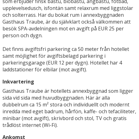
som erbjuder finsk bastu, biobastu, ångbastu, fotbad,
upplevelsedusch, isfontän samt relaxrum med liggstolar
och solterrass. Har du bokat rum i annexbyggnaden
Gasthaus Traube, är du självklart också välkommen att
besök SPA-avdelningen mot en avgift på EUR 25 per
person och dygn.
Det finns avgiftsfri parkering ca 50 meter från hotellet
samt möjlighet för avgiftsbelagd parkering i
parkeringsgarage (EUR 12 per dygn). Hotellet har 4
laddstationer för elbilar (mot avgift).
Inkvartering
Gasthaus Traube är hotellets annexbyggnad som ligger
sida vid sida med huvudbyggnaden. Här är alla
dubbelrum ca 15 m² stora och individuellt och modernt
inredda med eget badrum, hårfön, kaffe- och tefaciliteter,
minibar (mot avgift), skrivbord och stol, TV och gratis
trådlöst internet (Wi-Fi).
Ankomst