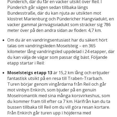
Pünderich, där du får en vacker utsikt över Reil. I
Pünderich går vägen sedan tillbaka längs
Bundesstraße, där du kan njuta av utsikten mot
klostret Marienburg och Pündericher Hangviadukt, en
vacker gammal järnvägsviadukt som sträcker sig 786
meter över på den andra sidan av floden: 4,7 km.
Om du är en vandringsentusiast har du säkert hört
talas om vandringsleden Moselsteig – en 365
kilometer lång vandringsled uppdelad i 24 etapper, där
du kan välja de vägar som passar dig bäst. Följande
etapp startar i Reil:
Moselsteigs etapp 13
är 15,2 km lång och erbjuder
fantastisk utsikt på en resa till Traben-Trarbach.
Turen börjar genom vingårdarna från Reil och går
mot vinbyn Enkirch, som bjuder på en genuin
Moselromantik med sina många korsvirkeshus, som
du kommer fram till efter ca 7 km. Härifrån kan du ta
bussen tillbaka till Reil om du vill göra resan kortare.
Från Enkirch går turen upp i höjderna med