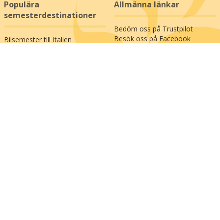
Populära
Allmänna länkar
semesterdestinationer
Bedöm oss på Trustpilot
Besök oss på Facebook
Bilsemester till Italien
Köp ett resepresentkort
Bilsemester till Österrike
Betala din faktura online
Bilsemester till Frankrike
Se vår ändringsgaranti
Bilsemester till Tyskland
Fyll i frågeformulär
Bilsemester till Sverige
Avbeställningsförsäkring
Bilsemester till Danmark
Prenumerera på vårt
Bilsemester till Polen
nyhetsbrev
;
Nordvej 12, Vangen
DK-9900 Frederikshavn
Måndag till fredag kl. 9-16
020-79 33 84
mail@happydays.nu
Integritetspolicy
Allmänna villkor
© Happydays - Resorna i denna webshop levereras av Happydays (CVR: 27518761)
och Happydays II (CVR: 39840693).