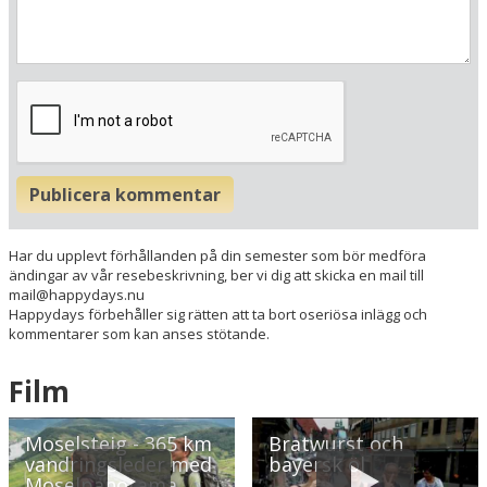
Moselstrasse 27
D-56861 Reil am Mosel
Tyskland
Din adress
Hitta resvägen
❯
Publicera kommentar
Hotellets GPS-koordinater
Har du upplevt förhållanden på din semester som bör medföra
E 007&deg; 7.088'
ändingar av vår resebeskrivning, ber vi dig att skicka en mail till
N 50&deg; 1.250'
mail@happydays.nu
Happydays förbehåller sig rätten att ta bort oseriösa inlägg och
kommentarer som kan anses stötande.
Film
Moselsteig - 365 km
Bratwurst och
vandringsleder med
bayersk öl
Moselpanorama