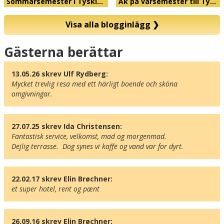
Sommarsemester i Tyskl…
Åk på vårsemester till Ty…
Visa alla blogginlägg
❯
Karta
Gästerna berättar
13.05.26 skrev Ulf Rydberg:
Mycket trevlig resa med ett härligt boende och sköna 
omgivningar.
27.07.25 skrev Ida Christensen:
Fantastisk service, velkomst, mad og morgenmad. 

Dejlig terrasse.  Dog synes vi kaffe og vand var for dyrt.
22.02.17 skrev Elin Brøchner:
et super hotel, rent og pænt
26.09.16 skrev Elin Brøchner: