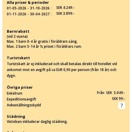
Alla priser & perioder
‐
:
SEK 4.249:-
01-05-2026
31-10-2026
‐
:
SEK 3.899:-
01-11-2026
30-04-2027
Barnrabatt
(vid 2 vuxna)
Max. 1 barn 0-4 år gratis i föräldrars säng.
Max. 2 barn 5-14 år ½ priset i föräldrars rum.
Turistskatt
Turistskatt är ej inkluderad och skall betalas direkt till hotellet vid
ankomst mot en avgift på ca EUR 0,90 per person (från 18 år) och
dygn.
Övriga priser
Från SEK 5.049:-
Enkelrum
SEK 99:-
Expeditionsavgift
Avbeställningsskydd
Städning
Vistelsen inkluderar daglig städning.