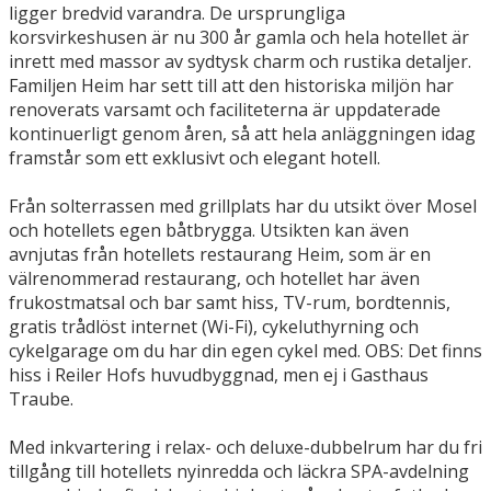
ligger bredvid varandra. De ursprungliga
korsvirkeshusen är nu 300 år gamla och hela hotellet är
inrett med massor av sydtysk charm och rustika detaljer.
Familjen Heim har sett till att den historiska miljön har
renoverats varsamt och faciliteterna är uppdaterade
kontinuerligt genom åren, så att hela anläggningen idag
framstår som ett exklusivt och elegant hotell.
Från solterrassen med grillplats har du utsikt över Mosel
och hotellets egen båtbrygga. Utsikten kan även
avnjutas från hotellets restaurang Heim, som är en
välrenommerad restaurang, och hotellet har även
frukostmatsal och bar samt hiss, TV-rum, bordtennis,
gratis trådlöst internet (Wi-Fi), cykeluthyrning och
cykelgarage om du har din egen cykel med. OBS: Det finns
hiss i Reiler Hofs huvudbyggnad, men ej i Gasthaus
Traube.
Med inkvartering i relax- och deluxe-dubbelrum har du fri
tillgång till hotellets nyinredda och läckra SPA-avdelning