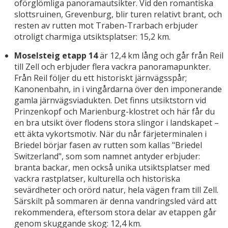
oförglömliga panoramautsikter. Vid den romantiska
slottsruinen, Grevenburg, blir turen relativt brant, och
resten av rutten mot Traben-Trarbach erbjuder
otroligt charmiga utsiktsplatser: 15,2 km.
Moselsteig etapp 14
är 12,4 km lång och går från Reil
till Zell och erbjuder flera vackra panoramapunkter.
Från Reil följer du ett historiskt järnvägsspår;
Kanonenbahn, in i vingårdarna över den imponerande
gamla järnvägsviadukten. Det finns utsiktstorn vid
Prinzenkopf och Marienburg-klostret och här får du
en bra utsikt över flodens stora slingor i landskapet –
ett äkta vykortsmotiv. När du når färjeterminalen i
Briedel börjar fasen av rutten som kallas "Briedel
Switzerland", som som namnet antyder erbjuder:
branta backar, men också unika utsiktsplatser med
vackra rastplatser, kulturella och historiska
sevärdheter och orörd natur, hela vägen fram till Zell.
Särskilt på sommaren är denna vandringsled värd att
rekommendera, eftersom stora delar av etappen går
genom skuggande skog: 12,4 km.