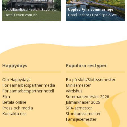
Aktiv familjesemester i Bayerisc…
Upplev Fyns sommarnöjen
Hotel Ferien vom Ich
Hotel Faaborg Fjord Spa & Well…
Happydays
Populära restyper
Om Happydays
Bo på slott/Slottssemester
För samarbetspartner media
Minisemester
För samarbetspartner hotell
Värdshus
Film
Sommarsemester 2026
Betala online
Julmarknader 2026
Press och media
SPA-semester
Kontakta oss
Storstadssemester
Familjesemester