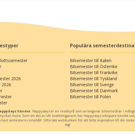
restyper
Populära semesterdestina
Slottssemester
Bilsemester till Italien
r
Bilsemester till Österrike
Bilsemester till Frankrike
ster 2026
Bilsemester till Tyskland
r 2026
Bilsemester till Sverige
er
Bilsemester till Danmark
mester
Bilsemester till Polen
ster
Happydays händer
. Happydays är en resebyrå som arrangerar bilsemestrar i många
h mycket mera. Som en del av vår kvalitetsgaranti har Happydays inköpare besökt var
d semesterns innehåll. Utforska webbutiken för att hitta inspiration till din nästa b
dig!