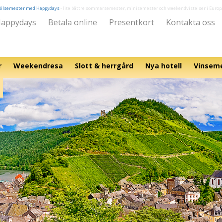
Bilsemester med Happydays
- lite bättre sommarsemester, minisemester och weekendvistelser i Europ
appydays
Betala online
Presentkort
Kontakta oss
r
Weekendresa
Slott & herrgård
Nya hotell
Vinsem