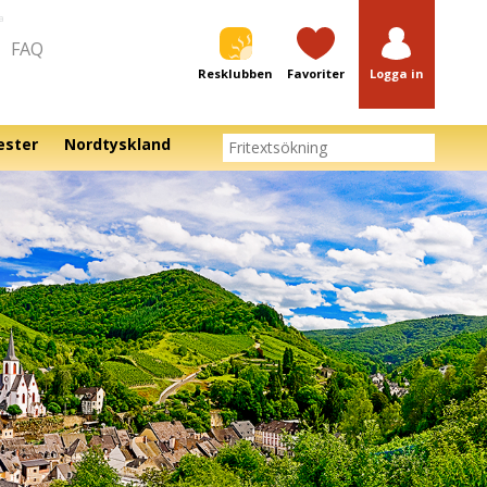
a
FAQ
Resklubben
Favoriter
Logga in
ester
Nordtyskland