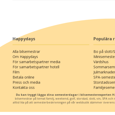
Happydays
Populära 
Alla bilsemestrar
Bo på slott/
Om Happydays
Minisemeste
För samarbetspartner media
Värdshus
För samarbetspartner hotell
Sommarseme
Film
Julmarknade
Betala online
SPA-semest
Press och media
Storstadsse
Kontakta oss
Familjeseme
Du kan tryggt lägga dina semesterdagar i bilsemesterexperten 
bilsemestrar på temat familj, weekend, golf, storstad, slott, vin, SPA oc
alltid lita på att semesterbeskrivningen på vår webbutik stämmer överens me