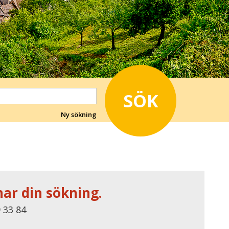
SÖK
Ny sökning
har din sökning.
 33 84