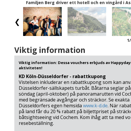
Familjen Berg driver ett hotell och en vingård i
1
Viktig information
Viktig information: Dessa vouchers erbjuds av Happydays
aktiviteten!
KD Köln-Düsseldorfer - rabattkupong
Vistelsen inkluderar en rabattkupong som kan an
Düsseldorfer-sällskapets turbåt. Båtarna seglar på 
söndag (april-oktober) på panoramarutten vid Coch
med begränsade avgångar och sträckor. Se exakta 
Düsseldorfers egen hemsida
www.k-d.de
. När raba
på land får du 20 % rabatt på biljettpriset på strä
båtsightseeing vid Cochem. Kom ihåg att ta med vo
resebeställning.