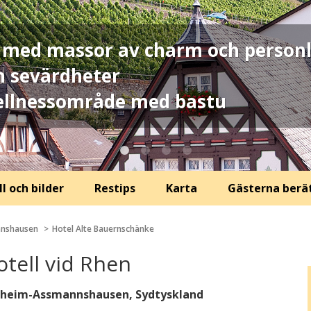
08 med massor av charm och person
h sevärdheter
ellnessområde med bastu
l och bilder
Restips
Karta
Gästerna berä
nshausen
Hotel Alte Bauernschänke
otell vid Rhen
desheim-Assmannshausen, Sydtyskland