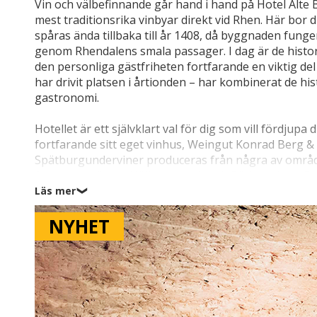
Vin och välbefinnande går hand i hand på Hotel Alt
mest traditionsrika vinbyar direkt vid Rhen. Här bor d
spåras ända tillbaka till år 1408, då byggnaden fung
genom Rhendalens smala passager. I dag är de histo
den personliga gästfriheten fortfarande en viktig de
har drivit platsen i årtionden – har kombinerat de 
gastronomi.
Hotellet är ett självklart val för dig som vill fördjupa
fortfarande sitt eget vinhus, Weingut Konrad Berg & 
Spätburgunderviner produceras från några av områd
Assmannshäuser Höllenberg (1 km), Rüdesheimer Berg
hotellets vinotek kan du prova vinerna, höra histo
Läs mer
❯
branta skiffersluttningar genom århundradena har ska
NYHET
Läget vid foten av Assmannshäuser Höllenberg gör d
naturupplevelser. Linbanan i Assmannshausen ligger 
vingårdarna till några av de vackraste utsiktspunk
Härifrån kan du vandra till Jagdschloss Niederwald 
km), som tronar högt över Rhen med en imponerande
många medeltida borgarna.