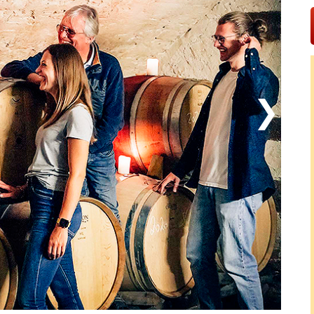
 hotellets wellnessavdelning med bastu och möjlighet
estaurangen, där regionala råvaror och säsongens
utom bara några kilometer till den berömda vinstaden
) och S Hildegard-klostret (6 km), medan Loreley-
självklara utflyktsmål för dig som vill utforska ännu