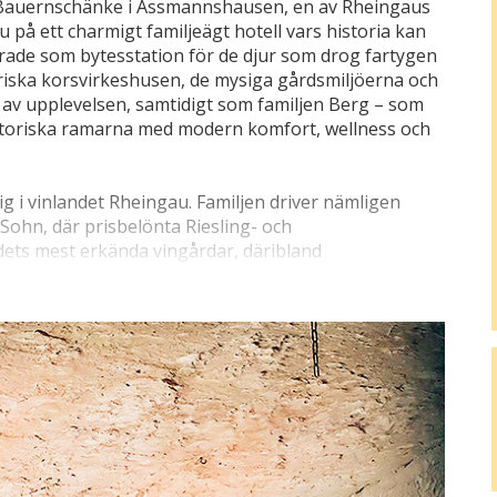
e Bauernschänke i Assmannshausen, en av Rheingaus
u på ett charmigt familjeägt hotell vars historia kan
erade som bytesstation för de djur som drog fartygen
riska korsvirkeshusen, de mysiga gårdsmiljöerna och
l av upplevelsen, samtidigt som familjen Berg – som
historiska ramarna med modern komfort, wellness och
 dig i vinlandet Rheingau. Familjen driver nämligen
Sohn, där prisbelönta Riesling- och
ets mest erkända vingårdar, däribland
 Schlossberg (6 km) och Lorcher Krone (9 km). I
rien bakom produktionen och uppleva hur områdets
pat viner med en alldeles särskild karaktär.
et enkelt att kombinera vinupplevelser med
endast 25 meter från hotellet och tar dig upp över
terna i den UNESCO-skyddade Övre Mellanrhendalen.
(3 km) eller det monumentala Niederwalddenkmal (5
 panoramautsikt över floden, vingårdarna och de