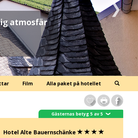
lig atmosfär
ttar
Film
Alla paket på hotellet
Gästernas betyg 5 av 5
❯
Hotel Alte Bauernschänke