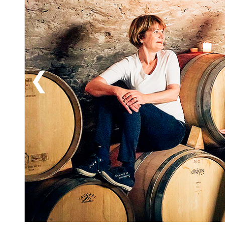
När dagens upplevelser är slut kan du återvända till
till spabehandlingar eller njuta av en god måltid i r
smaker spelar huvudrollen. Från hotellet är det dess
Rüdesheim (6 km), den romantiska Drosselgasse (6 km
klippan (23 km), Mainz (35 km) och Koblenz (65 km) är 
mer av det legendariska Rhenlandet.