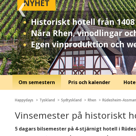
NYHET
Historiskt hotell från 14
Nära Rhen, vinodlingar oc
Egen vinproduktion och w
Om semestern
Pris och kalender
Hotel
Happydays
Tyskland
Sydtyskland
Rhen
Rüdesheim-Assman
Vinsemester på historiskt h
5 dagars bilsemester på 4-stjärnigt hotell i Rü