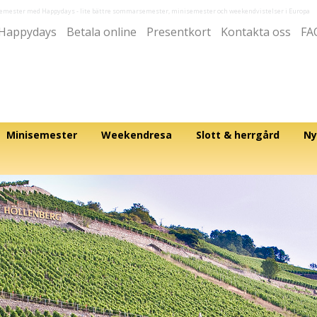
semester med Happydays
- lite bättre sommarsemester, minisemester och weekendvistelser i Europa
Happydays
Betala online
Presentkort
Kontakta oss
FA
Minisemester
Weekendresa
Slott & herrgård
Ny