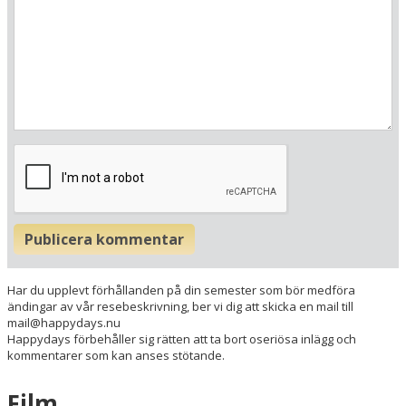
Här ligger hotellet
Visa alla Happydays hotell i Tyskland
Publicera kommentar
Flygplatser
Museer
Har du upplevt förhållanden på din semester som bör medföra
Radie runt hotellet:
ändingar av vår resebeskrivning, ber vi dig att skicka en mail till
mail@happydays.nu
Happydays förbehåller sig rätten att ta bort oseriösa inlägg och
Hitta vägen till hotellet
kommentarer som kan anses stötande.
DER HIRSCHEN St. Märgen
Feldbergstrasse 9
Film