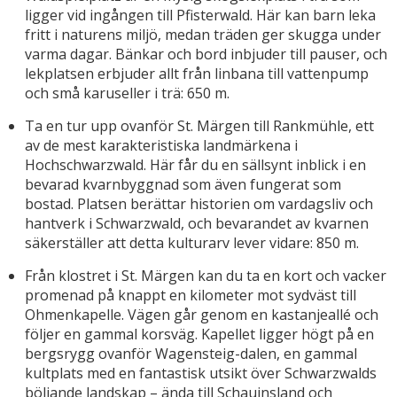
ligger vid ingången till Pfisterwald. Här kan barn leka
fritt i naturens miljö, medan träden ger skugga under
varma dagar. Bänkar och bord inbjuder till pauser, och
lekplatsen erbjuder allt från linbana till vattenpump
och små karuseller i trä: 650 m.
Ta en tur upp ovanför St. Märgen till Rankmühle, ett
av de mest karakteristiska landmärkena i
Hochschwarzwald. Här får du en sällsynt inblick i en
bevarad kvarnbyggnad som även fungerat som
bostad. Platsen berättar historien om vardagsliv och
hantverk i Schwarzwald, och bevarandet av kvarnen
säkerställer att detta kulturarv lever vidare: 850 m.
Från klostret i St. Märgen kan du ta en kort och vacker
promenad på knappt en kilometer mot sydväst till
Ohmenkapelle. Vägen går genom en kastanjeallé och
följer en gammal korsväg. Kapellet ligger högt på en
bergsrygg ovanför Wagensteig-dalen, en gammal
kultplats med en fantastisk utsikt över Schwarzwalds
böljande landskap – ända till Schauinsland och