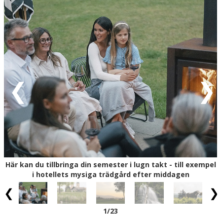
där kvalitet och lokala råvaror står i fokus. Frukosten är
generös och inbjudande och sätter en lugn rytm för
dagen, oavsett om du planerar aktiviteter eller bara vill
njuta av stillheten. Bara några minuters promenad från
hotellet hittar du den lilla bykärnan, där vardagsliv och
gästfrihet går hand i hand och där du snabbt känner den
autentiska Schwarzwald-känslan som gör området så
speciellt.
Precis utanför hotellet väntar upplevelser som gör det
enkelt att låta dagarna flyta utan stora planer. En kort
promenad tar dig till Naturbad am Pfisterwald (500 m),
där en stillsam badsjö ligger omgiven av skog och
Schwarzwalds gröna kullar – perfekt för en paus eller ett
dopp i naturens lugn. Fortsätt till Klostermuseum St.
Här kan du tillbringa din semester i lugn takt - till exempel
Märgen (350 m), där du får en levande inblick i regionens
i hotellets mysiga trädgård efter middagen
historia med allt från traditionella gökur till konst och
klosterliv. Följ de gamla stigarna till Ohmenkapelle (1 km),
där kastanjealléer och öppna vyer skapar en nästan
1
/23
meditativ stämning högt över dalen. Du kan också