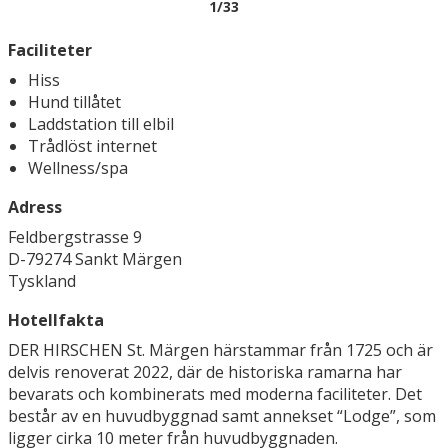
1
/33
köravstånd (55 km). Ännu längre bort kan du korsa
gränsen till Alsace och uppleva Strasbourg (100 km),
Faciliteter
Vogeserna (124 km) eller det imponerande slottet Haut-
Hiss
Koenigsbourg (83 km). Här blir det tydligt att DER
Hund tillåtet
HIRSCHEN inte bara är en plats att bo på, utan en lugn
Laddstation till elbil
och idealisk bas mitt i ett av Europas mest variationsrika
Trådlöst internet
och stämningsfulla landskap.
Wellness/spa
Adress
Feldbergstrasse 9
D-79274 Sankt Märgen
Tyskland
Hotellfakta
DER HIRSCHEN St. Märgen härstammar från 1725 och är
delvis renoverat 2022, där de historiska ramarna har
bevarats och kombinerats med moderna faciliteter. Det
består av en huvudbyggnad samt annekset “Lodge”, som
ligger cirka 10 meter från huvudbyggnaden.