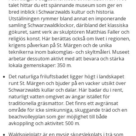
talet hittar du ett spännande museum som ger en
bred inblick i Schwarzwalds kultur och historia.
Utställningen rymmer bland annat en imponerande
samling Schwarzwaldklockor, däribland det klassiska
gökuret, samt verk av skulptören Matthias Faller och
religiös konst. Här berättas också om livet i regionen,
krigens påverkan på St. Märgen och de unika
teknikerna inom bakomglas- och skyltmåleri. Museet
arbetar dessutom aktivt med att bevara och stärka
lokala gemenskaper: 350 m.
Det naturliga friluftsbadet ligger högt i landskapet
runt St. Märgen och bjuder på en vacker utsikt över
Schwarzwalds kullar och dalar. Här badar du i rent,
naturligt vatten omgivet av ängar istället för
traditionella gräsmattor. Det finns ett avgränsat
område för icke simkunniga, skuggande träd och en
beachvolleyplan som ger möjlighet till både
avkoppling och aktivitet: 500 m.
Waldspielplatz är en mysig skogslekplats i trä som