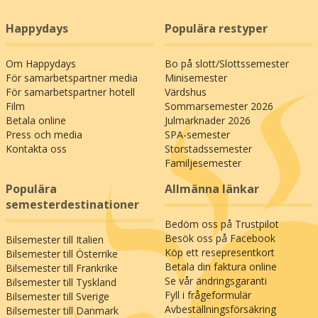
Happydays
Populära restyper
Om Happydays
Bo på slott/Slottssemester
För samarbetspartner media
Minisemester
För samarbetspartner hotell
Värdshus
Film
Sommarsemester 2026
Betala online
Julmarknader 2026
Press och media
SPA-semester
Kontakta oss
Storstadssemester
Familjesemester
Populära
Allmänna länkar
semesterdestinationer
Bedöm oss på Trustpilot
Besök oss på Facebook
Bilsemester till Italien
Köp ett resepresentkort
Bilsemester till Österrike
Betala din faktura online
Bilsemester till Frankrike
Se vår ändringsgaranti
Bilsemester till Tyskland
Fyll i frågeformulär
Bilsemester till Sverige
Avbeställningsförsäkring
Bilsemester till Danmark