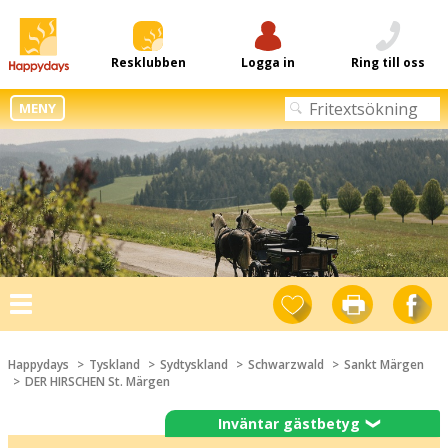
Resklubben
Logga in
Ring till oss
MENY
Toggle
navigation
Happydays
Tyskland
Sydtyskland
Schwarzwald
Sankt Märgen
DER HIRSCHEN St. Märgen
Inväntar gästbetyg
❯