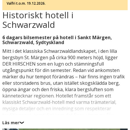
Valfri t.o.m. 19.12.2026.
Historiskt hotell i
Schwarzwald
6 dagars bilsemester på hotell i Sankt Märgen,
Schwarzwald, Sydtyskland
Mitt i det klassiska Schwarzwaldlandskapet, i den lilla
bergsbyn St. Märgen på cirka 900 meters höjd, ligger
DER HIRSCHEN som en lugn och stämningsfull
utgångspunkt för din semester. Redan vid ankomsten
märker du hur tempot förändras – här finns ingen trafik
eller storstadens brus, utan istället skogsklädda berg,
öppna ängar och den friska, klara bergsluften som
kännetecknar regionen. Hotellet framstår som ett
klassiskt Schwarzwald-hotell med varma trämaterial,
mysiga detaljer och en inredning som respekterar
traditionerna, samtidigt som det finns utrymme för
modern komfort. Du kan se fram emot avkopplande
Läs mer
❯
faciliteter som spaområde med bastu och en restaurang