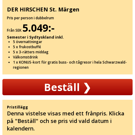
DER HIRSCHEN St. Märgen
Pris per person i dubbelrum
5.049:-
Från SEK
Semester i Sydtyskland inkl.
5 övernattningar
5 x frukostbuffé
5 x 3-rätters middag
Välkomstdrink
1 x KONUS-kort för gratis buss- och tågresor i hela Schwarzwald-
regionen
Beställ
❯
Pristillägg
Denna vistelse visas med ett frånpris. Klicka
på "Beställ" och se pris vid vald datum i
kalendern.