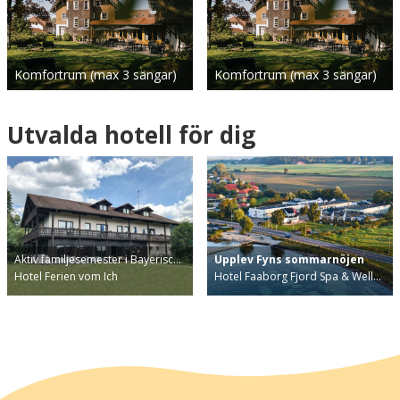
Komfortrum (max 3 sängar)
Komfortrum (max 3 sängar)
Utvalda hotell för dig
Aktiv familjesemester i Bayerisc…
Upplev Fyns sommarnöjen
Hotel Ferien vom Ich
Hotel Faaborg Fjord Spa & Well…