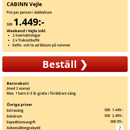
CABINN Vejle
Pris per person i dubbelrum
1.449:-
SEK
Weekend i Vejle inkl.
2 övernattningar
2 x frukostbuffé
Kaffe- och te ad libitum på rummet
Beställ
❯
Barnrabatt
(med 2 vuxna)
Max. 1 barn 0-3 år gratis i föräldrars säng.
Övriga priser
SEK 1.449:-
Extrasäng
SEK 2.499:-
Enkelrum
SEK 99:-
Expeditionsavgift
Avbeställningsskydd