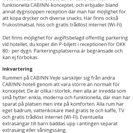
funktionella CABINN-konceptet, och erbjuder bland
annat dygnsöppen reception där man har möjlighet för
att köpa drycker och diverse snacks. Här finns också
frukostmatsal, hiss och gratis trådlöst internet (Wi-Fi).
Det finns möjlighet för avgiftsbelagd offentlig parkering
vid hotellet, du köper din P-biljett i receptionen för DKK
80:- per dygn. Parkeringsplatserna är begränsade och
kan ej förbokas.
Inkvartering
Rummen på CABINN Vejle särskiljer sig från andra
CABINN-hotell genom att vara större än normalt för
konceptet. De är olika i storlek, men alla är inredda som
små hytter: enkla, moderna och funktionella, där man har
sparat på platsen men inte på komforten. Alla rum har
eget badrum, vattenkokare med gratis te och kaffe, TV
och gratis trådlöst internet (Wi-Fi). Eventuella
extrasängar till barn bäddas upp i antingen separat
extrasäng eller våningssäng.