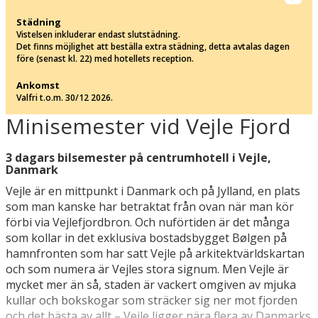
Städning
Vistelsen inkluderar endast slutstädning.
Det finns möjlighet att beställa extra städning, detta avtalas dagen
före (senast kl. 22) med hotellets reception.
Ankomst
Valfri t.o.m. 30/12 2026.
Minisemester vid Vejle Fjord
3 dagars bilsemester på centrumhotell i Vejle,
Danmark
Vejle är en mittpunkt i Danmark och på Jylland, en plats
som man kanske har betraktat från ovan när man kör
förbi via Vejlefjordbron. Och nuförtiden är det många
som kollar in det exklusiva bostadsbygget Bølgen på
hamnfronten som har satt Vejle på arkitektvärldskartan
och som numera är Vejles stora signum. Men Vejle är
mycket mer än så, staden är vackert omgiven av mjuka
kullar och bokskogar som sträcker sig ner mot fjorden
och det bästa av allt – Vejle ligger nära flera av Danmarks