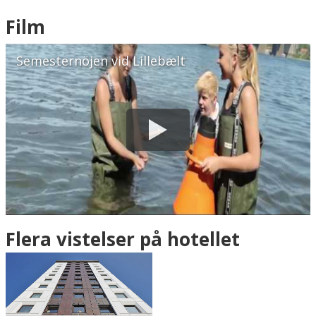
Hitta resvägen
❯
Film
Hotellets GPS-koordinater
Semesternöjen vid Lillebælt
E 009&deg; 31.996'
N 55&deg; 42.307'
Flera vistelser på hotellet