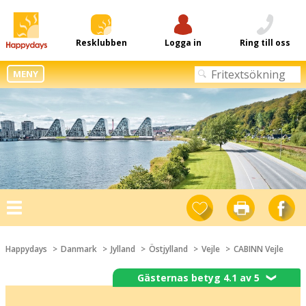
Resklubben
Logga in
Ring till oss
MENY
Toggle
navigation
Happydays
Danmark
Jylland
Östjylland
Vejle
CABINN Vejle
Gästernas betyg 4.1 av 5
❯