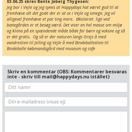
03.06.25 skrev Bente Jeberg Thygesen:
Jeg bor i Vejle og jeg synes at Happydays hat været god til at 
fremhæve alt det gode der er at se i Vejle og omegn. Jeg vil 
alligevel fremhæve et par ting mere.  Økolariet  lige ved 
banegården er et besøg værd. Det viser en hel masse om miljø 
og klima på en spændende måde både for børn og voksne og så 
er det gratis.  Og så er der naturen langs Grejs å med 
vandrestien til Jelling og Vejle å med Bindeballestien til 
Bindeballe købmandsgård med museum og cafe
Skriv en kommentar (OBS: Kommentarer besvaras
inte - skriv till mail@happydays.nu istället)