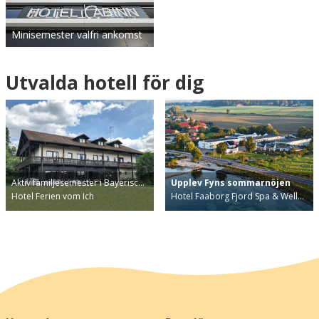
Minisemester valfri ankomst
Utvalda hotell för dig
Aktiv familjesemester i Bayerisc…
Upplev Fyns sommarnöjen
Hotel Ferien vom Ich
Hotel Faaborg Fjord Spa & Well…