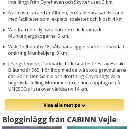
inte långt från Dyrehaven och Skyttehuset: 3 km.
Närmaste strand är Albuen, en stadsnära sandstrand
med faciliteter som lekplats, toaletter och kiosk: 4 km.
Vandra i den idylliska naturen i de kuperade
Munkebjergskogarna: 5 km.
Vejle Golfklubbs 18-håls bana ligger vackert inbäddad
omkring Munkebjerg: 8 km.
Jellingstenene, Danmarks födelseattest rest av Harald
Blåtand år 965, hör ihop med de två stora gravkullarna
där Gorm Den Gamle och drottning Thyra sägs vara
begravda. Jelling Monumenterne finns upptagna på
UNESCO:s lista över världsarv: 14 km.
Visa alla restips
Blogginlägg från CABINN Vejle