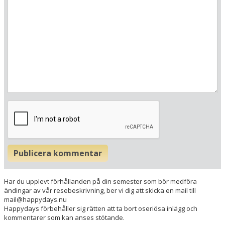
Här ligger hotellet
Visa alla Happydays hotell i Danmark
Flygplatser
Museer
Radie runt hotellet:
Hitta vägen till hotellet
CABINN Vejle
Publicera kommentar
Dæmningen 6
7100 Vejle
Danmark
Har du upplevt förhållanden på din semester som bör medföra
ändingar av vår resebeskrivning, ber vi dig att skicka en mail till
Din adress
mail@happydays.nu
Happydays förbehåller sig rätten att ta bort oseriösa inlägg och
kommentarer som kan anses stötande.