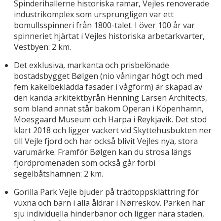
Spinderihallerne historiska ramar, Vejles renoverade
industrikomplex som ursprungligen var ett
bomullsspinneri från 1800-talet. I över 100 år var
spinneriet hjärtat i Vejles historiska arbetarkvarter,
Vestbyen: 2 km.
Det exklusiva, markanta och prisbelönade
bostadsbygget Bølgen (nio våningar högt och med
fem kakelbeklädda fasader i vågform) är skapad av
den kända arkitektbyrån Henning Larsen Architects,
som bland annat står bakom Operan i Köpenhamn,
Moesgaard Museum och Harpa i Reykjavik. Det stod
klart 2018 och ligger vackert vid Skyttehusbukten ner
till Vejle fjord och har också blivit Vejles nya, stora
varumärke. Framför Bølgen kan du strosa längs
fjordpromenaden som också går förbi
segelbåtshamnen: 2 km.
Gorilla Park Vejle bjuder på trädtoppsklättring för
vuxna och barn i alla åldrar i Nørreskov. Parken har
sju individuella hinderbanor och ligger nära staden,