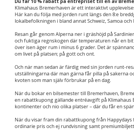
Du får 10 % rabatt på entrépriset till en av Brem
Klimahaus Bremerhaven är ett interaktivt upplevels
Här kan du följa med jorden runt längs den 8:e bred
lokalbefolkningen i bland annat Schweiz, Samoa och
Resan går genom Alperna ner i gräshöjd på Sardinie
och fuktiga regnskogen där temperaturen når en bit ö
över isen äger rum i minus 6 grader. Det är spännan
om livet på platsen; på gott och ont.
Och när man sedan är färdig med sin jorden runt-res
utställningarna där man gärna får pilla på sakerna oc
kvoten som man själv förbrukar på en dag.
När du bokar en bilsemester till Bremerhaven, Breme
en rabattkupong gällande entréavgift på Klimahaus
kontinenter och nio olika platser – där du får en spän
När du visar fram din rabattkupong från Happydays får
ordinarie pris och ej rundvisning samt premiumbiljett