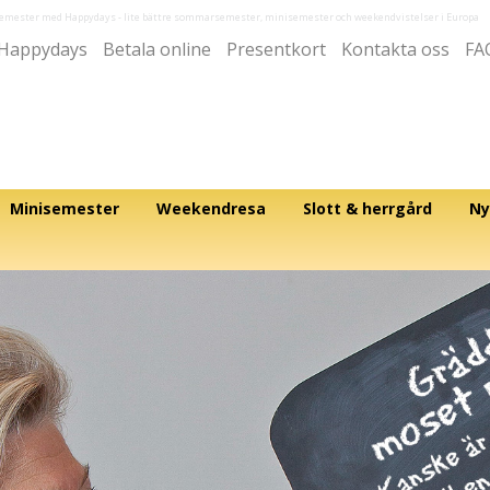
semester med Happydays
- lite bättre sommarsemester, minisemester och weekendvistelser i Europa
Happydays
Betala online
Presentkort
Kontakta oss
FA
Minisemester
Weekendresa
Slott & herrgård
Ny