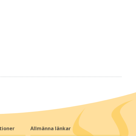
tioner
Allmänna länkar