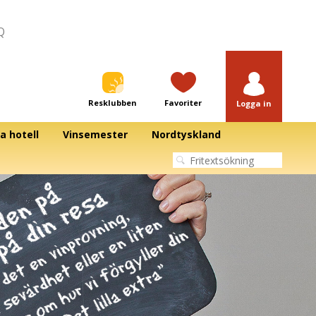
Q
Resklubben
Favoriter
Logga in
a hotell
Vinsemester
Nordtyskland