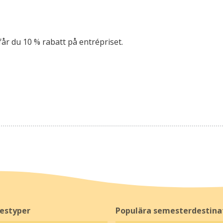
år du 10 % rabatt på entrépriset.
restyper
Populära semesterdestina