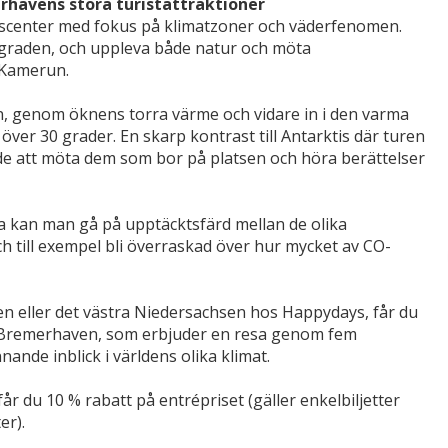
erhavens stora turistattraktioner
escenter med fokus på klimatzoner och väderfenomen.
dgraden, och uppleva både natur och möta
 Kamerun.
n, genom öknens torra värme och vidare in i den varma
ver 30 grader. En skarp kontrast till Antarktis där turen
de att möta dem som bor på platsen och höra berättelser
a kan man gå på upptäcktsfärd mellan de olika
h till exempel bli överraskad över hur mycket av CO-
n eller det västra Niedersachsen hos Happydays, får du
 Bremerhaven, som erbjuder en resa genom fem
nande inblick i världens olika klimat.
 du 10 % rabatt på entrépriset (gäller enkelbiljetter
er).