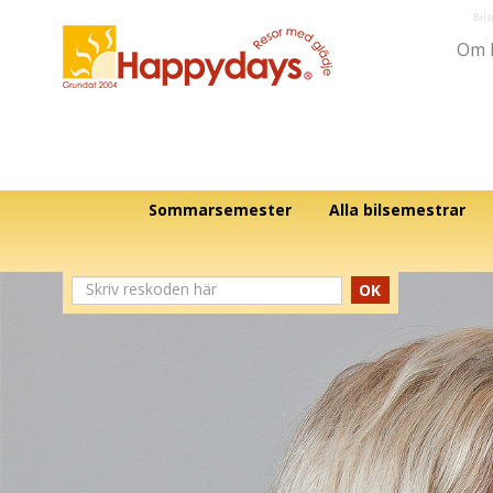
Bil
Om 
Sommarsemester
Alla bilsemestrar
OK