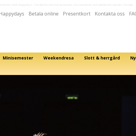
semester med Happydays
- lite bättre sommarsemester, minisemester och weekendvistelser i Europa
Happydays
Betala online
Presentkort
Kontakta oss
FA
Minisemester
Weekendresa
Slott & herrgård
Ny