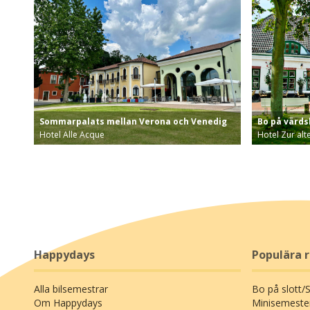
Sommarpalats mellan Verona och Venedig
Bo på värds
Hotel Alle Acque
Hotel Zur alt
Fridfull och vacker destination! Bo på historiskt s…
Boende med s
Happydays
Populära 
Alla bilsemestrar
Bo på slott/
Om Happydays
Minisemeste