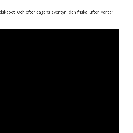
skapet. Och efter dagens äventyr i den friska luften väntar