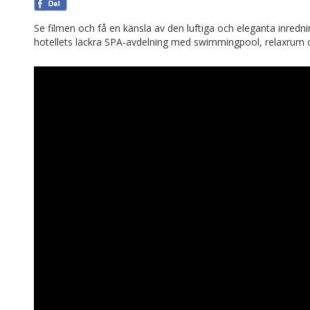
Se filmen och få en känsla av den luftiga och eleganta inredn
hotellets läckra SPA-avdelning med swimmingpool, relaxrum 