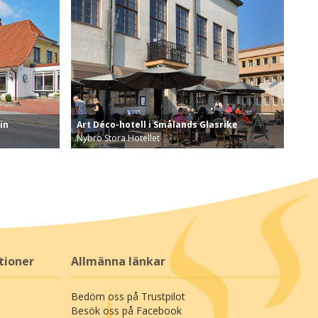
in
Art Déco-hotell i Smålands Glasrike
Nybro Stora Hotellet
g-Holstein o…
Vill du ha ett avkopplande miljöombyte är Stora …
tioner
Allmänna länkar
Bedöm oss på Trustpilot
Besök oss på Facebook