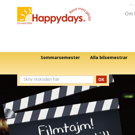
Bil
Om 
Sommarsemester
Alla bilsemestrar
OK