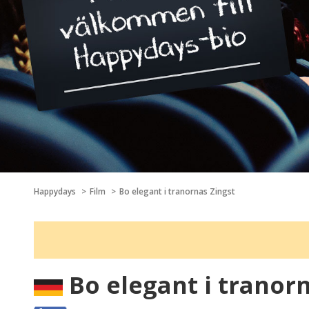
Happydays
Film
Bo elegant i tranornas Zingst
Bo elegant i tranorn