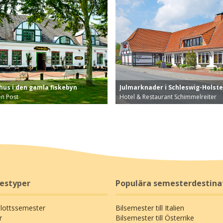
hus i den gamla fiskebyn
Julmarknader i Schleswig-Holste
en Post
Hotel & Restaurant Schimmelreiter
jäl och charm på det gamla värds…
Bo på gemytligt värdshus i Schleswi
restyper
Populära semesterdestina
Slottssemester
Bilsemester till Italien
r
Bilsemester till Österrike