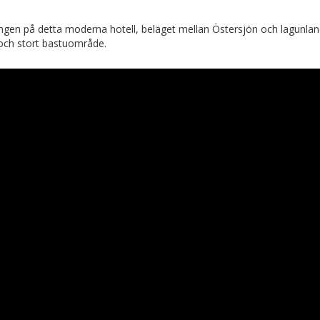
ingen på detta moderna hotell, beläget mellan Östersjön och lagunland
och stort bastuområde.