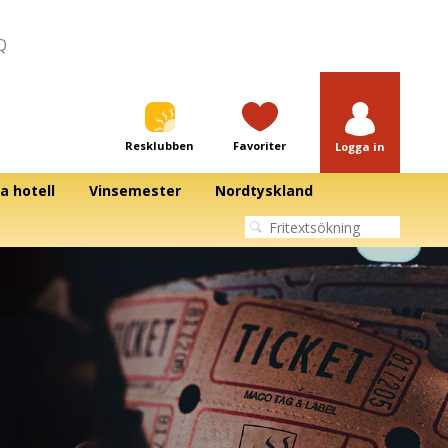
Q
Resklubben
Favoriter
Logga in
a hotell
Vinsemester
Nordtyskland