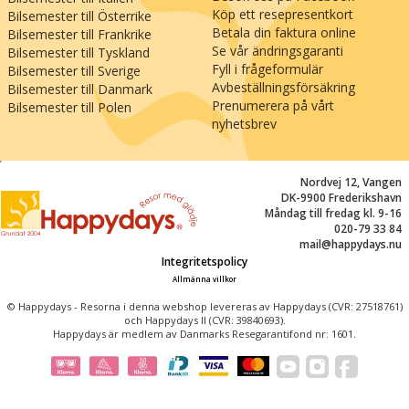
Köp ett resepresentkort
Bilsemester till Österrike
Betala din faktura online
Bilsemester till Frankrike
Se vår ändringsgaranti
Bilsemester till Tyskland
Fyll i frågeformulär
Bilsemester till Sverige
Avbeställningsförsäkring
Bilsemester till Danmark
Prenumerera på vårt
Bilsemester till Polen
nyhetsbrev
;
Nordvej 12, Vangen
DK-9900 Frederikshavn
Måndag till fredag kl. 9-16
020-79 33 84
mail@happydays.nu
Integritetspolicy
Allmänna villkor
© Happydays - Resorna i denna webshop levereras av Happydays (CVR: 27518761)
och Happydays II (CVR: 39840693).
Happydays är medlem av Danmarks Resegarantifond nr: 1601.