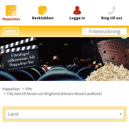
Resklubben
Logga in
Ring till oss
MENY
Happydays
Film
Följ med till Mosel och Ringhotel Bömers Mosel Landhotel
Land