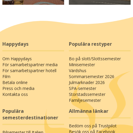
Happydays
Populära restyper
Om Happydays
Bo på slott/Slottssemester
För samarbetspartner media
Minisemester
För samarbetspartner hotell
Värdshus
Film
Sommarsemester 2026
Betala online
Julmarknader 2026
Press och media
SPA-semester
Kontakta oss
Storstadssemester
Familjesemester
Populära
Allmänna länkar
semesterdestinationer
Bedöm oss på Trustpilot
Besök oss på Facebook
Bilsemester till Italien