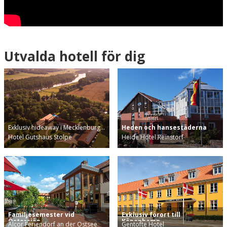
Utvalda hotell för dig
Exklusiv hideaway i Mecklenburg…
Heden och hansestäderna
Hotel Gutshaus Stolpe
Heide Hotel Reinstorf
Familjesemester vid
Exklusiv förort till
Östersjön
Köpenhamn
Alcor Feriendorf an der Ostsee
Gentofte Hotel